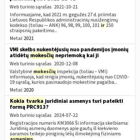
Web turinio sąrašas
2021-10-21
Informuojame, kad 2021 m. gegužės 27 d. priimtas
Lietuvos Respublikos administracinių nusižengimų
kodekso (toliau — ANK) 96, 98, 99, 100, 101
ir
150
straipsnių pakeitimo...
Metai:
2021
VMI skelbs nukentėjusių nuo pandemijos įmonių
atidėtų
mokesčių
nepriemoką kai ji
Web turinio sąrašas
2020-12-08
Valstybinė
mokesčių
inspekcija (toliau – VMI)
informuoja, kad rengia įmonių, nukentėjusių nuo COVID-
19 sąrašą, kurios pasinaudojo mokestine pagalba...
Metai:
2020
Kokia
tvarka
juridiniai asmenys turi pateikti
formą PRC913?
Web turinio sąrašas
2024-07-22
Registracijos numeris KM3066 Ši informacija skelbiama:
Juridinių asmenų duomenys apie gautų iš kiekvieno
paramos teikėjo piniginių lėšų išmokėjimą fiziniams
asmenims
...