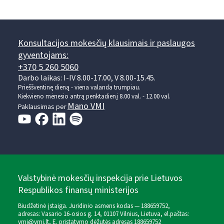
Konsultacijos mokesčių klausimais ir paslaugos
gyventojams:
+370 5 260 5060
Darbo laikas: I-IV 8.00-17.00, V 8.00-15.45.
Prieššventinę dieną - viena valanda trumpiau.
Kiekvieno mėnesio antrą penktadienį 8.00 val. - 12.00 val.
Mano VMI
Paklausimas per
Valstybinė mokesčių inspekcija prie Lietuvos
Respublikos finansų ministerijos
Biudžetinė įstaiga. Juridinio asmens kodas — 188659752,
adresas: Vasario 16-osios g. 14, 01107 Vilnius, Lietuva, el.paštas:
vmi@vmi.lt
, E. pristatymo dėžutės adresas 188659752