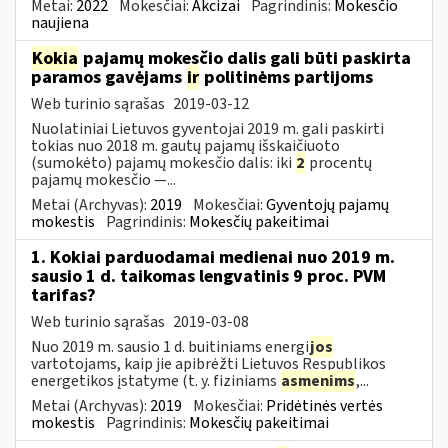
Metai:
2022
Mokesčiai:
Akcizai
Pagrindinis:
Mokesčio
naujiena
Kokia
pajamų mokesčio dalis gali būti paskirta
paramos gavėjams
ir
politinėms partijoms
Web turinio sąrašas
2019-03-12
Nuolatiniai Lietuvos gyventojai 2019 m. gali paskirti
tokias nuo 2018 m. gautų pajamų išskaičiuoto
(sumokėto) pajamų mokesčio dalis: iki
2
procentų
pajamų mokesčio —...
Metai (Archyvas):
2019
Mokesčiai:
Gyventojų pajamų
mokestis
Pagrindinis:
Mokesčių pakeitimai
1. Kokiai parduodamai medienai nuo 2019 m.
sausio 1 d. taikomas lengvatinis 9 proc. PVM
tarifas?
Web turinio sąrašas
2019-03-08
Nuo 2019 m. sausio 1 d. buitiniams energi
jos
vartotojams, kaip jie apibrėžti Lietuvos Respublikos
energetikos įstatyme (t. y. fiziniams
asmenims
,...
Metai (Archyvas):
2019
Mokesčiai:
Pridėtinės vertės
mokestis
Pagrindinis:
Mokesčių pakeitimai