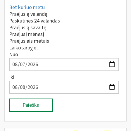
Bet kuriuo metu
Praėjusią valandą
Paskutines 24 valandas
Praėjusią savaitę
Praėjusį mėnesį
Praėjusiais metais
Laikotarpyje…
Nuo
Iki
Paieška