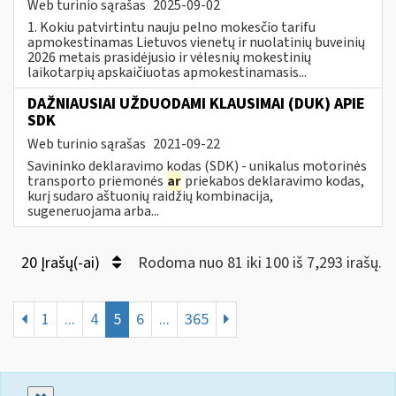
Web turinio sąrašas
2025-09-02
1. Kokiu patvirtintu nauju pelno mokesčio tarifu
apmokestinamas Lietuvos vienetų ir nuolatinių buveinių
2026 metais prasidėjusio ir vėlesnių mokestinių
laikotarpių apskaičiuotas apmokestinamasis...
DAŽNIAUSIAI UŽDUODAMI KLAUSIMAI (DUK) APIE
SDK
Web turinio sąrašas
2021-09-22
Savininko deklaravimo kodas (SDK) - unikalus motorinės
transporto priemonės
ar
priekabos deklaravimo kodas,
kurį sudaro aštuonių raidžių kombinacija,
sugeneruojama arba...
20 Įrašų(-ai)
Rodoma nuo 81 iki 100 iš 7,293 irašų.
1
...
4
5
6
...
365