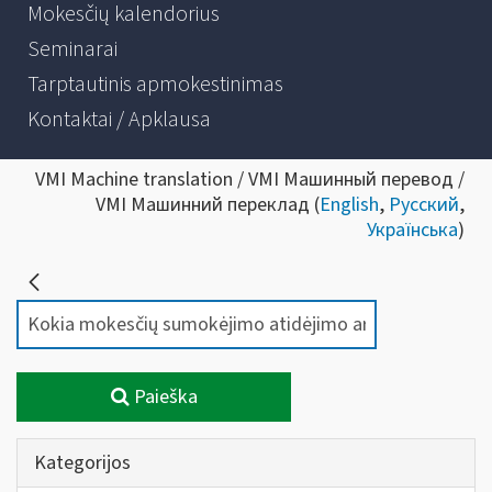
Mokesčių kalendorius
Seminarai
Tarptautinis apmokestinimas
Kontaktai / Apklausa
VMI Machine translation / VMI Машинный перевод /
VMI Машинний переклад (
English
,
Русский
,
Українська
)
Paieška
Kategorijos