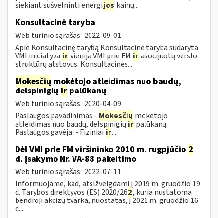
siekiant sušvelninti energi
jos
kainų...
Konsultacinė taryba
Web turinio sąrašas
2022-09-01
Apie Konsultacinę tarybą Konsultacinė taryba sudaryta
VMI iniciatyva
ir
vienija VMI prie FM
ir
asocijuotų verslo
struktūrų atstovus. Konsultacinės...
Mokesčių
mokėtojo atleidimas nuo baudų,
delspinigių
ir
palūkanų
Web turinio sąrašas
2020-04-09
Paslaugos pavadinimas -
Mokesčių
mokėtojo
atleidimas nuo baudų, delspinigių
ir
palūkanų.
Paslaugos gavėjai - Fiziniai
ir
...
Dėl VMI prie FM viršininko 2010 m. rugpjūčio
2
d. įsakymo Nr. VA-88 pakeitimo
Web turinio sąrašas
2022-07-11
Informuojame, kad, atsižvelgdami į 2019 m. gruodžio 19
d. Tarybos direktyvos (ES) 2020/26
2
, kuria nustatoma
bendroji akcizų tvarka, nuostatas, į 2021 m. gruodžio 16
d....