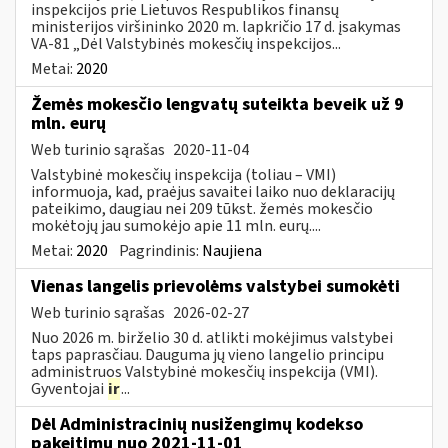
inspekcijos prie Lietuvos Respublikos finansų
ministerijos viršininko 2020 m. lapkričio 17 d. įsakymas
VA-81 „Dėl Valstybinės mokesčių inspekcijos...
Metai:
2020
Žemės mokesčio lengvatų suteikta beveik už 9
mln. eurų
Web turinio sąrašas
2020-11-04
Valstybinė mokesčių inspekcija (toliau – VMI)
informuoja, kad, praėjus savaitei laiko nuo deklaracijų
pateikimo, daugiau nei 209 tūkst. žemės mokesčio
mokėtojų jau sumokėjo apie 11 mln. eurų....
Metai:
2020
Pagrindinis:
Naujiena
Vienas langelis prievolėms valstybei sumokėti
Web turinio sąrašas
2026-02-27
Nuo 2026 m. birželio 30 d. atlikti mokėjimus valstybei
taps paprasčiau. Dauguma jų vieno langelio principu
administruos Valstybinė mokesčių inspekcija (VMI).
Gyventojai
ir
...
Dėl Administracinių nusižengimų kodekso
pakeitimų nuo 2021-11-01