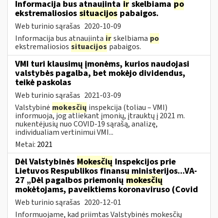
Informacija bus atnaujinta
ir
skelbiama
po
ekstremaliosios
situacijos
pabaigos.
Web turinio sąrašas
2020-10-09
Informacija bus atnaujinta
ir
skelbiama
po
ekstremaliosios
situacijos
pabaigos.
VMI turi klausimų įmonėms, kurios naudojasi
valstybės pagalba, bet mokėjo dividendus,
teikė paskolas
Web turinio sąrašas
2021-03-09
Valstybinė
mokesčių
inspekcija (toliau – VMI)
informuoja, jog atliekant įmonių, įtrauktų į 2021 m.
nukentėjusių nuo COVID-19 sąrašą, analizę,
individualiam vertinimui VMI...
Metai:
2021
Dėl Valstybinės
Mokesčių
Inspekcijos prie
Lietuvos Respublikos finansų ministerijos...VA-
27 „Dėl pagalbos priemonių
mokesčių
mokėtojams, paveiktiems koronaviruso (Covid
Web turinio sąrašas
2020-12-01
Informuojame, kad priimtas Valstybinės mokesčių