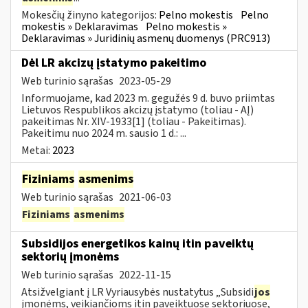
Mokesčių žinyno kategorijos:
Pelno mokestis
Pelno
mokestis » Deklaravimas
Pelno mokestis »
Deklaravimas » Juridinių asmenų duomenys (PRC913)
Dėl LR akcizų įstatymo pakeitimo
Web turinio sąrašas
2023-05-29
Informuojame, kad 2023 m. gegužės 9 d. buvo priimtas
Lietuvos Respublikos akcizų įstatymo (toliau - AĮ)
pakeitimas Nr. XIV-1933[1] (toliau - Pakeitimas).
Pakeitimu nuo 2024 m. sausio 1 d.: ...
Metai:
2023
Fiziniams
asmenims
Web turinio sąrašas
2021-06-03
Fiziniams
asmenims
Subsidijos energetikos kainų itin paveiktų
sektorių įmonėms
Web turinio sąrašas
2022-11-15
Atsižvelgiant į LR Vyriausybės nustatytus „Subsidi
jos
įmonėms, veikiančioms itin paveiktuose sektoriuose,