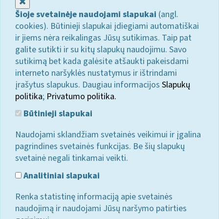
Uždaryti
Šioje svetainėje naudojami slapukai
(angl.
cookies). Būtinieji slapukai įdiegiami automatiškai
ir jiems nėra reikalingas Jūsų sutikimas. Taip pat
galite sutikti ir su kitų slapukų naudojimu. Savo
sutikimą bet kada galėsite atšaukti pakeisdami
interneto naršyklės nustatymus ir ištrindami
įrašytus slapukus. Daugiau informacijos
Slapukų
politika
;
Privatumo politika.
Būtinieji slapukai
Naudojami sklandžiam svetainės veikimui ir įgalina
pagrindines svetainės funkcijas. Be šių slapukų
svetainė negali tinkamai veikti.
Analitiniai slapukai
Renka statistinę informaciją apie svetainės
naudojimą ir naudojami Jūsų naršymo patirties