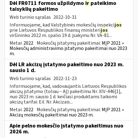
Dėl FR0711 formos užpildymo
ir
pateikimo
taisyklių pakeitimo
Web turinio sąrašas
2022-10-31
Informuojame, kad Valstybinės mokesčių inspekci
jos
prie Lietuvos Respublikos finansų ministeri
jos
viršininko 2022 m. spalio 19 d. įsakymu Nr. VA-81...
Metai:
2022
Mokesčių įstatymų pakeitimai:
MĮP 2021 »
Mokesčių administravimo įstatymo pakeitimai nuo 2023
m.
Dėl LR akcizų įstatymo pakeitimo nuo 2023 m.
sausio 1 d.
Web turinio sąrašas
2022-11-23
Informuojame, kad, vadovaujantis Lietuvos Respublikos
akcizų įstatymo (toliau − AĮ) pakeitimu Nr. XIV-446[1],
nuo 2023 m. sausio 1 d. keičiasi produktams taikomi
akcizų tarifai: Eil. Nr. Akcizais...
Metai:
2022
Mokesčių įstatymų pakeitimai:
MĮP 2021 »
Akcizų mokesčių pakeitimai nuo 2023 m.
Apie pelno mokesčio įstatymo pakeitimus nuo
2026 m.