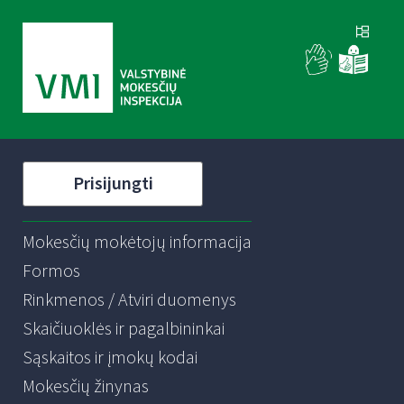
Prisijungti
Mokesčių mokėtojų informacija
Formos
Rinkmenos / Atviri duomenys
Skaičiuoklės ir pagalbininkai
Sąskaitos ir įmokų kodai
Mokesčių žinynas