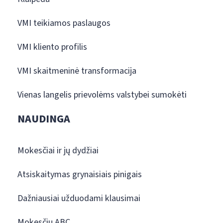
VMI teikiamos paslaugos
VMI kliento profilis
VMI skaitmeninė transformacija
Vienas langelis prievolėms valstybei sumokėti
NAUDINGA
Mokesčiai ir jų dydžiai
Atsiskaitymas grynaisiais pinigais
Dažniausiai užduodami klausimai
Mokesčių ABC