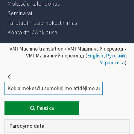
Mokesčių kalendorius
Seminarai
Tarptautinis apmokestinimas
Kontaktai / Apklausa
VMI Machine translation / VMI Машинный перевод /
VMI Машинний переклад (
English
,
Русский
,
Українська
)
Paieška
Parodymo data