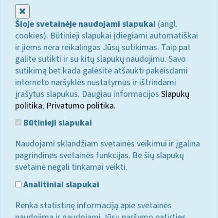
Uždaryti
Šioje svetainėje naudojami slapukai
(angl.
cookies). Būtinieji slapukai įdiegiami automatiškai
ir jiems nėra reikalingas Jūsų sutikimas. Taip pat
galite sutikti ir su kitų slapukų naudojimu. Savo
sutikimą bet kada galėsite atšaukti pakeisdami
interneto naršyklės nustatymus ir ištrindami
įrašytus slapukus. Daugiau informacijos
Slapukų
politika
;
Privatumo politika.
Būtinieji slapukai
Naudojami sklandžiam svetainės veikimui ir įgalina
pagrindines svetainės funkcijas. Be šių slapukų
svetainė negali tinkamai veikti.
Analitiniai slapukai
Renka statistinę informaciją apie svetainės
naudojimą ir naudojami Jūsų naršymo patirties