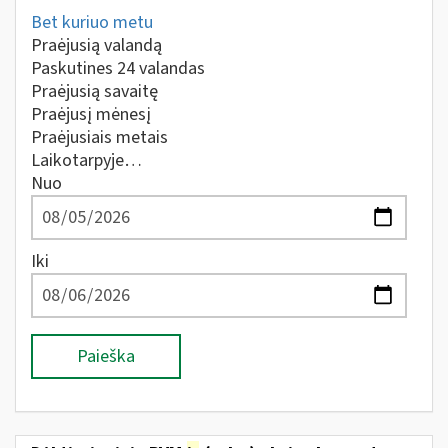
Bet kuriuo metu
Praėjusią valandą
Paskutines 24 valandas
Praėjusią savaitę
Praėjusį mėnesį
Praėjusiais metais
Laikotarpyje…
Nuo
Iki
Paieška