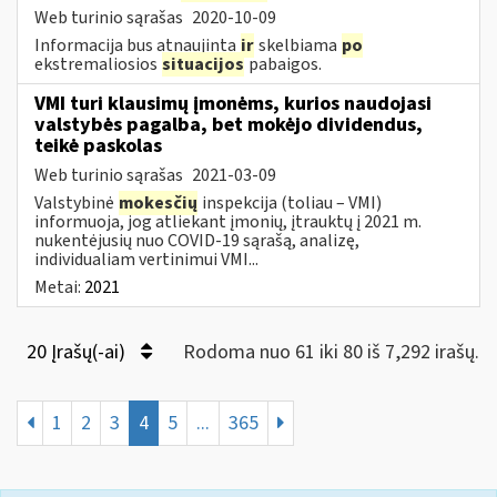
Web turinio sąrašas
2020-10-09
Informacija bus atnaujinta
ir
skelbiama
po
ekstremaliosios
situacijos
pabaigos.
VMI turi klausimų įmonėms, kurios naudojasi
valstybės pagalba, bet mokėjo dividendus,
teikė paskolas
Web turinio sąrašas
2021-03-09
Valstybinė
mokesčių
inspekcija (toliau – VMI)
informuoja, jog atliekant įmonių, įtrauktų į 2021 m.
nukentėjusių nuo COVID-19 sąrašą, analizę,
individualiam vertinimui VMI...
Metai:
2021
20 Įrašų(-ai)
Rodoma nuo 61 iki 80 iš 7,292 irašų.
1
2
3
4
5
...
365