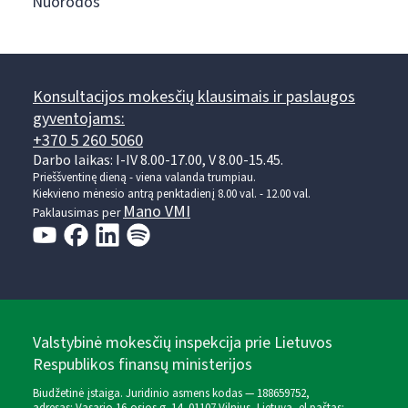
Nuorodos
Konsultacijos mokesčių klausimais ir paslaugos
gyventojams:
+370 5 260 5060
Darbo laikas: I-IV 8.00-17.00, V 8.00-15.45.
Prieššventinę dieną - viena valanda trumpiau.
Kiekvieno mėnesio antrą penktadienį 8.00 val. - 12.00 val.
Mano VMI
Paklausimas per
Valstybinė mokesčių inspekcija prie Lietuvos
Respublikos finansų ministerijos
Biudžetinė įstaiga. Juridinio asmens kodas — 188659752,