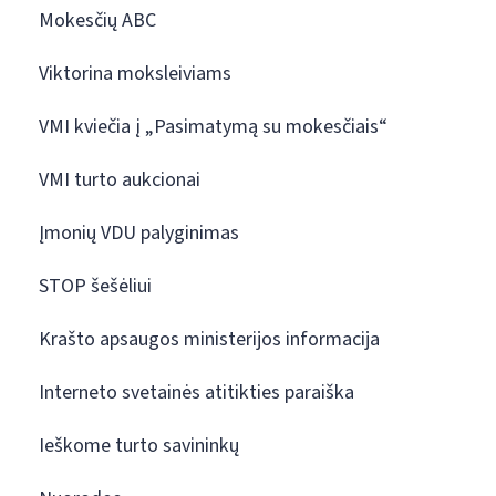
Mokesčių ABC
Viktorina moksleiviams
VMI kviečia į „Pasimatymą su mokesčiais“
VMI turto aukcionai
Įmonių VDU palyginimas
STOP šešėliui
Krašto apsaugos ministerijos informacija
Interneto svetainės atitikties paraiška
Ieškome turto savininkų