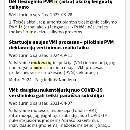
Dėl tiesioginio PVM
ir
(arba) akcizų lengvatų
taikymo
Web turinio sąrašas
2023-08-28
1. Teisės aktai, reglamentuojantys tiesioginio taikymo
PVM
ir
(arba) akcizų lengvatas. • Pridėtinės vertės
mokesčio
ir
akcizų taikymo prekėms...
Startuoja naujas VMI procesas – pilotinis PVM
deklaracijų vertinimas realiu laiku
Web turinio sąrašas
2024-09-11
Valstybinė
mokesčių
inspekcija (VMI) informuoja, jog
nuo rugsėjo
mėn
. startuoja naujas VMI procesas –
pridėtinės vertės mokesčio (PVM) deklaracijų...
Metai:
2024
Pagrindinis:
Naujiena
VMI: daugiau nukentėjusių nuo COVID-19
verslininkų gali teikti paraišką subsidijai
Web turinio sąrašas
2021-04-07
Valstybinė mokesčių inspekcija (toliau – VMI)
informuoja, jog įsigaliojus subsidijų nuo COVID-19
nukentėjusioms įmonėms Aprašo pakeitimui,
individualioms įmonėms, mažosioms bendrijoms,...