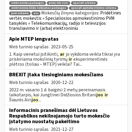
elektroninės paslaugos
pvmį 115-2 str
speciali schema
elektroniniu būdu teikiamos paslaugos
speciali apmokestinimo schema
Mokesčių žinyno kategorijos:
Pridėtinės
pvm schema
oss
vertės mokestis » Specialiosios apmokestinimo PVM
taisyklės » Telekomunikacijų, radijo ir televizijos
transliavimo ir (arba) elektroniniu
Apie MTEP lengvatas
Web turinio sąrašas
2023-05-25
1. Kaip vienetui įsitikinti,
ar
jo vykdoma veikla tikrai yra
priskiriama mokslinių tyrimų
ir
eksperimentinės
plėtros (toliau – MTEP) veiklai? Tai...
BREXIT įtaka tiesioginiams mokesčiams
Web turinio sąrašas
2020-12-22
2022 m. vasario 1 d. baigėsi 2 metų pereinamasis
laikotarpis, kai Jungtinei Didžiosios Britani
jos
ir
Šiaurės Airi
jos
...
Informacinis pranešimas dėl Lietuvos
Respublikos nekilnojamojo turto mokesčio
įstatymo nuostatų pakeitimo
Web turinio sąrašas
2021-12-27