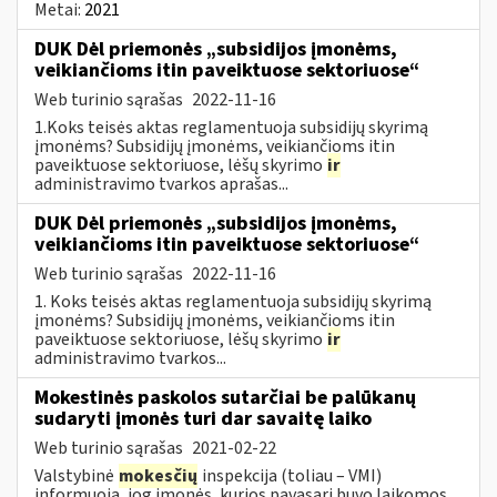
Metai:
2021
DUK Dėl priemonės „subsidijos įmonėms,
veikiančioms itin paveiktuose sektoriuose“
Web turinio sąrašas
2022-11-16
1.Koks teisės aktas reglamentuoja subsidijų skyrimą
įmonėms? Subsidijų įmonėms, veikiančioms itin
paveiktuose sektoriuose, lėšų skyrimo
ir
administravimo tvarkos aprašas...
DUK Dėl priemonės „subsidijos įmonėms,
veikiančioms itin paveiktuose sektoriuose“
Web turinio sąrašas
2022-11-16
1. Koks teisės aktas reglamentuoja subsidijų skyrimą
įmonėms? Subsidijų įmonėms, veikiančioms itin
paveiktuose sektoriuose, lėšų skyrimo
ir
administravimo tvarkos...
Mokestinės paskolos sutarčiai be palūkanų
sudaryti įmonės turi dar savaitę laiko
Web turinio sąrašas
2021-02-22
Valstybinė
mokesčių
inspekcija (toliau – VMI)
informuoja, jog įmonės, kurios pavasarį buvo laikomos