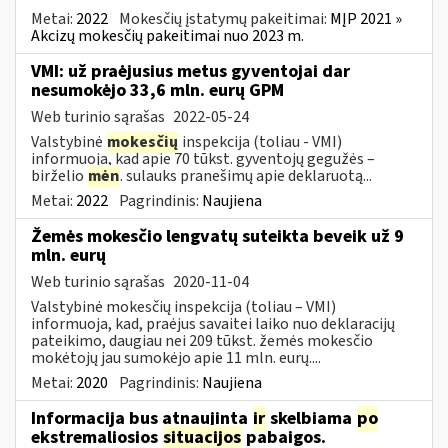
Metai:
2022
Mokesčių įstatymų pakeitimai:
MĮP 2021 »
Akcizų mokesčių pakeitimai nuo 2023 m.
VMI: už praėjusius metus gyventojai dar
nesumokėjo 33,6 mln. eurų GPM
Web turinio sąrašas
2022-05-24
Valstybinė
mokesčių
inspekcija (toliau - VMI)
informuoja, kad apie 70 tūkst. gyventojų gegužės –
birželio
mėn
. sulauks pranešimų apie deklaruotą...
Metai:
2022
Pagrindinis:
Naujiena
Žemės mokesčio lengvatų suteikta beveik už 9
mln. eurų
Web turinio sąrašas
2020-11-04
Valstybinė mokesčių inspekcija (toliau – VMI)
informuoja, kad, praėjus savaitei laiko nuo deklaracijų
pateikimo, daugiau nei 209 tūkst. žemės mokesčio
mokėtojų jau sumokėjo apie 11 mln. eurų....
Metai:
2020
Pagrindinis:
Naujiena
Informacija bus atnaujinta
ir
skelbiama
po
ekstremaliosios
situacijos
pabaigos.