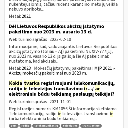
nukentėjusiomis, tačiau rudens karantino metu jų veikla
nebuvo apribota...
Metai:
2021
Dėl Lietuvos Respublikos akcizų įstatymo
pakeitimo nuo 2023 m. vasario 13 d.
Web turinio sąrašas
2023-02-10
Informuojame, kad, vadovaujantis Lietuvos Respublikos
akcizų įstatymo (toliau − AĮ) pakeitimu Nr. XIV-777[1],
nuo 2023 m. vasario 13 d. įsigalioja šie AĮ pakeitimai:
nustatoma, kad akcizais...
Metai:
2023
Mokesčių įstatymų pakeitimai:
MĮP 2021 »
Akcizų mokesčių pakeitimai nuo 2023 m.
Kokia
tvarka
registruojami telekomunikacijų,
radijo
ir
televizijos transliavimo
ir
.../
ar
elektroniniu būdu teikiamų paslaugų teikėjai?
Web turinio sąrašas
2021-11-01
Registracijos numeris KM1056 Ši informacija skelbiama:
Telekomunikacijų, radijo
ir
televizijos transliavimo
ir
(arba) elektroniniu būdu teikiamų...
pvm
radijo
telekomunikacijų
televizijos
transliavimo