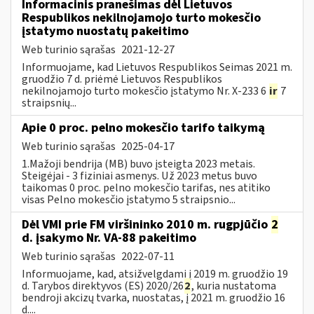
Informacinis pranešimas dėl Lietuvos
Respublikos nekilnojamojo turto mokesčio
įstatymo nuostatų pakeitimo
Web turinio sąrašas
2021-12-27
Informuojame, kad Lietuvos Respublikos Seimas 2021 m.
gruodžio 7 d. priėmė Lietuvos Respublikos
nekilnojamojo turto mokesčio įstatymo Nr. X-233 6
ir
7
straipsnių...
Apie 0 proc. pelno mokesčio tarifo taikymą
Web turinio sąrašas
2025-04-17
1.Mažoji bendrija (MB) buvo įsteigta 2023 metais.
Steigėjai - 3 fiziniai asmenys. Už 2023 metus buvo
taikomas 0 proc. pelno mokesčio tarifas, nes atitiko
visas Pelno mokesčio įstatymo 5 straipsnio...
Dėl VMI prie FM viršininko 2010 m. rugpjūčio
2
d. įsakymo Nr. VA-88 pakeitimo
Web turinio sąrašas
2022-07-11
Informuojame, kad, atsižvelgdami į 2019 m. gruodžio 19
d. Tarybos direktyvos (ES) 2020/26
2
, kuria nustatoma
bendroji akcizų tvarka, nuostatas, į 2021 m. gruodžio 16
d....