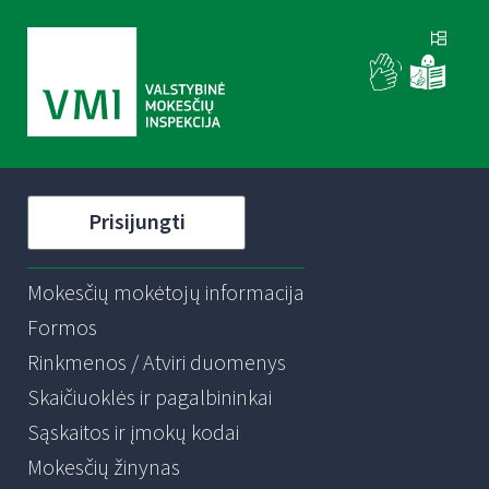
Prisijungti
Mokesčių mokėtojų informacija
Formos
Rinkmenos / Atviri duomenys
Skaičiuoklės ir pagalbininkai
Sąskaitos ir įmokų kodai
Mokesčių žinynas