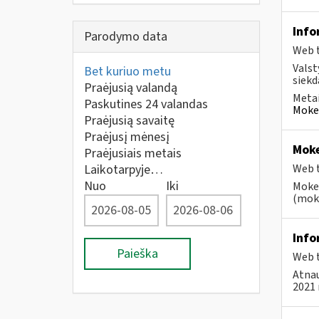
Info
Parodymo data
Web t
Valst
Bet kuriuo metu
siekd
Praėjusią valandą
Metai
Paskutines 24 valandas
Mokes
Praėjusią savaitę
Praėjusį mėnesį
Moke
Praėjusiais metais
Laikotarpyje…
Web t
Nuo
Iki
Mokes
(moke
Info
Paieška
Web t
Atnau
2021 