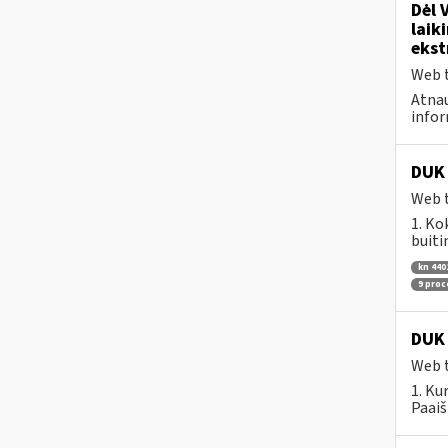
Dėl 
laik
ekst
Web t
Atnau
infor
DUK 
Web t
1. Ko
buiti
kn 440
9 pro
DUK 
Web t
1. Ku
Paaiš