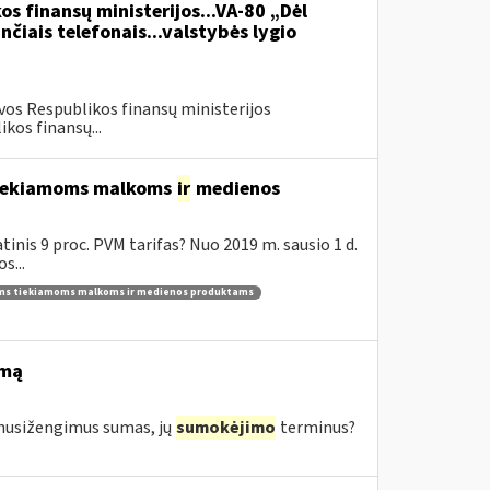
os finansų ministerijos...VA-80 „Dėl
čiais telefonais...valstybės lygio
vos Respublikos finansų ministerijos
kos finansų...
 tiekiamoms malkoms
ir
medienos
inis 9 proc. PVM tarifas? Nuo 2019 m. sausio 1 d.
s...
ams tiekiamoms malkoms ir medienos produktams
imą
s nusižengimus sumas, jų
sumokėjimo
terminus?