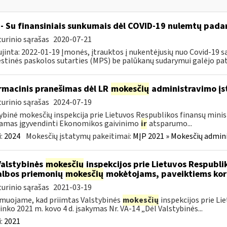
- Su finansiniais sunkumais dėl COVID-19 nulemtų padar
urinio sąrašas
2020-07-21
jinta: 2022-01-19 Įmonės, įtrauktos į nukentėjusių nuo Covid-19 są
tinės paskolos sutarties (MPS) be palūkanų sudarymui galėjo pateik
rmacinis pranešimas dėl LR
mokesčių
administravimo į
urinio sąrašas
2024-07-19
ybinė mokesčių inspekcija prie Lietuvos Respublikos finansų minist
amas įgyvendinti Ekonomikos gaivinimo
ir
atsparumo...
:
2024
Mokesčių įstatymų pakeitimai:
MĮP 2021 » Mokesčių admin
Valstybinės
mokesčių
inspekcijos prie Lietuvos Respublik
lbos priemonių
mokesčių
mokėtojams, paveiktiems kor
urinio sąrašas
2021-03-19
muojame, kad priimtas Valstybinės
mokesčių
inspekcijos prie Li
ninko 2021 m. kovo 4 d. įsakymas Nr. VA-14 „Dėl Valstybinės...
:
2021