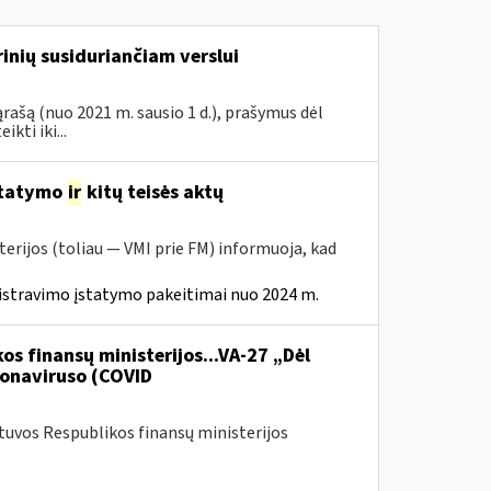
inių susiduriančiam verslui
rašą (nuo 2021 m. sausio 1 d.), prašymus dėl
ti iki...
statymo
ir
kitų teisės aktų
erijos (toliau — VMI prie FM) informuoja, kad
istravimo įstatymo pakeitimai nuo 2024 m.
os finansų ministerijos...VA-27 „Dėl
onaviruso (COVID
etuvos Respublikos finansų ministerijos