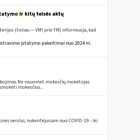
statymo
ir
kitų teisės aktų
erijos (toliau — VMI prie FM) informuoja, kad
istravimo įstatymo pakeitimai nuo 2024 m.
eškojimas Ne visuomet mokesčių mokėtojas
umokėti mokesčius...
nės verslui, nukentėjusiam nuo COVID-19 - iki