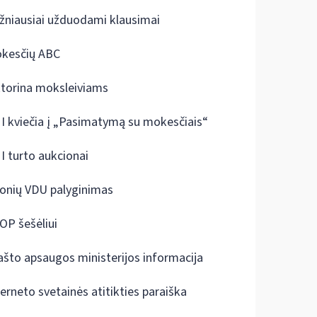
žniausiai užduodami klausimai
kesčių ABC
ktorina moksleiviams
I kviečia į „Pasimatymą su mokesčiais“
I turto aukcionai
onių VDU palyginimas
OP šešėliui
ašto apsaugos ministerijos informacija
terneto svetainės atitikties paraiška