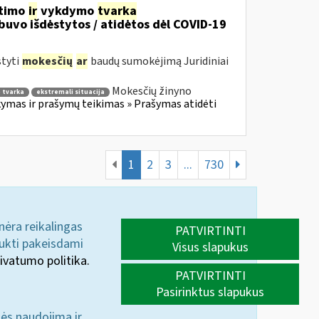
itimo
ir
vykdymo
tvarka
uvo išdėstytos / atidėtos dėl COVID-19
styti
mokesčių
ar
baudų sumokėjimą Juridiniai
Mokesčių žinyno
 tvarka
ekstremali situacija
mas ir prašymų teikimas » Prašymas atidėti
1
2
3
...
730
 nėra reikalingas
PATVIRTINTI
aukti pakeisdami
Visus slapukus
ivatumo politika.
PATVIRTINTI
Pasirinktus slapukus
nės naudojimą ir