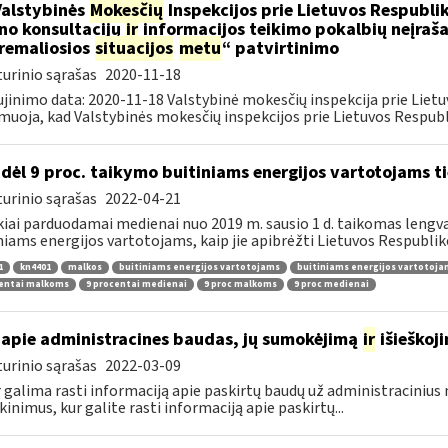
Valstybinės
Mokesčių
Inspekcijos prie Lietuvos Respublik
ino konsultacijų
ir
informacijos teikimo pokalbių neįrašan
remaliosios
situacijos
metu
“ patvirtinimo
urinio sąrašas
2020-11-18
jinimo data: 2020-11-18 Valstybinė mokesčių inspekcija prie Lietu
muoja, kad Valstybinės mokesčių inspekcijos prie Lietuvos Respubli
dėl 9 proc. taikymo buitiniams energijos vartotojams
urinio sąrašas
2022-04-21
kiai parduodamai medienai nuo 2019 m. sausio 1 d. taikomas lengvat
niams energijos vartotojams, kaip jie apibrėžti Lietuvos Respubliko
1
kn4401
malkos
buitiniams energijos vartotojams
buitiniams energijos vartotoj
centai malkoms
9 procentai medienai
9 proc malkoms
9 proc medienai
apie administracines baudas, jų sumokėjimą
ir
išieškoj
urinio sąrašas
2022-03-09
r galima rasti informaciją apie paskirtų baudų už administraciniu
kinimus, kur galite rasti informaciją apie paskirtų...