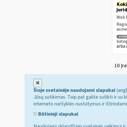
Kok
juri
Web t
Regis
asmen
atidė
kateg
arba 
10 Įra
Uždaryti
Šioje svetainėje naudojami slapukai
(angl
Jūsų sutikimas. Taip pat galite sutikti ir s
interneto naršyklės nustatymus ir ištrindam
Būtinieji slapukai
Naudojami sklandžiam svetainės veikimui ir 