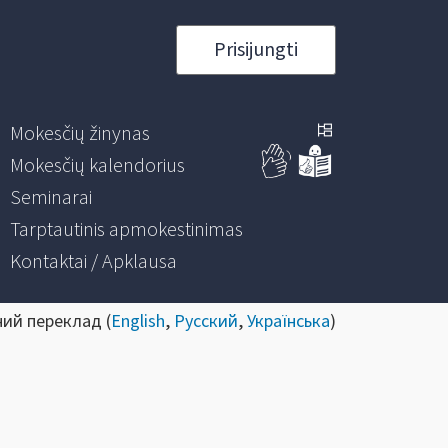
Prisijungti
Mokesčių žinynas
Mokesčių kalendorius
Seminarai
Tarptautinis apmokestinimas
Kontaktai / Apklausa
ний переклад (
English
,
Русский
,
Українська
)