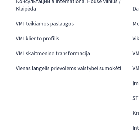
Консультации в International House Vilnius /
Klaipėda
Da
VMI teikiamos paslaugos
Mo
VMI kliento profilis
Vi
VMI skaitmeninė transformacija
VM
Vienas langelis prievolėms valstybei sumokėti
VM
Įm
ST
Kr
In