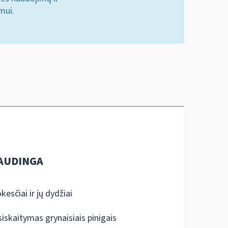
mui.
AUDINGA
kesčiai ir jų dydžiai
siskaitymas grynaisiais pinigais