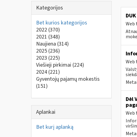
Kategorijos
DUK 
Bet kurios kategorijos
Web t
2022
(370)
Atnau
2021
(348)
mokes
Naujiena
(314)
2025
(236)
Info
2023
(225)
Web t
Viešieji pirkimai
(224)
Valst
2024
(221)
siekd
Gyventojų pajamų mokestis
Metai
(151)
Dėl 
paga
Aplankai
Web t
Infor
virši
Bet kurį aplanką
Metai