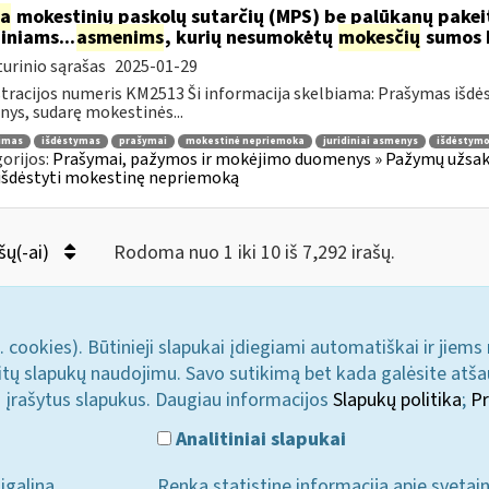
ia
mokestinių paskolų sutarčių (MPS) be palūkanų pake
diniams...
asmenims
, kurių nesumokėtų
mokesčių
sumos b
urinio sąrašas
2025-01-29
tracijos numeris KM2513 Ši informacija skelbiama: Prašymas išdė
ys, sudarę mokestinės...
jimas
išdėstymas
prašymai
mokestinė nepriemoka
juridiniai asmenys
išdėstymo
orijos:
Prašymai, pažymos ir mokėjimo duomenys » Pažymų užsaky
išdėstyti mokestinę nepriemoką
šų(-ai)
Rodoma nuo 1 iki 10 iš 7,292 irašų.
. cookies). Būtinieji slapukai įdiegiami automatiškai ir jiems
u kitų slapukų naudojimu. Savo sutikimą bet kada galėsite atš
i įrašytus slapukus. Daugiau informacijos
Slapukų politika
;
Pr
Analitiniai slapukai
įgalina
Renka statistinę informaciją apie svetai