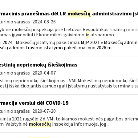
rmacinis pranešimas dėl LR
mokesčių
administravimo į
urinio sąrašas
2024-08-26
ybinė mokesčių inspekcija prie Lietuvos Respublikos finansų minist
amas įgyvendinti Ekonomikos gaivinimo
ir
atsparumo...
:
2024
Mokesčių įstatymų pakeitimai:
MĮP 2021 » Mokesčių admin
čių administravimo įstatymo pakeitimai nuo 2026 m.
stinių nepriemokų išieškojimas
urinio sąrašas
2020-04-07
tinių nepriemokų išieškojimas - VMI Mokestinių nepriemokų iši
stį išskaičiuojantis asmuo) gali įstatymų nustatytais terminais s
rmacija verslui dėl COVID-19
urinio sąrašas
2020-07-20
jinta 2021 rugsėjo 2 d. VMI teikiamos mokestinės pagalbos priemo
m. Valstybinė
mokesčių
inspekcija informuoja, jog...