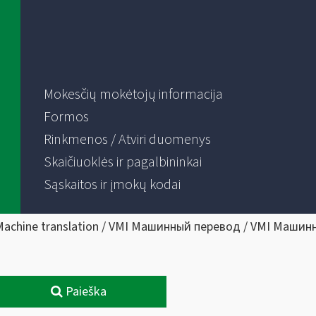
Mokesčių mokėtojų informacija
Formos
Rinkmenos / Atviri duomenys
Skaičiuoklės ir pagalbininkai
Sąskaitos ir įmokų kodai
Machine translation / VMI Машинный перевод / VMI Машин
Paieška