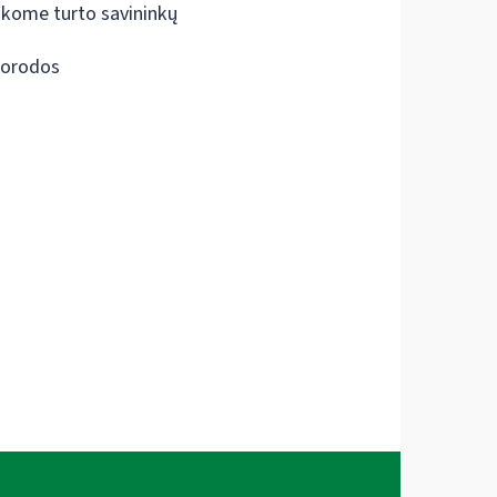
škome turto savininkų
orodos