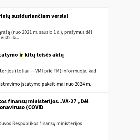
inių susiduriančiam verslui
rašą (nuo 2021 m. sausio 1 d.), prašymus dėl
ti iki...
statymo
ir
kitų teisės aktų
erijos (toliau — VMI prie FM) informuoja, kad
istravimo įstatymo pakeitimai nuo 2024 m.
os finansų ministerijos...VA-27 „Dėl
onaviruso (COVID
etuvos Respublikos finansų ministerijos