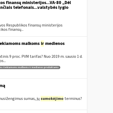
os finansų ministerijos...VA-80 „Dėl
čiais telefonais...valstybės lygio
vos Respublikos finansų ministerijos
kos finansų...
 tiekiamoms malkoms
ir
medienos
inis 9 proc. PVM tarifas? Nuo 2019 m. sausio 1 d.
s...
ams tiekiamoms malkoms ir medienos produktams
imą
s nusižengimus sumas, jų
sumokėjimo
terminus?