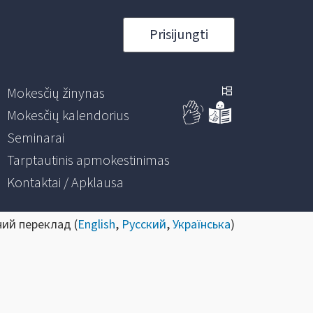
Prisijungti
Mokesčių žinynas
Mokesčių kalendorius
Seminarai
Tarptautinis apmokestinimas
Kontaktai / Apklausa
ний переклад (
English
,
Русский
,
Українська
)