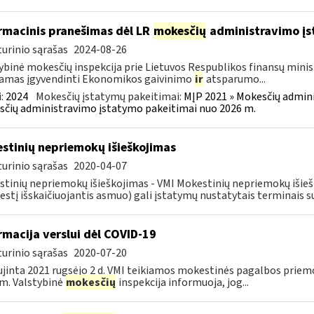
rmacinis pranešimas dėl LR
mokesčių
administravimo į
urinio sąrašas
2024-08-26
ybinė mokesčių inspekcija prie Lietuvos Respublikos finansų minist
amas įgyvendinti Ekonomikos gaivinimo
ir
atsparumo...
:
2024
Mokesčių įstatymų pakeitimai:
MĮP 2021 » Mokesčių admin
čių administravimo įstatymo pakeitimai nuo 2026 m.
stinių nepriemokų išieškojimas
urinio sąrašas
2020-04-07
tinių nepriemokų išieškojimas - VMI Mokestinių nepriemokų iši
stį išskaičiuojantis asmuo) gali įstatymų nustatytais terminais s
rmacija verslui dėl COVID-19
urinio sąrašas
2020-07-20
jinta 2021 rugsėjo 2 d. VMI teikiamos mokestinės pagalbos priemo
m. Valstybinė
mokesčių
inspekcija informuoja, jog...