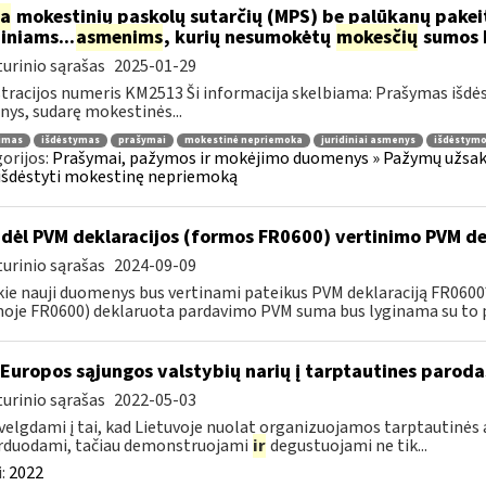
ia
mokestinių paskolų sutarčių (MPS) be palūkanų pake
diniams...
asmenims
, kurių nesumokėtų
mokesčių
sumos b
urinio sąrašas
2025-01-29
tracijos numeris KM2513 Ši informacija skelbiama: Prašymas išdė
ys, sudarę mokestinės...
jimas
išdėstymas
prašymai
mokestinė nepriemoka
juridiniai asmenys
išdėstymo
orijos:
Prašymai, pažymos ir mokėjimo duomenys » Pažymų užsaky
išdėstyti mokestinę nepriemoką
dėl PVM deklaracijos (formos FR0600) vertinimo PVM de
urinio sąrašas
2024-09-09
kie nauji duomenys bus vertinami pateikus PVM deklaraciją FR060
oje FR0600) deklaruota pardavimo PVM suma bus lyginama su to p
 Europos sąjungos valstybių narių į tarptautines paroda
urinio sąrašas
2022-05-03
velgdami į tai, kad Lietuvoje nuolat organizuojamos tarptautinės 
rduodami, tačiau demonstruojami
ir
degustuojami ne tik...
:
2022