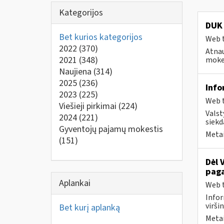
Kategorijos
DUK 
Bet kurios kategorijos
Web t
2022
(370)
Atnau
2021
(348)
mokes
Naujiena
(314)
2025
(236)
Info
2023
(225)
Web t
Viešieji pirkimai
(224)
Valst
2024
(221)
siekd
Gyventojų pajamų mokestis
Metai
(151)
Dėl 
paga
Aplankai
Web t
Infor
virši
Bet kurį aplanką
Metai