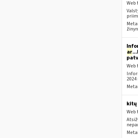
Web t
Valst
priim
Metai
žinyn
Info
ar
..
patv
Web t
Infor
2024 
Metai
kitų
Web t
Atsiž
nepa
Metai