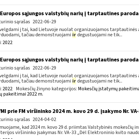
 Europos sąjungos valstybių narių į tarptautines paroda
urinio sąrašas
2022-06-29
velgdami į tai, kad Lietuvoje nuolat organizuojamos tarptautinės 
rduodami, tačiau demonstruojami
ir
degustuojami ne tik...
:
2022
 Europos sąjungos valstybių narių į tarptautines paroda
urinio sąrašas
2022-06-29
velgdami į tai, kad Lietuvoje nuolat organizuojamos tarptautinės 
rduodami, tačiau demonstruojami
ir
degustuojami ne tik...
:
2022
Mokesčių žinyno kategorijos:
Mokesčių įstatymų pakeitima
ų pakeitimai 2022 m.
VMI prie FM viršininko 2024 m. kovo 29 d. įsakymo Nr. VA
urinio sąrašas
2024-04-02
muojame, kad 2024 m. kovo 29 d. priimtas Valstybinės mokesčių in
terijos viršininko įsakymas Nr. VA-33 „Dėl Elektroninio kvito naudo