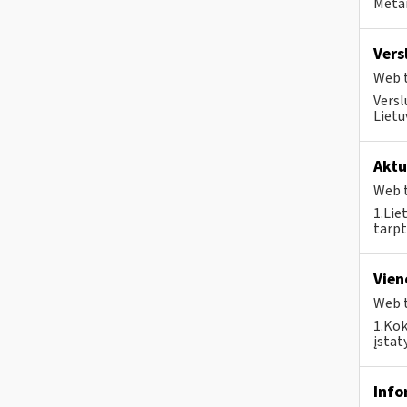
Metai
Vers
Web t
Versl
Lietu
Aktu
Web t
1.Lie
tarpt
Vien
Web t
1.Kok
įstat
Info