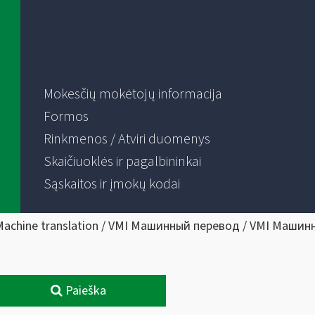
Mokesčių mokėtojų informacija
Formos
Rinkmenos / Atviri duomenys
Skaičiuoklės ir pagalbininkai
Sąskaitos ir įmokų kodai
Machine translation / VMI Машинный перевод / VMI Машин
Paieška