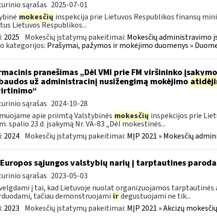
urinio sąrašas
2025-07-01
ybinė
mokesčių
inspekcija prie Lietuvos Respublikos finansų mini
tus Lietuvos Respublikos...
:
2025
Mokesčių įstatymų pakeitimai:
Mokesčių administravimo į
o kategorijos:
Prašymai, pažymos ir mokėjimo duomenys » Duomenų
rmacinis pranešimas „Dėl VMI prie FM viršininko įsakym
.baudos už administracinį nusižengimą mokėjimo
atidėj
irtinimo“
urinio sąrašas
2024-10-28
muojame apie priimtą Valstybinės
mokesčių
inspekcijos prie Lie
m. spalio 23 d. įsakymą Nr. VA-83 „Dėl mokestinės...
:
2024
Mokesčių įstatymų pakeitimai:
MĮP 2021 » Mokesčių admin
 Europos sąjungos valstybių narių į tarptautines paroda
urinio sąrašas
2023-05-03
velgdami į tai, kad Lietuvoje nuolat organizuojamos tarptautinės 
rduodami, tačiau demonstruojami
ir
degustuojami ne tik...
:
2023
Mokesčių įstatymų pakeitimai:
MĮP 2021 » Akcizų mokesčių