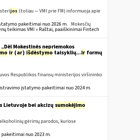
steri
jos
(toliau — VMI prie FM) informuoja apie
statymo pakeitimai nuo 2026 m.
Mokesčių
 teikimas VMI » Raštai, paaiškinimai Fintech
o „Dėl Mokestinės nepriemokos
imo
ir
(
ar
)
išdėstymo
taisyklių...
ir
formų
tuvos Respublikos finansų ministerijos viršininko
istravimo įstatymo pakeitimai nuo 2024 m.
s Lietuvoje bei akcizų
sumokėjimo
alkoholinių gėrimų parodos, kuriose
 pakeitimai nuo 2023 m.