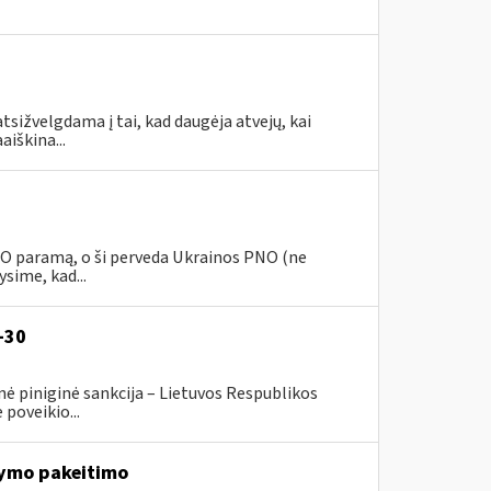
tsižvelgdama į tai, kad daugėja atvejų, kai
aiškina...
PNO paramą, o ši perveda Ukrainos PNO (ne
sime, kad...
-30
ė piniginė sankcija – Lietuvos Respublikos
poveikio...
ymo pakeitimo