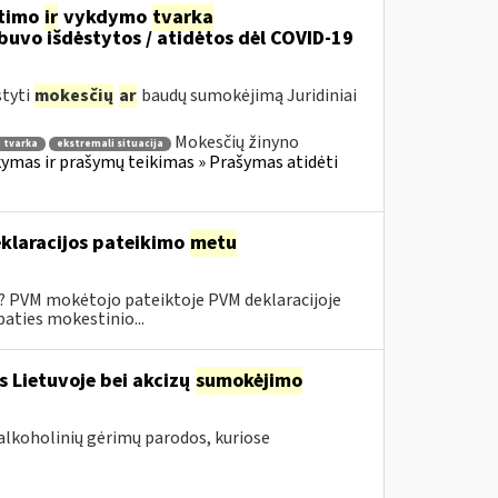
itimo
ir
vykdymo
tvarka
uvo išdėstytos / atidėtos dėl COVID-19
styti
mokesčių
ar
baudų sumokėjimą Juridiniai
Mokesčių žinyno
 tvarka
ekstremali situacija
mas ir prašymų teikimas » Prašymas atidėti
klaracijos pateikimo
metu
0? PVM mokėtojo pateiktoje PVM deklaracijoje
aties mokestinio...
s Lietuvoje bei akcizų
sumokėjimo
alkoholinių gėrimų parodos, kuriose