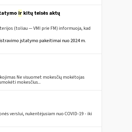
statymo
ir
kitų teisės aktų
erijos (toliau — VMI prie FM) informuoja, kad
istravimo įstatymo pakeitimai nuo 2024 m.
eškojimas Ne visuomet mokesčių mokėtojas
umokėti mokesčius...
nės verslui, nukentėjusiam nuo COVID-19 - iki