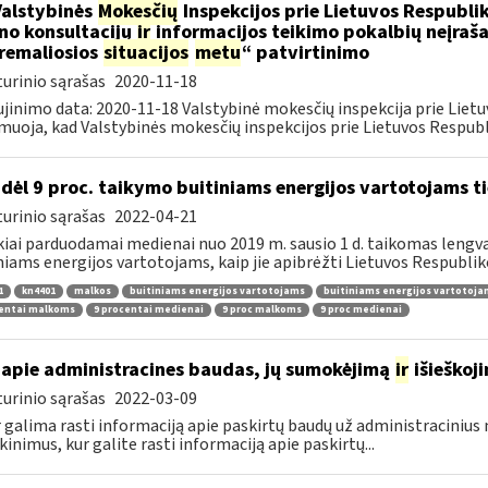
Valstybinės
Mokesčių
Inspekcijos prie Lietuvos Respublik
ino konsultacijų
ir
informacijos teikimo pokalbių neįrašan
remaliosios
situacijos
metu
“ patvirtinimo
urinio sąrašas
2020-11-18
jinimo data: 2020-11-18 Valstybinė mokesčių inspekcija prie Lietu
muoja, kad Valstybinės mokesčių inspekcijos prie Lietuvos Respubli
dėl 9 proc. taikymo buitiniams energijos vartotojams
urinio sąrašas
2022-04-21
kiai parduodamai medienai nuo 2019 m. sausio 1 d. taikomas lengvat
niams energijos vartotojams, kaip jie apibrėžti Lietuvos Respubliko
1
kn4401
malkos
buitiniams energijos vartotojams
buitiniams energijos vartotoj
centai malkoms
9 procentai medienai
9 proc malkoms
9 proc medienai
apie administracines baudas, jų sumokėjimą
ir
išieškoj
urinio sąrašas
2022-03-09
r galima rasti informaciją apie paskirtų baudų už administraciniu
kinimus, kur galite rasti informaciją apie paskirtų...