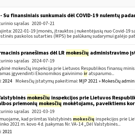
- Su finansiniais sunkumais dėl COVID-19 nulemtų padar
urinio sąrašas
2020-07-21
jinta: 2022-01-19 Įmonės, įtrauktos į nukentėjusių nuo Covid-19 są
tinės paskolos sutarties (MPS) be palūkanų sudarymui galėjo pateik
rmacinis pranešimas dėl LR
mokesčių
administravimo į
urinio sąrašas
2024-07-19
ybinė mokesčių inspekcija prie Lietuvos Respublikos finansų minist
amas įgyvendinti Ekonomikos gaivinimo
ir
atsparumo...
:
2024
Mokesčių įstatymų pakeitimai:
MĮP 2021 » Mokesčių admin
Valstybinės
mokesčių
inspekcijos prie Lietuvos Respublik
lbos priemonių
mokesčių
mokėtojams, paveiktiems kor
urinio sąrašas
2021-03-19
muojame, kad priimtas Valstybinės
mokesčių
inspekcijos prie Li
ninko 2021 m. kovo 4 d. įsakymas Nr. VA-14 „Dėl Valstybinės...
:
2021