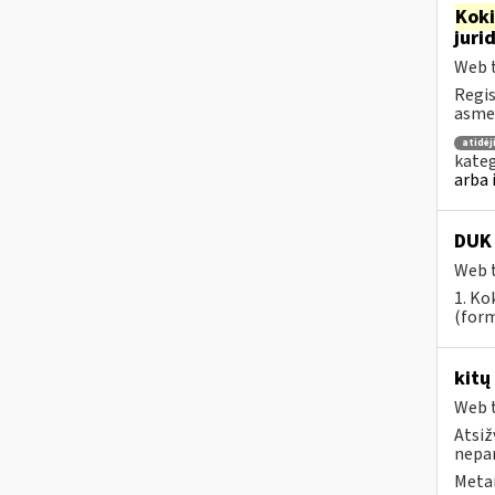
Kok
juri
Web t
Regis
asmen
atidė
kateg
arba 
DUK 
Web t
1. Ko
(form
kitų
Web t
Atsiž
nepa
Metai