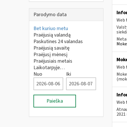
Info
Parodymo data
Web t
Valst
Bet kuriuo metu
siekd
Praėjusią valandą
Metai
Paskutines 24 valandas
Mokes
Praėjusią savaitę
Praėjusį mėnesį
Moke
Praėjusiais metais
Laikotarpyje…
Web t
Nuo
Iki
Mokes
(moke
Info
Paieška
Web t
Atnau
2021 