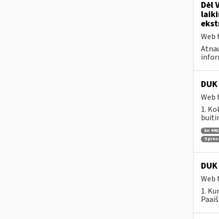
Dėl 
laik
ekst
Web t
Atnau
infor
DUK 
Web t
1. Ko
buiti
kn 440
9 pro
DUK 
Web t
1. Ku
Paaiš