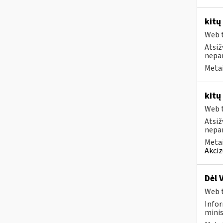
kitų
Web t
Atsiž
nepa
Metai
kitų
Web t
Atsiž
nepa
Metai
Akciz
Dėl 
Web t
Infor
minis