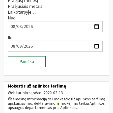
Praėjusį mėnesį
Praėjusiais metais
Laikotarpyje…
Nuo
Iki
Paieška
Mokestis už aplinkos teršimą
Web turinio sąrašas
2020-02-13
Išsamesnę informaciją dėl mokesčio už aplinkos teršimą
apskaičiavimo, deklaravimo
ir
mokėjimo teikia Aplinkos
apsaugos departamentas prie Aplinkos...