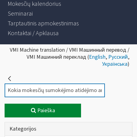
Mokesčių kalendorius
Seminarai
Tarptautinis apmokestinimas
Kontaktai / Apklausa
VMI Machine translation / VMI Машинный перевод /
VMI Машинний переклад (
English
,
Русский
,
Українська
)
Paieška
Kategorijos