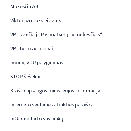
Mokesčių ABC
Viktorina moksleiviams
VMI kviečia į „Pasimatymą su mokesčiais“
VMI turto aukcionai
Įmonių VDU palyginimas
STOP šešėliui
Krašto apsaugos ministerijos informacija
Interneto svetainės atitikties paraiška
Ieškome turto savininkų