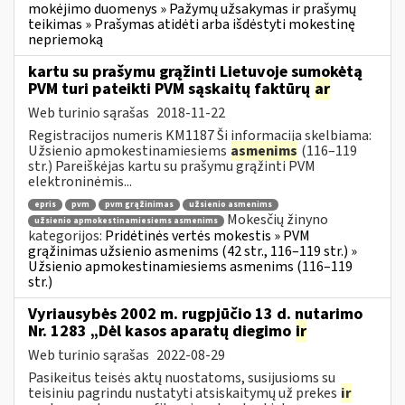
mokėjimo duomenys » Pažymų užsakymas ir prašymų
teikimas » Prašymas atidėti arba išdėstyti mokestinę
nepriemoką
kartu su prašymu grąžinti Lietuvoje sumokėtą
PVM turi pateikti PVM sąskaitų faktūrų
ar
Web turinio sąrašas
2018-11-22
Registracijos numeris KM1187 Ši informacija skelbiama:
Užsienio apmokestinamiesiems
asmenims
(116–119
str.) Pareiškėjas kartu su prašymu grąžinti PVM
elektroninėmis...
epris
pvm
pvm grąžinimas
užsienio asmenims
Mokesčių žinyno
užsienio apmokestinamiesiems asmenims
kategorijos:
Pridėtinės vertės mokestis » PVM
grąžinimas užsienio asmenims (42 str., 116–119 str.) »
Užsienio apmokestinamiesiems asmenims (116–119
str.)
Vyriausybės 2002 m. rugpjūčio 13 d. nutarimo
Nr. 1283 „Dėl kasos aparatų diegimo
ir
Web turinio sąrašas
2022-08-29
Pasikeitus teisės aktų nuostatoms, susijusioms su
teisiniu pagrindu nustatyti atsiskaitymų už prekes
ir