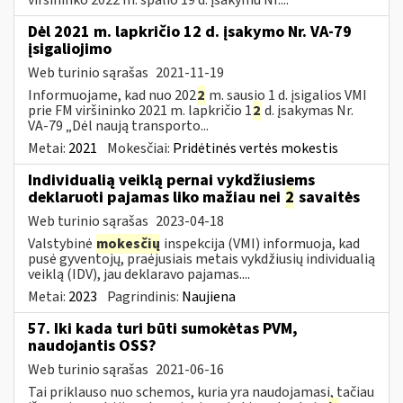
Dėl 2021 m. lapkričio 12 d. įsakymo Nr. VA-79
įsigaliojimo
Web turinio sąrašas
2021-11-19
Informuojame, kad nuo 202
2
m. sausio 1 d. įsigalios VMI
prie FM viršininko 2021 m. lapkričio 1
2
d. įsakymas Nr.
VA-79 „Dėl naują transporto...
Metai:
2021
Mokesčiai:
Pridėtinės vertės mokestis
Individualią veiklą pernai vykdžiusiems
deklaruoti pajamas liko mažiau nei
2
savaitės
Web turinio sąrašas
2023-04-18
Valstybinė
mokesčių
inspekcija (VMI) informuoja, kad
pusė gyventojų, praėjusiais metais vykdžiusių individualią
veiklą (IDV), jau deklaravo pajamas....
Metai:
2023
Pagrindinis:
Naujiena
57. Iki kada turi būti sumokėtas PVM,
naudojantis OSS?
Web turinio sąrašas
2021-06-16
Tai priklauso nuo schemos, kuria yra naudojamasi, tačiau