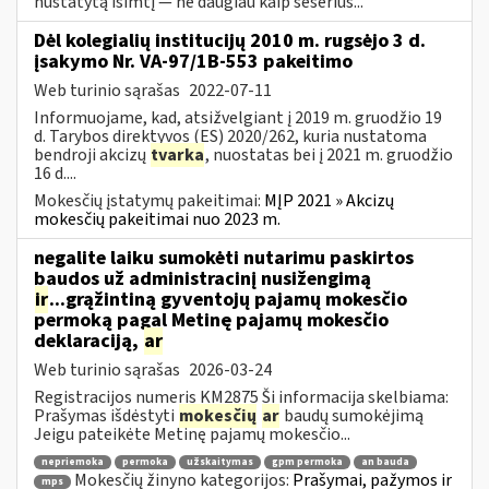
nustatytą išimtį — ne daugiau kaip šešerius...
Dėl kolegialių institucijų 2010 m. rugsėjo 3 d.
įsakymo Nr. VA-97/1B-553 pakeitimo
Web turinio sąrašas
2022-07-11
Informuojame, kad, atsižvelgiant į 2019 m. gruodžio 19
d. Tarybos direktyvos (ES) 2020/262, kuria nustatoma
bendroji akcizų
tvarka
, nuostatas bei į 2021 m. gruodžio
16 d....
Mokesčių įstatymų pakeitimai:
MĮP 2021 » Akcizų
mokesčių pakeitimai nuo 2023 m.
negalite laiku sumokėti nutarimu paskirtos
baudos už administracinį nusižengimą
ir
...grąžintiną gyventojų pajamų mokesčio
permoką pagal Metinę pajamų mokesčio
deklaraciją,
ar
Web turinio sąrašas
2026-03-24
Registracijos numeris KM2875 Ši informacija skelbiama:
Prašymas išdėstyti
mokesčių
ar
baudų sumokėjimą
Jeigu pateikėte Metinę pajamų mokesčio...
nepriemoka
permoka
užskaitymas
gpm permoka
an bauda
Mokesčių žinyno kategorijos:
Prašymai, pažymos ir
mps