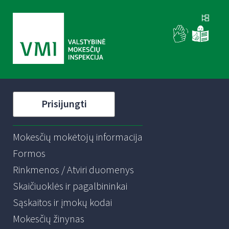
Prisijungti
Mokesčių mokėtojų informacija
Formos
Rinkmenos / Atviri duomenys
Skaičiuoklės ir pagalbininkai
Sąskaitos ir įmokų kodai
Mokesčių žinynas