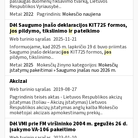
paslaugas duomenų fiksavimo tvarką, Lietuvos
Respublikos Vyriausybė...
Metai:
2022
Pagrindinis:
Mokesčio naujiena
Dėl Saugumo įnašo deklaracijos KIT725 formos,
jos
pildymo, tikslinimo
ir
pateikimo
Web turinio sąrašas
2025-11-21
Informuojame, kad 2025 m. lapkričio 19 d. buvo priimtas
Saugumo įnašo deklaraci
jos
KIT725 formos,
jos
pildymo, tikslinimo...
Metai:
2025
Mokesčių žinyno kategorijos:
Mokesčių
įstatymų pakeitimai » Saugumo įnašas nuo 2026 m.
Akcizai
Web turinio sąrašas
2019-08-27
Pagrindinis teisės aktas - Lietuvos Respublikos akcizų
įstatymas (toliau – Akcizų įstatymas) Lietuvos
Respublikos akcizų įstatymas anglų kalba Mokesčio
mokėtojai: akcizais apmokestinamų prekių...
Dėl VMI prie FM viršininko 2004 m. gegužės 26 d.
įsakymo VA-106 pakeitimo
Web turinio sąrašas
2023-01-10