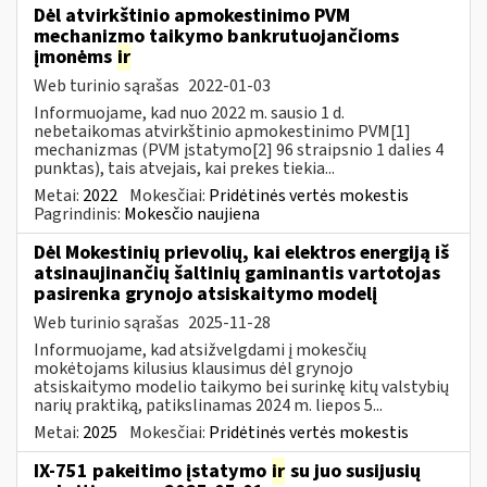
Dėl atvirkštinio apmokestinimo PVM
mechanizmo taikymo bankrutuojančioms
įmonėms
ir
Web turinio sąrašas
2022-01-03
Informuojame, kad nuo 2022 m. sausio 1 d.
nebetaikomas atvirkštinio apmokestinimo PVM[1]
mechanizmas (PVM įstatymo[2] 96 straipsnio 1 dalies 4
punktas), tais atvejais, kai prekes tiekia...
Metai:
2022
Mokesčiai:
Pridėtinės vertės mokestis
Pagrindinis:
Mokesčio naujiena
Dėl Mokestinių prievolių, kai elektros energiją iš
atsinaujinančių šaltinių gaminantis vartotojas
pasirenka grynojo atsiskaitymo modelį
Web turinio sąrašas
2025-11-28
Informuojame, kad atsižvelgdami į mokesčių
mokėtojams kilusius klausimus dėl grynojo
atsiskaitymo modelio taikymo bei surinkę kitų valstybių
narių praktiką, patikslinamas 2024 m. liepos 5...
Metai:
2025
Mokesčiai:
Pridėtinės vertės mokestis
IX-751 pakeitimo įstatymo
ir
su juo susijusių