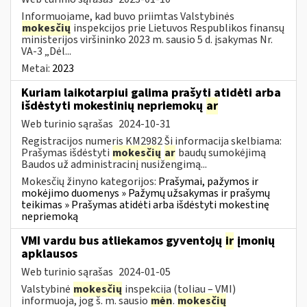
Informuojame, kad buvo priimtas Valstybinės
mokesčių
inspekcijos prie Lietuvos Respublikos finansų
ministerijos viršininko 2023 m. sausio 5 d. įsakymas Nr.
VA-3 „Dėl...
Metai:
2023
Kuriam laikotarpiui galima prašyti atidėti arba
išdėstyti mokestinių nepriemokų
ar
Web turinio sąrašas
2024-10-31
Registracijos numeris KM2982 Ši informacija skelbiama:
Prašymas išdėstyti
mokesčių
ar
baudų sumokėjimą
Baudos už administracinį nusižengimą...
Mokesčių žinyno kategorijos:
Prašymai, pažymos ir
mokėjimo duomenys » Pažymų užsakymas ir prašymų
teikimas » Prašymas atidėti arba išdėstyti mokestinę
nepriemoką
VMI vardu bus atliekamos gyventojų
ir
įmonių
apklausos
Web turinio sąrašas
2024-01-05
Valstybinė
mokesčių
inspekcija (toliau – VMI)
informuoja, jog š. m. sausio
mėn
.
mokesčių