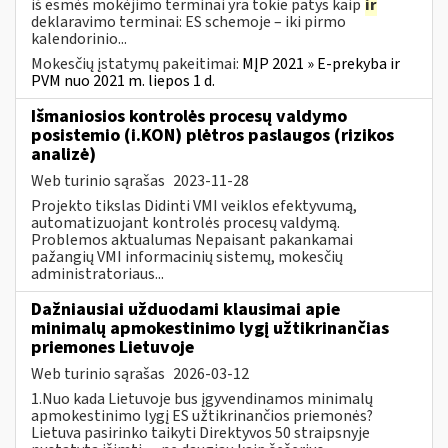
iš esmės mokėjimo terminai yra tokie patys kaip
ir
deklaravimo terminai: ES schemoje – iki pirmo
kalendorinio...
Mokesčių įstatymų pakeitimai:
MĮP 2021 » E-prekyba ir
PVM nuo 2021 m. liepos 1 d.
Išmaniosios kontrolės procesų valdymo
posistemio (i.KON) plėtros paslaugos (rizikos
analizė)
Web turinio sąrašas
2023-11-28
Projekto tikslas Didinti VMI veiklos efektyvumą,
automatizuojant kontrolės procesų valdymą.
Problemos aktualumas Nepaisant pakankamai
pažangių VMI informacinių sistemų, mokesčių
administratoriaus...
Dažniausiai užduodami klausimai apie
minimalų apmokestinimo lygį užtikrinančias
priemones Lietuvoje
Web turinio sąrašas
2026-03-12
1.Nuo kada Lietuvoje bus įgyvendinamos minimalų
apmokestinimo lygį ES užtikrinančios priemonės?
Lietuva pasirinko taikyti Direktyvos 50 straipsnyje