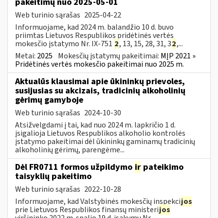
pakeitimų nuo 2025-05-01
Web turinio sąrašas
2025-04-22
Informuojame, kad 2024 m. balandžio 10 d. buvo
priimtas Lietuvos Respublikos pridėtinės vertės
mokesčio įstatymo Nr. IX-751
2
, 13, 15, 28, 31, 3
2
,...
Metai:
2025
Mokesčių įstatymų pakeitimai:
MĮP 2021 »
Pridėtinės vertės mokesčio pakeitimai nuo 2025 m.
Aktualūs klausimai apie ūkininkų prievoles,
susijusias su akcizais, tradicinių alkoholinių
gėrimų gamyboje
Web turinio sąrašas
2024-10-30
Atsižvelgdami į tai, kad nuo 2024 m. lapkričio 1 d.
įsigalioja Lietuvos Respublikos alkoholio kontrolės
įstatymo pakeitimai dėl ūkininkų gaminamų tradicinių
alkoholinių gėrimų, parengėme...
Dėl FR0711 formos užpildymo
ir
pateikimo
taisyklių pakeitimo
Web turinio sąrašas
2022-10-28
Informuojame, kad Valstybinės mokesčių inspekci
jos
prie Lietuvos Respublikos finansų ministeri
jos
viršininko 2022 m. spalio 19 d. įsakymu Nr....