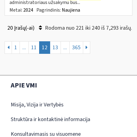
administratoriaus užsakymu bus...
Metai:
2024
Pagrindinis:
Naujiena
20 Įrašų(-ai)
Rodoma nuo 221 iki 240 iš 7,293 irašų.
1
...
11
12
13
...
365
APIE VMI
Misija, Vizija ir Vertybės
Struktūra ir kontaktinė informacija
Konsultavimasis su visuomene