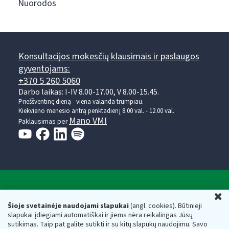
Nuorodos
Konsultacijos mokesčių klausimais ir paslaugos
gyventojams:
+370 5 260 5060
Darbo laikas: I-IV 8.00-17.00, V 8.00-15.45.
Prieššventinę dieną - viena valanda trumpiau.
Kiekvieno mėnesio antrą penktadienį 8.00 val. - 12.00 val.
Mano VMI
Paklausimas per
Valstybinė mokesčių inspekcija prie Lietuvos
U
Respublikos finansų ministerijos
Šioje svetainėje naudojami slapukai
(angl. cookies). Būtinieji
slapukai įdiegiami automatiškai ir jiems nėra reikalingas Jūsų
Biudžetinė įstaiga. Juridinio asmens kodas — 188659752,
sutikimas. Taip pat galite sutikti ir su kitų slapukų naudojimu. Savo