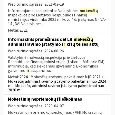
Web turinio sąrašas
2021-03-19
Informuojame, kad priimtas Valstybinės
mokesčių
inspekcijos prie Lietuvos Respublikos finansų
ministerijos viršininko 2021 m. kovo 4 d. įsakymas Nr. VA-
14 „Dėl Valstybinės...
Metai:
2021
Informacinis pranešimas dėl LR
mokesčių
administravimo įstatymo
ir
kitų teisės aktų
Web turinio sąrašas
2024-08-26
Valstybinė mokesčių inspekcija prie Lietuvos
Respublikos finansų ministerijos (toliau — VMI prie FM)
informuoja, kad siekdamas įgyvendinti Ekonomikos
gaivinimo
ir
atsparumo...
Metai:
2024
Mokesčių įstatymų pakeitimai:
MĮP 2021 »
Mokesčių administravimo įstatymo pakeitimai nuo 2024
m.
Mokesčių administravimo įstatymo pakeitimai nuo
2026 m.
Mokestinių nepriemokų išieškojimas
Web turinio sąrašas
2020-04-07
Mokestinių nepriemokų išieškojimas - VMI Mokestinių