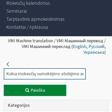
Mokesčių kalendorius
Seminarai
Tarptautinis apmokestinimas
Kontaktai / Apklausa
VMI Machine translation / VMI Машинный перевод /
VMI Машинний переклад (
English
,
Русский
,
Українська
)
Paieška
Kategorijos