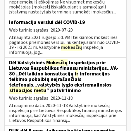
nepriemokų išieškojimas Ne visuomet mokesčių
mokėtojas (mokestį išskaičiuojantis asmuo) gali
įstatymų nustatytais terminais sumokėti mokesčius...
Informacija verslui dėl COVID-19
Web turinio sąrašas
2020-07-20
Atnaujinta 2021 rugsėjo 2 d. VMI teikiamos mokestinės
pagalbos priemonės verslui, nukentėjusiam nuo COVID-
19 - iki 2021 m. Valstybinė
mokesčių
inspekcija
informuoja, jog...
Dėl Valstybinės
Mokesčių
Inspekcijos prie
Lietuvos Respublikos finansų ministerijos...VA-
80 „Dėl laikino konsultacijų
ir
informacijos
teikimo pokalbių neįrašančiais
telefonais...valstybės lygio ekstremaliosios
situacijos
metu
“ patvirtinimo
Web turinio sąrašas
2020-11-18
Atnaujinimo data: 2020-11-18 Valstybinė mokesčių
inspekcija prie Lietuvos Respublikos finansų ministerijos
informuoja, kad Valstybinės mokesčių inspekcijos prie
Lietuvos Respublikos finansų...
DUK dėl 9 proc. taikymo buitiniams energijos