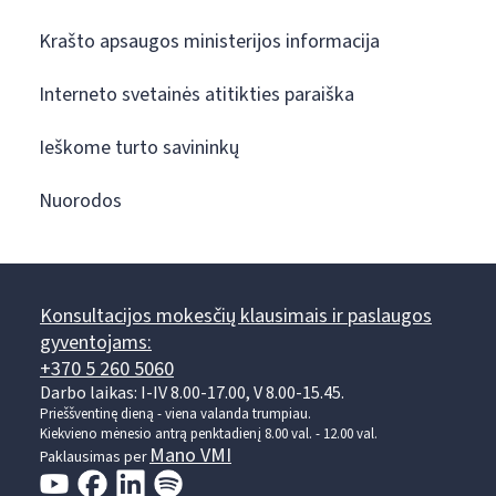
Krašto apsaugos ministerijos informacija
Interneto svetainės atitikties paraiška
Ieškome turto savininkų
Nuorodos
Konsultacijos mokesčių klausimais ir paslaugos
gyventojams:
+370 5 260 5060
Darbo laikas: I-IV 8.00-17.00, V 8.00-15.45.
Prieššventinę dieną - viena valanda trumpiau.
Kiekvieno mėnesio antrą penktadienį 8.00 val. - 12.00 val.
Mano VMI
Paklausimas per