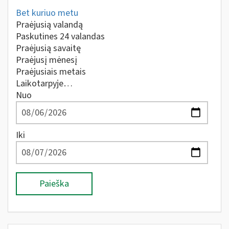
Bet kuriuo metu
Praėjusią valandą
Paskutines 24 valandas
Praėjusią savaitę
Praėjusį mėnesį
Praėjusiais metais
Laikotarpyje…
Nuo
Iki
Paieška