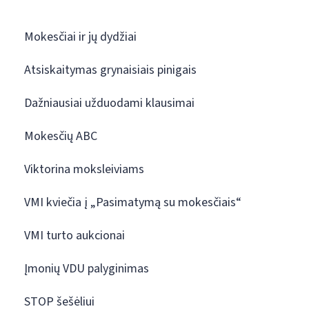
Mokesčiai ir jų dydžiai
Atsiskaitymas grynaisiais pinigais
Dažniausiai užduodami klausimai
Mokesčių ABC
Viktorina moksleiviams
VMI kviečia į „Pasimatymą su mokesčiais“
VMI turto aukcionai
Įmonių VDU palyginimas
STOP šešėliui