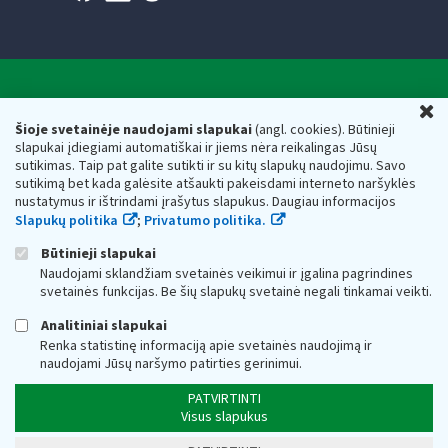
Valstybinė mokesčių inspekcija prie Lietuvos
U
Respublikos finansų ministerijos
Šioje svetainėje naudojami slapukai
(angl. cookies). Būtinieji
slapukai įdiegiami automatiškai ir jiems nėra reikalingas Jūsų
Biudžetinė įstaiga. Juridinio asmens kodas — 188659752,
sutikimas. Taip pat galite sutikti ir su kitų slapukų naudojimu. Savo
adresas: Vasario 16-osios g. 14, 01107 Vilnius, Lietuva, el.paštas:
sutikimą bet kada galėsite atšaukti pakeisdami interneto naršyklės
vmi@vmi.lt
, E. pristatymo dėžutės adresas 188659752
nustatymus ir ištrindami įrašytus slapukus. Daugiau informacijos
Duomenys apie Valstybinę mokesčių inspekciją prie Lietuvos
Slapukų politika
;
Privatumo politika.
Respublikos finansų ministerijos kaupiami ir saugomi Juridinių
asmenų registre
Būtinieji slapukai
Naudojami sklandžiam svetainės veikimui ir įgalina pagrindines
svetainės funkcijas. Be šių slapukų svetainė negali tinkamai veikti.
Analitiniai slapukai
Renka statistinę informaciją apie svetainės naudojimą ir
naudojami Jūsų naršymo patirties gerinimui.
PATVIRTINTI
Visus slapukus