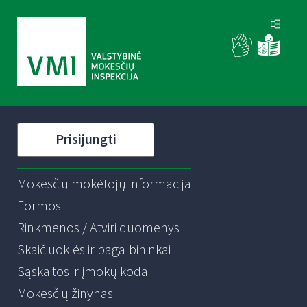
Prisijungti
Mokesčių mokėtojų informacija
Formos
Rinkmenos / Atviri duomenys
Skaičiuoklės ir pagalbininkai
Sąskaitos ir įmokų kodai
Mokesčių žinynas