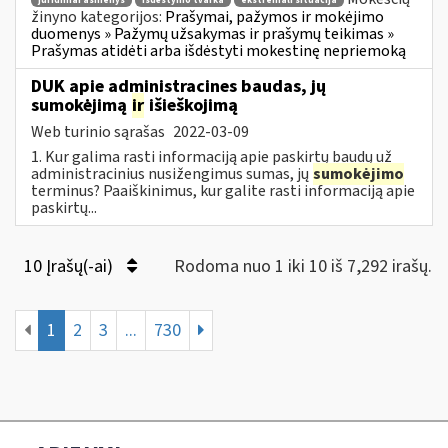
juridiniai asmenys
išdėstymo tvarka
ekstremali situacija
žinyno kategorijos:
Prašymai, pažymos ir mokėjimo
duomenys » Pažymų užsakymas ir prašymų teikimas »
Prašymas atidėti arba išdėstyti mokestinę nepriemoką
DUK apie administracines baudas, jų
sumokėjimą
ir
išieškojimą
Web turinio sąrašas
2022-03-09
1. Kur galima rasti informaciją apie paskirtų baudų už
administracinius nusižengimus sumas, jų
sumokėjimo
terminus? Paaiškinimus, kur galite rasti informaciją apie
paskirtų...
10 Įrašų(-ai)
Rodoma nuo 1 iki 10 iš 7,292 irašų.
1
2
3
...
730