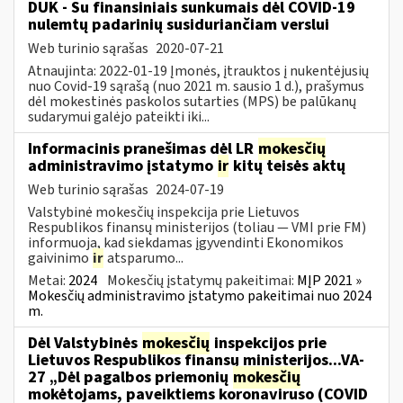
DUK - Su finansiniais sunkumais dėl COVID-19
nulemtų padarinių susiduriančiam verslui
Web turinio sąrašas
2020-07-21
Atnaujinta: 2022-01-19 Įmonės, įtrauktos į nukentėjusių
nuo Covid-19 sąrašą (nuo 2021 m. sausio 1 d.), prašymus
dėl mokestinės paskolos sutarties (MPS) be palūkanų
sudarymui galėjo pateikti iki...
Informacinis pranešimas dėl LR
mokesčių
administravimo įstatymo
ir
kitų teisės aktų
Web turinio sąrašas
2024-07-19
Valstybinė mokesčių inspekcija prie Lietuvos
Respublikos finansų ministerijos (toliau — VMI prie FM)
informuoja, kad siekdamas įgyvendinti Ekonomikos
gaivinimo
ir
atsparumo...
Metai:
2024
Mokesčių įstatymų pakeitimai:
MĮP 2021 »
Mokesčių administravimo įstatymo pakeitimai nuo 2024
m.
Dėl Valstybinės
mokesčių
inspekcijos prie
Lietuvos Respublikos finansų ministerijos...VA-
27 „Dėl pagalbos priemonių
mokesčių
mokėtojams, paveiktiems koronaviruso (COVID