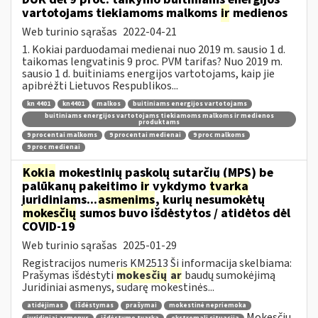
vartotojams tiekiamoms malkoms
ir
medienos
Web turinio sąrašas
2022-04-21
1. Kokiai parduodamai medienai nuo 2019 m. sausio 1 d.
taikomas lengvatinis 9 proc. PVM tarifas? Nuo 2019 m.
sausio 1 d. buitiniams energijos vartotojams, kaip jie
apibrėžti Lietuvos Respublikos...
kn 4401
kn4401
malkos
buitiniams energijos vartotojams
buitiniams energijos vartotojams tiekiamoms malkoms ir medienos
produktams
9 procentai malkoms
9 procentai medienai
9 proc malkoms
9 proc medienai
Kokia
mokestinių paskolų sutarčių (MPS) be
palūkanų pakeitimo
ir
vykdymo
tvarka
juridiniams...
asmenims
, kurių nesumokėtų
mokesčių
sumos buvo išdėstytos / atidėtos dėl
COVID-19
Web turinio sąrašas
2025-01-29
Registracijos numeris KM2513 Ši informacija skelbiama:
Prašymas išdėstyti
mokesčių
ar
baudų sumokėjimą
Juridiniai asmenys, sudarę mokestinės...
atidėjimas
išdėstymas
prašymai
mokestinė nepriemoka
Mokesčių