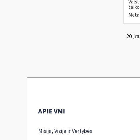
Valst
taiko
Metai
20 Įra
APIE VMI
Misija, Vizija ir Vertybės