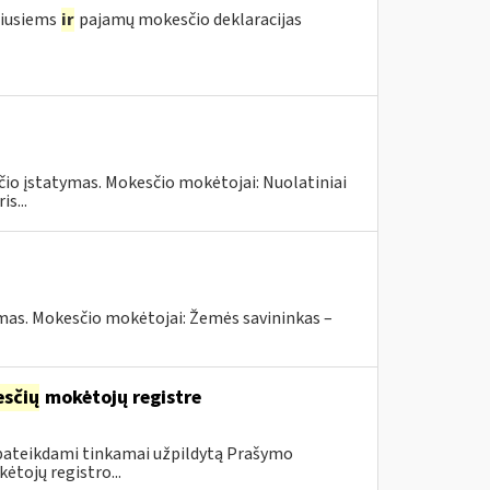
žiusiems
ir
pajamų mokesčio deklaracijas
čio įstatymas. Mokesčio mokėtojai: Nuolatiniai
s...
ymas. Mokesčio mokėtojai: Žemės savininkas –
sčių
mokėtojų registre
 pateikdami tinkamai užpildytą Prašymo
ėtojų registro...