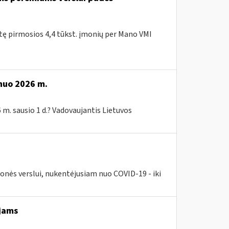
itę pirmosios 4,4 tūkst. įmonių per Mano VMI
 nuo 2026 m.
 m. sausio 1 d.? Vadovaujantis Lietuvos
nės verslui, nukentėjusiam nuo COVID-19 - iki
jams