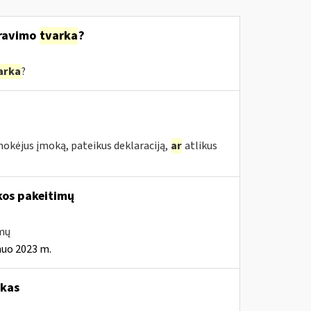
ravimo
tvarka
?
arka
?
mokėjus įmoką, pateikus deklaraciją,
ar
atlikus
kos pakeitimų
imų
nuo 2023 m.
okas