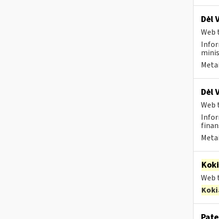
Dėl 
Web t
Infor
minis
Metai
Dėl 
Web t
Infor
finan
Metai
Kok
Web t
Koki
Pate