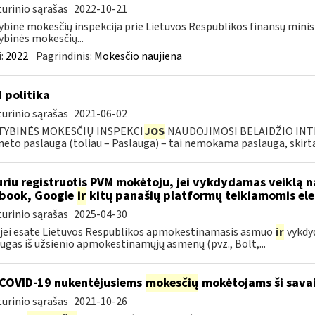
urinio sąrašas
2022-10-21
ybinė mokesčių inspekcija prie Lietuvos Respublikos finansų minis
ybinės mokesčių...
:
2022
Pagrindinis:
Mokesčio naujiena
I politika
urinio sąrašas
2021-06-02
TYBINĖS MOKESČIŲ INSPEKCI
JOS
NAUDOJIMOSI BELAIDŽIO INTE
neto paslauga (toliau – Paslauga) – tai nemokama paslauga, skirta.
riu registruotis PVM mokėtoju, jei vykdydamas veiklą na
book, Google
ir
kitų panašių platformų teikiamomis el
urinio sąrašas
2025-04-30
 jei esate Lietuvos Respublikos apmokestinamasis asmuo
ir
vykdyd
ugas iš užsienio apmokestinamųjų asmenų (pvz., Bolt,...
COVID-19 nukentėjusiems
mokesčių
mokėtojams ši savai
urinio sąrašas
2021-10-26