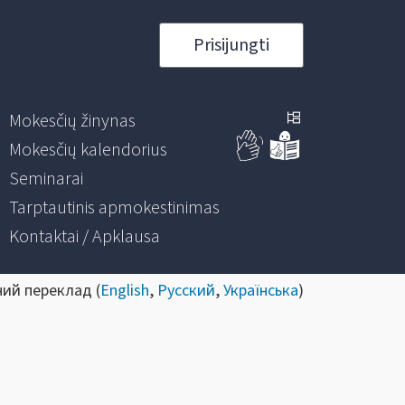
Prisijungti
Mokesčių žinynas
Mokesčių kalendorius
Seminarai
Tarptautinis apmokestinimas
Kontaktai / Apklausa
ний переклад (
English
,
Русский
,
Українська
)