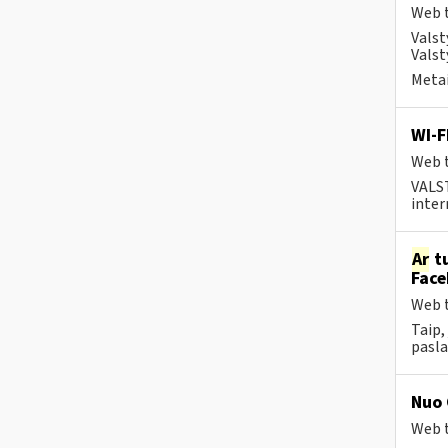
Web t
Valst
Valst
Metai
WI-F
Web t
VALS
inter
Ar
tu
Face
Web t
Taip,
pasla
Nuo 
Web t