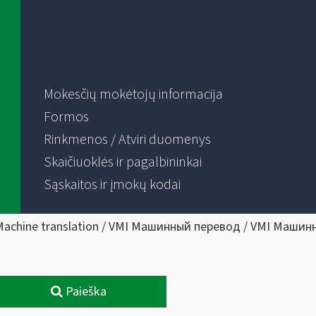
Mokesčių mokėtojų informacija
Formos
Rinkmenos / Atviri duomenys
Skaičiuoklės ir pagalbininkai
Sąskaitos ir įmokų kodai
Machine translation / VMI Машинный перевод / VMI Машин
Paieška