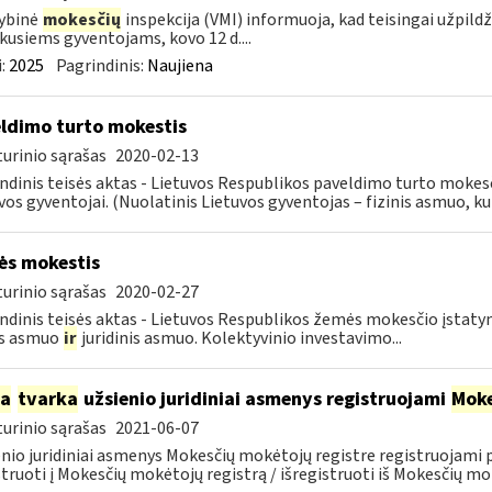
ybinė
mokesčių
inspekcija (VMI) informuoja, kad teisingai užpild
kusiems gyventojams, kovo 12 d....
:
2025
Pagrindinis:
Naujiena
ldimo turto mokestis
urinio sąrašas
2020-02-13
ndinis teisės aktas - Lietuvos Respublikos paveldimo turto mokes
vos gyventojai. (Nuolatinis Lietuvos gyventojas – fizinis asmuo, kuri
s mokestis
urinio sąrašas
2020-02-27
ndinis teisės aktas - Lietuvos Respublikos žemės mokesčio įstat
is asmuo
ir
juridinis asmuo. Kolektyvinio investavimo...
ia
tvarka
užsienio juridiniai asmenys registruojami
Moke
urinio sąrašas
2021-06-07
nio juridiniai asmenys Mokesčių mokėtojų registre registruojami
struoti į Mokesčių mokėtojų registrą / išregistruoti iš Mokesčių mok