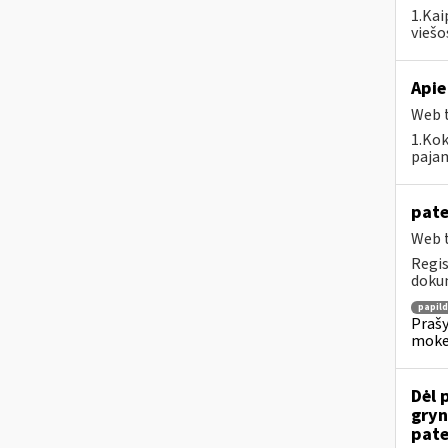
1.Kai
viešo
Apie
Web t
1.Kok
pajam
pate
Web t
Regis
dokum
papil
Prašy
moke
Dėl 
gryn
pate