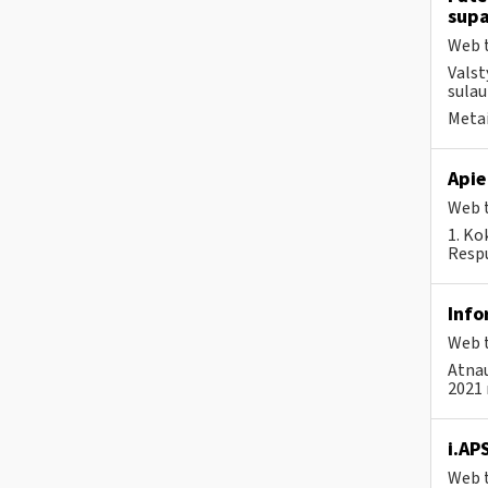
supa
Web t
Valst
sulau
Metai
Apie
Web t
1. Ko
Respu
Info
Web t
Atnau
2021 
i.AP
Web t