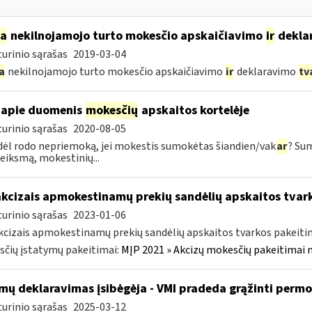
ia
nekilnojamojo turto mokesčio apskaičiavimo
ir
dekla
urinio sąrašas
2019-03-04
a
nekilnojamojo turto mokesčio apskaičiavimo
ir
deklaravimo
tv
apie duomenis
mokesčių
apskaitos kortelėje
urinio sąrašas
2020-08-05
dėl rodo nepriemoką, jei mokestis sumokėtas šiandien/vak
ar
? Su
veiksmą, mokestinių...
akcizais apmokestinamų prekių sandėlių apskaitos tvar
urinio sąrašas
2023-01-06
kcizais apmokestinamų prekių sandėlių apskaitos tvarkos pakeit
čių įstatymų pakeitimai:
MĮP 2021 » Akcizų mokesčių pakeitimai 
mų deklaravimas įsibėgėja - VMI pradeda grąžinti perm
urinio sąrašas
2025-03-12