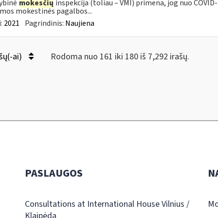
ybinė
mokesčių
inspekcija (toliau – VMI) primena, jog nuo COVI
mos mokestinės pagalbos...
:
2021
Pagrindinis:
Naujiena
šų(-ai)
Rodoma nuo 161 iki 180 iš 7,292 irašų.
PASLAUGOS
N
Consultations at International House Vilnius /
Mo
Klaipėda