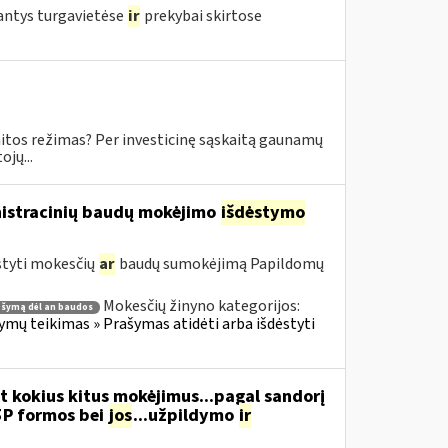
jantys turgavietėse
ir
prekybai skirtose
skaitos režimas? Per investicinę sąskaitą gaunamų
jų...
nistracinių baudų mokėjimo
išdėstymo
styti mokesčių
ar
baudų sumokėjimą Papildomų
Mokesčių žinyno kategorijos:
ašymą dėl an baudos
ų teikimas » Prašymas atidėti arba išdėstyti
t kokius kitus mokėjimus...pagal sandorį
5P formos bei
jos
...užpildymo
ir