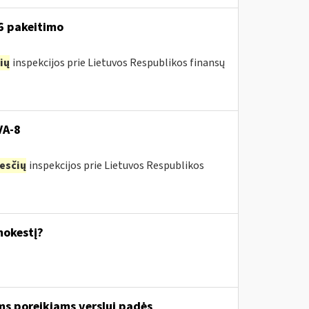
16 pakeitimo
ių
inspekcijos prie Lietuvos Respublikos finansų
VA-8
esčių
inspekcijos prie Lietuvos Respublikos
mokestį?
ms poreikiams verslui padės