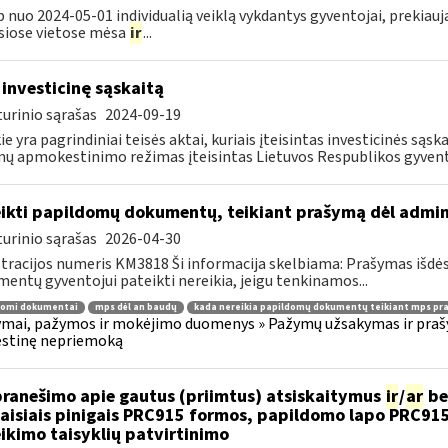
p nuo 2024-05-01 individualią veiklą vykdantys gyventojai, prekiau
siose vietose mėsa
ir
...
 investicinę sąskaitą
urinio sąrašas
2024-09-19
ie yra pagrindiniai teisės aktai, kuriais įteisintas investicinės są
ų apmokestinimo režimas įteisintas Lietuvos Respublikos gyvento
ikti papildomų dokumentų, teikiant prašymą dėl admi
urinio sąrašas
2026-04-30
tracijos numeris KM3818 Ši informacija skelbiama: Prašymas išdė
entų gyventojui pateikti nereikia, jeigu tenkinamos...
domi dokumentai
mps dėl an baudų
kada nereikia papildomų dokumentų teikiant mps pr
mai, pažymos ir mokėjimo duomenys » Pažymų užsakymas ir prašym
stinę nepriemoką
pranešimo apie gautus (priimtus) atsiskaitymus
ir
/
ar
be
aisiais pinigais PRC915 formos, papildomo lapo PRC91
ikimo taisyklių patvirtinimo