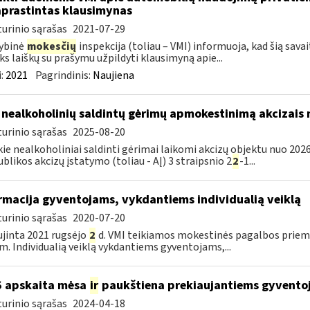
prastintas klausimynas
urinio sąrašas
2021-07-29
ybinė
mokesčių
inspekcija (toliau – VMI) informuoja, kad šią sava
ks laiškų su prašymu užpildyti klausimyną apie...
:
2021
Pagrindinis:
Naujiena
 nealkoholinių saldintų gėrimų apmokestinimą akcizais
urinio sąrašas
2025-08-20
kie nealkoholiniai saldinti gėrimai laikomi akcizų objektu nuo 2026
blikos akcizų įstatymo (toliau - AĮ) 3 straipsnio 2
2
-1...
rmacija gyventojams, vykdantiems individualią veiklą
urinio sąrašas
2020-07-20
jinta 2021 rugsėjo
2
d. VMI teikiamos mokestinės pagalbos priemo
m. Individualią veiklą vykdantiems gyventojams,...
S apskaita mėsa
ir
paukštiena prekiaujantiems gyvento
urinio sąrašas
2024-04-18