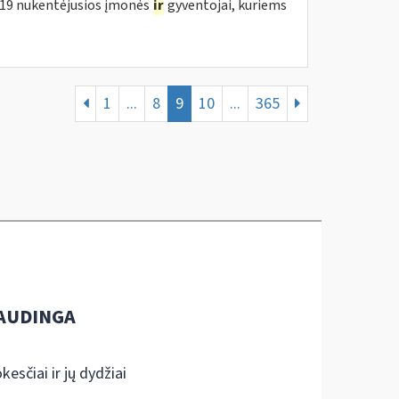
D-19 nukentėjusios įmonės
ir
gyventojai, kuriems
1
...
8
9
10
...
365
AUDINGA
kesčiai ir jų dydžiai