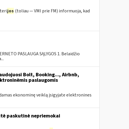
teri
jos
(toliau ― VMI prie FM) informuoja, kad
RNETO PASLAUGA SĄLYGOS 1. Belaidžio
..
udojuosi Bolt, Booking..., Airbnb,
ektroninėmis paslaugomis
amas ekonominę veiklą įsigyjate elektronines
tė paskutinė nepriemokai