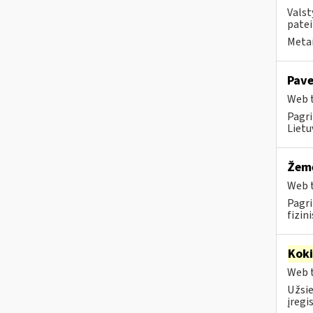
Valst
patei
Metai
Pave
Web t
Pagri
Lietu
Žemė
Web t
Pagri
fizin
Kok
Web t
Užsie
įregi