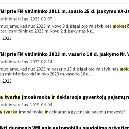
VMI prie FM viršininko 2011 m. sausio 25 d. įsakymo VA-
urinio sąrašas
2023-03-07
muojame, kad nuo 2023 m. kovo 3 d. įsigaliojo Valstybinės
mokesč
terijos viršininko 2023 m. kovo 2 d. įsakymas Nr....
:
2023
VMI prie FM viršininko 2023 m. vasario 10 d. įsakymo Nr. 
urinio sąrašas
2023-02-14
muojame, kad nuo 2023 m. vasario 13 d. įsigaliojo Valstybinės
mok
sų ministerijos viršininko 2023 m. vasario 10 d....
:
2023
ia
tvarka
įmonė moka
ir
deklaruoja gyventojų pajamų 
urinio sąrašas
2019-03-04
a
tvarka
įmonė moka
ir
deklaruoja gyventojų pajamų mokestį?
ikti duomenis VMI apie automobilių naudojimą privatie