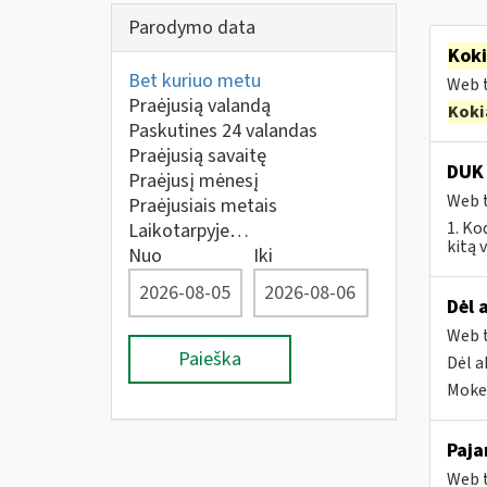
Parodymo data
Kok
Bet kuriuo metu
Web t
Praėjusią valandą
Koki
Paskutines 24 valandas
Praėjusią savaitę
DUK 
Praėjusį mėnesį
Web t
Praėjusiais metais
1. Ko
Laikotarpyje…
kitą 
Nuo
Iki
Dėl 
Web t
Paieška
Dėl a
Mokes
Paja
Web t