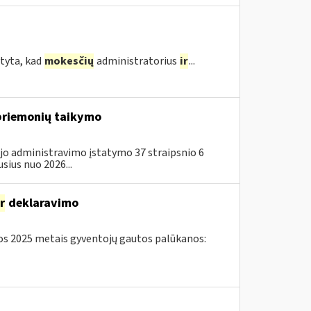
tyta, kad
mokesčių
administratorius
ir
...
 priemonių taikymo
jo administravimo įstatymo 37 straipsnio 6
sius nuo 2026...
ir
deklaravimo
s 2025 metais gyventojų gautos palūkanos: