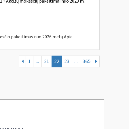
1 » Akcizų mokesčių pakeitimai nuo 2023 m.
esčio pakeitimus nuo 2026 metų Apie
1
...
21
22
23
...
365