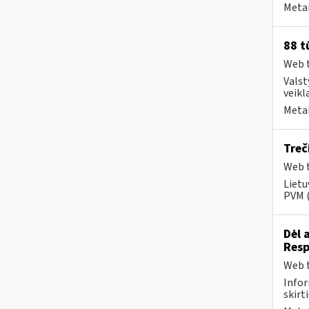
Metai
88 t
Web t
Valst
veikl
Metai
Treč
Web t
Lietu
PVM 
Dėl 
Resp
Web t
Infor
skirt