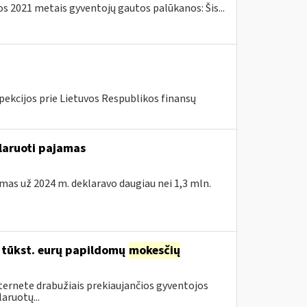
 2021 metais gyventojų gautos palūkanos: Šis...
pekcijos prie Lietuvos Respublikos finansų
klaruoti pajamas
amas už 2024 m. deklaravo daugiau nei 1,3 mln.
96 tūkst. eurų papildomų
mokesčių
nternete drabužiais prekiaujančios gyventojos
aruotų...