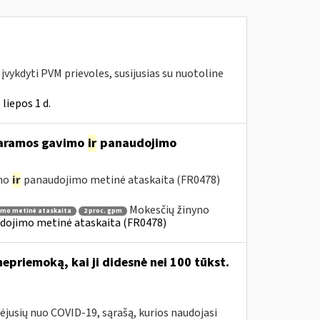
vykdyti PVM prievoles, susijusias su nuotoline
liepos 1 d.
 paramos gavimo
ir
panaudojimo
imo
ir
panaudojimo metinė ataskaita (FR0478)
Mokesčių žinyno
imo metinė ataskaita
2 proc. gpm
dojimo metinė ataskaita (FR0478)
priemoką, kai ji didesnė nei 100 tūkst.
ėjusių nuo COVID-19, sąrašą, kurios naudojasi