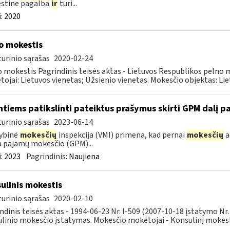
stine pagalba
ir
turi...
:
2020
o mokestis
urinio sąrašas
2020-02-24
 mokestis Pagrindinis teisės aktas - Lietuvos Respublikos pelno 
ojai: Lietuvos vienetas; Užsienio vienetas. Mokesčio objektas: Liet
ntiems patikslinti pateiktus prašymus skirti GPM dalį pa
urinio sąrašas
2023-06-14
ybinė
mokesčių
inspekcija (VMI) primena, kad pernai
mokesčių
a
a pajamų mokesčio (GPM)...
:
2023
Pagrindinis:
Naujiena
ulinis mokestis
urinio sąrašas
2020-02-10
ndinis teisės aktas - 1994-06-23 Nr. I-509 (2007-10-18 įstatymo Nr
linio mokesčio įstatymas. Mokesčio mokėtojai - Konsulinį mokestį 