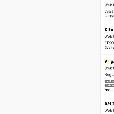
Web t
Valst
tarn
Kita
Web t
CESOP
(ES) 
Ar
g
Web t
Regis
mokes
kainod
mokes
Dėl 
Web t