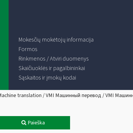
Mokesčių mokėtojų informacija
Formos
Rinkmenos / Atviri duomenys
Skaičiuoklės ir pagalbininkai
Sąskaitos ir įmokų kodai
Machine translation / VMI Машинный перевод / VMI Машин
Paieška