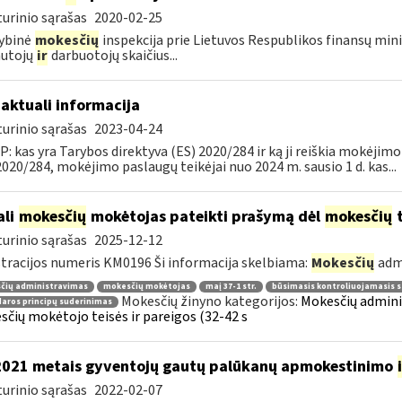
urinio sąrašas
2020-02-25
ybinė
mokesčių
inspekcija prie Lietuvos Respublikos finansų mini
autojų
ir
darbuotojų skaičius...
 aktuali informacija
urinio sąrašas
2023-04-24
: kas yra Tarybos direktyva (ES) 2020/284 ir ką ji reiškia mokėji
2020/284, mokėjimo paslaugų teikėjai nuo 2024 m. sausio 1 d. kas...
ali
mokesčių
mokėtojas pateikti prašymą dėl
mokesčių
t
urinio sąrašas
2025-12-12
tracijos numeris KM0196 Ši informacija skelbiama:
Mokesčių
adm
čių administravimas
mokesčių mokėtojas
maį 37-1 str.
būsimasis kontroliuojamasis s
Mokesčių žinyno kategorijos:
Mokesčių adminis
aros principų suderinimas
čių mokėtojo teisės ir pareigos (32-42 s
2021 metais gyventojų gautų palūkanų apmokestinimo
urinio sąrašas
2022-02-07