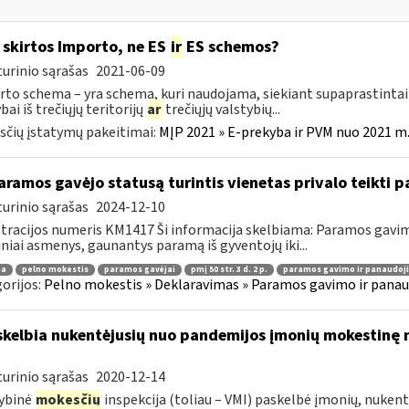
skirtos Importo, ne ES
ir
ES schemos?
urinio sąrašas
2021-06-09
to schema – yra schema, kuri naudojama, siekiant supaprastintai į
bai iš trečiųjų teritorijų
ar
trečiųjų valstybių...
čių įstatymų pakeitimai:
MĮP 2021 » E-prekyba ir PVM nuo 2021 m. 
ramos gavėjo statusą turintis vienetas privalo teikti
urinio sąrašas
2024-12-10
tracijos numeris KM1417 Ši informacija skelbiama: Paramos gav
iniai asmenys, gaunantys paramą iš gyventojų iki...
ma
pelno mokestis
paramos gavėjai
pmį 50 str. 3 d. 2 p.
paramos gavimo ir panaudoj
orijos:
Pelno mokestis » Deklaravimas » Paramos gavimo ir panau
skelbia nukentėjusių nuo pandemijos įmonių mokestinę ne
urinio sąrašas
2020-12-14
ybinė
mokesčių
inspekcija (toliau – VMI) paskelbė įmonių, nukent