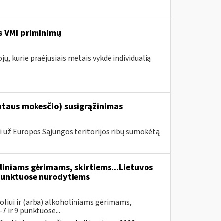
s VMI priminimų
jų, kurie praėjusiais metais vykdė individualią
taus mokesčio) susigrąžinimas
i už Europos Sąjungos teritorijos ribų sumokėtą
liniams gėrimams, skirtiems...Lietuvos
unktuose nurodytiems
oliui ir (arba) alkoholiniams gėrimams,
7 ir 9 punktuose...