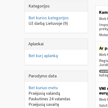
Kategorijos
Kam 
Bet kurios kategorijos
Web t
Už darbą Lietuvoje
(9)
Impor
preky
Mokes
Aplankai
Ar
pa
Web t
Bet kurį aplanką
Regis
Jurid
para
kateg
Parodymo data
Bet kuriuo metu
VMI 
eurų
Praėjusią valandą
Paskutines 24 valandas
Web t
Praėjusią savaitę
Valst