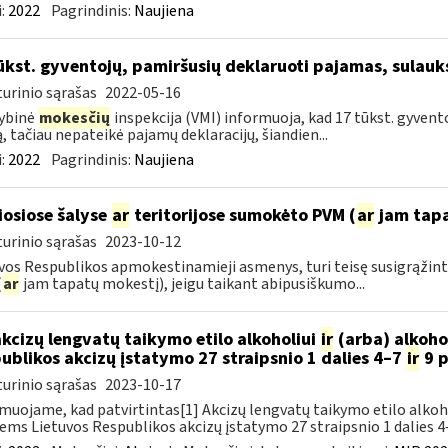
:
2022
Pagrindinis:
Naujiena
ūkst. gyventojų, pamiršusių deklaruoti pajamas, sulauk
urinio sąrašas
2022-05-16
ybinė
mokesčių
inspekcija (VMI) informuoja, kad 17 tūkst. gyvento
ą, tačiau nepateikė pajamų deklaracijų, šiandien...
:
2022
Pagrindinis:
Naujiena
iosiose šalyse
ar
teritorijose sumokėto PVM (
ar
jam tapa
urinio sąrašas
2023-10-12
vos Respublikos apmokestinamieji asmenys, turi teisę susigrąžint
(
ar
jam tapatų mokestį), jeigu taikant abipusiškumo...
akcizų lengvatų taikymo etilo alkoholiui
ir
(arba) alkoho
ublikos akcizų įstatymo 27 straipsnio 1 dalies 4–7
ir
9 p
urinio sąrašas
2023-10-17
muojame, kad patvirtintas[1] Akcizų lengvatų taikymo etilo alkoh
iems Lietuvos Respublikos akcizų įstatymo 27 straipsnio 1 dalies 4–