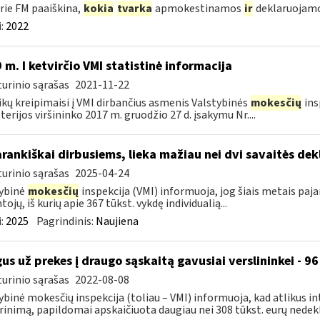
rie FM paaiškina,
kokia
tvarka
apmokestinamos
ir
deklaruojamos
:
2022
 m. I ketvirčio VMI statistinė informacija
urinio sąrašas
2021-11-22
ikų kreipimaisi į VMI dirbančius asmenis Valstybinės
mokesčių
ins
terijos viršininko 2017 m. gruodžio 27 d. įsakymu Nr....
rankiškai dirbusiems, lieka mažiau nei dvi savaitės de
urinio sąrašas
2025-04-24
ybinė
mokesčių
inspekcija (VMI) informuoja, jog šiais metais paj
ojų, iš kurių apie 367 tūkst. vykdę individualią...
:
2025
Pagrindinis:
Naujiena
gus už prekes į draugo sąskaitą gavusiai verslininkei - 
urinio sąrašas
2022-08-08
ybinė mokesčių inspekcija (toliau – VMI) informuoja, kad atlikus i
rinimą, papildomai apskaičiuota daugiau nei 308 tūkst. eurų nedekl