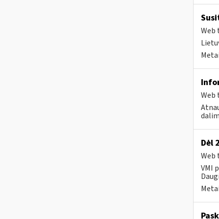
Susi
Web t
Lietu
Metai
Info
Web t
Atnau
dalim
Dėl 
Web t
VMI p
Daugi
Metai
Pask