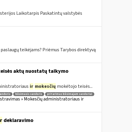
sterijos Laikotarpis Paskatintų valstybės
mo paslaugų teikėjams? Priėmus Tarybos direktyvą
eisės aktų nuostatų taikymo
inistratoriaus
ir
mokesčių
mokėtojo teisės...
andoris
būsimasis sandoris
pritarimas būsimajam sandoriui
travimas » Mokesčių administratoriaus ir
ir
deklaravimo