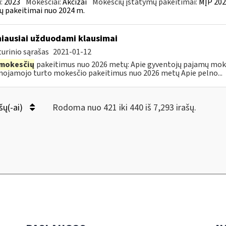
:
2023
Mokesčiai:
Akcizai
Mokesčių įstatymų pakeitimai:
MĮP 202
ų pakeitimai nuo 2024 m.
iausiai užduodami klausimai
urinio sąrašas
2021-01-12
mokesčių
pakeitimus nuo 2026 metų: Apie gyventojų pajamų mok
nojamojo turto mokesčio pakeitimus nuo 2026 metų Apie pelno...
šų(-ai)
Rodoma nuo 421 iki 440 iš 7,293 irašų.