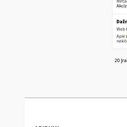
Metai
Akciz
Dažn
Web t
Apie
nekil
20 Įra