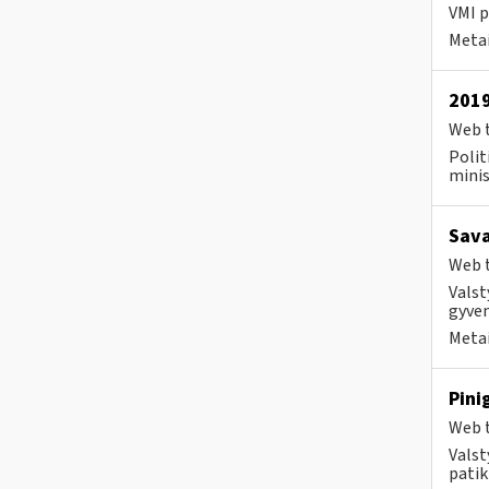
VMI p
Metai
2019
Web t
Polit
minis
Sava
Web t
Valst
gyvent
Metai
Pini
Web t
Valst
patik