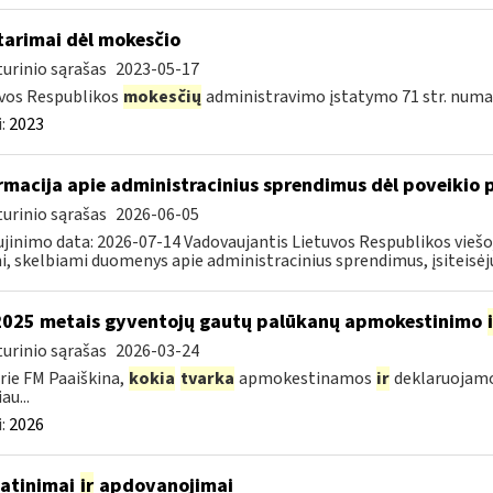
tarimai dėl mokesčio
urinio sąrašas
2023-05-17
vos Respublikos
mokesčių
administravimo įstatymo 71 str. numa
:
2023
rmacija apie administracinius sprendimus dėl poveikio
urinio sąrašas
2026-06-05
jinimo data: 2026-07-14 Vadovaujantis Lietuvos Respublikos viešo
i, skelbiami duomenys apie administracinius sprendimus, įsiteisėju
2025 metais gyventojų gautų palūkanų apmokestinimo
urinio sąrašas
2026-03-24
rie FM Paaiškina,
kokia
tvarka
apmokestinamos
ir
deklaruojamo
au...
:
2026
atinimai
ir
apdovanojimai