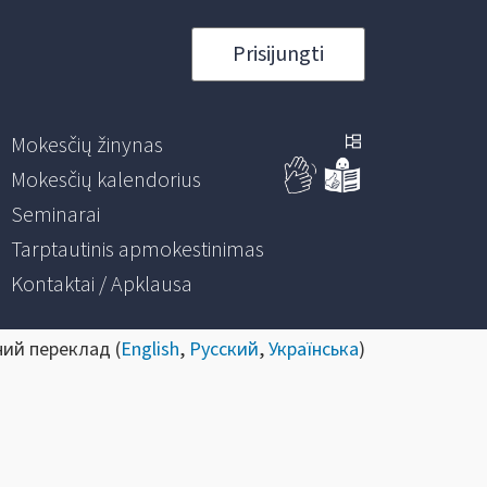
Prisijungti
Mokesčių žinynas
Mokesčių kalendorius
Seminarai
Tarptautinis apmokestinimas
Kontaktai / Apklausa
ний переклад (
English
,
Русский
,
Українська
)