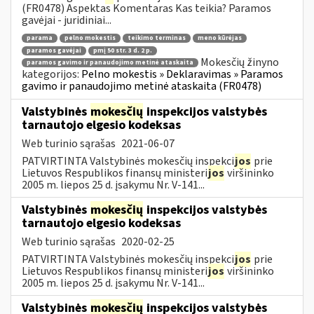
(FR0478) Aspektas Komentaras Kas teikia? Paramos
gavėjai - juridiniai...
parama
pelno mokestis
teikimo terminas
meno kūrėjas
paramos gavėjai
pmį 50 str. 3 d. 2 p.
Mokesčių žinyno
paramos gavimo ir panaudojimo metinė ataskaita
kategorijos:
Pelno mokestis » Deklaravimas » Paramos
gavimo ir panaudojimo metinė ataskaita (FR0478)
Valstybinės
mokesčių
inspekcijos valstybės
tarnautojo elgesio kodeksas
Web turinio sąrašas
2021-06-07
PATVIRTINTA Valstybinės mokesčių inspekci
jos
prie
Lietuvos Respublikos finansų ministeri
jos
viršininko
2005 m. liepos 25 d. įsakymu Nr. V-141...
Valstybinės
mokesčių
inspekcijos valstybės
tarnautojo elgesio kodeksas
Web turinio sąrašas
2020-02-25
PATVIRTINTA Valstybinės mokesčių inspekci
jos
prie
Lietuvos Respublikos finansų ministeri
jos
viršininko
2005 m. liepos 25 d. įsakymu Nr. V-141...
Valstybinės
mokesčių
inspekcijos valstybės