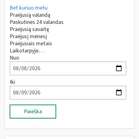
Bet kuriuo metu
Praėjusią valandą
Paskutines 24 valandas
Praėjusią savaitę
Praėjusį mėnesį
Praėjusiais metais
Laikotarpyje…
Nuo
Iki
Paieška