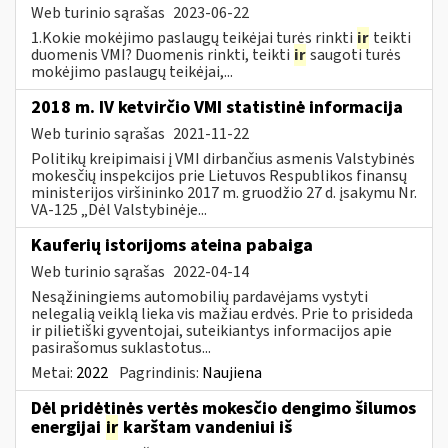
Web turinio sąrašas
2023-06-22
1.Kokie mokėjimo paslaugų teikėjai turės rinkti
ir
teikti
duomenis VMI? Duomenis rinkti, teikti
ir
saugoti turės
mokėjimo paslaugų teikėjai,...
2018 m. IV ketvirčio VMI statistinė informacija
Web turinio sąrašas
2021-11-22
Politikų kreipimaisi į VMI dirbančius asmenis Valstybinės
mokesčių inspekcijos prie Lietuvos Respublikos finansų
ministerijos viršininko 2017 m. gruodžio 27 d. įsakymu Nr.
VA-125 „Dėl Valstybinėje...
Kauferių istorijoms ateina pabaiga
Web turinio sąrašas
2022-04-14
Nesąžiningiems automobilių pardavėjams vystyti
nelegalią veiklą lieka vis mažiau erdvės. Prie to prisideda
ir pilietiški gyventojai, suteikiantys informacijos apie
pasirašomus suklastotus...
Metai:
2022
Pagrindinis:
Naujiena
Dėl pridėtinės vertės mokesčio dengimo šilumos
energijai
ir
karštam vandeniui iš