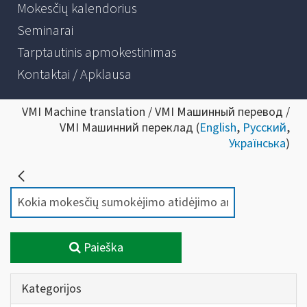
Mokesčių kalendorius
Seminarai
Tarptautinis apmokestinimas
Kontaktai / Apklausa
VMI Machine translation / VMI Машинный перевод /
VMI Машинний переклад (
English
,
Русский
,
Українська
)
Paieška
Kategorijos