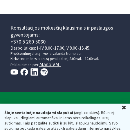
Konsultacijos mokesčių klausimais ir paslaugos
gyventojams:
+370 5 260 5060
Darbo laikas: I-IV 8.00-17.00, V 8.00-15.45.
Prieššventinę dieną - viena valanda trumpiau.
Kiekvieno mėnesio antrą penktadienį 8.00 val. - 12.00 val.
Mano VMI
Paklausimas per
Valstybinė mokesčių inspekcija prie Lietuvos
U
Respublikos finansų ministerijos
Šioje svetainėje naudojami slapukai
(angl. cookies). Būtinieji
slapukai įdiegiami automatiškai ir jiems nėra reikalingas Jūsų
Biudžetinė įstaiga. Juridinio asmens kodas — 188659752,
sutikimas. Taip pat galite sutikti ir su kitų slapukų naudojimu. Savo
adresas: Vasario 16-osios g. 14, 01107 Vilnius, Lietuva, el.paštas:
sutikimą bet kada galėsite atšaukti pakeisdami interneto naršyklės