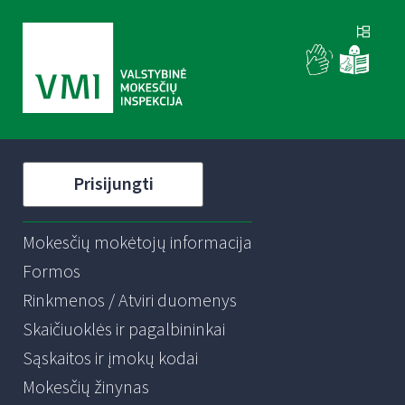
Prisijungti
Mokesčių mokėtojų informacija
Formos
Rinkmenos / Atviri duomenys
Skaičiuoklės ir pagalbininkai
Sąskaitos ir įmokų kodai
Mokesčių žinynas