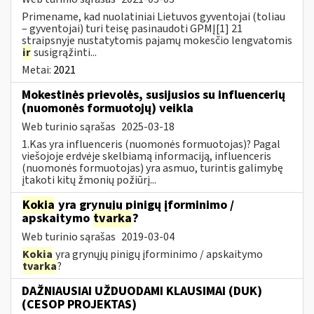
Primename, kad nuolatiniai Lietuvos gyventojai (toliau
– gyventojai) turi teisę pasinaudoti GPMĮ[1] 21
straipsnyje nustatytomis pajamų mokesčio lengvatomis
ir
susigrąžinti...
Metai:
2021
Mokestinės prievolės, susijusios su influencerių
(nuomonės formuotojų) veikla
Web turinio sąrašas
2025-03-18
1.Kas yra influenceris (nuomonės formuotojas)? Pagal
viešojoje erdvėje skelbiamą informaciją, influenceris
(nuomonės formuotojas) yra asmuo, turintis galimybę
įtakoti kitų žmonių požiūrį...
Kokia
yra grynųjų pinigų įforminimo /
apskaitymo
tvarka
?
Web turinio sąrašas
2019-03-04
Kokia
yra grynųjų pinigų įforminimo / apskaitymo
tvarka
?
DAŽNIAUSIAI UŽDUODAMI KLAUSIMAI (DUK)
(CESOP PROJEKTAS)