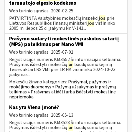
tarnautojo elgesio kodeksas
Web turinio sąrašas
2020-02-25
PATVIRTINTA Valstybinės mokesčių inspekci
jos
prie
Lietuvos Respublikos finansų ministeri
jos
viršininko
2005 m. liepos 25 d. įsakymu Nr. V-141...
Prašymo sudaryti mokestinės paskolos sutartį
(MPS) pateikimas per Mano VMI
Web turinio sąrašas
2025-07-01
Registracijos numeris KM3552 Ši informacija skelbiama:
Prašymas išdėstyti mokesčių
ar
baudų sumokėjimą
Teises aktai LRS VMI prie LR FM viršininko 2024-10-23
įsakymas...
Mokesčių žinyno kategorijos:
Prašymai, pažymos ir
mokėjimo duomenys » Pažymų užsakymas ir prašymų
teikimas » Prašymas atidėti arba išdėstyti mokestinę
nepriemoką
Kas yra Viena Įmonė?
Web turinio sąrašas
2025-05-13
Registracijos numeris KM3528 Ši informacija skelbiama:
Prašymas išdėstyti mokesčių
ar
baudų sumokėjimą