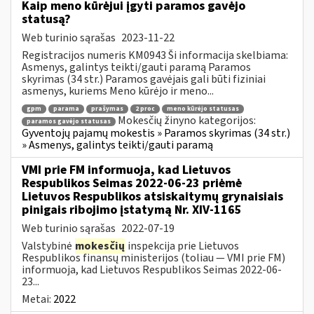
Kaip meno kūrėjui įgyti paramos gavėjo
statusą?
Web turinio sąrašas
2023-11-22
Registracijos numeris KM0943 Ši informacija skelbiama:
Asmenys, galintys teikti/gauti paramą Paramos
skyrimas (34 str.) Paramos gavėjais gali būti fiziniai
asmenys, kuriems Meno kūrėjo ir meno...
gpm
parama
prašymas
2 proc
meno kūrėjo statusas
Mokesčių žinyno kategorijos:
paramos gavėjo statusas
Gyventojų pajamų mokestis » Paramos skyrimas (34 str.)
» Asmenys, galintys teikti/gauti paramą
VMI prie FM informuoja, kad Lietuvos
Respublikos Seimas 2022-06-23 priėmė
Lietuvos Respublikos atsiskaitymų grynaisiais
pinigais ribojimo įstatymą Nr. XIV-1165
Web turinio sąrašas
2022-07-19
Valstybinė
mokesčių
inspekcija prie Lietuvos
Respublikos finansų ministerijos (toliau — VMI prie FM)
informuoja, kad Lietuvos Respublikos Seimas 2022-06-
23...
Metai:
2022