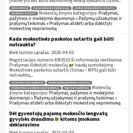
Įmonė yra bet kuris ekonominę veiklą vykdantis fizinis...
viena įmonė
vienos įmonės deklaracija
mokestinė paskolos sutartis
Mokesčių žinyno kategorijos:
Prašymai,
paskolos sutartis
pažymos ir mokėjimo duomenys » Pažymų užsakymas ir
prašymų teikimas » Prašymas atidėti arba išdėstyti
mokestinę nepriemoką
Kada mokestinės paskolos sutartis gali būti
nutraukta?
Web turinio sąrašas
2026-04-02
Registracijos numeris KM3515 Ši informacija skelbiama:
Prašymas išdėstyti mokesčių
ar
baudų sumokėjimą
Mokestinės paskolos sutartis (toliau – MPS) gali būti
nutraukta,...
sutarties nutraukimas
mokestinės paskolos sutartis
Mokesčių
mokestinės paskolos nutraukimas
mps nutraukimas
žinyno kategorijos:
Prašymai, pažymos ir mokėjimo
duomenys » Pažymų užsakymas ir prašymų teikimas »
Prašymas atidėti arba išdėstyti mokestinę nepriemoką
Dėl gyventojų pajamų mokesčio lengvatų
gyvybės draudimo
ir
kitoms įmokoms
deklaravimo
Web turinio sąrašas
2021-03-03