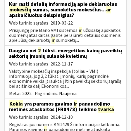
Kur rasti detalią informaciją apie deklaruotas
mokesčių
sumas, sumokėtus mokesčius...
ar
apskaičiuotus delspinigius?
Web turinio sąrašas
2019-03-22
Prisijungę prie Mano VMI sistemos
ir
užsisakę apskaitos
duomenų ataskaitas galite peržiūrėti detalius duomenis
apie Jūsų deklaruotų
ir
sumokėtų...
Daugiau nei
2
tūkst. energetikos kainų paveiktų
sektorių įmonių sulaukė kvietimų
Web turinio sąrašas
2022-11-17
Valstybinė mokesčių inspekcija (toliau – VMI)
informuoja, jog 2,2 tūkst. įmonių, kurių pagrindinė
ekonominė veikla įtraukta į Itin paveiktų sektorių sąrašą
bei atitinka dalį Ekonomikos...
Metai:
2022
Pagrindinis:
Naujiena
Kokia
yra paramos gavimo
ir
panaudojimo
metinės ataskaitos (FR0478) teikimo
tvarka
Web turinio sąrašas
2024-12-10
Registracijos numeris KM1429 Ši informacija skelbiama:
Paramos gavimo
ir
panaudojimo metinė ataskaita