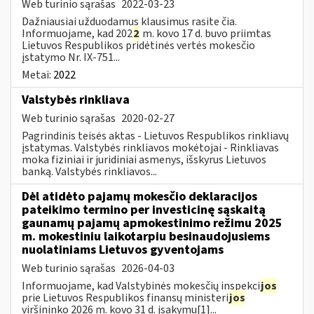
Web turinio sąrašas
2022-03-23
Dažniausiai užduodamus klausimus rasite čia.
Informuojame, kad 202
2
m. kovo 17 d. buvo priimtas
Lietuvos Respublikos pridėtinės vertės mokesčio
įstatymo Nr. IX-751...
Metai:
2022
Valstybės rinkliava
Web turinio sąrašas
2020-02-27
Pagrindinis teisės aktas - Lietuvos Respublikos rinkliavų
įstatymas. Valstybės rinkliavos mokėtojai - Rinkliavas
moka fiziniai ir juridiniai asmenys, išskyrus Lietuvos
banką. Valstybės rinkliavos...
Dėl atidėto pajamų mokesčio deklaracijos
pateikimo termino per investicinę sąskaitą
gaunamų pajamų apmokestinimo režimu 2025
m. mokestiniu laikotarpiu besinaudojusiems
nuolatiniams Lietuvos gyventojams
Web turinio sąrašas
2026-04-03
Informuojame, kad Valstybinės mokesčių inspekci
jos
prie Lietuvos Respublikos finansų ministeri
jos
viršininko 2026 m. kovo 31 d. įsakymu[1]...