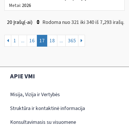
Metai:
2026
20 Įrašų(-ai)
Rodoma nuo 321 iki 340 iš 7,293 irašų.
1
...
16
17
18
...
365
APIE VMI
Misija, Vizija ir Vertybės
Struktūra ir kontaktinė informacija
Konsultavimasis su visuomene