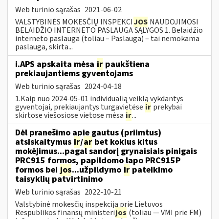
Web turinio sąrašas
2021-06-02
VALSTYBINĖS MOKESČIŲ INSPEKCI
JOS
NAUDOJIMOSI
BELAIDŽIO INTERNETO PASLAUGA SĄLYGOS 1. Belaidžio
interneto paslauga (toliau – Paslauga) – tai nemokama
paslauga, skirta...
i.APS apskaita mėsa
ir
paukštiena
prekiaujantiems gyventojams
Web turinio sąrašas
2024-04-18
1.Kaip nuo 2024-05-01 individualią veiklą vykdantys
gyventojai, prekiaujantys turgavietėse
ir
prekybai
skirtose viešosiose vietose mėsa
ir
...
Dėl pranešimo apie gautus (priimtus)
atsiskaitymus
ir
/
ar
bet kokius kitus
mokėjimus...pagal sandorį grynaisiais pinigais
PRC915 formos, papildomo lapo PRC915P
formos bei
jos
...užpildymo
ir
pateikimo
taisyklių patvirtinimo
Web turinio sąrašas
2022-10-21
Valstybinė mokesčių inspekcija prie Lietuvos
Respublikos finansų ministeri
jos
(toliau ― VMI prie FM)