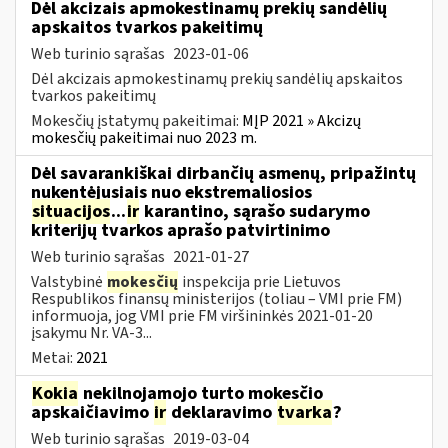
Dėl akcizais apmokestinamų prekių sandėlių
apskaitos tvarkos pakeitimų
Web turinio sąrašas
2023-01-06
Dėl akcizais apmokestinamų prekių sandėlių apskaitos
tvarkos pakeitimų
Mokesčių įstatymų pakeitimai:
MĮP 2021 » Akcizų
mokesčių pakeitimai nuo 2023 m.
Dėl savarankiškai dirbančių asmenų, pripažintų
nukentėjusiais nuo ekstremaliosios
situacijos
...
ir
karantino, sąrašo sudarymo
kriterijų tvarkos aprašo patvirtinimo
Web turinio sąrašas
2021-01-27
Valstybinė
mokesčių
inspekcija prie Lietuvos
Respublikos finansų ministerijos (toliau – VMI prie FM)
informuoja, jog VMI prie FM viršininkės 2021-01-20
įsakymu Nr. VA-3...
Metai:
2021
Kokia
nekilnojamojo turto mokesčio
apskaičiavimo
ir
deklaravimo
tvarka
?
Web turinio sąrašas
2019-03-04