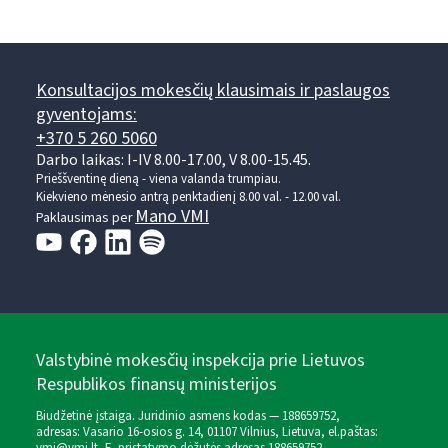
Konsultacijos mokesčių klausimais ir paslaugos
gyventojams:
+370 5 260 5060
Darbo laikas: I-IV 8.00-17.00, V 8.00-15.45.
Prieššventinę dieną - viena valanda trumpiau.
Kiekvieno mėnesio antrą penktadienį 8.00 val. - 12.00 val.
Mano VMI
Paklausimas per
Valstybinė mokesčių inspekcija prie Lietuvos
Respublikos finansų ministerijos
Biudžetinė įstaiga. Juridinio asmens kodas — 188659752,
adresas: Vasario 16-osios g. 14, 01107 Vilnius, Lietuva, el.paštas: