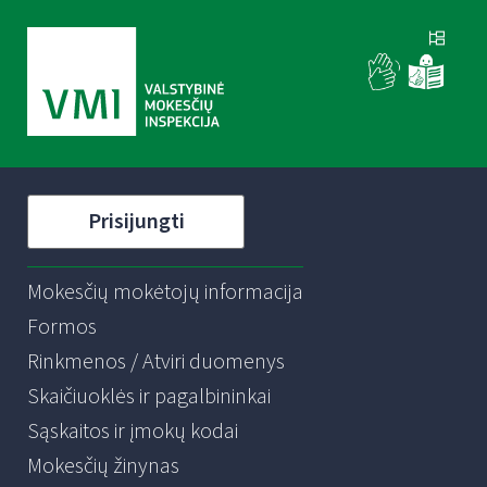
Prisijungti
Mokesčių mokėtojų informacija
Formos
Rinkmenos / Atviri duomenys
Skaičiuoklės ir pagalbininkai
Sąskaitos ir įmokų kodai
Mokesčių žinynas