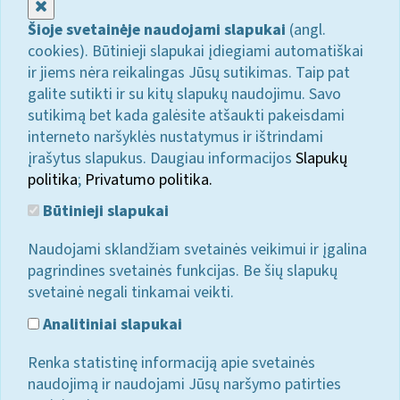
Uždaryti
Šioje svetainėje naudojami slapukai
(angl.
cookies). Būtinieji slapukai įdiegiami automatiškai
ir jiems nėra reikalingas Jūsų sutikimas. Taip pat
galite sutikti ir su kitų slapukų naudojimu. Savo
sutikimą bet kada galėsite atšaukti pakeisdami
interneto naršyklės nustatymus ir ištrindami
įrašytus slapukus. Daugiau informacijos
Slapukų
politika
;
Privatumo politika.
Būtinieji slapukai
Naudojami sklandžiam svetainės veikimui ir įgalina
pagrindines svetainės funkcijas. Be šių slapukų
svetainė negali tinkamai veikti.
Analitiniai slapukai
Renka statistinę informaciją apie svetainės
naudojimą ir naudojami Jūsų naršymo patirties