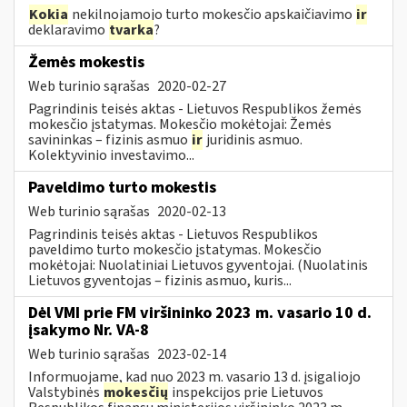
Kokia
nekilnojamojo turto mokesčio apskaičiavimo
ir
deklaravimo
tvarka
?
Žemės mokestis
Web turinio sąrašas
2020-02-27
Pagrindinis teisės aktas - Lietuvos Respublikos žemės
mokesčio įstatymas. Mokesčio mokėtojai: Žemės
savininkas – fizinis asmuo
ir
juridinis asmuo.
Kolektyvinio investavimo...
Paveldimo turto mokestis
Web turinio sąrašas
2020-02-13
Pagrindinis teisės aktas - Lietuvos Respublikos
paveldimo turto mokesčio įstatymas. Mokesčio
mokėtojai: Nuolatiniai Lietuvos gyventojai. (Nuolatinis
Lietuvos gyventojas – fizinis asmuo, kuris...
Dėl VMI prie FM viršininko 2023 m. vasario 10 d.
įsakymo Nr. VA-8
Web turinio sąrašas
2023-02-14
Informuojame, kad nuo 2023 m. vasario 13 d. įsigaliojo
Valstybinės
mokesčių
inspekcijos prie Lietuvos