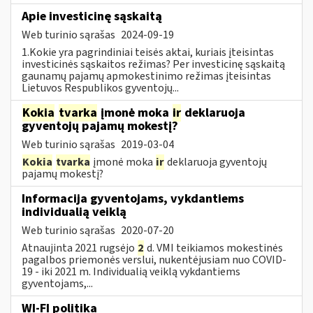
Apie investicinę sąskaitą
Web turinio sąrašas
2024-09-19
1.Kokie yra pagrindiniai teisės aktai, kuriais įteisintas
investicinės sąskaitos režimas? Per investicinę sąskaitą
gaunamų pajamų apmokestinimo režimas įteisintas
Lietuvos Respublikos gyventojų...
Kokia
tvarka
įmonė moka
ir
deklaruoja
gyventojų pajamų mokestį?
Web turinio sąrašas
2019-03-04
Kokia
tvarka
įmonė moka
ir
deklaruoja gyventojų
pajamų mokestį?
Informacija gyventojams, vykdantiems
individualią veiklą
Web turinio sąrašas
2020-07-20
Atnaujinta 2021 rugsėjo
2
d. VMI teikiamos mokestinės
pagalbos priemonės verslui, nukentėjusiam nuo COVID-
19 - iki 2021 m. Individualią veiklą vykdantiems
gyventojams,...
WI-FI politika