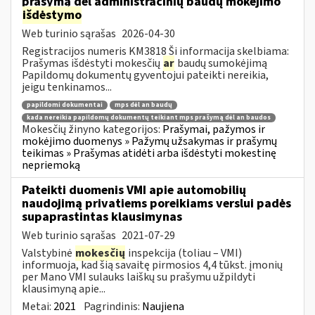
prašymą dėl administracinių baudų mokėjimo
išdėstymo
Web turinio sąrašas
2026-04-30
Registracijos numeris KM3818 Ši informacija skelbiama:
Prašymas išdėstyti mokesčių
ar
baudų sumokėjimą
Papildomų dokumentų gyventojui pateikti nereikia,
jeigu tenkinamos...
papildomi dokumentai
mps dėl an baudų
kada nereikia papildomų dokumentų teikiant mps prašymą dėl an baudos
Mokesčių žinyno kategorijos:
Prašymai, pažymos ir
mokėjimo duomenys » Pažymų užsakymas ir prašymų
teikimas » Prašymas atidėti arba išdėstyti mokestinę
nepriemoką
Pateikti duomenis VMI apie automobilių
naudojimą privatiems poreikiams verslui padės
supaprastintas klausimynas
Web turinio sąrašas
2021-07-29
Valstybinė
mokesčių
inspekcija (toliau – VMI)
informuoja, kad šią savaitę pirmosios 4,4 tūkst. įmonių
per Mano VMI sulauks laiškų su prašymu užpildyti
klausimyną apie...
Metai:
2021
Pagrindinis:
Naujiena