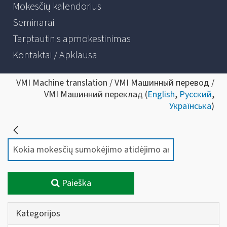
Mokesčių kalendorius
Seminarai
Tarptautinis apmokestinimas
Kontaktai / Apklausa
VMI Machine translation / VMI Машинный перевод /
VMI Машинний переклад (
English
,
Русский
,
Українська
)
Paieška
Kategorijos