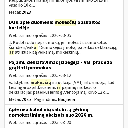
Respublikos finansų ministerijos viršininko 2023 m.
vasario 10 d....
Metai:
2023
DUK apie duomenis
mokesčių
apskaitos
kortelėje
Web turinio sąrašas
2020-08-05
1. Kodėl rodo nepriemoką, jei mokestis sumokėtas
šiandien/vak
ar
? Sumokėjus įmoką, pateikus deklaraciją,
ar
atlikus kitą veiksmą, mokestinių...
Pajamų deklaravimas įsibėgėja - VMI pradeda
grąžinti permokas
Web turinio sąrašas
2025-03-12
Valstybinė
mokesčių
inspekcija (VMI) informuoja, kad
teisingai užpildžiusiems
ir
pajamų mokesčio
deklaracijas pateikusiems gyventojams, kovo 12 d....
Metai:
2025
Pagrindinis:
Naujiena
Apie nealkoholinių saldintų gėrimų
apmokestinimą akcizais nuo 2026 m.
Web turinio sąrašas
2025-08-20