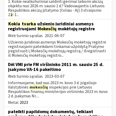
1. Kokie nealkoholiniai saldinti gėrimai laikomi akcizų
objektu nuo 2026 m. sausio 1 d.? Vadovaujantis Lietuvos
Respublikos akcizų įstatymo (toliau - AĮ) 3 straipsnio
2
2
-1...
Kokia
tvarka
užsienio juridiniai asmenys
registruojami
Mokesčių
mokėtojų registre
Web turinio sąrašas
2021-06-07
Užsienio juridiniai asmenys Mokesčių mokėtojų registre
registruojami pateikdami tinkamai užpildytą Prašymo
įregistruoti į Mokesčių mokėtojų registrą / išregistruoti
iš Mokesčių mokėtojų registro...
Dėl VMI prie FM viršininko 2011 m. sausio 25 d.
įsakymo VA-16 pakeitimo
Web turinio sąrašas
2023-03-07
Informuojame, kad nuo 2023 m. kovo 3 d. įsigaliojo
Valstybinės
mokesčių
inspekcijos prie Lietuvos
Respublikos finansų ministerijos viršininko 2023 m. kovo
2 d. įsakymas Nr....
Metai:
2023
pateikti papildomų dokumentų, teikiant