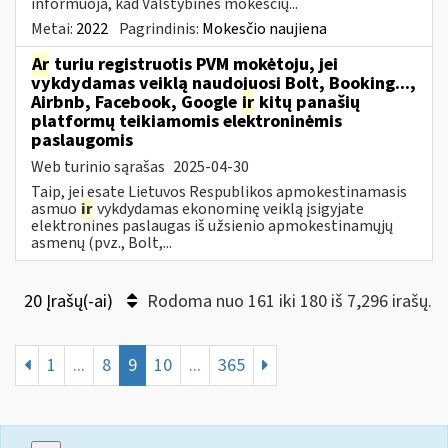
informuoja, kad Valstybinės mokesčių...
Metai:
2022
Pagrindinis:
Mokesčio naujiena
Ar
turiu registruotis PVM mokėtoju, jei
vykdydamas veiklą naudojuosi Bolt, Booking...,
Airbnb, Facebook, Google
ir
kitų panašių
platformų teikiamomis elektroninėmis
paslaugomis
Web turinio sąrašas
2025-04-30
Taip, jei esate Lietuvos Respublikos apmokestinamasis
asmuo
ir
vykdydamas ekonominę veiklą įsigyjate
elektronines paslaugas iš užsienio apmokestinamųjų
asmenų (pvz., Bolt,...
20 Įrašų(-ai)
Rodoma nuo 161 iki 180 iš 7,296 irašų.
1
...
8
9
10
...
365