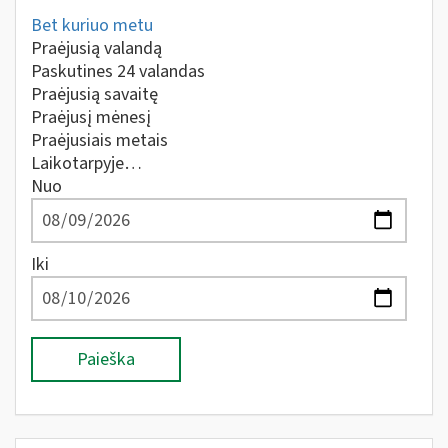
Bet kuriuo metu
Praėjusią valandą
Paskutines 24 valandas
Praėjusią savaitę
Praėjusį mėnesį
Praėjusiais metais
Laikotarpyje…
Nuo
Iki
Paieška