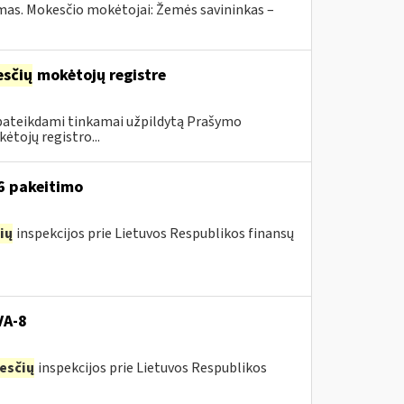
ymas. Mokesčio mokėtojai: Žemės savininkas –
sčių
mokėtojų registre
 pateikdami tinkamai užpildytą Prašymo
ėtojų registro...
16 pakeitimo
ių
inspekcijos prie Lietuvos Respublikos finansų
VA-8
esčių
inspekcijos prie Lietuvos Respublikos