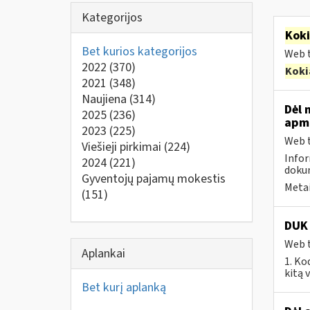
Kategorijos
Kok
Bet kurios kategorijos
Web t
2022
(370)
Koki
2021
(348)
Naujiena
(314)
Dėl 
2025
(236)
apmo
2023
(225)
Web t
Viešieji pirkimai
(224)
Infor
2024
(221)
dokum
Gyventojų pajamų mokestis
Metai
(151)
DUK 
Web t
Aplankai
1. Ko
kitą 
Bet kurį aplanką