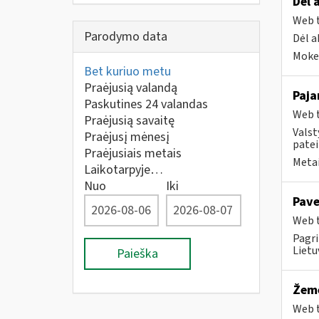
Dėl 
Web t
Parodymo data
Dėl a
Mokes
Bet kuriuo metu
Praėjusią valandą
Paja
Paskutines 24 valandas
Web t
Praėjusią savaitę
Valst
Praėjusį mėnesį
patei
Praėjusiais metais
Metai
Laikotarpyje…
Nuo
Iki
Pave
Web t
Pagri
Lietu
Paieška
Žemė
Web t