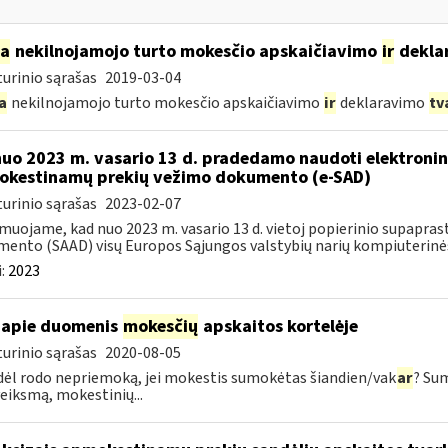
ia
nekilnojamojo turto mokesčio apskaičiavimo
ir
dekla
urinio sąrašas
2019-03-04
a
nekilnojamojo turto mokesčio apskaičiavimo
ir
deklaravimo
tv
nuo 2023 m. vasario 13 d. pradedamo naudoti elektronin
kestinamų prekių vežimo dokumento (e-SAD)
urinio sąrašas
2023-02-07
muojame, kad nuo 2023 m. vasario 13 d. vietoj popierinio supapr
ento (SAAD) visų Europos Sąjungos valstybių narių kompiuterinės
:
2023
apie duomenis
mokesčių
apskaitos kortelėje
urinio sąrašas
2020-08-05
dėl rodo nepriemoką, jei mokestis sumokėtas šiandien/vak
ar
? Su
veiksmą, mokestinių...