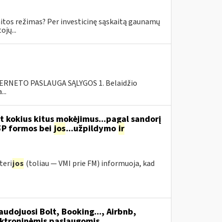
skaitos režimas? Per investicinę sąskaitą gaunamų
jų...
RNETO PASLAUGA SĄLYGOS 1. Belaidžio
..
t kokius kitus mokėjimus...pagal sandorį
5P formos bei
jos
...užpildymo
ir
teri
jos
(toliau ― VMI prie FM) informuoja, kad
udojuosi Bolt, Booking..., Airbnb,
ektroninėmis paslaugomis