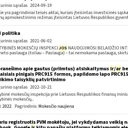
urinio sąrašas
2024-09-19
ie yra pagrindiniai teisės aktai, kuriais įteisintas investicinės są
ų apmokestinimo režimas įteisintas Lietuvos Respublikos gyvento
I politika
urinio sąrašas
2021-06-02
TYBINĖS MOKESČIŲ INSPEKCI
JOS
NAUDOJIMOSI BELAIDŽIO INTE
neto paslauga (toliau – Paslauga) – tai nemokama paslauga, skirta.
pranešimo apie gautus (priimtus) atsiskaitymus
ir
/
ar
be
aisiais pinigais PRC915 formos, papildomo lapo PRC91
ikimo taisyklių patvirtinimo
urinio sąrašas
2022-10-21
ybinė mokesčių inspekcija prie Lietuvos Respublikos finansų minis
ybinės mokesčių...
:
2022
Pagrindinis:
Mokesčio naujiena
riu registruotis PVM mokėtoju, jei vykdydamas veiklą na
book, Google
ir
kitų panašių platformų teikiamomis el