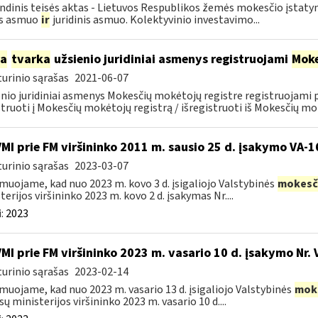
ndinis teisės aktas - Lietuvos Respublikos žemės mokesčio įstat
is asmuo
ir
juridinis asmuo. Kolektyvinio investavimo...
ia
tvarka
užsienio juridiniai asmenys registruojami
Moke
urinio sąrašas
2021-06-07
nio juridiniai asmenys Mokesčių mokėtojų registre registruojami
struoti į Mokesčių mokėtojų registrą / išregistruoti iš Mokesčių mok
VMI prie FM viršininko 2011 m. sausio 25 d. įsakymo VA-
urinio sąrašas
2023-03-07
muojame, kad nuo 2023 m. kovo 3 d. įsigaliojo Valstybinės
mokesč
terijos viršininko 2023 m. kovo 2 d. įsakymas Nr....
:
2023
VMI prie FM viršininko 2023 m. vasario 10 d. įsakymo Nr. 
urinio sąrašas
2023-02-14
muojame, kad nuo 2023 m. vasario 13 d. įsigaliojo Valstybinės
mok
sų ministerijos viršininko 2023 m. vasario 10 d....