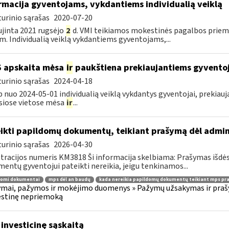
rmacija gyventojams, vykdantiems individualią veiklą
urinio sąrašas
2020-07-20
jinta 2021 rugsėjo
2
d. VMI teikiamos mokestinės pagalbos priemo
m. Individualią veiklą vykdantiems gyventojams,...
S apskaita mėsa
ir
paukštiena prekiaujantiems gyvento
urinio sąrašas
2024-04-18
p nuo 2024-05-01 individualią veiklą vykdantys gyventojai, prekiau
siose vietose mėsa
ir
...
ikti papildomų dokumentų, teikiant prašymą dėl admi
urinio sąrašas
2026-04-30
tracijos numeris KM3818 Ši informacija skelbiama: Prašymas išdė
entų gyventojui pateikti nereikia, jeigu tenkinamos...
domi dokumentai
mps dėl an baudų
kada nereikia papildomų dokumentų teikiant mps pr
mai, pažymos ir mokėjimo duomenys » Pažymų užsakymas ir prašym
stinę nepriemoką
 investicinę sąskaitą