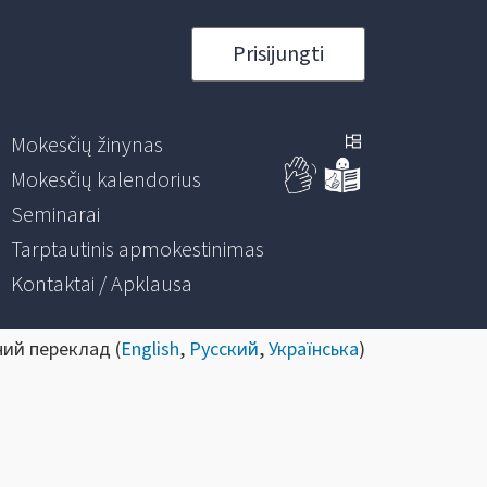
Prisijungti
Mokesčių žinynas
Mokesčių kalendorius
Seminarai
Tarptautinis apmokestinimas
Kontaktai / Apklausa
ний переклад (
English
,
Русский
,
Українська
)