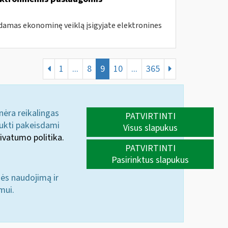
amas ekonominę veiklą įsigyjate elektronines
1
...
8
9
10
...
365
 nėra reikalingas
PATVIRTINTI
aukti pakeisdami
Visus slapukus
ivatumo politika.
PATVIRTINTI
Pasirinktus slapukus
nės naudojimą ir
mui.