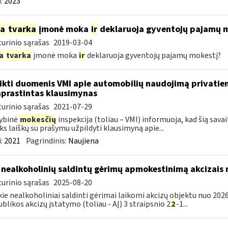
:
2023
ia
tvarka
įmonė moka
ir
deklaruoja gyventojų pajamų 
urinio sąrašas
2019-03-04
a
tvarka
įmonė moka
ir
deklaruoja gyventojų pajamų mokestį?
ikti duomenis VMI apie automobilių naudojimą privatie
prastintas klausimynas
urinio sąrašas
2021-07-29
ybinė
mokesčių
inspekcija (toliau – VMI) informuoja, kad šią sava
ks laiškų su prašymu užpildyti klausimyną apie...
:
2021
Pagrindinis:
Naujiena
 nealkoholinių saldintų gėrimų apmokestinimą akcizais
urinio sąrašas
2025-08-20
kie nealkoholiniai saldinti gėrimai laikomi akcizų objektu nuo 2026
blikos akcizų įstatymo (toliau - AĮ) 3 straipsnio 2
2
-1...