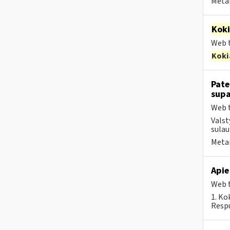
Metai
Kok
Web t
Koki
Pate
supa
Web t
Valst
sulau
Metai
Apie
Web t
1. Ko
Respu