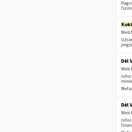
Pagri
fizin
Kok
Web t
Užsie
įregi
Dėl 
Web t
Infor
minis
Metai
Dėl 
Web t
Infor
finan