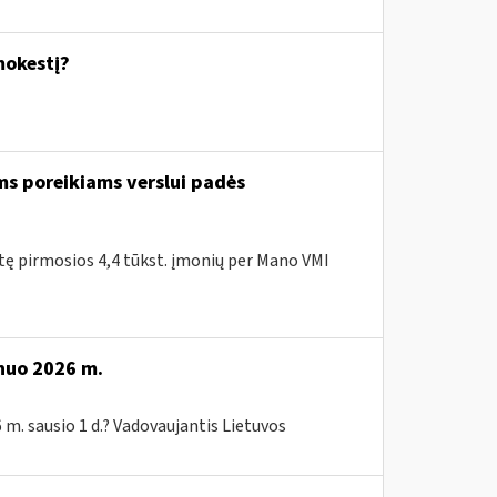
mokestį?
ms poreikiams verslui padės
itę pirmosios 4,4 tūkst. įmonių per Mano VMI
 nuo 2026 m.
 m. sausio 1 d.? Vadovaujantis Lietuvos