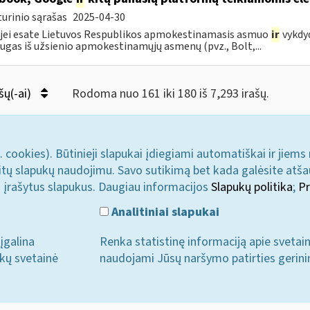
urinio sąrašas
2025-04-30
 jei esate Lietuvos Respublikos apmokestinamasis asmuo
ir
vykdyd
ugas iš užsienio apmokestinamųjų asmenų (pvz., Bolt,...
šų(-ai)
Rodoma nuo 161 iki 180 iš 7,293 irašų.
. cookies). Būtinieji slapukai įdiegiami automatiškai ir jiems
u kitų slapukų naudojimu. Savo sutikimą bet kada galėsite atš
i įrašytus slapukus. Daugiau informacijos
Slapukų politika
;
Pr
Analitiniai slapukai
įgalina
Renka statistinę informaciją apie svetai
ukų svetainė
naudojami Jūsų naršymo patirties gerini