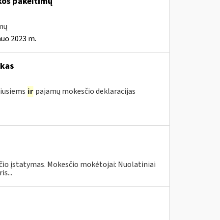
kos pakeitimų
imų
nuo 2023 m.
okas
žiusiems
ir
pajamų mokesčio deklaracijas
čio įstatymas. Mokesčio mokėtojai: Nuolatiniai
s...