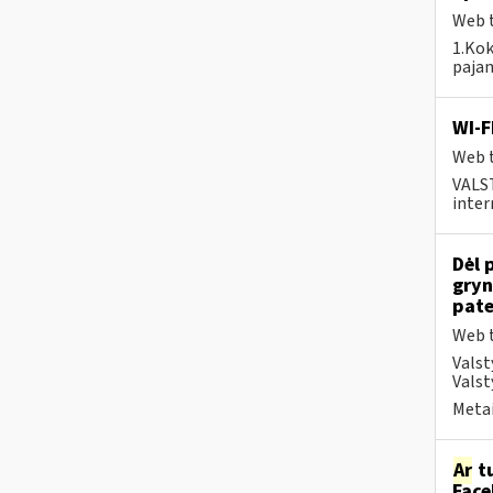
Web t
1.Kok
pajam
WI-F
Web t
VALS
inter
Dėl 
gryn
pate
Web t
Valst
Valst
Metai
Ar
tu
Face