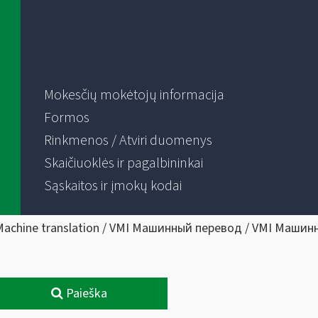
Mokesčių mokėtojų informacija
Formos
Rinkmenos / Atviri duomenys
Skaičiuoklės ir pagalbininkai
Sąskaitos ir įmokų kodai
Machine translation / VMI Машинный перевод / VMI Машин
Paieška