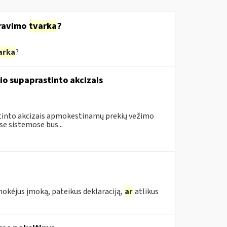
ravimo
tvarka
?
arka
?
io supaprastinto akcizais
astinto akcizais apmokestinamų prekių vežimo
e sistemose bus...
mokėjus įmoką, pateikus deklaraciją,
ar
atlikus