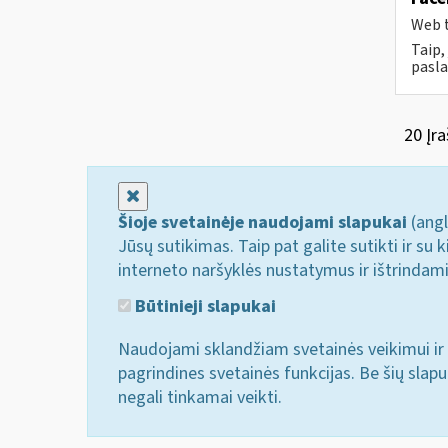
Web t
Taip,
pasla
20 Įra
Uždaryti
Šioje svetainėje naudojami slapukai
(angl
Jūsų sutikimas. Taip pat galite sutikti ir s
interneto naršyklės nustatymus ir ištrindam
Būtinieji slapukai
Naudojami sklandžiam svetainės veikimui ir 
pagrindines svetainės funkcijas. Be šių slap
negali tinkamai veikti.