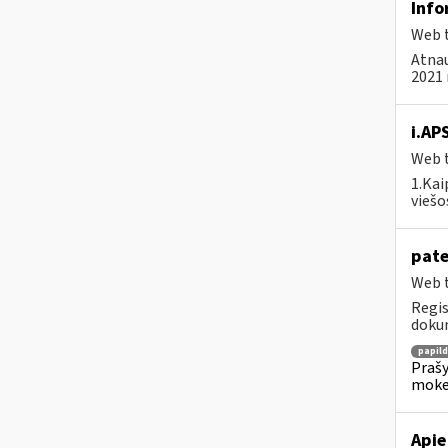
Info
Web t
Atnau
2021 
i.AP
Web t
1.Kai
viešo
pate
Web t
Regis
dokum
papil
Prašy
moke
Apie