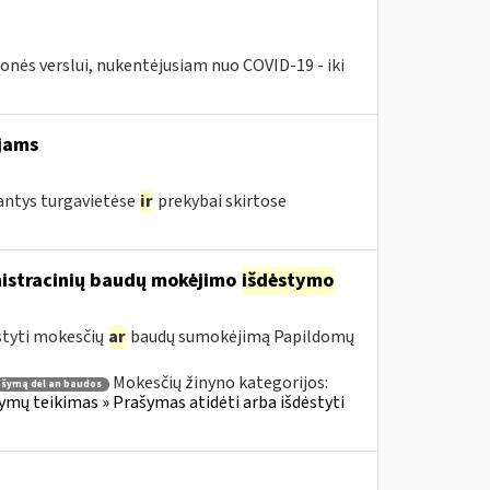
nės verslui, nukentėjusiam nuo COVID-19 - iki
jams
jantys turgavietėse
ir
prekybai skirtose
nistracinių baudų mokėjimo
išdėstymo
styti mokesčių
ar
baudų sumokėjimą Papildomų
Mokesčių žinyno kategorijos:
ašymą dėl an baudos
ų teikimas » Prašymas atidėti arba išdėstyti