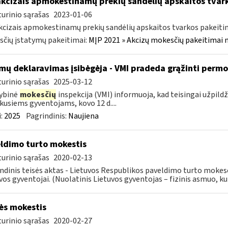
akcizais apmokestinamų prekių sandėlių apskaitos tvar
urinio sąrašas
2023-01-06
kcizais apmokestinamų prekių sandėlių apskaitos tvarkos pakeit
čių įstatymų pakeitimai:
MĮP 2021 » Akcizų mokesčių pakeitimai 
mų deklaravimas įsibėgėja - VMI pradeda grąžinti perm
urinio sąrašas
2025-03-12
ybinė
mokesčių
inspekcija (VMI) informuoja, kad teisingai užpild
kusiems gyventojams, kovo 12 d....
:
2025
Pagrindinis:
Naujiena
ldimo turto mokestis
urinio sąrašas
2020-02-13
ndinis teisės aktas - Lietuvos Respublikos paveldimo turto mokes
vos gyventojai. (Nuolatinis Lietuvos gyventojas – fizinis asmuo, kuri
s mokestis
urinio sąrašas
2020-02-27