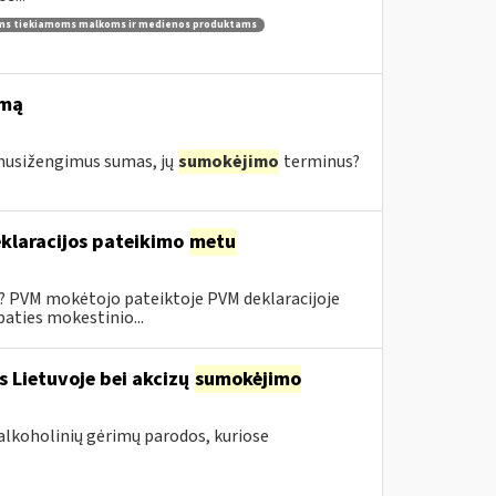
ams tiekiamoms malkoms ir medienos produktams
imą
s nusižengimus sumas, jų
sumokėjimo
terminus?
klaracijos pateikimo
metu
0? PVM mokėtojo pateiktoje PVM deklaracijoje
aties mokestinio...
s Lietuvoje bei akcizų
sumokėjimo
alkoholinių gėrimų parodos, kuriose