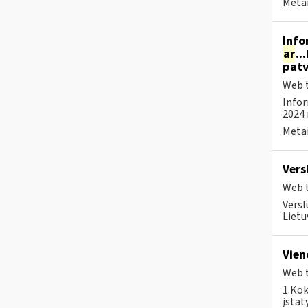
Metai
Info
ar
..
patv
Web t
Infor
2024 
Metai
Vers
Web t
Versl
Lietu
Vien
Web t
1.Kok
įstat