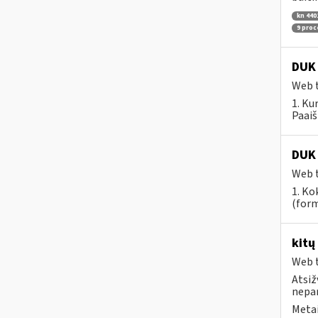
kn 440
9 pro
DUK 
Web t
1. Ku
Paaiš
DUK 
Web t
1. Ko
(form
kitų
Web t
Atsiž
nepa
Metai