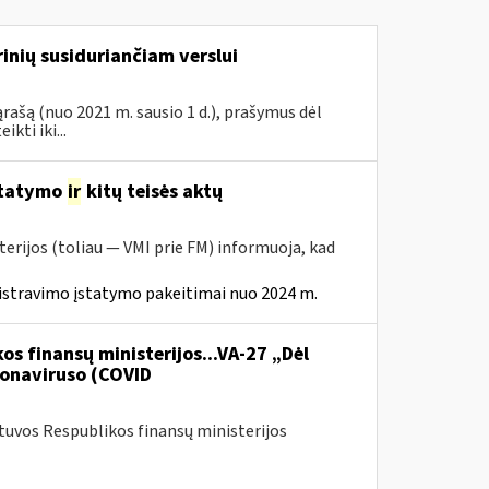
inių susiduriančiam verslui
rašą (nuo 2021 m. sausio 1 d.), prašymus dėl
ti iki...
statymo
ir
kitų teisės aktų
erijos (toliau — VMI prie FM) informuoja, kad
istravimo įstatymo pakeitimai nuo 2024 m.
os finansų ministerijos...VA-27 „Dėl
onaviruso (COVID
etuvos Respublikos finansų ministerijos