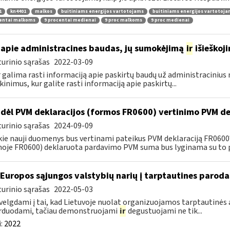
1
kn4401
malkos
buitiniams energijos vartotojams
buitiniams energijos vartotoj
centai malkoms
9 procentai medienai
9 proc malkoms
9 proc medienai
apie administracines baudas, jų sumokėjimą
ir
išieškoj
urinio sąrašas
2022-03-09
r galima rasti informaciją apie paskirtų baudų už administraciniu
kinimus, kur galite rasti informaciją apie paskirtų...
dėl PVM deklaracijos (formos FR0600) vertinimo PVM de
urinio sąrašas
2024-09-09
kie nauji duomenys bus vertinami pateikus PVM deklaraciją FR060
oje FR0600) deklaruota pardavimo PVM suma bus lyginama su to p
 Europos sąjungos valstybių narių į tarptautines paroda
urinio sąrašas
2022-05-03
velgdami į tai, kad Lietuvoje nuolat organizuojamos tarptautinės 
rduodami, tačiau demonstruojami
ir
degustuojami ne tik...
:
2022