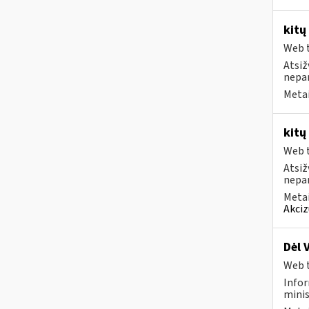
kitų
Web t
Atsiž
nepa
Metai
kitų
Web t
Atsiž
nepa
Metai
Akciz
Dėl 
Web t
Infor
minis