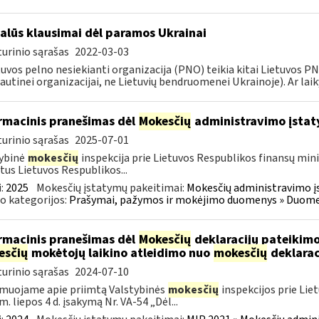
alūs klausimai dėl paramos Ukrainai
urinio sąrašas
2022-03-03
tuvos pelno nesiekianti organizacija (PNO) teikia kitai Lietuvos 
autinei organizacijai, ne Lietuvių bendruomenei Ukrainoje). Ar laiky
rmacinis pranešimas dėl
Mokesčių
administravimo įstat
urinio sąrašas
2025-07-01
ybinė
mokesčių
inspekcija prie Lietuvos Respublikos finansų mini
tus Lietuvos Respublikos...
:
2025
Mokesčių įstatymų pakeitimai:
Mokesčių administravimo į
o kategorijos:
Prašymai, pažymos ir mokėjimo duomenys » Duomenų
rmacinis pranešimas dėl
Mokesčių
deklaracijų pateikimo
esčių
mokėtojų laikino atleidimo nuo
mokesčių
deklarac
urinio sąrašas
2024-07-10
muojame apie priimtą Valstybinės
mokesčių
inspekcijos prie Lie
m. liepos 4 d. įsakymą Nr. VA-54 „Dėl...