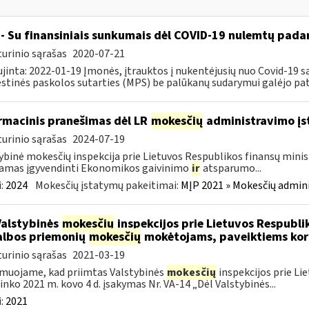
- Su finansiniais sunkumais dėl COVID-19 nulemtų padar
urinio sąrašas
2020-07-21
jinta: 2022-01-19 Įmonės, įtrauktos į nukentėjusių nuo Covid-19 są
tinės paskolos sutarties (MPS) be palūkanų sudarymui galėjo pateik
rmacinis pranešimas dėl LR
mokesčių
administravimo į
urinio sąrašas
2024-07-19
ybinė mokesčių inspekcija prie Lietuvos Respublikos finansų minist
amas įgyvendinti Ekonomikos gaivinimo
ir
atsparumo...
:
2024
Mokesčių įstatymų pakeitimai:
MĮP 2021 » Mokesčių admin
Valstybinės
mokesčių
inspekcijos prie Lietuvos Respublik
lbos priemonių
mokesčių
mokėtojams, paveiktiems kor
urinio sąrašas
2021-03-19
muojame, kad priimtas Valstybinės
mokesčių
inspekcijos prie Li
ninko 2021 m. kovo 4 d. įsakymas Nr. VA-14 „Dėl Valstybinės...
:
2021