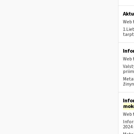
Aktu
Web t
1.Lie
tarpt
Info
Web t
Valst
priim
Metai
žinyn
Info
mok
Web t
Infor
2024 