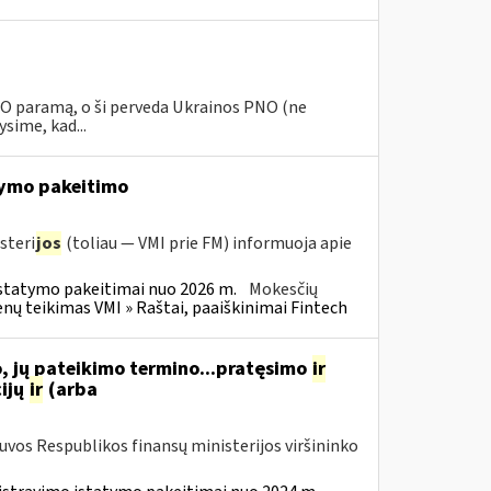
PNO paramą, o ši perveda Ukrainos PNO (ne
sime, kad...
ymo pakeitimo
steri
jos
(toliau — VMI prie FM) informuoja apie
statymo pakeitimai nuo 2026 m.
Mokesčių
 teikimas VMI » Raštai, paaiškinimai Fintech
, jų pateikimo termino...pratęsimo
ir
ijų
ir
(arba
tuvos Respublikos finansų ministerijos viršininko