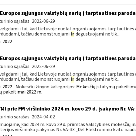
 Europos sąjungos valstybių narių į tarptautines paroda
urinio sąrašas
2022-06-29
velgdami į tai, kad Lietuvoje nuolat organizuojamos tarptautinės 
rduodami, tačiau demonstruojami
ir
degustuojami ne tik...
:
2022
 Europos sąjungos valstybių narių į tarptautines paroda
urinio sąrašas
2022-06-29
velgdami į tai, kad Lietuvoje nuolat organizuojamos tarptautinės 
rduodami, tačiau demonstruojami
ir
degustuojami ne tik...
:
2022
Mokesčių žinyno kategorijos:
Mokesčių įstatymų pakeitima
ų pakeitimai 2022 m.
VMI prie FM viršininko 2024 m. kovo 29 d. įsakymo Nr. VA
urinio sąrašas
2024-04-02
muojame, kad 2024 m. kovo 29 d. priimtas Valstybinės mokesčių in
terijos viršininko įsakymas Nr. VA-33 „Dėl Elektroninio kvito naudo