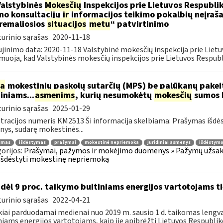
Valstybinės
Mokesčių
Inspekcijos prie Lietuvos Respublik
ino konsultacijų
ir
informacijos teikimo pokalbių neįrašan
remaliosios
situacijos
metu
“ patvirtinimo
urinio sąrašas
2020-11-18
jinimo data: 2020-11-18 Valstybinė mokesčių inspekcija prie Lietu
muoja, kad Valstybinės mokesčių inspekcijos prie Lietuvos Respubli
ia
mokestinių paskolų sutarčių (MPS) be palūkanų pake
diniams...
asmenims
, kurių nesumokėtų
mokesčių
sumos b
urinio sąrašas
2025-01-29
tracijos numeris KM2513 Ši informacija skelbiama: Prašymas išdė
ys, sudarę mokestinės...
jimas
išdėstymas
prašymai
mokestinė nepriemoka
juridiniai asmenys
išdėstymo
orijos:
Prašymai, pažymos ir mokėjimo duomenys » Pažymų užsaky
išdėstyti mokestinę nepriemoką
dėl 9 proc. taikymo buitiniams energijos vartotojams
urinio sąrašas
2022-04-21
kiai parduodamai medienai nuo 2019 m. sausio 1 d. taikomas lengvat
niams energijos vartotojams, kaip jie apibrėžti Lietuvos Respubliko