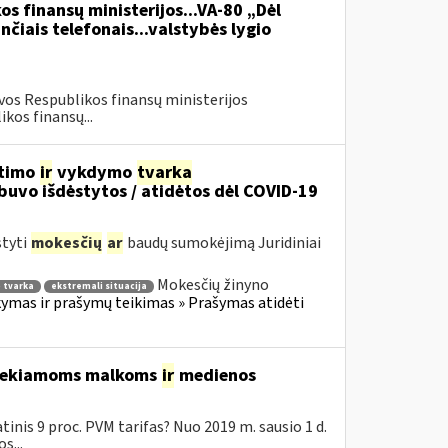
os finansų ministerijos...VA-80 „Dėl
čiais telefonais...valstybės lygio
vos Respublikos finansų ministerijos
kos finansų...
itimo
ir
vykdymo
tvarka
uvo išdėstytos / atidėtos dėl COVID-19
styti
mokesčių
ar
baudų sumokėjimą Juridiniai
Mokesčių žinyno
 tvarka
ekstremali situacija
mas ir prašymų teikimas » Prašymas atidėti
 tiekiamoms malkoms
ir
medienos
inis 9 proc. PVM tarifas? Nuo 2019 m. sausio 1 d.
s...