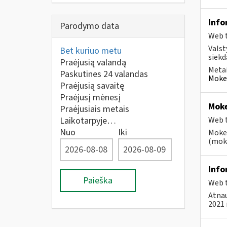
Info
Parodymo data
Web t
Valst
Bet kuriuo metu
siekd
Praėjusią valandą
Metai
Paskutines 24 valandas
Mokes
Praėjusią savaitę
Praėjusį mėnesį
Moke
Praėjusiais metais
Laikotarpyje…
Web t
Nuo
Iki
Mokes
(moke
Info
Paieška
Web t
Atnau
2021 