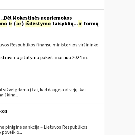
o „Dėl Mokestinės nepriemokos
imo
ir
(
ar
)
išdėstymo
taisyklių...
ir
formų
tuvos Respublikos finansų ministerijos viršininko
istravimo įstatymo pakeitimai nuo 2024 m.
tsižvelgdama į tai, kad daugėja atvejų, kai
aiškina...
-30
ė piniginė sankcija – Lietuvos Respublikos
poveikio...