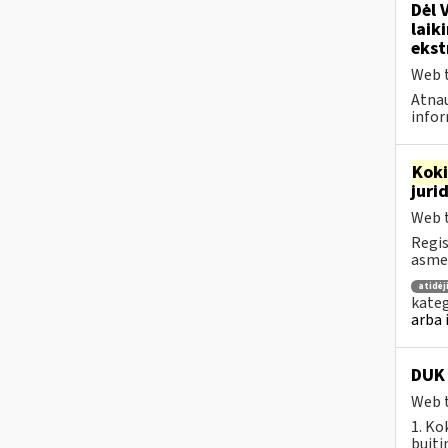
Dėl 
laik
ekst
Web t
Atnau
infor
Kok
juri
Web t
Regis
asmen
atidė
kateg
arba 
DUK 
Web t
1. Ko
buiti