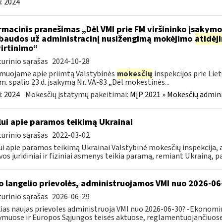
:
2024
rmacinis pranešimas „Dėl VMI prie FM viršininko įsakym
.baudos už administracinį nusižengimą mokėjimo
atidėj
irtinimo“
urinio sąrašas
2024-10-28
muojame apie priimtą Valstybinės
mokesčių
inspekcijos prie Lie
m. spalio 23 d. įsakymą Nr. VA-83 „Dėl mokestinės...
:
2024
Mokesčių įstatymų pakeitimai:
MĮP 2021 » Mokesčių admin
lui apie paramos teikimą Ukrainai
urinio sąrašas
2022-03-02
ui apie paramos teikimą Ukrainai Valstybinė mokesčių inspekcija, a
vos juridiniai ir fiziniai asmenys teikia paramą, remiant Ukrainą, pa
o langelio prievolės, administruojamos VMI nuo 2026-06
urinio sąrašas
2026-06-29
ias naujas prievoles administruoja VMI nuo 2026-06-30? -Ekonomin
ymuose ir Europos Sąjungos teisės aktuose, reglamentuojančiuose 