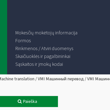
Mokesčių mokėtojų informacija
Formos
Rinkmenos / Atviri duomenys
Skaičiuoklės ir pagalbininkai
Sąskaitos ir įmokų kodai
Machine translation / VMI Машинный перевод / VMI Машин
Paieška