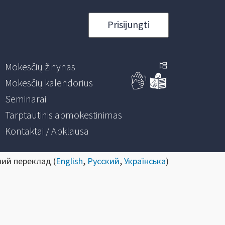
Prisijungti
Mokesčių žinynas
Mokesčių kalendorius
Seminarai
Tarptautinis apmokestinimas
Kontaktai / Apklausa
ний переклад (
English
,
Русский
,
Українська
)