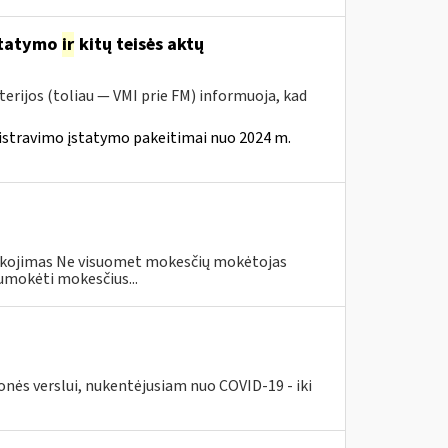
statymo
ir
kitų teisės aktų
erijos (toliau — VMI prie FM) informuoja, kad
istravimo įstatymo pakeitimai nuo 2024 m.
eškojimas Ne visuomet mokesčių mokėtojas
umokėti mokesčius...
nės verslui, nukentėjusiam nuo COVID-19 - iki