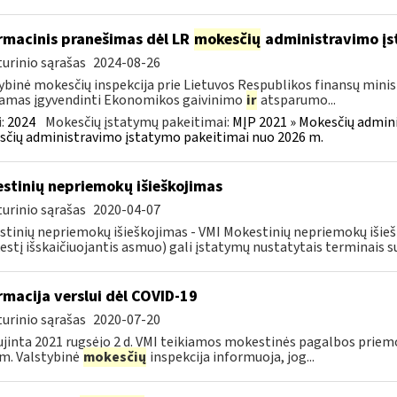
rmacinis pranešimas dėl LR
mokesčių
administravimo į
urinio sąrašas
2024-08-26
ybinė mokesčių inspekcija prie Lietuvos Respublikos finansų minist
amas įgyvendinti Ekonomikos gaivinimo
ir
atsparumo...
:
2024
Mokesčių įstatymų pakeitimai:
MĮP 2021 » Mokesčių admin
čių administravimo įstatymo pakeitimai nuo 2026 m.
stinių nepriemokų išieškojimas
urinio sąrašas
2020-04-07
tinių nepriemokų išieškojimas - VMI Mokestinių nepriemokų iši
stį išskaičiuojantis asmuo) gali įstatymų nustatytais terminais s
rmacija verslui dėl COVID-19
urinio sąrašas
2020-07-20
jinta 2021 rugsėjo 2 d. VMI teikiamos mokestinės pagalbos priemo
m. Valstybinė
mokesčių
inspekcija informuoja, jog...