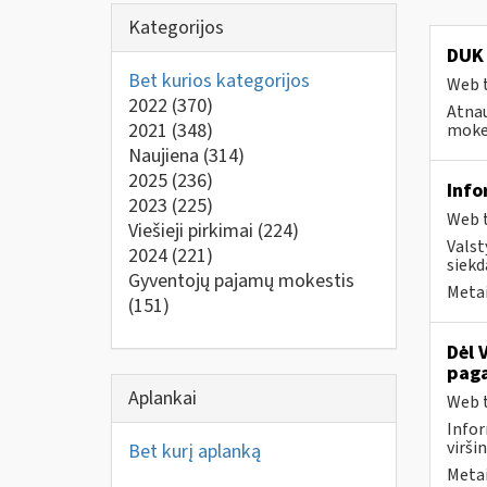
Kategorijos
DUK 
Bet kurios kategorijos
Web t
2022
(370)
Atnau
2021
(348)
mokes
Naujiena
(314)
2025
(236)
Info
2023
(225)
Web t
Viešieji pirkimai
(224)
Valst
2024
(221)
siekd
Gyventojų pajamų mokestis
Metai
(151)
Dėl 
paga
Aplankai
Web t
Infor
virši
Bet kurį aplanką
Metai