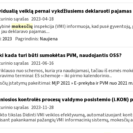
vidualią veiklą pernai vykdžiusiems deklaruoti pajamas 
urinio sąrašas
2023-04-18
ybinė
mokesčių
inspekcija (VMI) informuoja, kad pusė gyventojų, p
, jau deklaravo pajamas....
:
2023
Pagrindinis:
Naujiena
Iki kada turi būti sumokėtas PVM, naudojantis OSS?
urinio sąrašas
2021-06-16
riklauso nuo schemos, kuria yra naudojamasi, tačiau iš esmės mokė
ravimo terminai: ES schemoje – iki pirmo kalendorinio...
čių įstatymų pakeitimai:
MĮP 2021 » E-prekyba ir PVM nuo 2021 m. 
niosios kontrolės procesų valdymo posistemio (i.KON) pl
urinio sąrašas
2023-11-28
kto tikslas Didinti VMI veiklos efektyvumą, automatizuojant ko
sant pakankamai pažangių VMI informacinių sistemų, mokesčių ad