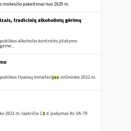
ės mokesčio pakeitimai nuo 2025 m.
izais, tradicinių alkoholinių gėrimų
Respublikos alkoholio kontrolės įstatymo
gėme...
imo
publikos finansų ministeri
jos
viršininko 2022 m.
nko 2021 m. lapkričio 1
2
d. įsakymas Nr. VA-79