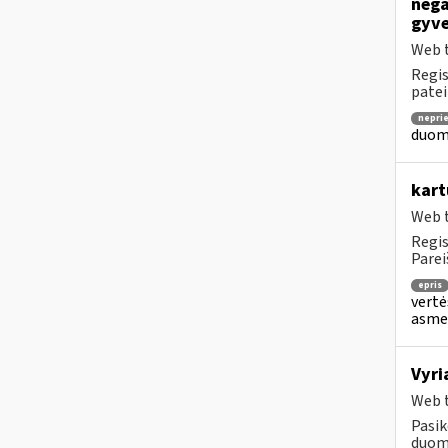
nega
gyve
Web t
Regis
patei
nepri
duome
kart
Web t
Regis
Parei
epris
vertė
asmen
Vyri
Web t
Pasik
duome