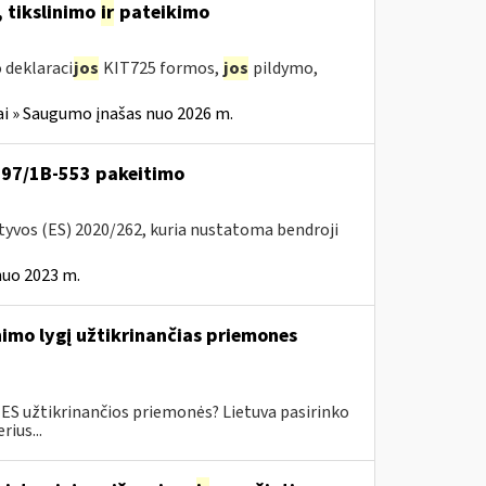
 tikslinimo
ir
pateikimo
 deklaraci
jos
KIT725 formos,
jos
pildymo,
i » Saugumo įnašas nuo 2026 m.
VA-97/1B-553 pakeitimo
ktyvos (ES) 2020/262, kuria nustatoma bendroji
nuo 2023 m.
imo lygį užtikrinančias priemones
ES užtikrinančios priemonės? Lietuva pasirinko
ius...