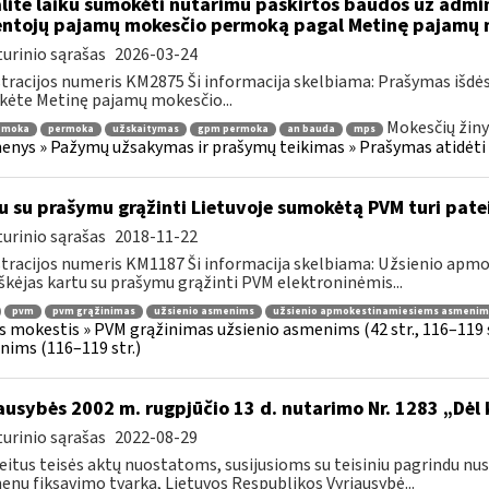
lite laiku sumokėti nutarimu paskirtos baudos už admi
ntojų pajamų mokesčio permoką pagal Metinę pajamų m
urinio sąrašas
2026-03-24
tracijos numeris KM2875 Ši informacija skelbiama: Prašymas išdė
kėte Metinę pajamų mokesčio...
Mokesčių žiny
emoka
permoka
užskaitymas
gpm permoka
an bauda
mps
nys » Pažymų užsakymas ir prašymų teikimas » Prašymas atidėti
u su prašymu grąžinti Lietuvoje sumokėtą PVM turi pate
urinio sąrašas
2018-11-22
tracijos numeris KM1187 Ši informacija skelbiama: Užsienio ap
škėjas kartu su prašymu grąžinti PVM elektroninėmis...
pvm
pvm grąžinimas
užsienio asmenims
užsienio apmokestinamiesiems asmenim
s mokestis » PVM grąžinimas užsienio asmenims (42 str., 116–119
ims (116–119 str.)
ausybės 2002 m. rugpjūčio 13 d. nutarimo Nr. 1283 „Dėl
urinio sąrašas
2022-08-29
eitus teisės aktų nuostatoms, susijusioms su teisiniu pagrindu nu
nų fiksavimo tvarką, Lietuvos Respublikos Vyriausybė...