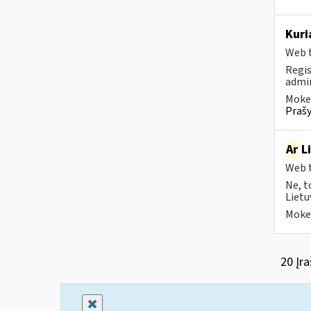
Kuri
Web t
Regis
admin
Mokes
Prašy
Ar
Li
Web t
Ne, t
Lietu
Mokes
20 Įra
Uždaryti