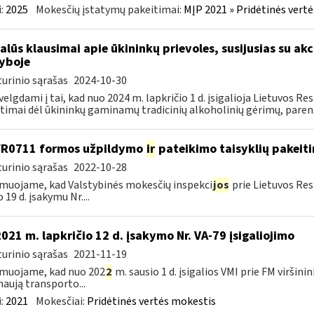
:
2025
Mokesčių įstatymų pakeitimai:
MĮP 2021 » Pridėtinės vert
alūs klausimai apie ūkininkų prievoles, susijusias su akc
yboje
urinio sąrašas
2024-10-30
velgdami į tai, kad nuo 2024 m. lapkričio 1 d. įsigalioja Lietuvos 
timai dėl ūkininkų gaminamų tradicinių alkoholinių gėrimų, paren
FR0711 formos užpildymo
ir
pateikimo taisyklių pakeit
urinio sąrašas
2022-10-28
muojame, kad Valstybinės mokesčių inspekci
jos
prie Lietuvos Res
 19 d. įsakymu Nr....
2021 m. lapkričio 12 d. įsakymo Nr. VA-79 įsigaliojimo
urinio sąrašas
2021-11-19
muojame, kad nuo 202
2
m. sausio 1 d. įsigalios VMI prie FM viršini
naują transporto...
:
2021
Mokesčiai:
Pridėtinės vertės mokestis