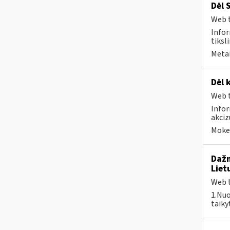
Dėl 
Web t
Infor
tiksli
Metai
Dėl 
Web t
Infor
akci
Mokes
Dažn
Liet
Web t
1.Nuo
taiky