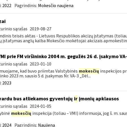
:
2022
Pagrindinis:
Mokesčio naujiena
zai
urinio sąrašas
2019-08-27
ndinis teisės aktas - Lietuvos Respublikos akcizų įstatymas (tolia
ų įstatymas anglų kalba Mokesčio mokėtojai: akcizais apmokestin
VMI prie FM viršininko 2004 m. gegužės 26 d. įsakymo V
urinio sąrašas
2023-01-10
muojame, kad buvo priimtas Valstybinės
mokesčių
inspekcijos pr
ninko 2023 m. sausio 5 d. įsakymas Nr. VA-3 „Dėl...
:
2023
vardu bus atliekamos gyventojų
ir
įmonių apklausos
urinio sąrašas
2024-01-05
ybinė
mokesčių
inspekcija (toliau – VMI) informuoja, jog š. m. sau
:
2024
Pagrindinis:
Naujiena