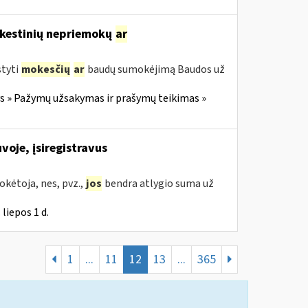
mokestinių nepriemokų
ar
styti
mokesčių
ar
baudų sumokėjimą Baudos už
 » Pažymų užsakymas ir prašymų teikimas »
voje, įsiregistravus
kėtoja, nes, pvz.,
jos
bendra atlygio suma už
liepos 1 d.
1
...
11
12
13
...
365