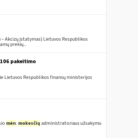
u – Akcizų įstatymas) Lietuvos Respublikos
amų prekių...
A-106 pakeitimo
ie Lietuvos Respublikos finansų ministerijos
sio
mėn
.
mokesčių
administratoriaus užsakymu