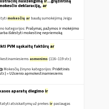
nistracinį nusižengimą
ir
...grąžintiną
okesčio deklaraciją,
ar
styti
mokesčių
ar
baudų sumokėjimą Jeigu
no kategorijos:
Prašymai, pažymos ir mokėjimo
 arba išdėstyti mokestinę nepriemoką
ikti PVM sąskaitų faktūrų
ar
mokestinamiesiems
asmenims
(116–119 str.)
Mokesčių žinyno kategorijos:
Pridėtinės
s
 str.) » Užsienio apmokestinamiesiems
 kasos aparatų diegimo
ir
statyti atsiskaitymų už prekes
ir
paslaugas