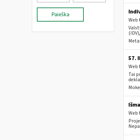
Indi
Paieška
Web t
Valst
(IDV)
Metai
57. 
Web t
Tai p
dekla
Mokes
Išma
Web t
Proje
Nepai