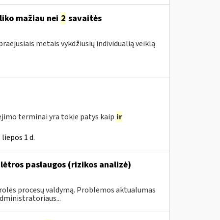
liko mažiau nei
2
savaitės
raėjusiais metais vykdžiusių individualią veiklą
jimo terminai yra tokie patys kaip
ir
liepos 1 d.
ėtros paslaugos (rizikos analizė)
ntrolės procesų valdymą. Problemos aktualumas
ministratoriaus...