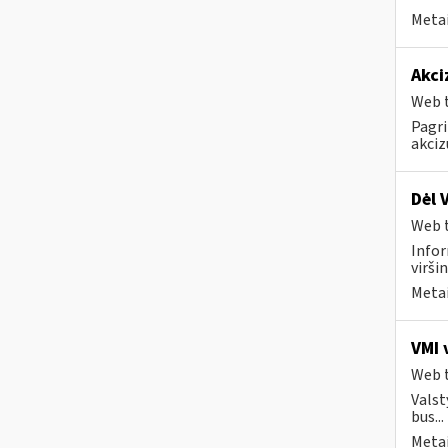
Metai
Akci
Web t
Pagri
akciz
Dėl 
Web t
Infor
virši
Metai
VMI 
Web t
Valst
bus...
Metai