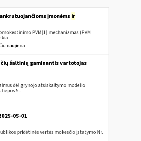
 bankrutuojančioms įmonėms
ir
io apmokestinimo PVM[1] mechanizmas (PVM
kia...
io naujiena
ančių šaltinių gaminantis vartotojas
simus dėl grynojo atsiskaitymo modelio
liepos 5...
 2025-05-01
ublikos pridėtinės vertės mokesčio įstatymo Nr.