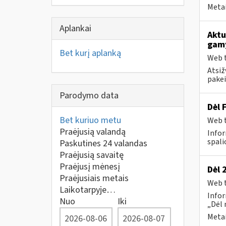
Metai
Aplankai
Aktu
gam
Bet kurį aplanką
Web t
Atsiž
pakei
Parodymo data
Dėl 
Bet kuriuo metu
Web t
Praėjusią valandą
Infor
spalio
Paskutines 24 valandas
Praėjusią savaitę
Praėjusį mėnesį
Dėl 
Praėjusiais metais
Web t
Laikotarpyje…
Infor
Nuo
Iki
„Dėl 
Metai