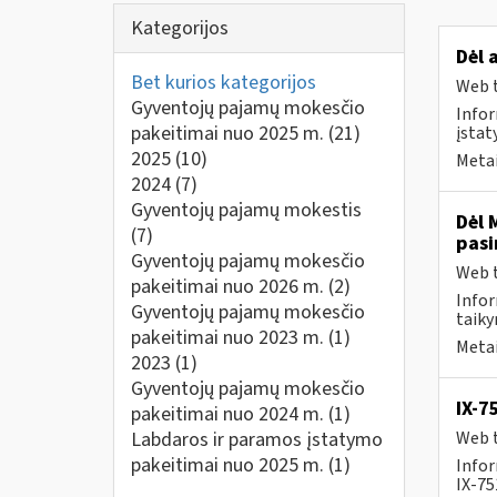
Kategorijos
Dėl 
Bet kurios kategorijos
Web t
Gyventojų pajamų mokesčio
Infor
pakeitimai nuo 2025 m.
(21)
įstat
2025
(10)
Metai
2024
(7)
Gyventojų pajamų mokestis
Dėl 
(7)
pasi
Gyventojų pajamų mokesčio
Web t
pakeitimai nuo 2026 m.
(2)
Infor
Gyventojų pajamų mokesčio
taiky
pakeitimai nuo 2023 m.
(1)
Metai
2023
(1)
Gyventojų pajamų mokesčio
IX-7
pakeitimai nuo 2024 m.
(1)
Labdaros ir paramos įstatymo
Web t
pakeitimai nuo 2025 m.
(1)
Infor
IX-7