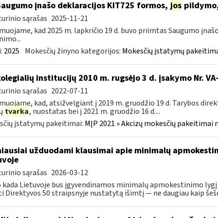
Saugumo įnašo deklaracijos KIT725 formos,
jos
pildymo,
urinio sąrašas
2025-11-21
muojame, kad 2025 m. lapkričio 19 d. buvo priimtas Saugumo įnašo
nimo...
:
2025
Mokesčių žinyno kategorijos:
Mokesčių įstatymų pakeitima
kolegialių institucijų 2010 m. rugsėjo 3 d. įsakymo Nr. 
urinio sąrašas
2022-07-11
muojame, kad, atsižvelgiant į 2019 m. gruodžio 19 d. Tarybos dire
zų
tvarka
, nuostatas bei į 2021 m. gruodžio 16 d....
čių įstatymų pakeitimai:
MĮP 2021 » Akcizų mokesčių pakeitimai 
iausiai užduodami klausimai apie minimalų apmokestin
uvoje
urinio sąrašas
2026-03-12
 kada Lietuvoje bus įgyvendinamos minimalų apmokestinimo lygį 
ti Direktyvos 50 straipsnyje nustatytą išimtį — ne daugiau kaip šešer