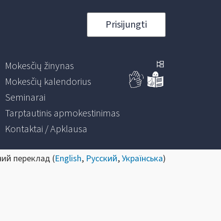
Prisijungti
Mokesčių žinynas
Mokesčių kalendorius
Seminarai
Tarptautinis apmokestinimas
Kontaktai / Apklausa
ний переклад (
English
,
Русский
,
Українська
)