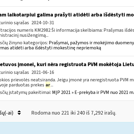
am laikotarpiui galima prašyti atidėti arba išdėstyti 
urinio sąrašas
2024-10-31
tracijos numeris KM2982 Ši informacija skelbiama: Prašymas išdė
istracinį nusižengimą...
čių žinyno kategorijos:
Prašymai, pažymos ir mokėjimo duomenys
mas atidėti arba išdėstyti mokestinę nepriemoką
etuvos įmonei, kuri nėra registruota PVM mokėtoja Lietu
urinio sąrašas
2021-06-16
okios prievolės neatsiranda. Jeigu įmonė yra neregistruota PVM mo
voje parduotas prekes
ar
...
čių įstatymų pakeitimai:
MĮP 2021 » E-prekyba ir PVM nuo 2021 m. 
šų(-ai)
Rodoma nuo 221 iki 240 iš 7,292 irašų.