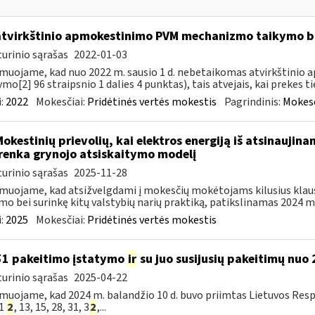
atvirkštinio apmokestinimo PVM mechanizmo taikymo
urinio sąrašas
2022-01-03
muojame, kad nuo 2022 m. sausio 1 d. nebetaikomas atvirkštin
ymo[2] 96 straipsnio 1 dalies 4 punktas), tais atvejais, kai prekes tie
:
2022
Mokesčiai:
Pridėtinės vertės mokestis
Pagrindinis:
Mokesč
Mokestinių prievolių, kai elektros energiją iš atsinaujin
renka grynojo atsiskaitymo modelį
urinio sąrašas
2025-11-28
muojame, kad atsižvelgdami į mokesčių mokėtojams kilusius klau
mo bei surinkę kitų valstybių narių praktiką, patikslinamas 2024 m. 
:
2025
Mokesčiai:
Pridėtinės vertės mokestis
51 pakeitimo įstatymo
ir
su juo susijusių pakeitimų nuo
urinio sąrašas
2025-04-22
muojame, kad 2024 m. balandžio 10 d. buvo priimtas Lietuvos Resp
51
2
, 13, 15, 28, 31, 3
2
,...