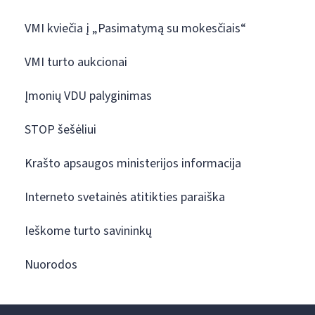
VMI kviečia į „Pasimatymą su mokesčiais“
VMI turto aukcionai
Įmonių VDU palyginimas
STOP šešėliui
Krašto apsaugos ministerijos informacija
Interneto svetainės atitikties paraiška
Ieškome turto savininkų
Nuorodos