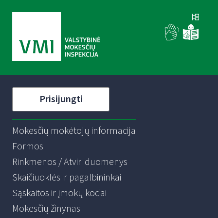
Prisijungti
Mokesčių mokėtojų informacija
Formos
Rinkmenos / Atviri duomenys
Skaičiuoklės ir pagalbininkai
Sąskaitos ir įmokų kodai
Mokesčių žinynas