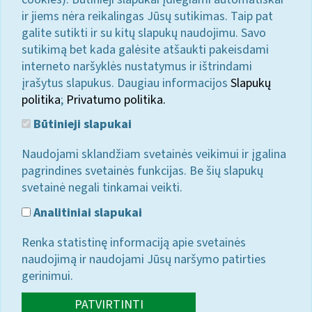
ir jiems nėra reikalingas Jūsų sutikimas. Taip pat
galite sutikti ir su kitų slapukų naudojimu. Savo
sutikimą bet kada galėsite atšaukti pakeisdami
interneto naršyklės nustatymus ir ištrindami
įrašytus slapukus. Daugiau informacijos
Slapukų
politika
;
Privatumo politika.
Būtinieji slapukai
Naudojami sklandžiam svetainės veikimui ir įgalina
pagrindines svetainės funkcijas. Be šių slapukų
svetainė negali tinkamai veikti.
Analitiniai slapukai
Renka statistinę informaciją apie svetainės
naudojimą ir naudojami Jūsų naršymo patirties
gerinimui.
PATVIRTINTI