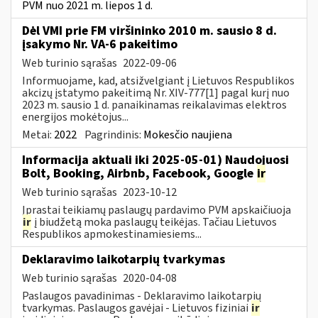
PVM nuo 2021 m. liepos 1 d.
Dėl VMI prie FM viršininko 2010 m. sausio 8 d.
įsakymo Nr. VA-6 pakeitimo
Web turinio sąrašas
2022-09-06
Informuojame, kad, atsižvelgiant į Lietuvos Respublikos
akcizų įstatymo pakeitimą Nr. XIV-777[1] pagal kurį nuo
2023 m. sausio 1 d. panaikinamas reikalavimas elektros
energijos mokėtojus...
Metai:
2022
Pagrindinis:
Mokesčio naujiena
Informacija aktuali iki 2025-05-01) Naudojuosi
Bolt, Booking, Airbnb, Facebook, Google
ir
Web turinio sąrašas
2023-10-12
Įprastai teikiamų paslaugų pardavimo PVM apskaičiuoja
ir
į biudžetą moka paslaugų teikėjas. Tačiau Lietuvos
Respublikos apmokestinamiesiems...
Deklaravimo laikotarpių tvarkymas
Web turinio sąrašas
2020-04-08
Paslaugos pavadinimas - Deklaravimo laikotarpių
tvarkymas. Paslaugos gavėjai - Lietuvos fiziniai
ir