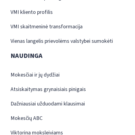
VMI kliento profilis
VMI skaitmeninė transformacija
Vienas langelis prievolėms valstybei sumokėti
NAUDINGA
Mokesčiai ir jų dydžiai
Atsiskaitymas grynaisiais pinigais
Dažniausiai užduodami klausimai
Mokesčių ABC
Viktorina moksleiviams