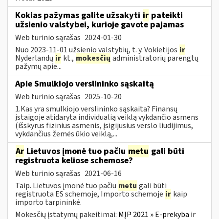
Kokias pažymas galite užsakyti
ir
pateikti
užsienio valstybei, kurioje gavote pajamas
Web turinio sąrašas
2024-01-30
Nuo 2023-11-01 užsienio valstybių, t. y. Vokietijos
ir
Nyderlandų
ir
kt.,
mokesčių
administratorių parengtų
pažymų apie...
Apie Smulkiojo verslininko sąskaitą
Web turinio sąrašas
2025-10-20
1.Kas yra smulkiojo verslininko sąskaita? Finansų
įstaigoje atidaryta individualią veiklą vykdančio asmens
(išskyrus fizinius asmenis, įsigijusius verslo liudijimus,
vykdančius žemės ūkio veiklą,...
Ar
Lietuvos įmonė tuo pačiu
metu
gali būti
registruota keliose schemose?
Web turinio sąrašas
2021-06-16
Taip. Lietuvos įmonė tuo pačiu
metu
gali būti
registruota ES schemoje, Importo schemoje
ir
kaip
importo tarpininkė.
Mokesčių įstatymų pakeitimai:
MĮP 2021 » E-prekyba ir