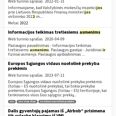
Web turinio sąrašas
2022-01-31
Informuojame, kad Valstybinės mokesčių inspekci
jos
prie Lietuvos Respublikos finansų ministeri
jos
viršininko 202
2
m....
Metai:
2022
Informacijos teikimas tretiesiems
asmenims
Web turinio sąrašas
2020-04-09
Paslaugos pavadinimas - Informacijos teikimas
tretiesiems
asmenims
. Paslaugos gavėjai - Juridiniai
ir
fiziniai asmenys. Paslaugos apibūdinimas: ...
Europos Sąjungos vidaus nuotolinė prekyba
prekėmis
Web turinio sąrašas
2023-07-11
Europos Sąjungos vidaus nuotolinė prekyba prekėmis
(toliau – ES nuotolinė prekyba), tai tokia prekyba
prekėmis Europos Sąjungos (toliau – ES) teritorijoje, kai
tenkinamos visos šios sąlygos: prekių...
oss
one stop shop
es vidaus nuotolinė prekyba
Dalis gyventojų pajamas iš „Airbnb“ prisimena
tik sulaukę klausimų iš VMI