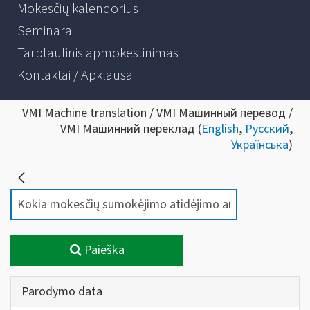
Mokesčių kalendorius
Seminarai
Tarptautinis apmokestinimas
Kontaktai / Apklausa
VMI Machine translation / VMI Машинный перевод /
VMI Машинний переклад (
English
,
Русский
,
Українська
)
Paieška
Parodymo data