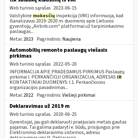
Web turinio sąrašas
2023-06-15
Valstybinė
mokesčių
inspekcija (VMI) informuoja, kad
išanalizavus 2019-2020 m. duomenis apie Lietuvos
gyventojų „Airbnb.com“ platformai už tarpininkavimo
paslaugas...
Metai:
2023
Pagrindinis:
Naujiena
Automobilių remonto paslaugų viešasis
pirkimas
Web turinio sąrašas
2022-05-20
INFORMACIJA APIE PRADEDAMUS PIRKIMUS Paslaugų
pirkimai I. PERKANČIOJI ORGANIZACIJA, ADRESAS
IR
KONTAKTINIAI DUOMENYS: I.1. Perkančiosios
organizacijos pavadinimas...
Metai:
2022
Pagrindinis:
Viešieji pirkimai
Deklaravimas už 2019 m
Web turinio sąrašas
2020-06-25
Gyventojai, jau gali deklaruoti praėjusiais metais gautas
pajamas. Tai galima padaryti e. būdu, prisijungus prie
Elektroninio deklaravimo sistemos, adresu
deklaravimas.vmi.lt. Deklaraciją...