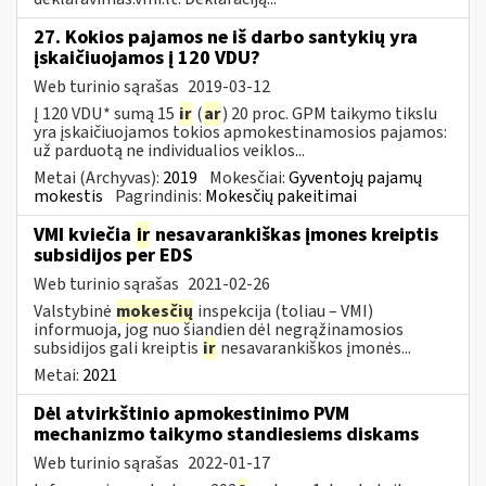
27. Kokios pajamos ne iš darbo santykių yra
įskaičiuojamos į 120 VDU?
Web turinio sąrašas
2019-03-12
Į 120 VDU* sumą 15
ir
(
ar
) 20 proc. GPM taikymo tikslu
yra įskaičiuojamos tokios apmokestinamosios pajamos:
už parduotą ne individualios veiklos...
Metai (Archyvas):
2019
Mokesčiai:
Gyventojų pajamų
mokestis
Pagrindinis:
Mokesčių pakeitimai
VMI kviečia
ir
nesavarankiškas įmones kreiptis
subsidijos per EDS
Web turinio sąrašas
2021-02-26
Valstybinė
mokesčių
inspekcija (toliau – VMI)
informuoja, jog nuo šiandien dėl negrąžinamosios
subsidijos gali kreiptis
ir
nesavarankiškos įmonės...
Metai:
2021
Dėl atvirkštinio apmokestinimo PVM
mechanizmo taikymo standiesiems diskams
Web turinio sąrašas
2022-01-17