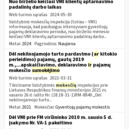
Nuo birželio keičiasi VMI klientų aptarnavimo
padalinių darbo laikas
Web turinio sąrašas
2024-05-30
Valstybinė mokesčių inspekcija (toliau – VMI)
informuoja, kad pasibaigus intensyviam gyventojų
pajamų deklaravimo periodui, nuo birželio mėnesio
keičiasi VMI klientų aptarnavimo padalinių darbo...
Metai:
2024
Pagrindinis:
Naujiena
Dėl nekilnojamojo turto pardavimo (
ar
kitokio
perleidimo) pajamų, gautų 2019
m.,...apskaičiavimo, deklaravimo
ir
pajamų
mokesčio
sumokėjimo
Web turinio sąrašas
2021-03-31
Tiksliname Valstybinės
mokesčių
inspekcijos prie
Lietuvos Respublikos finansų ministerijos 2021 m.
vasario 26 d. rašto Nr. (18.18-31-1)RM-8840 „Dėl
nekilnojamojo turto...
Metai:
2021
Mokesčiai:
Gyventojų pajamų mokestis
Dėl VMI prie FM viršininko 2010 m. sausio 5 d.
įsakymo Nr. VA-1 pakeitimo