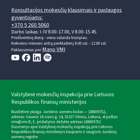
Konsultacijos mokesčių klausimais ir paslaugos
gyventojams:
+370 5 260 5060
Darbo laikas: I-IV 8.00-17.00, V 8.00-15.45.
Prieššventinę dieną - viena valanda trumpiau.
Kiekvieno mėnesio antrą penktadienį 8.00 val. - 12.00 val.
Mano VMI
Paklausimas per
Valstybinė mokesčių inspekcija prie Lietuvos
Respublikos finansų ministerijos
Biudžetinė įstaiga. Juridinio asmens kodas — 188659752,
adresas: Vasario 16-osios g. 14, 01107 Vilnius, Lietuva, el.paštas:
vmi@vmi.lt
, E. pristatymo dėžutės adresas 188659752
Duomenys apie Valstybinę mokesčių inspekciją prie Lietuvos
Respublikos finansų ministerijos kaupiami ir saugomi Juridinių
asmenų registre