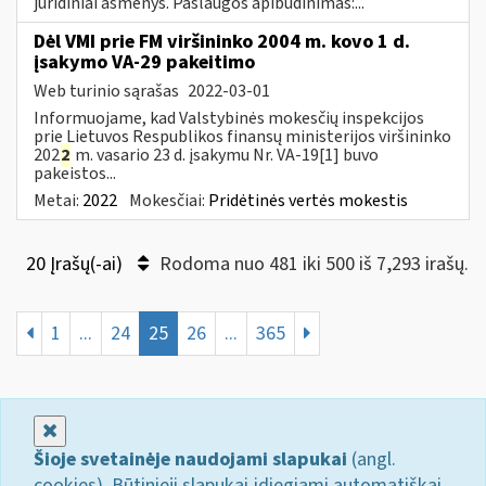
juridiniai asmenys. Paslaugos apibūdinimas:...
Dėl VMI prie FM viršininko 2004 m. kovo 1 d.
įsakymo VA-29 pakeitimo
Web turinio sąrašas
2022-03-01
Informuojame, kad Valstybinės mokesčių inspekcijos
prie Lietuvos Respublikos finansų ministerijos viršininko
202
2
m. vasario 23 d. įsakymu Nr. VA-19[1] buvo
pakeistos...
Metai:
2022
Mokesčiai:
Pridėtinės vertės mokestis
20 Įrašų(-ai)
Rodoma nuo 481 iki 500 iš 7,293 irašų.
1
...
24
25
26
...
365
Uždaryti
Šioje svetainėje naudojami slapukai
(angl.
cookies). Būtinieji slapukai įdiegiami automatiškai