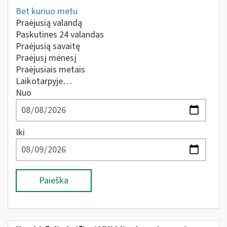
Bet kuriuo metu
Praėjusią valandą
Paskutines 24 valandas
Praėjusią savaitę
Praėjusį mėnesį
Praėjusiais metais
Laikotarpyje…
Nuo
Iki
Paieška