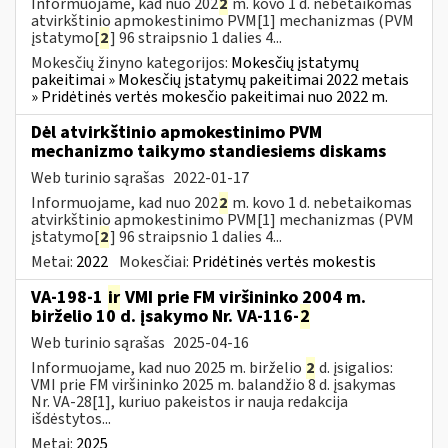
Informuojame, kad nuo 202
2
m. kovo 1 d. nebetaikomas
atvirkštinio apmokestinimo PVM[1] mechanizmas (PVM
įstatymo[
2
] 96 straipsnio 1 dalies 4...
Mokesčių žinyno kategorijos:
Mokesčių įstatymų
pakeitimai » Mokesčių įstatymų pakeitimai 2022 metais
» Pridėtinės vertės mokesčio pakeitimai nuo 2022 m.
Dėl atvirkštinio apmokestinimo PVM
mechanizmo taikymo standiesiems diskams
Web turinio sąrašas
2022-01-17
Informuojame, kad nuo 202
2
m. kovo 1 d. nebetaikomas
atvirkštinio apmokestinimo PVM[1] mechanizmas (PVM
įstatymo[
2
] 96 straipsnio 1 dalies 4...
Metai:
2022
Mokesčiai:
Pridėtinės vertės mokestis
VA-198-1
ir
VMI prie FM viršininko 2004 m.
birželio 10 d. įsakymo Nr. VA-116-
2
Web turinio sąrašas
2025-04-16
Informuojame, kad nuo 2025 m. birželio
2
d. įsigalios:
VMI prie FM viršininko 2025 m. balandžio 8 d. įsakymas
Nr. VA-28[1], kuriuo pakeistos ir nauja redakcija
išdėstytos...
Metai:
2025