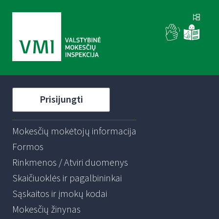
Prisijungti
Mokesčių mokėtojų informacija
Formos
Rinkmenos / Atviri duomenys
Skaičiuoklės ir pagalbininkai
Sąskaitos ir įmokų kodai
Mokesčių žinynas