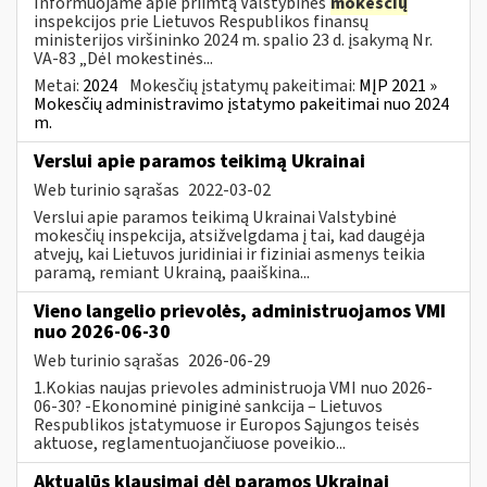
Informuojame apie priimtą Valstybinės
mokesčių
inspekcijos prie Lietuvos Respublikos finansų
ministerijos viršininko 2024 m. spalio 23 d. įsakymą Nr.
VA-83 „Dėl mokestinės...
Metai:
2024
Mokesčių įstatymų pakeitimai:
MĮP 2021 »
Mokesčių administravimo įstatymo pakeitimai nuo 2024
m.
Verslui apie paramos teikimą Ukrainai
Web turinio sąrašas
2022-03-02
Verslui apie paramos teikimą Ukrainai Valstybinė
mokesčių inspekcija, atsižvelgdama į tai, kad daugėja
atvejų, kai Lietuvos juridiniai ir fiziniai asmenys teikia
paramą, remiant Ukrainą, paaiškina...
Vieno langelio prievolės, administruojamos VMI
nuo 2026-06-30
Web turinio sąrašas
2026-06-29
1.Kokias naujas prievoles administruoja VMI nuo 2026-
06-30? -Ekonominė piniginė sankcija – Lietuvos
Respublikos įstatymuose ir Europos Sąjungos teisės
aktuose, reglamentuojančiuose poveikio...
Aktualūs klausimai dėl paramos Ukrainai