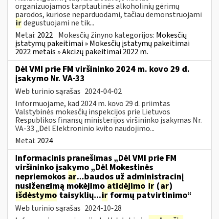
organizuojamos tarptautinės alkoholinių gėrimų
parodos, kuriose neparduodami, tačiau demonstruojami
ir
degustuojami ne tik...
Metai:
2022
Mokesčių žinyno kategorijos:
Mokesčių
įstatymų pakeitimai » Mokesčių įstatymų pakeitimai
2022 metais » Akcizų pakeitimai 2022 m.
Dėl VMI prie FM viršininko 2024 m. kovo 29 d.
įsakymo Nr. VA-33
Web turinio sąrašas
2024-04-02
Informuojame, kad 2024 m. kovo 29 d. priimtas
Valstybinės mokesčių inspekcijos prie Lietuvos
Respublikos finansų ministerijos viršininko įsakymas Nr.
VA-33 „Dėl Elektroninio kvito naudojimo...
Metai:
2024
Informacinis pranešimas „Dėl VMI prie FM
viršininko įsakymo „Dėl Mokestinės
nepriemokos
ar
...baudos už administracinį
nusižengimą mokėjimo
atidėjimo
ir
(
ar
)
išdėstymo
taisyklių...
ir
formų patvirtinimo“
Web turinio sąrašas
2024-10-28