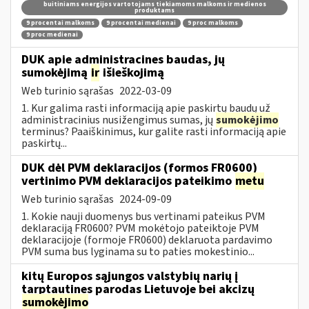
buitiniams energijos vartotojams tiekiamoms malkoms ir medienos
produktams
9 procentai malkoms
9 procentai medienai
9 proc malkoms
9 proc medienai
DUK apie administracines baudas, jų
sumokėjimą
ir
išieškojimą
Web turinio sąrašas
2022-03-09
1. Kur galima rasti informaciją apie paskirtų baudų už
administracinius nusižengimus sumas, jų
sumokėjimo
terminus? Paaiškinimus, kur galite rasti informaciją apie
paskirtų...
DUK dėl PVM deklaracijos (formos FR0600)
vertinimo PVM deklaracijos pateikimo
metu
Web turinio sąrašas
2024-09-09
1. Kokie nauji duomenys bus vertinami pateikus PVM
deklaraciją FR0600? PVM mokėtojo pateiktoje PVM
deklaracijoje (formoje FR0600) deklaruota pardavimo
PVM suma bus lyginama su to paties mokestinio...
kitų Europos sąjungos valstybių narių į
tarptautines parodas Lietuvoje bei akcizų
sumokėjimo