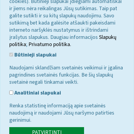
cookies). Būtinieji slapukai įdiegiami automatiškai
ir jiems nėra reikalingas Jūsų sutikimas. Taip pat
galite sutikti ir su kitų slapukų naudojimu. Savo
sutikimą bet kada galėsite atšaukti pakeisdami
interneto naršyklės nustatymus ir ištrindami
įrašytus slapukus. Daugiau informacijos
Slapukų
politika
;
Privatumo politika.
Būtinieji slapukai
Naudojami sklandžiam svetainės veikimui ir įgalina
pagrindines svetainės funkcijas. Be šių slapukų
svetainė negali tinkamai veikti.
Analitiniai slapukai
Renka statistinę informaciją apie svetainės
naudojimą ir naudojami Jūsų naršymo patirties
gerinimui.
PATVIRTINTI