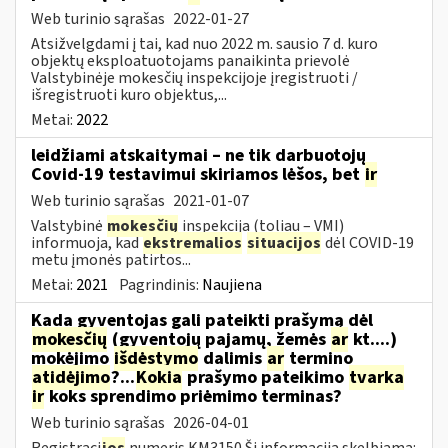
Web turinio sąrašas
2022-01-27
Atsižvelgdami į tai, kad nuo 2022 m. sausio 7 d. kuro
objektų eksploatuotojams panaikinta prievolė
Valstybinėje mokesčių inspekcijoje įregistruoti /
išregistruoti kuro objektus,...
Metai:
2022
leidžiami atskaitymai – ne tik darbuotojų
Covid-19 testavimui skiriamos lėšos, bet
ir
Web turinio sąrašas
2021-01-07
Valstybinė
mokesčių
inspekcija (toliau – VMI)
informuoja, kad
ekstremalios
situacijos
dėl COVID-19
metu įmonės patirtos...
Metai:
2021
Pagrindinis:
Naujiena
Kada gyventojas gali pateikti prašymą dėl
mokesčių
(gyventojų pajamų, žemės
ar
kt....)
mokėjimo
išdėstymo
dalimis
ar
termino
atidėjimo
?...
Kokia
prašymo pateikimo
tvarka
ir
koks sprendimo priėmimo terminas?
Web turinio sąrašas
2026-04-01
Registraci
jos
numeris KM3150 Ši informacija skelbiama: