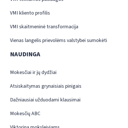
VMI kliento profilis
VMI skaitmeninė transformacija
Vienas langelis prievolėms valstybei sumokėti
NAUDINGA
Mokesčiai ir jų dydžiai
Atsiskaitymas grynaisiais pinigais
Dažniausiai užduodami klausimai
Mokesčių ABC
Viktorina moksleiviams