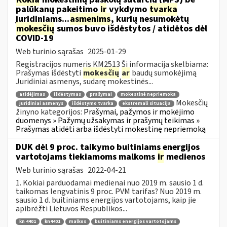
palūkanų pakeitimo
ir
vykdymo
tvarka
juridiniams...
asmenims
, kurių nesumokėtų
mokesčių
sumos buvo išdėstytos / atidėtos dėl
COVID-19
Web turinio sąrašas
2025-01-29
Registracijos numeris KM2513 Ši informacija skelbiama:
Prašymas išdėstyti
mokesčių
ar
baudų sumokėjimą
Juridiniai asmenys, sudarę mokestinės...
atidėjimas
išdėstymas
prašymai
mokestinė nepriemoka
Mokesčių
juridiniai asmenys
išdėstymo tvarka
ekstremali situacija
žinyno kategorijos:
Prašymai, pažymos ir mokėjimo
duomenys » Pažymų užsakymas ir prašymų teikimas »
Prašymas atidėti arba išdėstyti mokestinę nepriemoką
DUK dėl 9 proc. taikymo buitiniams energijos
vartotojams tiekiamoms malkoms
ir
medienos
Web turinio sąrašas
2022-04-21
1. Kokiai parduodamai medienai nuo 2019 m. sausio 1 d.
taikomas lengvatinis 9 proc. PVM tarifas? Nuo 2019 m.
sausio 1 d. buitiniams energijos vartotojams, kaip jie
apibrėžti Lietuvos Respublikos...
kn 4401
kn4401
malkos
buitiniams energijos vartotojams