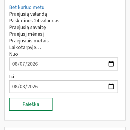
Bet kuriuo metu
Praėjusią valandą
Paskutines 24 valandas
Praėjusią savaitę
Praėjusį mėnesį
Praėjusiais metais
Laikotarpyje…
Nuo
Iki
Paieška