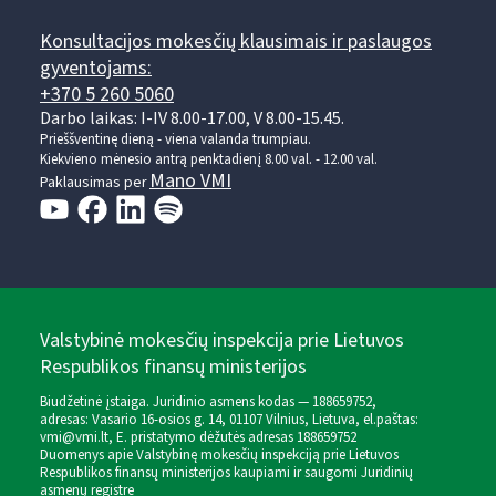
Konsultacijos mokesčių klausimais ir paslaugos
gyventojams:
+370 5 260 5060
Darbo laikas: I-IV 8.00-17.00, V 8.00-15.45.
Prieššventinę dieną - viena valanda trumpiau.
Kiekvieno mėnesio antrą penktadienį 8.00 val. - 12.00 val.
Mano VMI
Paklausimas per
Valstybinė mokesčių inspekcija prie Lietuvos
Respublikos finansų ministerijos
Biudžetinė įstaiga. Juridinio asmens kodas — 188659752,
adresas: Vasario 16-osios g. 14, 01107 Vilnius, Lietuva, el.paštas:
vmi@vmi.lt
, E. pristatymo dėžutės adresas 188659752
Duomenys apie Valstybinę mokesčių inspekciją prie Lietuvos
Respublikos finansų ministerijos kaupiami ir saugomi Juridinių
asmenų registre