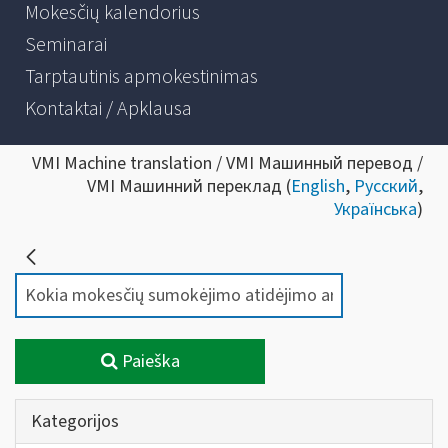
Mokesčių kalendorius
Seminarai
Tarptautinis apmokestinimas
Kontaktai / Apklausa
VMI Machine translation / VMI Машинный перевод /
VMI Машинний переклад (
English
,
Русский
,
Українська
)
Paieška
Kategorijos