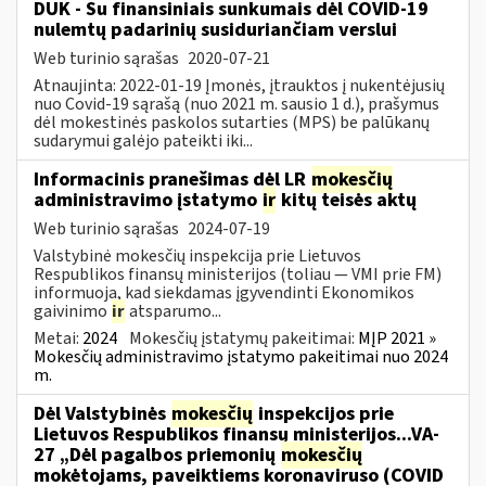
DUK - Su finansiniais sunkumais dėl COVID-19
nulemtų padarinių susiduriančiam verslui
Web turinio sąrašas
2020-07-21
Atnaujinta: 2022-01-19 Įmonės, įtrauktos į nukentėjusių
nuo Covid-19 sąrašą (nuo 2021 m. sausio 1 d.), prašymus
dėl mokestinės paskolos sutarties (MPS) be palūkanų
sudarymui galėjo pateikti iki...
Informacinis pranešimas dėl LR
mokesčių
administravimo įstatymo
ir
kitų teisės aktų
Web turinio sąrašas
2024-07-19
Valstybinė mokesčių inspekcija prie Lietuvos
Respublikos finansų ministerijos (toliau — VMI prie FM)
informuoja, kad siekdamas įgyvendinti Ekonomikos
gaivinimo
ir
atsparumo...
Metai:
2024
Mokesčių įstatymų pakeitimai:
MĮP 2021 »
Mokesčių administravimo įstatymo pakeitimai nuo 2024
m.
Dėl Valstybinės
mokesčių
inspekcijos prie
Lietuvos Respublikos finansų ministerijos...VA-
27 „Dėl pagalbos priemonių
mokesčių
mokėtojams, paveiktiems koronaviruso (COVID