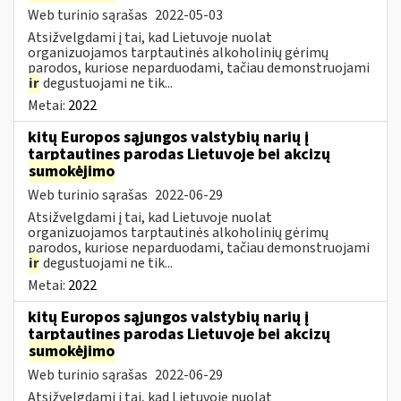
Web turinio sąrašas
2022-05-03
Atsižvelgdami į tai, kad Lietuvoje nuolat
organizuojamos tarptautinės alkoholinių gėrimų
parodos, kuriose neparduodami, tačiau demonstruojami
ir
degustuojami ne tik...
Metai:
2022
kitų Europos sąjungos valstybių narių į
tarptautines parodas Lietuvoje bei akcizų
sumokėjimo
Web turinio sąrašas
2022-06-29
Atsižvelgdami į tai, kad Lietuvoje nuolat
organizuojamos tarptautinės alkoholinių gėrimų
parodos, kuriose neparduodami, tačiau demonstruojami
ir
degustuojami ne tik...
Metai:
2022
kitų Europos sąjungos valstybių narių į
tarptautines parodas Lietuvoje bei akcizų
sumokėjimo
Web turinio sąrašas
2022-06-29
Atsižvelgdami į tai, kad Lietuvoje nuolat