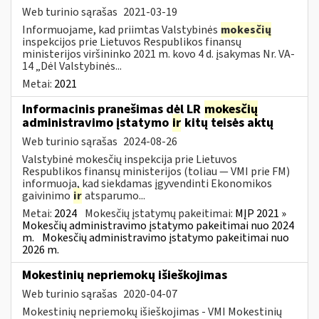
Web turinio sąrašas
2021-03-19
Informuojame, kad priimtas Valstybinės
mokesčių
inspekcijos prie Lietuvos Respublikos finansų
ministerijos viršininko 2021 m. kovo 4 d. įsakymas Nr. VA-
14 „Dėl Valstybinės...
Metai:
2021
Informacinis pranešimas dėl LR
mokesčių
administravimo įstatymo
ir
kitų teisės aktų
Web turinio sąrašas
2024-08-26
Valstybinė mokesčių inspekcija prie Lietuvos
Respublikos finansų ministerijos (toliau — VMI prie FM)
informuoja, kad siekdamas įgyvendinti Ekonomikos
gaivinimo
ir
atsparumo...
Metai:
2024
Mokesčių įstatymų pakeitimai:
MĮP 2021 »
Mokesčių administravimo įstatymo pakeitimai nuo 2024
m.
Mokesčių administravimo įstatymo pakeitimai nuo
2026 m.
Mokestinių nepriemokų išieškojimas
Web turinio sąrašas
2020-04-07
Mokestinių nepriemokų išieškojimas - VMI Mokestinių