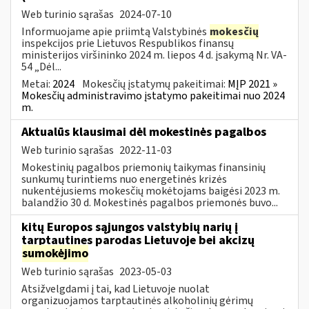
Web turinio sąrašas
2024-07-10
Informuojame apie priimtą Valstybinės
mokesčių
inspekcijos prie Lietuvos Respublikos finansų
ministerijos viršininko 2024 m. liepos 4 d. įsakymą Nr. VA-
54 „Dėl...
Metai:
2024
Mokesčių įstatymų pakeitimai:
MĮP 2021 »
Mokesčių administravimo įstatymo pakeitimai nuo 2024
m.
Aktualūs klausimai dėl mokestinės pagalbos
Web turinio sąrašas
2022-11-03
Mokestinių pagalbos priemonių taikymas finansinių
sunkumų turintiems nuo energetinės krizės
nukentėjusiems mokesčių mokėtojams baigėsi 2023 m.
balandžio 30 d. Mokestinės pagalbos priemonės buvo...
kitų Europos sąjungos valstybių narių į
tarptautines parodas Lietuvoje bei akcizų
sumokėjimo
Web turinio sąrašas
2023-05-03
Atsižvelgdami į tai, kad Lietuvoje nuolat
organizuojamos tarptautinės alkoholinių gėrimų