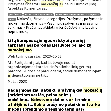
Prašymas išdėstyti
mokesčių
ar
baudų sumokėjimą
Aspektas Komentaras...
prašymas
mokestinė nepriemoka
mokestinės nepriemokos atidėjimas
Mokesčių žinyno kategorijos:
Prašymai, pažymos ir
mps
mokėjimo duomenys » Pažymų užsakymas ir prašymų
teikimas » Prašymas atidėti arba išdėstyti mokestinę
nepriemoką
kitų Europos sąjungos valstybių narių į
tarptautines parodas Lietuvoje bei akcizų
sumokėjimo
Web turinio sąrašas
2023-05-03
Atsižvelgdami į tai, kad Lietuvoje nuolat
organizuojamos tarptautinės alkoholinių gėrimų
parodos, kuriose neparduodami, tačiau demonstruojami
ir
degustuojami ne tik...
Metai:
2023
Kada įmonė gali pateikti prašymą dėl
mokesčių
(pridėtinės vertės, pelno
ar
kt.)
mokėjimo...
išdėstymo
dalimis
ar
termino
atidėjimo
?...
Kokia
prašymo pateikimo
tvarka
ir
koks sprendimo priėmimo terminas?