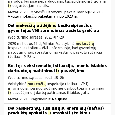
parodos, kuriose neparduodami, tačiau demonstruojami
ir
degustuojami ne tik...
Metai:
2023
Mokesčių įstatymų pakeitimai:
MĮP 2021 »
Akcizų mokesčių pakeitimai nuo 2023 m.
Dėl
mokesčių
atidėjimo
besikreipiančius
gyventojus VMI sprendimas pasieks greičiau
Web turinio sąrašas
2020-07-20
2020 m. liepos 16 d., Vilnius. Valstybinė
mokesčių
inspekcija (toliau – VMI) informuoja, kad gyventojų
patogumui supaprastino mokestinių paskolų sutarčių
(toliau – MPS)...
Kol tęsis ekstremalioji situacija, įmonių išlaidos
darbuotojų maitinimui
ir
pavežėjimui
Web turinio sąrašas
2021-10-06
Valstybinė
mokesčių
inspekcija (toliau – VMI)
informuoja, jog nuo šiol įmonės darbuotojų maitinimui
ir
pavežėjimui į darbą patiriamas išlaidas gali...
Metai:
2021
Pagrindinis:
Naujiena
Dėl pasikeitimų, susijusių su energinių (naftos)
produktų apskaita
ir
ataskaitų teikimu