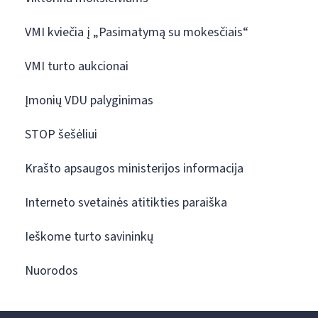
VMI kviečia į „Pasimatymą su mokesčiais“
VMI turto aukcionai
Įmonių VDU palyginimas
STOP šešėliui
Krašto apsaugos ministerijos informacija
Interneto svetainės atitikties paraiška
Ieškome turto savininkų
Nuorodos