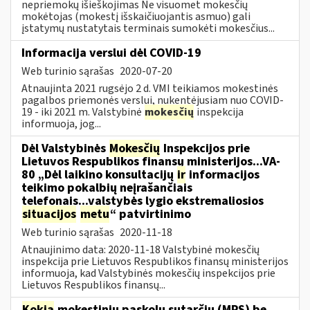
nepriemokų išieškojimas Ne visuomet mokesčių
mokėtojas (mokestį išskaičiuojantis asmuo) gali
įstatymų nustatytais terminais sumokėti mokesčius...
Informacija verslui dėl COVID-19
Web turinio sąrašas
2020-07-20
Atnaujinta 2021 rugsėjo 2 d. VMI teikiamos mokestinės
pagalbos priemonės verslui, nukentėjusiam nuo COVID-
19 - iki 2021 m. Valstybinė
mokesčių
inspekcija
informuoja, jog...
Dėl Valstybinės
Mokesčių
Inspekcijos prie
Lietuvos Respublikos finansų ministerijos...VA-
80 „Dėl laikino konsultacijų
ir
informacijos
teikimo pokalbių neįrašančiais
telefonais...valstybės lygio ekstremaliosios
situacijos
metu
“ patvirtinimo
Web turinio sąrašas
2020-11-18
Atnaujinimo data: 2020-11-18 Valstybinė mokesčių
inspekcija prie Lietuvos Respublikos finansų ministerijos
informuoja, kad Valstybinės mokesčių inspekcijos prie
Lietuvos Respublikos finansų...
Kokia
mokestinių paskolų sutarčių (MPS) be