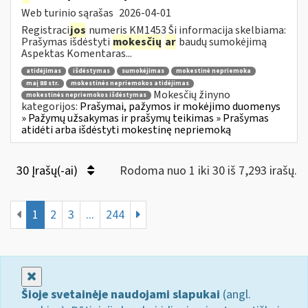
Web turinio sąrašas
2026-04-01
Registraci
jos
numeris KM1453 Ši informacija skelbiama:
Prašymas išdėstyti
mokesčių
ar
baudų sumokėjimą
Aspektas Komentaras...
atidėjimas
išdėstymas
sumokėjimas
mokestinė nepriemoka
maį 88 str.
mokestinės nepriemokos atidėjimas
Mokesčių žinyno
mokestinės nepriemokos išdėstymas
kategorijos:
Prašymai, pažymos ir mokėjimo duomenys
» Pažymų užsakymas ir prašymų teikimas » Prašymas
atidėti arba išdėstyti mokestinę nepriemoką
30 Įrašų(-ai)
Rodoma nuo 1 iki 30 iš 7,293 irašų.
1
2
3
...
244
Uždaryti
Šioje svetainėje naudojami slapukai
(angl.