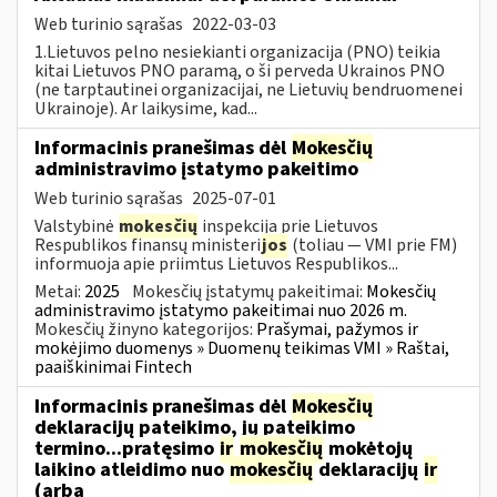
Web turinio sąrašas
2022-03-03
1.Lietuvos pelno nesiekianti organizacija (PNO) teikia
kitai Lietuvos PNO paramą, o ši perveda Ukrainos PNO
(ne tarptautinei organizacijai, ne Lietuvių bendruomenei
Ukrainoje). Ar laikysime, kad...
Informacinis pranešimas dėl
Mokesčių
administravimo įstatymo pakeitimo
Web turinio sąrašas
2025-07-01
Valstybinė
mokesčių
inspekcija prie Lietuvos
Respublikos finansų ministeri
jos
(toliau — VMI prie FM)
informuoja apie priimtus Lietuvos Respublikos...
Metai:
2025
Mokesčių įstatymų pakeitimai:
Mokesčių
administravimo įstatymo pakeitimai nuo 2026 m.
Mokesčių žinyno kategorijos:
Prašymai, pažymos ir
mokėjimo duomenys » Duomenų teikimas VMI » Raštai,
paaiškinimai Fintech
Informacinis pranešimas dėl
Mokesčių
deklaracijų pateikimo, jų pateikimo
termino...pratęsimo
ir
mokesčių
mokėtojų
laikino atleidimo nuo
mokesčių
deklaracijų
ir
(arba