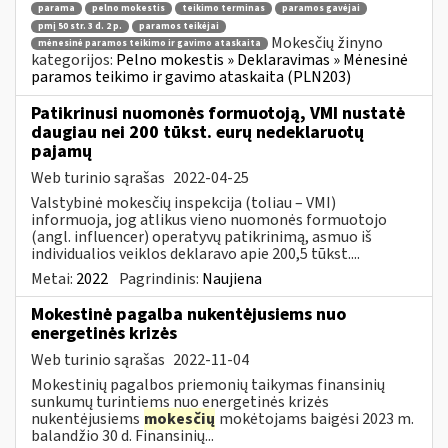
parama
pelno mokestis
teikimo terminas
paramos gavėjai
pmį 50 str. 3 d. 2 p.
paramos teikėjai
Mokesčių žinyno
mėnesinė paramos teikimo ir gavimo ataskaita
kategorijos:
Pelno mokestis » Deklaravimas » Mėnesinė
paramos teikimo ir gavimo ataskaita (PLN203)
Patikrinusi nuomonės formuotoją, VMI nustatė
daugiau nei 200 tūkst. eurų nedeklaruotų
pajamų
Web turinio sąrašas
2022-04-25
Valstybinė mokesčių inspekcija (toliau – VMI)
informuoja, jog atlikus vieno nuomonės formuotojo
(angl. influencer) operatyvų patikrinimą, asmuo iš
individualios veiklos deklaravo apie 200,5 tūkst....
Metai:
2022
Pagrindinis:
Naujiena
Mokestinė pagalba nukentėjusiems nuo
energetinės krizės
Web turinio sąrašas
2022-11-04
Mokestinių pagalbos priemonių taikymas finansinių
sunkumų turintiems nuo energetinės krizės
nukentėjusiems
mokesčių
mokėtojams baigėsi 2023 m.
balandžio 30 d. Finansinių...