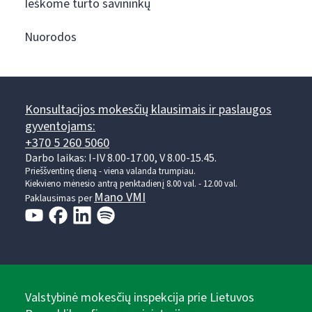
Ieškome turto savininkų
Nuorodos
Konsultacijos mokesčių klausimais ir paslaugos
gyventojams:
+370 5 260 5060
Darbo laikas: I-IV 8.00-17.00, V 8.00-15.45.
Prieššventinę dieną - viena valanda trumpiau.
Kiekvieno mėnesio antrą penktadienį 8.00 val. - 12.00 val.
Mano VMI
Paklausimas per
Valstybinė mokesčių inspekcija prie Lietuvos