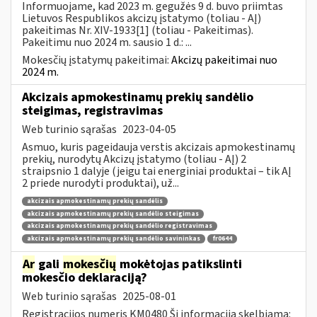
Informuojame, kad 2023 m. gegužės 9 d. buvo priimtas
Lietuvos Respublikos akcizų įstatymo (toliau - AĮ)
pakeitimas Nr. XIV-1933[1] (toliau - Pakeitimas).
Pakeitimu nuo 2024 m. sausio 1 d.: ...
Mokesčių įstatymų pakeitimai:
Akcizų pakeitimai nuo
2024 m.
Akcizais apmokestinamų prekių sandėlio
steigimas, registravimas
Web turinio sąrašas
2023-04-05
Asmuo, kuris pageidauja verstis akcizais apmokestinamų
prekių, nurodytų Akcizų įstatymo (toliau - AĮ) 2
straipsnio 1 dalyje (jeigu tai energiniai produktai – tik AĮ
2 priede nurodyti produktai), už...
akcizais apmokestinamų prekių sandėlis
akcizais apmokestinamų prekių sandėlio steigimas
akcizais apmokestinamų prekių sandėlio registravimas
akcizais apmokestinamų prekių sandėlio savininkas
fr0644
Ar
gali
mokesčių
mokėtojas patikslinti
mokesčio deklaraciją?
Web turinio sąrašas
2025-08-01
Registracijos numeris KM0480 Ši informacija skelbiama: