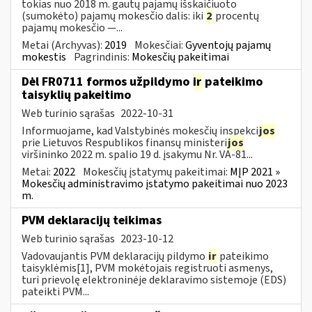
tokias nuo 2018 m. gautų pajamų išskaičiuoto
(sumokėto) pajamų mokesčio dalis: iki
2
procentų
pajamų mokesčio —...
Metai (Archyvas):
2019
Mokesčiai:
Gyventojų pajamų
mokestis
Pagrindinis:
Mokesčių pakeitimai
Dėl FR0711 formos užpildymo
ir
pateikimo
taisyklių pakeitimo
Web turinio sąrašas
2022-10-31
Informuojame, kad Valstybinės mokesčių inspekci
jos
prie Lietuvos Respublikos finansų ministeri
jos
viršininko 2022 m. spalio 19 d. įsakymu Nr. VA-81...
Metai:
2022
Mokesčių įstatymų pakeitimai:
MĮP 2021 »
Mokesčių administravimo įstatymo pakeitimai nuo 2023
m.
PVM deklaracijų teikimas
Web turinio sąrašas
2023-10-12
Vadovaujantis PVM deklaracijų pildymo
ir
pateikimo
taisyklėmis[1], PVM mokėtojais registruoti asmenys,
turi prievolę elektroninėje deklaravimo sistemoje (EDS)
pateikti PVM...