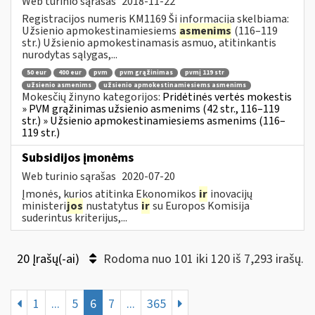
Web turinio sąrašas
2018-11-22
Registracijos numeris KM1169 Ši informacija skelbiama:
Užsienio apmokestinamiesiems
asmenims
(116–119
str.) Užsienio apmokestinamasis asmuo, atitinkantis
nurodytas sąlygas,...
50 eur
400 eur
pvm
pvm grąžinimas
pvmį 119 str
užsienio asmenims
užsienio apmokestinamiesiems asmenims
Mokesčių žinyno kategorijos:
Pridėtinės vertės mokestis
» PVM grąžinimas užsienio asmenims (42 str., 116–119
str.) » Užsienio apmokestinamiesiems asmenims (116–
119 str.)
Subsidijos įmonėms
Web turinio sąrašas
2020-07-20
Įmonės, kurios atitinka Ekonomikos
ir
inovacijų
ministeri
jos
nustatytus
ir
su Europos Komisija
suderintus kriterijus,...
20 Įrašų(-ai)
Rodoma nuo 101 iki 120 iš 7,293 irašų.
1
...
5
6
7
...
365