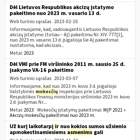
Dėl Lietuvos Respublikos akcizų įstatymo
pakeitimo nuo 2023 m. vasario 13 d.
Web turinio sąrašas
2023-02-10
Informuojame, kad, vadovaujantis Lietuvos Respublikos
akcizų įstatymo (toliau − AĮ) pakeitimu Nr. XIV-777[1],
nuo 2023 m. vasario 13 d. įsigalioja šie AĮ pakeitimai:
nustatoma, kad akcizais...
Metai:
2023
Dėl VMI prie FM viršininko 2011 m. sausio 25 d.
įsakymo VA-16 pakeitimo
Web turinio sąrašas
2023-03-07
Informuojame, kad nuo 2023 m. kovo 3 d. įsigaliojo
Valstybinės
mokesčių
inspekcijos prie Lietuvos
Respublikos finansų ministerijos viršininko 2023 m. kovo
2 d. įsakymas Nr....
Metai:
2023
Mokesčių įstatymų pakeitimai:
MĮP 2021 »
Akcizų mokesčių pakeitimai nuo 2023 m.
Už kurį laikotarpį
ir
nuo kokios sumos užsienio
apmokestinamiesiems
asmenims
gali