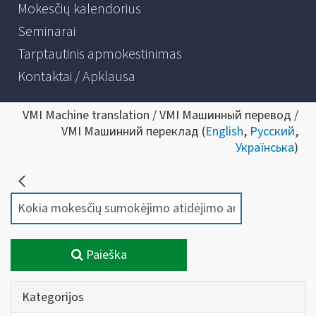
Mokesčių kalendorius
Seminarai
Tarptautinis apmokestinimas
Kontaktai / Apklausa
VMI Machine translation / VMI Машинный перевод /
VMI Машинний переклад (
English
,
Русский
,
Українська
)
Paieška
Kategorijos