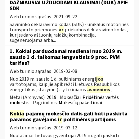
DAŽNIAUSIAI UŽDUODAMI KLAUSIMAI (DUK) APIE
SDK
Web turinio sąrašas
2021-09-22
Savininko deklaravimo kodas (SDK) - unikalus motorinės
transporto priemonės
ar
priekabos deklaravimo kodas,
kurį sudaro aštuonių raidžių kombinacija,
sugeneruojama arba...
1. Kokiai parduodamai medienai nuo 2019 m.
sausio 1 d. taikomas lengvatinis 9 proc. PVM
tarifas?
Web turinio sąrašas
2019-03-08
Nuo 2019 m. sausio 1 d. buitiniams energi
jos
vartotojams, kaip jie apibrėžti Lietuvos Respublikos
energetikos įstatyme (t. y. fiziniams
asmenims
,...
Metai (Archyvas):
2019
Mokesčiai:
Pridėtinės vertės
mokestis
Pagrindinis:
Mokesčių pakeitimai
Kokia
pajamų mokesčio dalis gali būti paskirta
paramos gavėjams
ir
politinėms partijoms
Web turinio sąrašas
2019-03-12
Nuolatiniai Lietuvos gyventojai 2019 m. gali paskirti