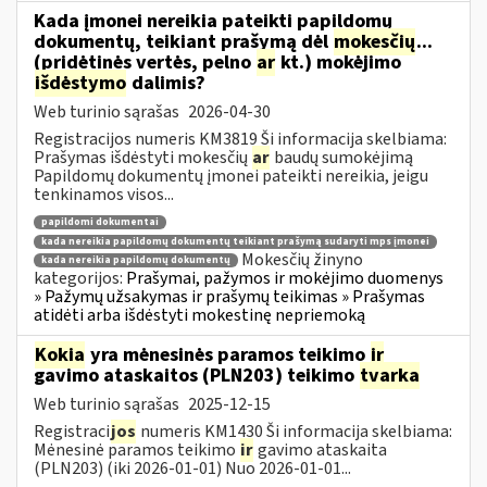
Kada įmonei nereikia pateikti papildomų
dokumentų, teikiant prašymą dėl
mokesčių
...
(pridėtinės vertės, pelno
ar
kt.) mokėjimo
išdėstymo
dalimis?
Web turinio sąrašas
2026-04-30
Registracijos numeris KM3819 Ši informacija skelbiama:
Prašymas išdėstyti mokesčių
ar
baudų sumokėjimą
Papildomų dokumentų įmonei pateikti nereikia, jeigu
tenkinamos visos...
papildomi dokumentai
kada nereikia papildomų dokumentų teikiant prašymą sudaryti mps įmonei
Mokesčių žinyno
kada nereikia papildomų dokumentų
kategorijos:
Prašymai, pažymos ir mokėjimo duomenys
» Pažymų užsakymas ir prašymų teikimas » Prašymas
atidėti arba išdėstyti mokestinę nepriemoką
Kokia
yra mėnesinės paramos teikimo
ir
gavimo ataskaitos (PLN203) teikimo
tvarka
Web turinio sąrašas
2025-12-15
Registraci
jos
numeris KM1430 Ši informacija skelbiama:
Mėnesinė paramos teikimo
ir
gavimo ataskaita
(PLN203) (iki 2026-01-01) Nuo 2026-01-01...