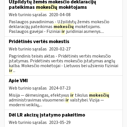
Užpildytų žemės mokesčio deklaracijų
pateikimas
mokesčių
mokėtojams
Web turinio sąrašas
2020-04-08
Paslaugos pavadinimas - Užpildytų žemės mokesčio
deklaracijų pateikimas
mokesčių
mokėtojams.
Paslaugos gavėjai - Fiziniai
ir
juridiniai asmenys....
Pridėtinės vertės mokestis
Web turinio sąrašas
2020-02-27
Pagrindinis teisės aktas - Pridėtinės vertės mokesčio
įstatymas. Pridėtinės vertės mokesčio įstatymas anglų
kalba. Mokesčio mokėtojai - Lietuvos bei užsienio fiziniai
ir
...
Apie VMI
Web turinio sąrašas
2024-07-23
Misija — dėmesingas, efektyvus
ir
tikslus
mokesčių
administravimas visuomenei
ir
valstybei. Vizija —
moderni veiklių,...
Dėl LR akcizų įstatymo pakeitimo
Web turinio sąrašas
2023-05-29