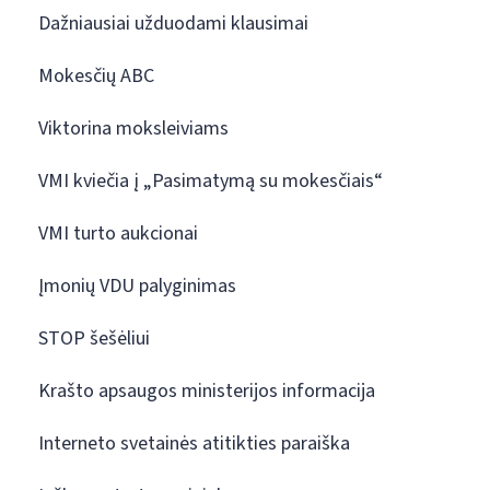
Dažniausiai užduodami klausimai
Mokesčių ABC
Viktorina moksleiviams
VMI kviečia į „Pasimatymą su mokesčiais“
VMI turto aukcionai
Įmonių VDU palyginimas
STOP šešėliui
Krašto apsaugos ministerijos informacija
Interneto svetainės atitikties paraiška