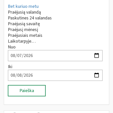
Bet kuriuo metu
Praėjusią valandą
Paskutines 24 valandas
Praėjusią savaitę
Praėjusį mėnesį
Praėjusiais metais
Laikotarpyje…
Nuo
Iki
Paieška