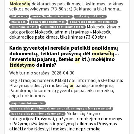
Mokesčių
deklaracijos pateikimas, tikslinimas, laikinas
veiklos nevykdymas (73-80 str.) Deklaracija tikslinama...
deklaracija
mokesčių administravimas
mokesčių mokėtojas
maį 80 str.
deklaracijos tikslinimas
deklaracijos tikslinimo terminas
Mokesčių žinyno
tikslinimo senatis
tikslinimas patikrinimo metu
kategorijos:
Mokesčių administravimas » Mokesčių
deklaracijos pateikimas, tikslinimas (73-80 str.)
Kada gyventojui nereikia pateikti papildomų
dokumentų, teikiant prašymą dėl
mokesčių
...
(gyventojų pajamų, žemės
ar
kt.) mokėjimo
išdėstymo
dalimis?
Web turinio sąrašas
2026-04-30
Registracijos numeris KM3817 Ši informacija skelbiama:
Prašymas išdėstyti mokesčių
ar
baudų sumokėjimą
Papildomų dokumentų gyventojui pateikti nereikia,
jeigu tenkinamos...
papildomi dokumentai
kada nereikia papildomų dokumentų teikiant mps prašymą gyventojui
Mokesčių žinyno
kada nereikia papildomų dokumentų
kategorijos:
Prašymai, pažymos ir mokėjimo duomenys
» Pažymų užsakymas ir prašymų teikimas » Prašymas
atidėti arba išdėstyti mokestinę nepriemoką