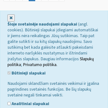
Uždaryti
Šioje svetainėje naudojami slapukai
(angl.
cookies). Būtinieji slapukai įdiegiami automatiškai
ir jiems nėra reikalingas Jūsų sutikimas. Taip pat
galite sutikti ir su kitų slapukų naudojimu. Savo
sutikimą bet kada galėsite atšaukti pakeisdami
interneto naršyklės nustatymus ir ištrindami
įrašytus slapukus. Daugiau informacijos
Slapukų
politika
;
Privatumo politika.
Būtinieji slapukai
Naudojami sklandžiam svetainės veikimui ir įgalina
pagrindines svetainės funkcijas. Be šių slapukų
svetainė negali tinkamai veikti.
Analitiniai slapukai