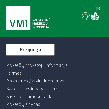
Prisijungti
Mokesčių mokėtojų informacija
Formos
Rinkmenos / Atviri duomenys
Skaičiuoklės ir pagalbininkai
Sąskaitos ir įmokų kodai
Mokesčių žinynas