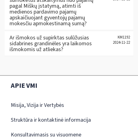
sumokėtus atskaitymus nuo pajamų
pagal Miškų įstatymą, atimti iš
medienos pardavimo pajamų
apskaičiuojant gyventojų pajamų
mokesčiu apmokestinamą sumą?
Ar išmokos už supirktas sulūžusias
KM1192
sidabrines grandinėles yra laikomos
2024-11-22
išmokomis už atliekas?
APIE VMI
Misija, Vizija ir Vertybės
Struktūra ir kontaktinė informacija
Konsultavimasis su visuomene