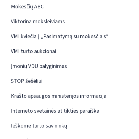
Mokesčių ABC
Viktorina moksleiviams
VMI kviečia į „Pasimatymą su mokesčiais“
VMI turto aukcionai
Įmonių VDU palyginimas
STOP šešėliui
Krašto apsaugos ministerijos informacija
Interneto svetainės atitikties paraiška
Ieškome turto savininkų