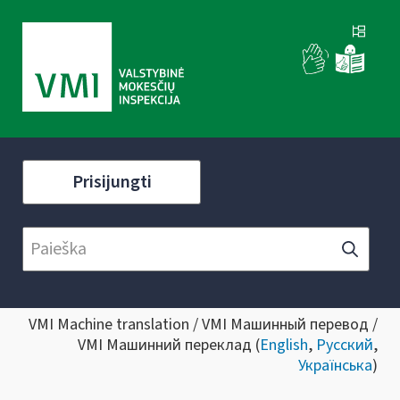
Prisijungti
VMI Machine translation / VMI Машинный перевод /
VMI Машинний переклад (
English
,
Русский
,
Українська
)