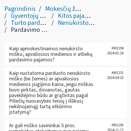
Pagrindinis
Mokesčių žinynas
Gyventojų pajamų mokestis
Kitos pajamos / išmokos (pagal abėcėlę)
Turto pardavimo pajamos
Nenukirsto miško, apvalios medienos, atliekų
Pardavimo pajamų apskaičiavimas
Kaip apmokestinamos nenukirsto
KM1194
miško, apvaliosios medienos ir atliekų
2024-01-18
pardavimo pajamos?
Kaip nustatoma parduoto nenukirsto
KM1231
miško (be žemės) ar apvaliosios
2024-04-10
medienos įsigijimo kaina, jeigu miškas
buvo pirktas, dovanotas, gautas
paveldėjimo būdu ar grąžintas pagal
Piliečių nuosavybės teisių į išlikusį
nekilnojamąjį turtą atkūrimo
įstatymą?
Ar gali miško savininkai 5 proc.
KM1195
2024-11-22