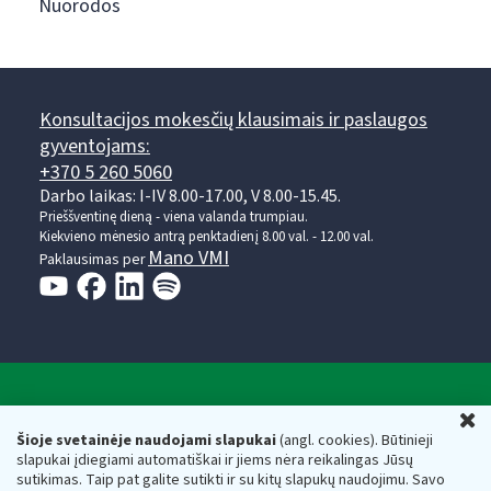
Nuorodos
Konsultacijos mokesčių klausimais ir paslaugos
gyventojams:
+370 5 260 5060
Darbo laikas: I-IV 8.00-17.00, V 8.00-15.45.
Prieššventinę dieną - viena valanda trumpiau.
Kiekvieno mėnesio antrą penktadienį 8.00 val. - 12.00 val.
Mano VMI
Paklausimas per
Valstybinė mokesčių inspekcija prie Lietuvos
U
Respublikos finansų ministerijos
Šioje svetainėje naudojami slapukai
(angl. cookies). Būtinieji
slapukai įdiegiami automatiškai ir jiems nėra reikalingas Jūsų
Biudžetinė įstaiga. Juridinio asmens kodas — 188659752,
sutikimas. Taip pat galite sutikti ir su kitų slapukų naudojimu. Savo