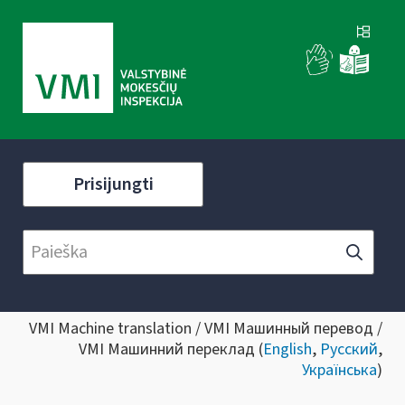
Prisijungti
VMI Machine translation / VMI Машинный перевод /
VMI Машинний переклад (
English
,
Русский
,
Українська
)