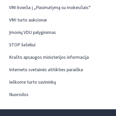
VMI kviečia į „Pasimatymą su mokesčiais“
VMI turto aukcionai
Įmonių VDU palyginimas
STOP šešėliui
Krašto apsaugos ministerijos informacija
Interneto svetainės atitikties paraiška
Ieškome turto savininkų
Nuorodos