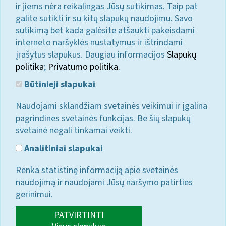
ir jiems nėra reikalingas Jūsų sutikimas. Taip pat
galite sutikti ir su kitų slapukų naudojimu. Savo
sutikimą bet kada galėsite atšaukti pakeisdami
interneto naršyklės nustatymus ir ištrindami
įrašytus slapukus. Daugiau informacijos
Slapukų
politika
;
Privatumo politika.
Būtinieji slapukai
Naudojami sklandžiam svetainės veikimui ir įgalina
pagrindines svetainės funkcijas. Be šių slapukų
svetainė negali tinkamai veikti.
Analitiniai slapukai
Renka statistinę informaciją apie svetainės
naudojimą ir naudojami Jūsų naršymo patirties
gerinimui.
PATVIRTINTI