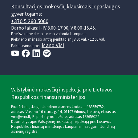
Konsultacijos mokesčių klausimais ir paslaugos
gyventojams:
+370 5 260 5060
Darbo laikas: I-IV 8.00-17.00, V 8.00-15.45.
Prieššventinę dieną - viena valanda trumpiau.
Kiekvieno mėnesio antrą penktadienį 8.00 val. - 12.00 val.
Mano VMI
Paklausimas per
Valstybinė mokesčių inspekcija prie Lietuvos
Respublikos finansų ministerijos
Biudžetinė įstaiga. Juridinio asmens kodas — 188659752,
adresas: Vasario 16-osios g. 14, 01107 Vilnius, Lietuva, el.paštas:
vmi@vmi.lt
, E. pristatymo dėžutės adresas 188659752
Duomenys apie Valstybinę mokesčių inspekciją prie Lietuvos
Respublikos finansų ministerijos kaupiami ir saugomi Juridinių
asmenų registre