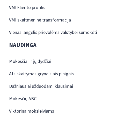
VMI kliento profilis
VMI skaitmeninė transformacija
Vienas langelis prievolėms valstybei sumokėti
NAUDINGA
Mokesčiai ir jų dydžiai
Atsiskaitymas grynaisiais pinigais
Dažniausiai užduodami klausimai
Mokesčių ABC
Viktorina moksleiviams