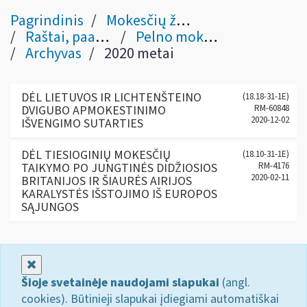
Pagrindinis
Mokesčių žinynas
Raštai, paaiškinimai
Pelno mokesčio klausimais
Archyvas
2020 metai
DĖL LIETUVOS IR LICHTENŠTEINO
(18.18-31-1E)
DVIGUBO APMOKESTINIMO
RM-60848
2020-12-02
IŠVENGIMO SUTARTIES
DĖL TIESIOGINIŲ MOKESČIŲ
(18.10-31-1E)
TAIKYMO PO JUNGTINĖS DIDŽIOSIOS
RM-4176
2020-02-11
BRITANIJOS IR ŠIAURĖS AIRIJOS
KARALYSTĖS IŠSTOJIMO IŠ EUROPOS
SĄJUNGOS
Uždaryti
Šioje svetainėje naudojami slapukai
(angl.
cookies). Būtinieji slapukai įdiegiami automatiškai