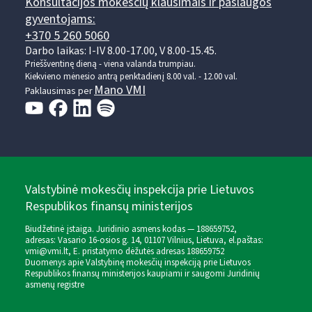
Konsultacijos mokesčių klausimais ir paslaugos
gyventojams:
+370 5 260 5060
Darbo laikas: I-IV 8.00-17.00, V 8.00-15.45.
Prieššventinę dieną - viena valanda trumpiau.
Kiekvieno mėnesio antrą penktadienį 8.00 val. - 12.00 val.
Mano VMI
Paklausimas per
Valstybinė mokesčių inspekcija prie Lietuvos
Respublikos finansų ministerijos
Biudžetinė įstaiga. Juridinio asmens kodas — 188659752,
adresas: Vasario 16-osios g. 14, 01107 Vilnius, Lietuva, el.paštas:
vmi@vmi.lt
, E. pristatymo dėžutės adresas 188659752
Duomenys apie Valstybinę mokesčių inspekciją prie Lietuvos
Respublikos finansų ministerijos kaupiami ir saugomi Juridinių
asmenų registre