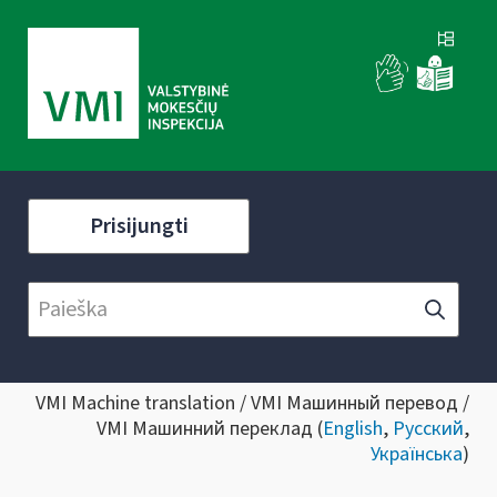
Prisijungti
VMI Machine translation / VMI Машинный перевод /
VMI Машинний переклад (
English
,
Русский
,
Українська
)