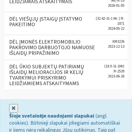
LEIDŽIAMAIS ATSKAITYMAIS
Mr) R-19
2026-01-05
DĖL VIEŠŲJŲ ĮSTAIGŲ ĮSTATYMO
(32.42-31-1 Mr. ) R-
PAKEITIMO
1871
2024-05-22
DĖL ĮMONĖS ELEKTROMOBILIO
KM3226
PAKROVIMO DARBUOTOJO NAMUOSE
2023-12-13
IŠLAIDŲ PRIPAŽINIMO
DĖL ŪKIO SUBJEKTŲ PATIRIAMŲ
(18.9-31-1Mr)
IŠLAIDŲ MELIORACIJOS IR KELIŲ
R-2539
2023-06-26
TVARKYMUI PRISKYRIMO
LEIDŽIAMIEMS ATSKAITYMAMS
Uždaryti
Šioje svetainėje naudojami slapukai
(angl.
cookies). Būtinieji slapukai įdiegiami automatiškai
ir jiems nėra reikalingas Jūsų sutikimas. Taip pat