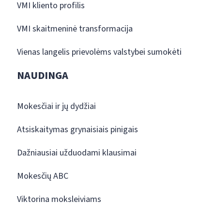
VMI kliento profilis
VMI skaitmeninė transformacija
Vienas langelis prievolėms valstybei sumokėti
NAUDINGA
Mokesčiai ir jų dydžiai
Atsiskaitymas grynaisiais pinigais
Dažniausiai užduodami klausimai
Mokesčių ABC
Viktorina moksleiviams