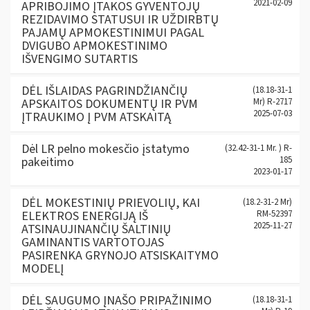
2021-02-09
APRIBOJIMO ĮTAKOS GYVENTOJŲ
REZIDAVIMO STATUSUI IR UŽDIRBTŲ
PAJAMŲ APMOKESTINIMUI PAGAL
DVIGUBO APMOKESTINIMO
IŠVENGIMO SUTARTIS
DĖL IŠLAIDAS PAGRINDŽIANČIŲ
(18.18-31-1
APSKAITOS DOKUMENTŲ IR PVM
Mr) R-2717
2025-07-03
ĮTRAUKIMO Į PVM ATSKAITĄ
Dėl LR pelno mokesčio įstatymo
(32.42-31-1 Mr. ) R-
pakeitimo
185
2023-01-17
DĖL MOKESTINIŲ PRIEVOLIŲ, KAI
(18.2-31-2 Mr)
ELEKTROS ENERGIJĄ IŠ
RM-52397
2025-11-27
ATSINAUJINANČIŲ ŠALTINIŲ
GAMINANTIS VARTOTOJAS
PASIRENKA GRYNOJO ATSISKAITYMO
MODELĮ
DĖL SAUGUMO ĮNAŠO PRIPAŽINIMO
(18.18-31-1