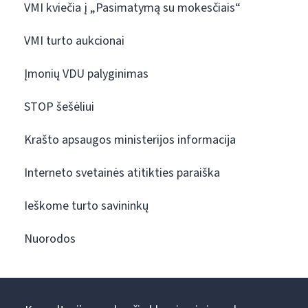
VMI kviečia į „Pasimatymą su mokesčiais“
VMI turto aukcionai
Įmonių VDU palyginimas
STOP šešėliui
Krašto apsaugos ministerijos informacija
Interneto svetainės atitikties paraiška
Ieškome turto savininkų
Nuorodos