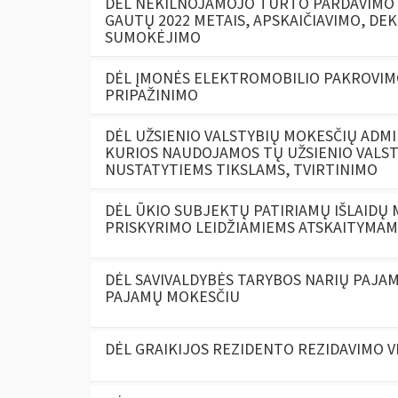
DĖL NEKILNOJAMOJO TURTO PARDAVIMO (
GAUTŲ 2022 METAIS, APSKAIČIAVIMO, DE
SUMOKĖJIMO
DĖL ĮMONĖS ELEKTROMOBILIO PAKROVI
PRIPAŽINIMO
DĖL UŽSIENIO VALSTYBIŲ MOKESČIŲ ADM
KURIOS NAUDOJAMOS TŲ UŽSIENIO VALST
NUSTATYTIEMS TIKSLAMS, TVIRTINIMO
DĖL ŪKIO SUBJEKTŲ PATIRIAMŲ IŠLAIDŲ 
PRISKYRIMO LEIDŽIAMIEMS ATSKAITYMAM
DĖL SAVIVALDYBĖS TARYBOS NARIŲ PAJ
PAJAMŲ MOKESČIU
DĖL GRAIKIJOS REZIDENTO REZIDAVIMO V