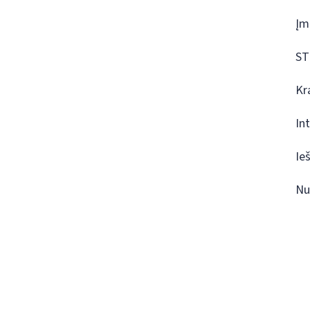
Įm
ST
Kr
In
Ie
Nu