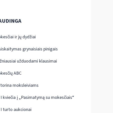
AUDINGA
kesčiai ir jų dydžiai
siskaitymas grynaisiais pinigais
žniausiai užduodami klausimai
kesčių ABC
ktorina moksleiviams
I kviečia į „Pasimatymą su mokesčiais“
I turto aukcionai