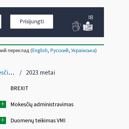
Prisijungti
ний переклад (
English
,
Русский
,
Українська
)
imais
2023 metai
BREXIT
+
Mokesčių administravimas
+
Duomenų teikimas VMI