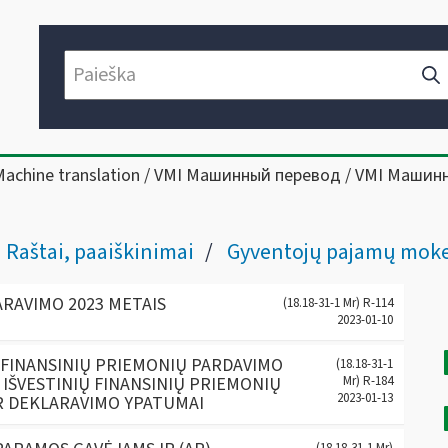
Machine translation / VMI Машинный перевод / VMI Машин
Raštai, paaiškinimai
Gyventojų pajamų mokesčio klaus
RAVIMO 2023 METAIS
(18.18-31-1 Mr) R-114
2023-01-10
 FINANSINIŲ PRIEMONIŲ PARDAVIMO
(18.18-31-1
IŠVESTINIŲ FINANSINIŲ PRIEMONIŲ
Mr) R-184
2023-01-13
R DEKLARAVIMO YPATUMAI
(18.18-31-1 Mr)