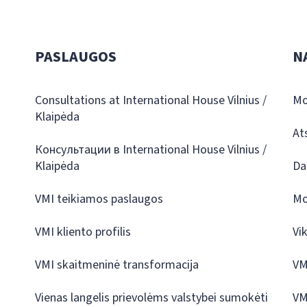
PASLAUGOS
N
Consultations at International House Vilnius /
Mo
Klaipėda
At
Консультации в International House Vilnius /
Klaipėda
Da
VMI teikiamos paslaugos
Mo
VMI kliento profilis
Vi
VMI skaitmeninė transformacija
VM
Vienas langelis prievolėms valstybei sumokėti
VM