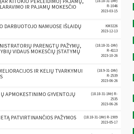
AR KITOKIO PERLEIDIMO) PAJAMŲ,
(18.18-31-1Mr)
KLARAVIMO IR PAJAMŲ MOKESČIO
R-1046
2023-03-15
MO DARBUOTOJO NAMUOSE IŠLAIDŲ
KM3226
2023-12-13
INISTRATORIŲ PARENGTŲ PAŽYMŲ,
(18.18-31-1Mr)
YBIŲ VIDAUS MOKESČIŲ ĮSTATYMŲ
R-4113
2023-10-26
MELIORACIJOS IR KELIŲ TVARKYMUI
(18.9-31-1Mr)
S
R-2539
2023-06-26
AMŲ APMOKESTINIMO GYVENTOJŲ
(18.18-31-1Mr) R-
2535
2023-06-26
IETĄ PATVIRTINANČIOS PAŽYMOS
(18.18-31-1Mr) R-1909
2023-05-17