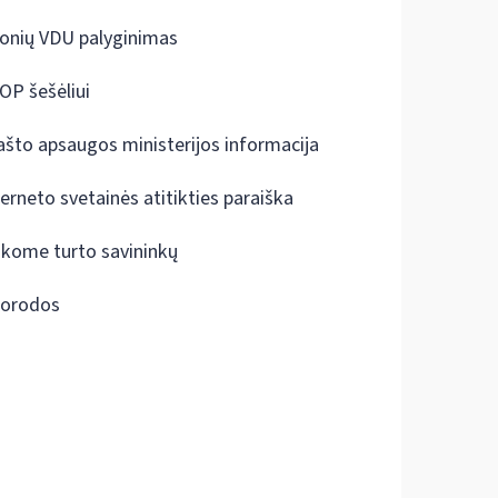
onių VDU palyginimas
OP šešėliui
ašto apsaugos ministerijos informacija
terneto svetainės atitikties paraiška
škome turto savininkų
orodos