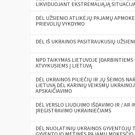
LIKVIDUOJANT EKSTREMALIĄJĄ SITUACIJĄ
DĖL UŽSIENIO ATLIKĖJŲ PAJAMŲ APMOKE
PRIEVOLIŲ VYKDYMO
DĖL IŠ UKRAINOS PASITRAUKUSIŲ UŽSIE
NPD TAIKYMAS LIETUVOJE ĮDARBINTIEMS 
ATVYKUSIEMS Į LIETUVĄ
DĖL UKRAINOS PILIEČIŲ IR JŲ ŠEIMOS NAR
LIETUVĄ DĖL KARINIŲ VEIKSMŲ UKRAINOJ
APSKAIČIAVIMO
DĖL VERSLO LIUDIJIMO IŠDAVIMO IR / AR 
ĮREGISTRAVIMO UKRAINIEČIAMS
DĖL NUOLATINIŲ UKRAINOS GYVENTOJŲ 
GYVENTOJO METINĖS PAJAMŲ MOKESČIO