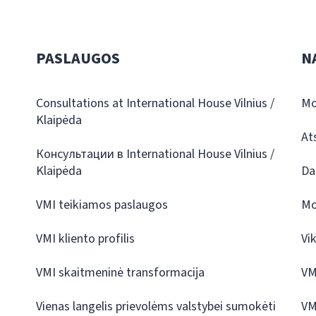
PASLAUGOS
N
Consultations at International House Vilnius /
Mo
Klaipėda
At
Консультации в International House Vilnius /
Klaipėda
Da
VMI teikiamos paslaugos
Mo
VMI kliento profilis
Vi
VMI skaitmeninė transformacija
VM
Vienas langelis prievolėms valstybei sumokėti
VM