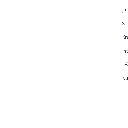
Įm
ST
Kr
In
Ie
Nu