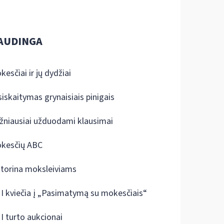
AUDINGA
kesčiai ir jų dydžiai
siskaitymas grynaisiais pinigais
žniausiai užduodami klausimai
kesčių ABC
ktorina moksleiviams
I kviečia į „Pasimatymą su mokesčiais“
I turto aukcionai