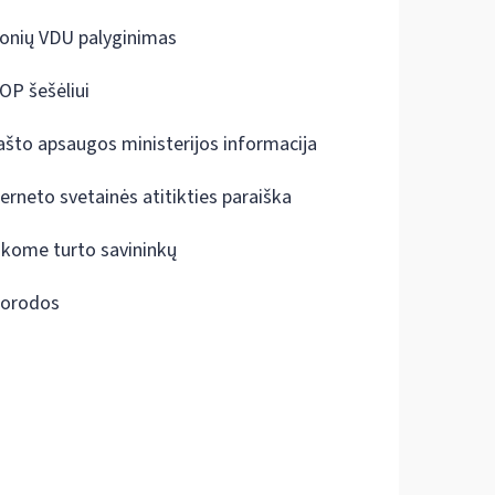
onių VDU palyginimas
OP šešėliui
ašto apsaugos ministerijos informacija
terneto svetainės atitikties paraiška
škome turto savininkų
orodos