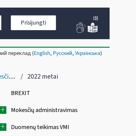
Prisijungti
ний переклад (
English
,
Русский
,
Українська
)
imais
2022 metai
BREXIT
+
Mokesčių administravimas
+
Duomenų teikimas VMI