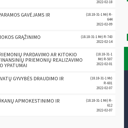
2022-02-18
PARAMOS GAVĖJAMS IR
(18.18-31-1 Mr) R-
644
2022-02-09
MOKOS GRĄŽINIMO
(18.18-31-1 Mr) R-743
2022-02-14
PRIEMONIŲ PARDAVIMO AR KITOKIO
(18.18-31-1
FINANSINIŲ PRIEMONIŲ REALIZAVIMO
Mr) R-507
2022-02-01
O YPATUMAI
VATŲ GYVYBĖS DRAUDIMO IR
(18.18-31-1 Mr)
R-601
2022-02-07
LŪKANŲ APMOKESTINIMO IR
(18.18-31-1 Mr) R-
612
2022-02-07