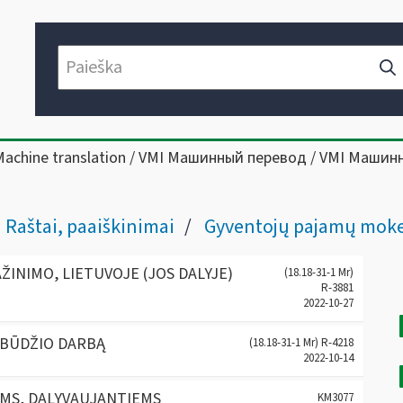
Machine translation / VMI Машинный перевод / VMI Машин
Raštai, paaiškinimai
Gyventojų pajamų mokesčio klaus
ŽINIMO, LIETUVOJE (JOS DALYJE)
(18.18-31-1 Mr)
R-3881
2022-10-27
OBŪDŽIO DARBĄ
(18.18-31-1 Mr) R-4218
2022-10-14
IMS, DALYVAUJANTIEMS
KM3077