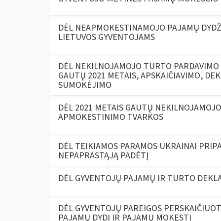
DĖL NEAPMOKESTINAMOJO PAJAMŲ DYDŽ
LIETUVOS GYVENTOJAMS
DĖL NEKILNOJAMOJO TURTO PARDAVIMO (
GAUTŲ 2021 METAIS, APSKAIČIAVIMO, DE
SUMOKĖJIMO
DĖL 2021 METAIS GAUTŲ NEKILNOJAMO
APMOKESTINIMO TVARKOS
DĖL TEIKIAMOS PARAMOS UKRAINAI PRIPA
NEPAPRASTĄJĄ PADĖTĮ
DĖL GYVENTOJŲ PAJAMŲ IR TURTO DEKLA
DĖL GYVENTOJŲ PAREIGOS PERSKAIČIUO
PAJAMŲ DYDĮ IR PAJAMŲ MOKESTĮ