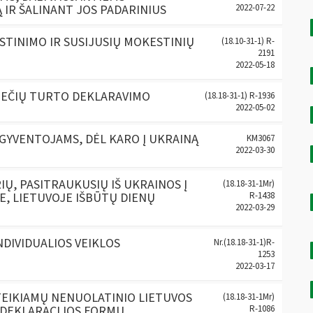
 IR ŠALINANT JOS PADARINIUS
2022-07-22
STINIMO IR SUSIJUSIŲ MOKESTINIŲ
(18.10-31-1) R-
2191
2022-05-18
NIEČIŲ TURTO DEKLARAVIMO
(18.18-31-1) R-1936
2022-05-02
GYVENTOJAMS, DĖL KARO Į UKRAINĄ
KM3067
2022-03-30
IŲ, PASITRAUKUSIŲ IŠ UKRAINOS Į
(18.18-31-1Mr)
E, LIETUVOJE IŠBŪTŲ DIENŲ
R-1438
2022-03-29
INDIVIDUALIOS VEIKLOS
Nr.(18.18-31-1)R-
1253
2022-03-17
TEIKIAMŲ NENUOLATINIO LIETUVOS
(18.18-31-1Mr)
 DEKLARACIJOS FORMŲ
R-1086