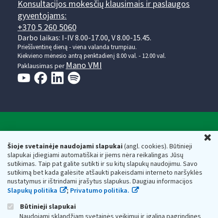
Konsultacijos mokesčių klausimais ir paslaugos
gyventojams:
+370 5 260 5060
Darbo laikas: I-IV 8.00-17.00, V 8.00-15.45.
Prieššventinę dieną - viena valanda trumpiau.
Kiekvieno mėnesio antrą penktadienį 8.00 val. - 12.00 val.
Mano VMI
Paklausimas per
Valstybinė mokesčių inspekcija prie Lietuvos
U
Respublikos finansų ministerijos
Šioje svetainėje naudojami slapukai
(angl. cookies). Būtinieji
slapukai įdiegiami automatiškai ir jiems nėra reikalingas Jūsų
Biudžetinė įstaiga. Juridinio asmens kodas — 188659752,
sutikimas. Taip pat galite sutikti ir su kitų slapukų naudojimu. Savo
adresas: Vasario 16-osios g. 14, 01107 Vilnius, Lietuva, el.paštas:
sutikimą bet kada galėsite atšaukti pakeisdami interneto naršyklės
vmi@vmi.lt
, E. pristatymo dėžutės adresas 188659752
nustatymus ir ištrindami įrašytus slapukus. Daugiau informacijos
Duomenys apie Valstybinę mokesčių inspekciją prie Lietuvos
Slapukų politika
;
Privatumo politika.
Respublikos finansų ministerijos kaupiami ir saugomi Juridinių
asmenų registre
Būtinieji slapukai
Naudojami sklandžiam svetainės veikimui ir įgalina pagrindines