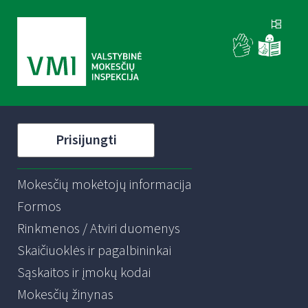
Prisijungti
Mokesčių mokėtojų informacija
Formos
Rinkmenos / Atviri duomenys
Skaičiuoklės ir pagalbininkai
Sąskaitos ir įmokų kodai
Mokesčių žinynas