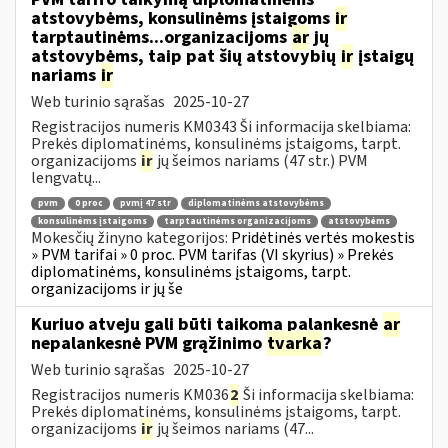
atstovybėms, konsulinėms įstaigoms
ir
tarptautinėms...organizacijoms
ar
jų
atstovybėms, taip pat šių atstovybių
ir
įstaigų
nariams
ir
Web turinio sąrašas
2025-10-27
Registracijos numeris KM0343 Ši informacija skelbiama:
Prekės diplomatinėms, konsulinėms įstaigoms, tarpt.
organizacijoms
ir
jų šeimos nariams (47 str.) PVM
lengvatų...
pvm
0 proc
pvmį 47 str
diplomatinėms atstovybėms
konsulinėms įstaigoms
tarptautinėms organizacijoms
atstovybėms
Mokesčių žinyno kategorijos:
Pridėtinės vertės mokestis
» PVM tarifai » 0 proc. PVM tarifas (VI skyrius) » Prekės
diplomatinėms, konsulinėms įstaigoms, tarpt.
organizacijoms ir jų še
Kuriuo atveju gali būti taikoma palankesnė
ar
nepalankesnė PVM grąžinimo
tvarka
?
Web turinio sąrašas
2025-10-27
Registracijos numeris KM036
2
Ši informacija skelbiama:
Prekės diplomatinėms, konsulinėms įstaigoms, tarpt.
organizacijoms
ir
jų šeimos nariams (47...