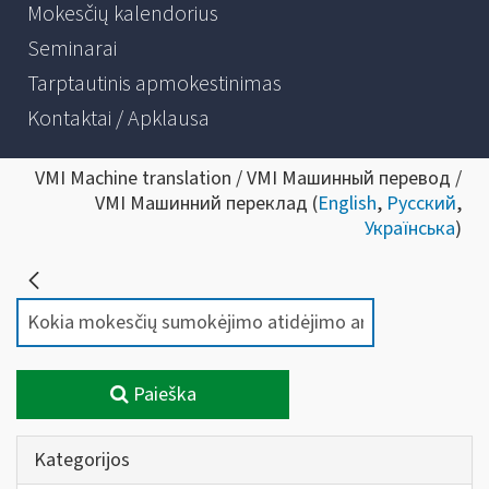
Mokesčių kalendorius
Seminarai
Tarptautinis apmokestinimas
Kontaktai / Apklausa
VMI Machine translation / VMI Машинный перевод /
VMI Машинний переклад (
English
,
Русский
,
Українська
)
Paieška
Kategorijos