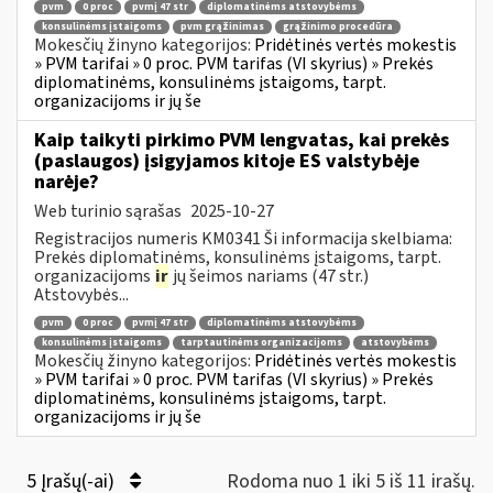
pvm
0 proc
pvmį 47 str
diplomatinėms atstovybėms
konsulinėms įstaigoms
pvm grąžinimas
grąžinimo procedūra
Mokesčių žinyno kategorijos:
Pridėtinės vertės mokestis
» PVM tarifai » 0 proc. PVM tarifas (VI skyrius) » Prekės
diplomatinėms, konsulinėms įstaigoms, tarpt.
organizacijoms ir jų še
Kaip taikyti pirkimo PVM lengvatas, kai prekės
(paslaugos) įsigyjamos kitoje ES valstybėje
narėje?
Web turinio sąrašas
2025-10-27
Registracijos numeris KM0341 Ši informacija skelbiama:
Prekės diplomatinėms, konsulinėms įstaigoms, tarpt.
organizacijoms
ir
jų šeimos nariams (47 str.)
Atstovybės...
pvm
0 proc
pvmį 47 str
diplomatinėms atstovybėms
konsulinėms įstaigoms
tarptautinėms organizacijoms
atstovybėms
Mokesčių žinyno kategorijos:
Pridėtinės vertės mokestis
» PVM tarifai » 0 proc. PVM tarifas (VI skyrius) » Prekės
diplomatinėms, konsulinėms įstaigoms, tarpt.
organizacijoms ir jų še
5 Įrašų(-ai)
Rodoma nuo 1 iki 5 iš 11 irašų.