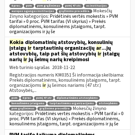
0 proc.
pvm
pvm grąžinimas
pvmį 47 str.
es institucijos
Mokesčių
europos sąjungos institucijos
grąžinimo procedūra.
žinyno kategorijos:
Pridėtinės vertės mokestis » PVM
tarifai » 0 proc. PVM tarifas (VI skyrius) » Prekės
diplomatinėms, konsulinėms įstaigoms, tarpt.
organizacijoms ir jų še
Kokia
diplomatinių atstovybių, konsulinių
įstaigų
ir
tarptautinių organizacijų
ar
...jų
atstovybių, taip pat šių atstovybių
ir
įstaigų
narių
ir
jų šeimų narių kreipimosi
Web turinio sąrašas
2018-11-22
Registracijos numeris KM0351 Ši informacija skelbiama:
Prekės diplomatinėms, konsulinėms įstaigoms, tarpt.
organizacijoms
ir
jų šeimos nariams (47 str.)
Atstovybės,...
pvm
0 proc
pvmį 47 str
diplomatinėms atstovybėms
konsulinėms įstaigoms
tarptautinėms organizacijoms
atstovybėms
Mokesčių žinyno
pvm grąžinimas
grąžinimo procedūra
kategorijos:
Pridėtinės vertės mokestis » PVM tarifai » 0
proc. PVM tarifas (VI skyrius) » Prekės diplomatinėms,
konsulinėms įstaigoms, tarpt. organizacijoms ir jų še
PVM tarifo taikymą diplomatinėms