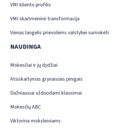
VMI kliento profilis
VMI skaitmeninė transformacija
Vienas langelis prievolėms valstybei sumokėti
NAUDINGA
Mokesčiai ir jų dydžiai
Atsiskaitymas grynaisiais pinigais
Dažniausiai užduodami klausimai
Mokesčių ABC
Viktorina moksleiviams