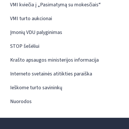
VMI kviečia į „Pasimatymą su mokesčiais“
VMI turto aukcionai
Įmonių VDU palyginimas
STOP šešėliui
Krašto apsaugos ministerijos informacija
Interneto svetainės atitikties paraiška
Ieškome turto savininkų
Nuorodos