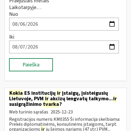
Praėjusiais metais
Laikotarpyje…
Nuo
Iki
Paieška
Kokia
ES institucijų
ir
įstaigų, įsisteigusių
Lietuvoje, PVM
ir
akcizų lengvatų taikymo...
ir
susigrąžinimo
tvarka
?
Web turinio sąrašas
2025-12-23
Registracijos numeris KM0355 Ši informacija skelbiama:
Prekės diplomatinėms, konsulinėms įstaigoms, tarpt.
organizacijoms
ir
jų šeimos nariams (47 str.) PVM...