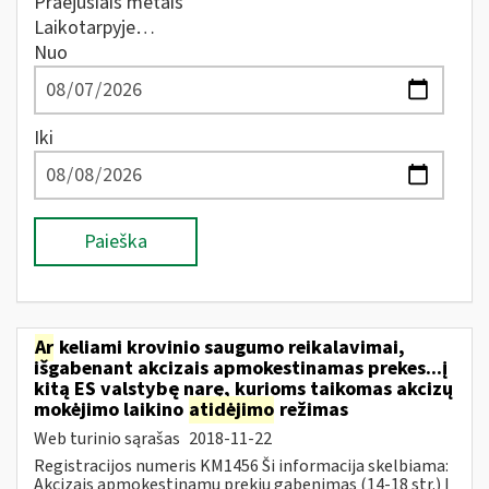
Praėjusiais metais
Laikotarpyje…
Nuo
Iki
Paieška
Ar
keliami krovinio saugumo reikalavimai,
išgabenant akcizais apmokestinamas prekes...į
kitą ES valstybę narę, kurioms taikomas akcizų
mokėjimo laikino
atidėjimo
režimas
Web turinio sąrašas
2018-11-22
Registracijos numeris KM1456 Ši informacija skelbiama:
Akcizais apmokestinamų prekių gabenimas (14-18 str.) Į