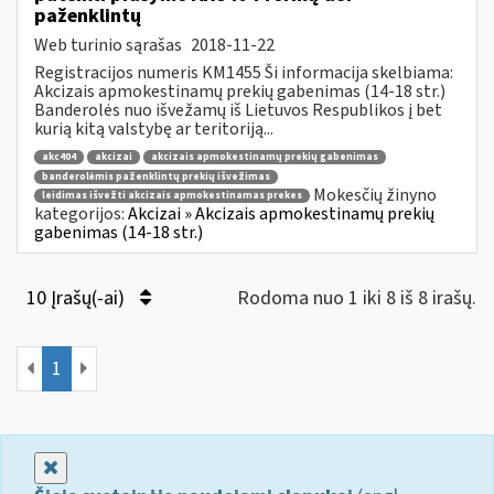
paženklintų
Web turinio sąrašas
2018-11-22
Registracijos numeris KM1455 Ši informacija skelbiama:
Akcizais apmokestinamų prekių gabenimas (14-18 str.)
Banderolės nuo išvežamų iš Lietuvos Respublikos į bet
kurią kitą valstybę ar teritoriją...
akc404
akcizai
akcizais apmokestinamų prekių gabenimas
banderolėmis paženklintų prekių išvežimas
Mokesčių žinyno
leidimas išvežti akcizais apmokestinamas prekes
kategorijos:
Akcizai » Akcizais apmokestinamų prekių
gabenimas (14-18 str.)
10 Įrašų(-ai)
Rodoma nuo 1 iki 8 iš 8 irašų.
1
Uždaryti