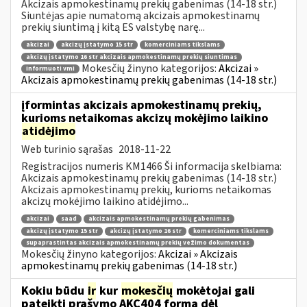
Akcizais apmokestinamų prekių gabenimas (14-18 str.)
Siuntėjas apie numatomą akcizais apmokestinamų
prekių siuntimą į kitą ES valstybę narę...
akcizai
akcizų įstatymo 15 str
komerciniams tikslams
akcizų įstatymo 16 str akcizais apmokestinamų prekių siuntimas
Mokesčių žinyno kategorijos:
Akcizai »
informuoti vmi
Akcizais apmokestinamų prekių gabenimas (14-18 str.)
įformintas akcizais apmokestinamų prekių,
kurioms netaikomas akcizų mokėjimo laikino
atidėjimo
Web turinio sąrašas
2018-11-22
Registracijos numeris KM1466 Ši informacija skelbiama:
Akcizais apmokestinamų prekių gabenimas (14-18 str.)
Akcizais apmokestinamų prekių, kurioms netaikomas
akcizų mokėjimo laikino atidėjimo...
akcizai
saad
akcizais apmokestinamų prekių gabenimas
akcizų įstatymo 15 str
akcizų įstatymo 16 str
komerciniams tikslams
supaprastintas akcizais apmokestinamų prekių vežimo dokumentas
Mokesčių žinyno kategorijos:
Akcizai » Akcizais
apmokestinamų prekių gabenimas (14-18 str.)
Kokiu būdu
ir
kur
mokesčių
mokėtojai gali
pateikti prašymo AKC404 formą dėl