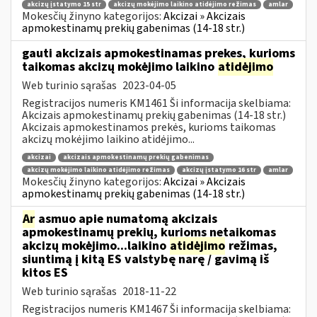
akcizų įstatymo 15 str
akcizų mokėjimo laikino atidėjimo režimas
amlar
Mokesčių žinyno kategorijos:
Akcizai » Akcizais
apmokestinamų prekių gabenimas (14-18 str.)
gauti akcizais apmokestinamas prekes, kurioms
taikomas akcizų mokėjimo laikino
atidėjimo
Web turinio sąrašas
2023-04-05
Registracijos numeris KM1461 Ši informacija skelbiama:
Akcizais apmokestinamų prekių gabenimas (14-18 str.)
Akcizais apmokestinamos prekės, kurioms taikomas
akcizų mokėjimo laikino atidėjimo...
akcizai
akcizais apmokestinamų prekių gabenimas
akcizų mokėjimo laikino atidėjimo režimas
akcizų įstatymo 16 str
amlar
Mokesčių žinyno kategorijos:
Akcizai » Akcizais
apmokestinamų prekių gabenimas (14-18 str.)
Ar
asmuo apie numatomą akcizais
apmokestinamų prekių, kurioms netaikomas
akcizų mokėjimo...laikino
atidėjimo
režimas,
siuntimą į kitą ES valstybę narę / gavimą iš
kitos ES
Web turinio sąrašas
2018-11-22
Registracijos numeris KM1467 Ši informacija skelbiama: