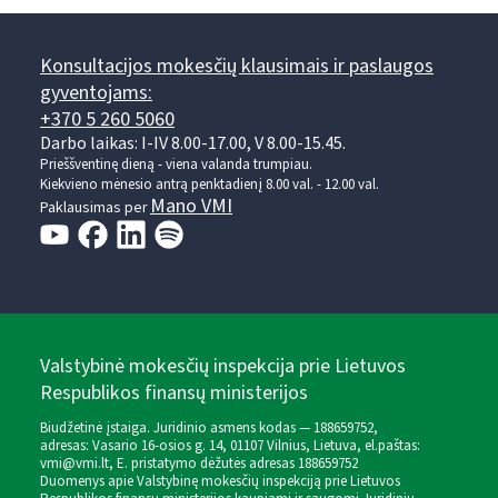
Konsultacijos mokesčių klausimais ir paslaugos
gyventojams:
+370 5 260 5060
Darbo laikas: I-IV 8.00-17.00, V 8.00-15.45.
Prieššventinę dieną - viena valanda trumpiau.
Kiekvieno mėnesio antrą penktadienį 8.00 val. - 12.00 val.
Mano VMI
Paklausimas per
Valstybinė mokesčių inspekcija prie Lietuvos
Respublikos finansų ministerijos
Biudžetinė įstaiga. Juridinio asmens kodas — 188659752,
adresas: Vasario 16-osios g. 14, 01107 Vilnius, Lietuva, el.paštas:
vmi@vmi.lt
, E. pristatymo dėžutės adresas 188659752
Duomenys apie Valstybinę mokesčių inspekciją prie Lietuvos