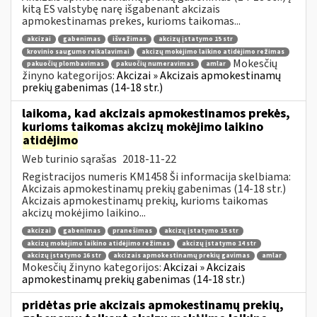
kitą ES valstybę narę išgabenant akcizais
apmokestinamas prekes, kurioms taikomas...
akcizai
gabenimas
išvežimas
akcizų įstatymo 15 str
krovinio saugumo reikalavimai
akcizų mokėjimo laikino atidėjimo režimas
Mokesčių
pakuočių plombavimas
pakuočių numeravimas
amlar
žinyno kategorijos:
Akcizai » Akcizais apmokestinamų
prekių gabenimas (14-18 str.)
laikoma, kad akcizais apmokestinamos prekės,
kurioms taikomas akcizų mokėjimo laikino
atidėjimo
Web turinio sąrašas
2018-11-22
Registracijos numeris KM1458 Ši informacija skelbiama:
Akcizais apmokestinamų prekių gabenimas (14-18 str.)
Akcizais apmokestinamų prekių, kurioms taikomas
akcizų mokėjimo laikino...
akcizai
gabenimas
pranešimas
akcizų įstatymo 15 str
akcizų mokėjimo laikino atidėjimo režimas
akcizų įstatymo 14 str
akcizų įstatymo 16 str
akcizais apmokestinamų prekių gavimas
amlar
Mokesčių žinyno kategorijos:
Akcizai » Akcizais
apmokestinamų prekių gabenimas (14-18 str.)
pridėtas prie akcizais apmokestinamų prekių,