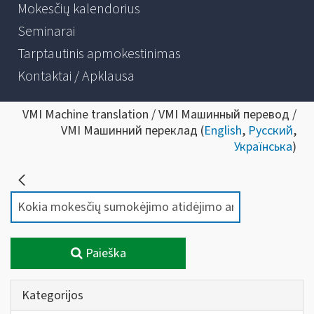
Mokesčių kalendorius
Seminarai
Tarptautinis apmokestinimas
Kontaktai / Apklausa
VMI Machine translation / VMI Машинный перевод /
VMI Машинний переклад (
English
,
Русский
,
Українська
)
Paieška
Kategorijos