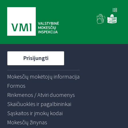
Prisijungti
Mokesčių mokėtojų informacija
Formos
Rinkmenos / Atviri duomenys
Skaičiuoklės ir pagalbininkai
Sąskaitos ir įmokų kodai
Mokesčių žinynas