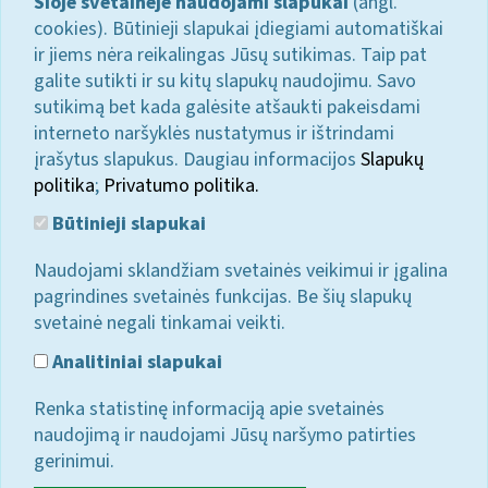
Šioje svetainėje naudojami slapukai
(angl.
cookies). Būtinieji slapukai įdiegiami automatiškai
ir jiems nėra reikalingas Jūsų sutikimas. Taip pat
galite sutikti ir su kitų slapukų naudojimu. Savo
sutikimą bet kada galėsite atšaukti pakeisdami
interneto naršyklės nustatymus ir ištrindami
įrašytus slapukus. Daugiau informacijos
Slapukų
politika
;
Privatumo politika.
Būtinieji slapukai
Naudojami sklandžiam svetainės veikimui ir įgalina
pagrindines svetainės funkcijas. Be šių slapukų
svetainė negali tinkamai veikti.
Analitiniai slapukai
Renka statistinę informaciją apie svetainės
naudojimą ir naudojami Jūsų naršymo patirties
gerinimui.