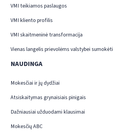
VMI teikiamos paslaugos
VMI kliento profilis
VMI skaitmeninė transformacija
Vienas langelis prievolėms valstybei sumokėti
NAUDINGA
Mokesčiai ir jų dydžiai
Atsiskaitymas grynaisiais pinigais
Dažniausiai užduodami klausimai
Mokesčių ABC