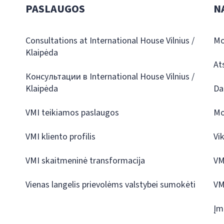
PASLAUGOS
N
Consultations at International House Vilnius /
Mo
Klaipėda
At
Консультации в International House Vilnius /
Klaipėda
Da
VMI teikiamos paslaugos
Mo
VMI kliento profilis
Vi
VMI skaitmeninė transformacija
VM
Vienas langelis prievolėms valstybei sumokėti
VM
Įm