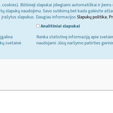
. cookies). Būtinieji slapukai įdiegiami automatiškai ir jiems
u kitų slapukų naudojimu. Savo sutikimą bet kada galėsite atš
i įrašytus slapukus. Daugiau informacijos
Slapukų politika
;
Pr
Analitiniai slapukai
įgalina
Renka statistinę informaciją apie svetai
ukų svetainė
naudojami Jūsų naršymo patirties gerini