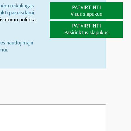
 nėra reikalingas
PATVIRTINTI
aukti pakeisdami
Visus slapukus
ivatumo politika.
PATVIRTINTI
Pasirinktus slapukus
nės naudojimą ir
mui.