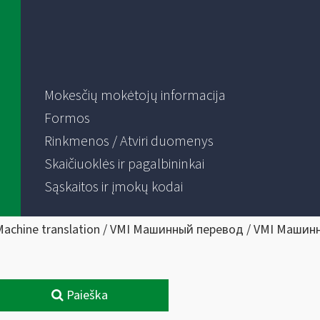
Mokesčių mokėtojų informacija
Formos
Rinkmenos / Atviri duomenys
Skaičiuoklės ir pagalbininkai
Sąskaitos ir įmokų kodai
Machine translation / VMI Машинный перевод / VMI Машин
Paieška