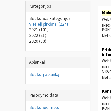
Kategorijos
Moke
Bet kurios kategorijos
Web t
Viešieji pirkimai
(224)
INFO
2021
(101)
KONTA
2022
(81)
Metai
2020
(38)
Prid
info
Web t
Aplankai
INFO
ORGA
Bet kurį aplanką
Metai
Kons
Parodymo data
Web t
INFO
Bet kuriuo metu
KONTA