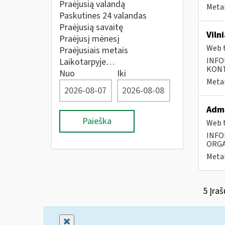
Praėjusią valandą
Metai
Paskutines 24 valandas
Praėjusią savaitę
Viln
Praėjusį mėnesį
Web t
Praėjusiais metais
INFO
Laikotarpyje…
KONTA
Nuo
Iki
Metai
Admi
Paieška
Web t
INFO
ORGA
Metai
5 Įraš
Uždaryti