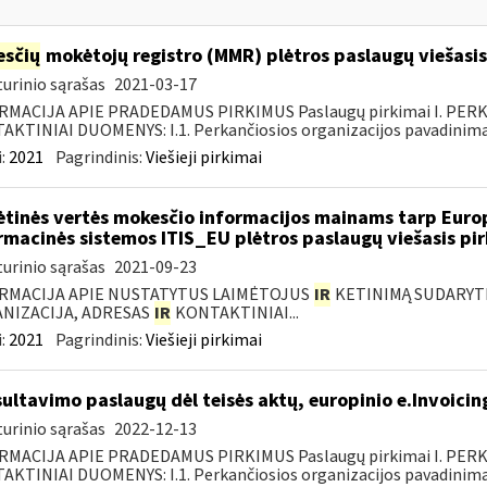
sčių
mokėtojų registro (MMR) plėtros paslaugų viešasis
urinio sąrašas
2021-03-17
RMACIJA APIE PRADEDAMUS PIRKIMUS Paslaugų pirkimai I. PER
KTINIAI DUOMENYS: I.1. Perkančiosios organizacijos pavadinimas
:
2021
Pagrindinis:
Viešieji pirkimai
ėtinės vertės mokesčio informacijos mainams tarp Europ
rmacinės sistemos ITIS_EU plėtros paslaugų viešasis pi
urinio sąrašas
2021-09-23
RMACIJA APIE NUSTATYTUS LAIMĖTOJUS
IR
KETINIMĄ SUDARYTI 
NIZACIJA, ADRESAS
IR
KONTAKTINIAI...
:
2021
Pagrindinis:
Viešieji pirkimai
ultavimo paslaugų dėl teisės aktų, europinio e.Invoicin
urinio sąrašas
2022-12-13
RMACIJA APIE PRADEDAMUS PIRKIMUS Paslaugų pirkimai I. PER
KTINIAI DUOMENYS: I.1. Perkančiosios organizacijos pavadinimas