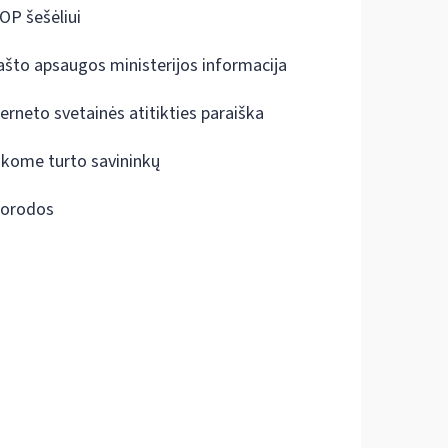
OP šešėliui
ašto apsaugos ministerijos informacija
terneto svetainės atitikties paraiška
škome turto savininkų
orodos