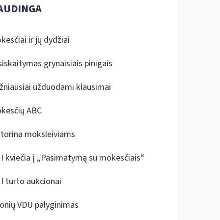
AUDINGA
kesčiai ir jų dydžiai
siskaitymas grynaisiais pinigais
žniausiai užduodami klausimai
kesčių ABC
ktorina moksleiviams
I kviečia į „Pasimatymą su mokesčiais“
I turto aukcionai
onių VDU palyginimas