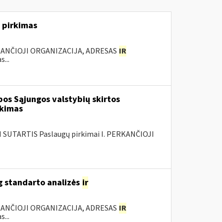
 pirkimas
KANČIOJI ORGANIZACIJA, ADRESAS
IR
...
os Sąjungos valstybių skirtos
rkimas
SUTARTIS Paslaugų pirkimai I. PERKANČIOJI
g standarto analizės
ir
KANČIOJI ORGANIZACIJA, ADRESAS
IR
...