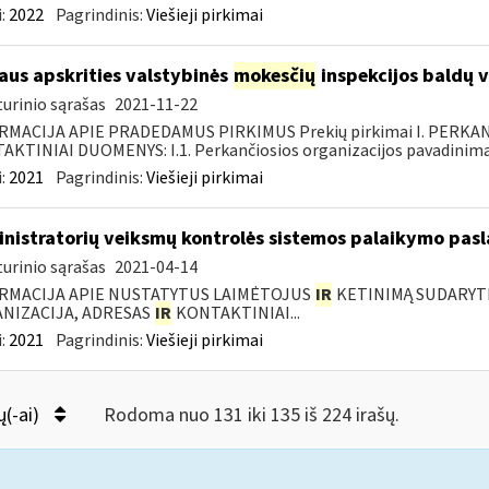
:
2022
Pagrindinis:
Viešieji pirkimai
iaus apskrities valstybinės
mokesčių
inspekcijos baldų v
urinio sąrašas
2021-11-22
RMACIJA APIE PRADEDAMUS PIRKIMUS Prekių pirkimai I. PERKA
KTINIAI DUOMENYS: I.1. Perkančiosios organizacijos pavadinimas
:
2021
Pagrindinis:
Viešieji pirkimai
nistratorių veiksmų kontrolės sistemos palaikymo pasl
urinio sąrašas
2021-04-14
RMACIJA APIE NUSTATYTUS LAIMĖTOJUS
IR
KETINIMĄ SUDARYTI 
NIZACIJA, ADRESAS
IR
KONTAKTINIAI...
:
2021
Pagrindinis:
Viešieji pirkimai
ų(-ai)
Rodoma nuo 131 iki 135 iš 224 irašų.