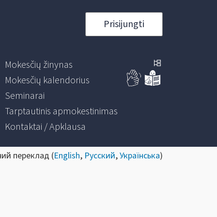
Prisijungti
Mokesčių žinynas
Mokesčių kalendorius
Seminarai
Tarptautinis apmokestinimas
Kontaktai / Apklausa
ний переклад (
English
,
Русский
,
Українська
)