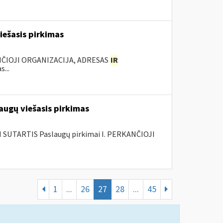
iešasis pirkimas
NČIOJI ORGANIZACIJA, ADRESAS
IR
...
augų viešasis pirkimas
SUTARTIS Paslaugų pirkimai I. PERKANČIOJI
1
...
26
27
28
...
45