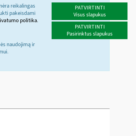
 nėra reikalingas
PATVIRTINTI
aukti pakeisdami
Visus slapukus
ivatumo politika.
PATVIRTINTI
Pasirinktus slapukus
nės naudojimą ir
mui.