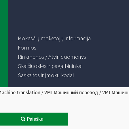
Mokesčių mokėtojų informacija
Formos
Rinkmenos / Atviri duomenys
Skaičiuoklės ir pagalbininkai
Sąskaitos ir įmokų kodai
Machine translation / VMI Машинный перевод / VMI Машин
Paieška