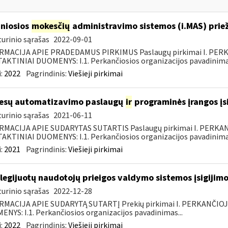
niosios
mokesčių
administravimo sistemos (i.MAS) priež
urinio sąrašas
2022-09-01
RMACIJA APIE PRADEDAMUS PIRKIMUS Paslaugų pirkimai I. PER
KTINIAI DUOMENYS: I.1. Perkančiosios organizacijos pavadinimas
:
2022
Pagrindinis:
Viešieji pirkimai
esų automatizavimo paslaugų
ir
programinės įrangos įsi
urinio sąrašas
2021-06-11
RMACIJA APIE SUDARYTAS SUTARTIS Paslaugų pirkimai I. PERK
KTINIAI DUOMENYS: I.1. Perkančiosios organizacijos pavadinimas
:
2021
Pagrindinis:
Viešieji pirkimai
ilegijuotų naudotojų prieigos valdymo sistemos įsigijimo
urinio sąrašas
2022-12-28
RMACIJA APIE SUDARYTĄ SUTARTĮ Prekių pirkimai I. PERKANČIO
NYS: I.1. Perkančiosios organizacijos pavadinimas...
:
2022
Pagrindinis:
Viešieji pirkimai