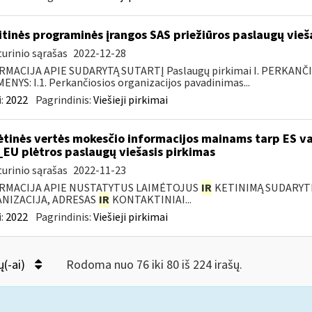
itinės programinės įrangos SAS priežiūros paslaugų vieš
urinio sąrašas
2022-12-28
RMACIJA APIE SUDARYTĄ SUTARTĮ Paslaugų pirkimai I. PERKANČ
NYS: I.1. Perkančiosios organizacijos pavadinimas...
:
2022
Pagrindinis:
Viešieji pirkimai
ėtinės vertės mokesčio informacijos mainams tarp ES va
_EU plėtros paslaugų viešasis pirkimas
urinio sąrašas
2022-11-23
RMACIJA APIE NUSTATYTUS LAIMĖTOJUS
IR
KETINIMĄ SUDARYTI 
NIZACIJA, ADRESAS
IR
KONTAKTINIAI...
:
2022
Pagrindinis:
Viešieji pirkimai
ų(-ai)
Rodoma nuo 76 iki 80 iš 224 irašų.