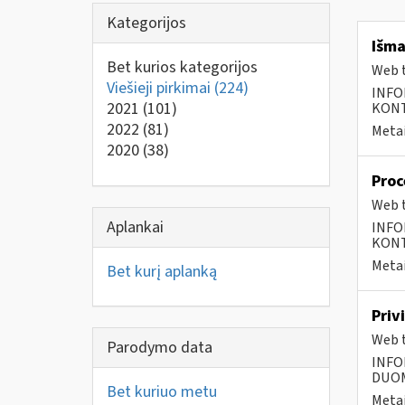
Kategorijos
Išma
Bet kurios kategorijos
Web t
Viešieji pirkimai
(224)
INFO
2021
(101)
KONTA
2022
(81)
Metai
2020
(38)
Proc
Web t
Aplankai
INFO
KONTA
Metai
Bet kurį aplanką
Priv
Web t
Parodymo data
INFO
DUOME
Bet kuriuo metu
Metai