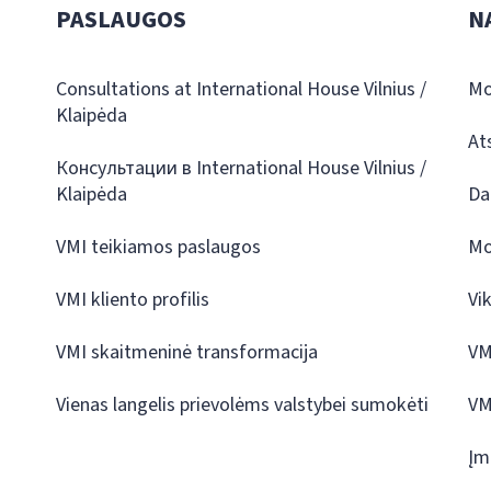
PASLAUGOS
N
Consultations at International House Vilnius /
Mo
Klaipėda
At
Консультации в International House Vilnius /
Klaipėda
Da
VMI teikiamos paslaugos
Mo
VMI kliento profilis
Vi
VMI skaitmeninė transformacija
VM
Vienas langelis prievolėms valstybei sumokėti
VM
Įm