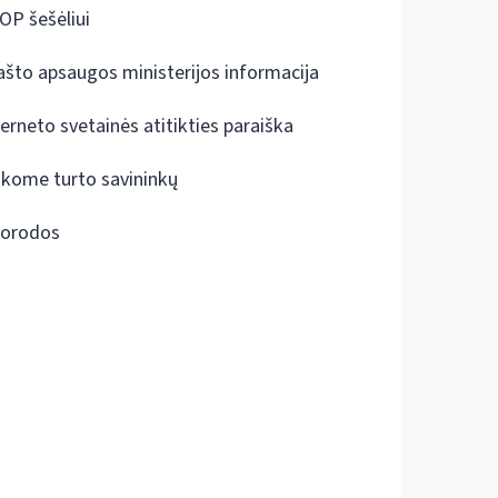
OP šešėliui
ašto apsaugos ministerijos informacija
terneto svetainės atitikties paraiška
škome turto savininkų
orodos