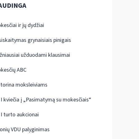
AUDINGA
kesčiai ir jų dydžiai
siskaitymas grynaisiais pinigais
žniausiai užduodami klausimai
kesčių ABC
ktorina moksleiviams
I kviečia į „Pasimatymą su mokesčiais“
I turto aukcionai
onių VDU palyginimas