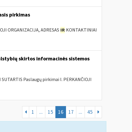
asis pirkimas
IOJI ORGANIZACIJA, ADRESAS
IR
KONTAKTINIAI
lstybių skirtos informacinės sistemos
SUTARTIS Paslaugų pirkimai I. PERKANČIOJI
1
...
15
16
17
...
45