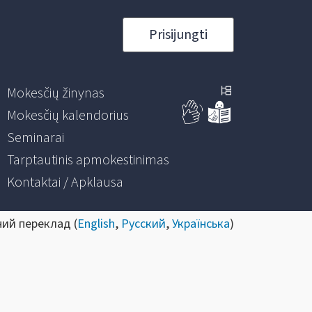
Prisijungti
Mokesčių žinynas
Mokesčių kalendorius
Seminarai
Tarptautinis apmokestinimas
Kontaktai / Apklausa
ний переклад (
English
,
Русский
,
Українська
)