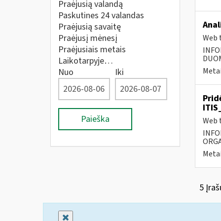
Praėjusią valandą
Paskutines 24 valandas
Anal
Praėjusią savaitę
Praėjusį mėnesį
Web t
Praėjusiais metais
INFO
DUOME
Laikotarpyje…
Metai
Nuo
Iki
Prid
ITIS
Paieška
Web t
INFO
ORGA
Metai
5 Įraš
Uždaryti