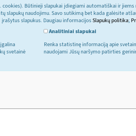
. cookies). Būtinieji slapukai įdiegiami automatiškai ir jiems
u kitų slapukų naudojimu. Savo sutikimą bet kada galėsite atš
i įrašytus slapukus. Daugiau informacijos
Slapukų politika
;
Pr
Analitiniai slapukai
įgalina
Renka statistinę informaciją apie svetai
ukų svetainė
naudojami Jūsų naršymo patirties gerini