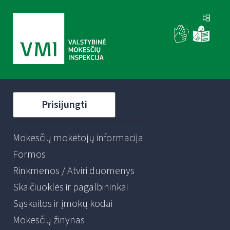
Prisijungti
Mokesčių mokėtojų informacija
Formos
Rinkmenos / Atviri duomenys
Skaičiuoklės ir pagalbininkai
Sąskaitos ir įmokų kodai
Mokesčių žinynas