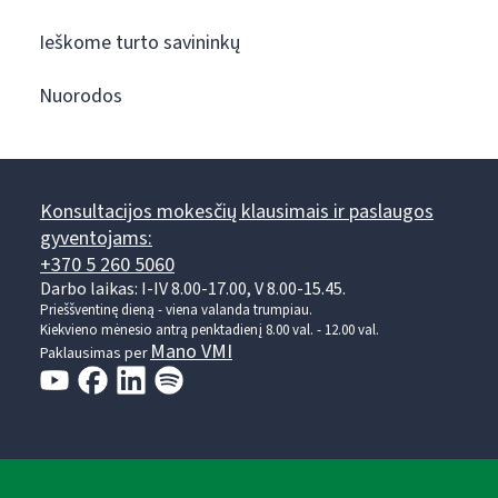
Ieškome turto savininkų
Nuorodos
Konsultacijos mokesčių klausimais ir paslaugos
gyventojams:
+370 5 260 5060
Darbo laikas: I-IV 8.00-17.00, V 8.00-15.45.
Prieššventinę dieną - viena valanda trumpiau.
Kiekvieno mėnesio antrą penktadienį 8.00 val. - 12.00 val.
Mano VMI
Paklausimas per