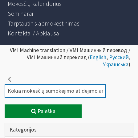
Mokesčių kalendorius
Seminarai
Tarptautinis apmokestinimas
Kontaktai / Apklausa
VMI Machine translation / VMI Машинный перевод /
VMI Машинний переклад (
English
,
Русский
,
Українська
)
Paieška
Kategorijos