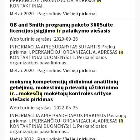
PERKANČIOJI ORGANIZACIJA, ADRESAS
IR
KONTAKTINIAI...
Metai:
2020
Pagrindinis:
Viešieji pirkimai
GB and Smith programų paketo 360Suite
licencijos įsigijimo
ir
palaikymo viešasis
Web turinio sąrašas
2020-09-28
INFORMACIJA APIE SUDARYTAS SUTARTIS Prekių
pirkimai I. PERKANČIOJI ORGANIZACIJA, ADRESAS
IR
KONTAKTINIAI DUOMENYS: I.1. Perkančiosios
organizacijos pavadinimas...
Metai:
2020
Pagrindinis:
Viešieji pirkimai
mokymų kompetencijų didinimui analitinių
gebėjimų, mokestinių prievolių užtikrinimo
ir
...
mokesčių
mokėtojų kontrolės srityse
viešasis pirkimas
Web turinio sąrašas
2022-05-25
INFORMACIJA APIE PRADEDAMUS PIRKIMUS Paslaugų
pirkimai I. PERKANČIOJI ORGANIZACIJA, ADRESAS
IR
KONTAKTINIAI DUOMENYS: I.1. Perkančiosios
organizacijos pavadinimas...
Metai:
2022
Pagrindinis:
Viešieji pirkimai