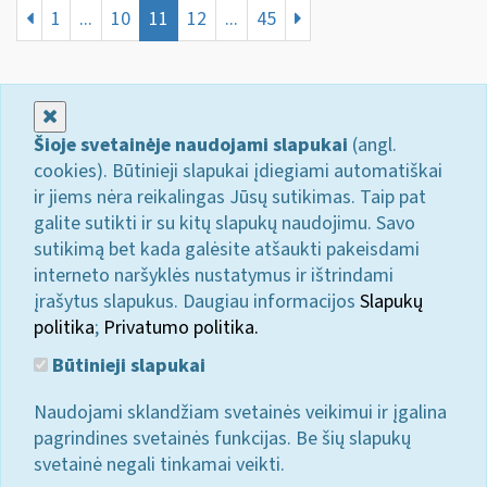
1
...
10
11
12
...
45
Uždaryti
Šioje svetainėje naudojami slapukai
(angl.
cookies). Būtinieji slapukai įdiegiami automatiškai
ir jiems nėra reikalingas Jūsų sutikimas. Taip pat
galite sutikti ir su kitų slapukų naudojimu. Savo
sutikimą bet kada galėsite atšaukti pakeisdami
interneto naršyklės nustatymus ir ištrindami
įrašytus slapukus. Daugiau informacijos
Slapukų
politika
;
Privatumo politika.
Būtinieji slapukai
Naudojami sklandžiam svetainės veikimui ir įgalina
pagrindines svetainės funkcijas. Be šių slapukų
svetainė negali tinkamai veikti.