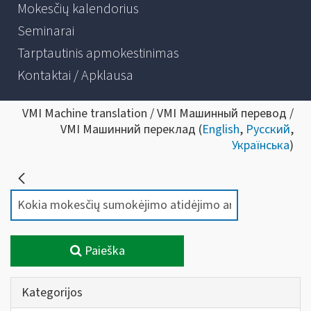
Mokesčių kalendorius
Seminarai
Tarptautinis apmokestinimas
Kontaktai / Apklausa
VMI Machine translation / VMI Машинный перевод /
VMI Машинний переклад (
English
,
Русский
,
Українська
)
Paieška
Kategorijos