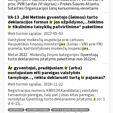
proc. PVM tarifas (VI skyrius) » Prekės Šiaurės Atlanto
Sutarties Organizacijos šalių kariuomenių vienetams
VA-13 „Dėl Metinės gyventojo (šeimos) turto
deklaracijos formos
ir
jos
užpildymo,...teikimo
ir
tikslinimo taisyklių patvirtinimo“ pakeitimo
Web turinio sąrašas
2022-05-03
Valstybinė mokesčių inspekcija prie Lietuvos
Respublikos finansų ministeri
jos
(toliau – VMI prie FM)
praneša, kad Valstybinės mokesčių inspekci
jos
...
Metai:
2022
Mokesčių žinyno kategorijos:
Gyventojų
turto deklaravimo įstatymo pakeitimai nuo 2022m.
Ar
gyventojui, pradėjusiam
ir
(arba)
nustojusiam eiti pareigas valstybės
tarnyboje..., reikia deklaruoti turtą
ir
pajamas?
Web turinio sąrašas
2018-11-22
Registracijos numeris KM0134 Kandidatai į valstybės
tarnautojo pareigas, taip pat į visas kitas pareigas,
nurodytas Gyventojų turto deklaravimo įstatymo
2
str. 1
d. 6–23,...
kandidatai
valstybės tarnyba
turto ir pajamų deklaravimas