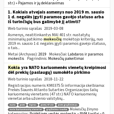
str.) » Pajamos ir jų deklaravimas
1. Kokiais atvejais asmenys nuo 2019 m. sausio
1 d. negalės įgyti paramos gavėjo statuso arba
iš turinčiųjų bus galimybė jį atimti?
Web turinio sąrašas
2019-03-08
Asmenys, neatitinkantys MAĮ 401 str. nustatytų
minimalių patikimo
mokesčių
mokėtojo kriterijų, nuo
2019 m. sausio 1 d. negalės įgyti paramos gavėjo statuso,
o tais...
Metai (Archyvas):
2019
Mokesčiai:
Labdaros ir paramos
mokestis
Pagrindinis:
Mokesčių pakeitimai
Kokia
yra NATO kariuomenės vienetų kreipimosi
dėl prekių (paslaugų) sumokėto pirkimo
Web turinio sąrašas
2018-11-22
Registracijos numeris KM0375 Ši informacija skelbiama:
Prekės Šiaurės Atlanto Sutarties Organizacijos šalių
kariuomenių vienetams (47 str.) NATO kariuomenių
vienetai arba užsienio valstybių...
nato
pvm
0 proc
pvmį 47 str
pvm grąžinimas
Mokesčių žinyno
nato kariuomenių vienetai
grąžinimo tvarka
kategorijos:
Pridėtinės vertės mokestis » PVM tarifai » 0