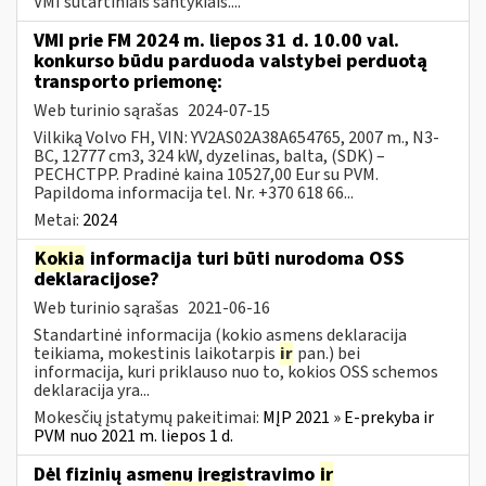
VMI sutartiniais santykiais....
VMI prie FM 2024 m. liepos 31 d. 10.00 val.
konkurso būdu parduoda valstybei perduotą
transporto priemonę:
Web turinio sąrašas
2024-07-15
Vilkiką Volvo FH, VIN: YV2AS02A38A654765, 2007 m., N3-
BC, 12777 cm3, 324 kW, dyzelinas, balta, (SDK) –
PECHCTPP. Pradinė kaina 10527,00 Eur su PVM.
Papildoma informacija tel. Nr. +370 618 66...
Metai:
2024
Kokia
informacija turi būti nurodoma OSS
deklaracijose?
Web turinio sąrašas
2021-06-16
Standartinė informacija (kokio asmens deklaracija
teikiama, mokestinis laikotarpis
ir
pan.) bei
informacija, kuri priklauso nuo to, kokios OSS schemos
deklaracija yra...
Mokesčių įstatymų pakeitimai:
MĮP 2021 » E-prekyba ir
PVM nuo 2021 m. liepos 1 d.
Dėl fizinių asmenų įregistravimo
ir