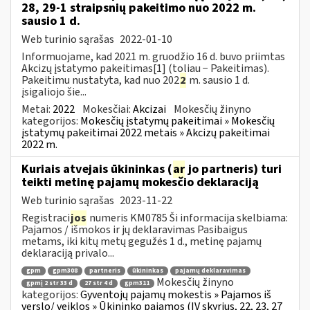
28, 29-1 straipsnių pakeitimo nuo 2022 m.
sausio 1 d.
Web turinio sąrašas
2022-01-10
Informuojame, kad 2021 m. gruodžio 16 d. buvo priimtas
Akcizų įstatymo pakeitimas[1] (toliau − Pakeitimas).
Pakeitimu nustatyta, kad nuo 202
2
m. sausio 1 d.
įsigaliojo šie...
Metai:
2022
Mokesčiai:
Akcizai
Mokesčių žinyno
kategorijos:
Mokesčių įstatymų pakeitimai » Mokesčių
įstatymų pakeitimai 2022 metais » Akcizų pakeitimai
2022 m.
Kuriais atvejais ūkininkas (
ar
jo partneris) turi
teikti metinę pajamų mokesčio deklaraciją
Web turinio sąrašas
2023-11-22
Registraci
jos
numeris KM0785 Ši informacija skelbiama:
Pajamos / išmokos ir jų deklaravimas Pasibaigus
metams, iki kitų metų gegužės 1 d., metinę pajamų
deklaraciją privalo...
gpm
gpm308
partneris
ūkininkas
pajamų deklaravimas
Mokesčių žinyno
gpmį 2 str 33 d
27 str 4 d
gpm311
kategorijos:
Gyventojų pajamų mokestis » Pajamos iš
verslo/ veiklos » Ūkininko pajamos (IV skyrius, 22, 23, 27