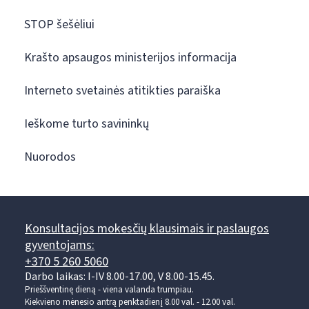
STOP šešėliui
Krašto apsaugos ministerijos informacija
Interneto svetainės atitikties paraiška
Ieškome turto savininkų
Nuorodos
Konsultacijos mokesčių klausimais ir paslaugos
gyventojams:
+370 5 260 5060
Darbo laikas: I-IV 8.00-17.00, V 8.00-15.45.
Prieššventinę dieną - viena valanda trumpiau.
Kiekvieno mėnesio antrą penktadienį 8.00 val. - 12.00 val.