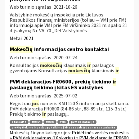
Web turinio sąrašas
2021-10-26
Valstybinė mokesčių inspekcija prie Lietuvos
Respublikos finansų ministerijos (toliau ― VMI prie FM)
informuoja apie VMI prie FM viršininko 2021 m. spalio 21
d. įsakymą Nr. VA-70 „Dėl Valstybinės...
Metai:
2021
Mokesčių
informacijos centro kontaktai
Web turinio sąrašas
2020-07-24
Konsultacijos
mokesčių
klausimais
ir
paslaugos
gyventojams Konsultacijas
mokesčių
klausimais
ir
...
PVM deklaracijos FR0600, prekių tiekimo
ir
paslaugų teikimo į kitas ES valstybes
Web turinio sąrašas
2025-07-02
Registraci
jos
numeris KM1120 Ši informacija skelbiama:
PVM deklaracija FR0600 (84-86 str., 88-89 str., 115-3 str.)
Prekių tiekimo
ir
paslaugų...
ataskaita
fr0564
fr0600
pvm
pvm deklaracija
prekių tiekimo ir paslaugų teikimo į kitas es valstybes nares ataskaita
Mokesčių žinyno kategorijos:
Pridėtinės vertės mokestis
» PVM deklaravimas (IX skyrius) » PVM deklaracija FR0600