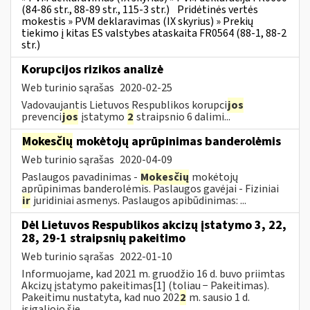
(84-86 str., 88-89 str., 115-3 str.)
Pridėtinės vertės
mokestis » PVM deklaravimas (IX skyrius) » Prekių
tiekimo į kitas ES valstybes ataskaita FR0564 (88-1, 88-2
str.)
Korupcijos rizikos analizė
Web turinio sąrašas
2020-02-25
Vadovaujantis Lietuvos Respublikos korupci
jos
prevenci
jos
įstatymo
2
straipsnio 6 dalimi...
Mokesčių
mokėtojų aprūpinimas banderolėmis
Web turinio sąrašas
2020-04-09
Paslaugos pavadinimas -
Mokesčių
mokėtojų
aprūpinimas banderolėmis. Paslaugos gavėjai - Fiziniai
ir
juridiniai asmenys. Paslaugos apibūdinimas: ...
Dėl Lietuvos Respublikos akcizų įstatymo 3, 22,
28, 29-1 straipsnių pakeitimo
Web turinio sąrašas
2022-01-10
Informuojame, kad 2021 m. gruodžio 16 d. buvo priimtas
Akcizų įstatymo pakeitimas[1] (toliau − Pakeitimas).
Pakeitimu nustatyta, kad nuo 202
2
m. sausio 1 d.
įsigaliojo šie...