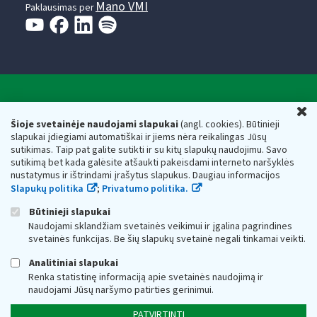
Mano VMI
Paklausimas per
Valstybinė mokesčių inspekcija prie Lietuvos
U
Respublikos finansų ministerijos
Šioje svetainėje naudojami slapukai
(angl. cookies). Būtinieji
slapukai įdiegiami automatiškai ir jiems nėra reikalingas Jūsų
Biudžetinė įstaiga. Juridinio asmens kodas — 188659752,
sutikimas. Taip pat galite sutikti ir su kitų slapukų naudojimu. Savo
adresas: Vasario 16-osios g. 14, 01107 Vilnius, Lietuva, el.paštas:
sutikimą bet kada galėsite atšaukti pakeisdami interneto naršyklės
vmi@vmi.lt
, E. pristatymo dėžutės adresas 188659752
nustatymus ir ištrindami įrašytus slapukus. Daugiau informacijos
Duomenys apie Valstybinę mokesčių inspekciją prie Lietuvos
Slapukų politika
;
Privatumo politika.
Respublikos finansų ministerijos kaupiami ir saugomi Juridinių
asmenų registre
Būtinieji slapukai
Naudojami sklandžiam svetainės veikimui ir įgalina pagrindines
svetainės funkcijas. Be šių slapukų svetainė negali tinkamai veikti.
Analitiniai slapukai
Renka statistinę informaciją apie svetainės naudojimą ir
naudojami Jūsų naršymo patirties gerinimui.
PATVIRTINTI