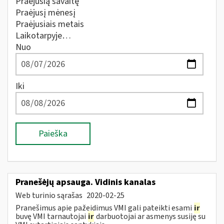
Praėjusią savaitę
Praėjusį mėnesį
Praėjusiais metais
Laikotarpyje…
Nuo
Iki
Paieška
Pranešėjų apsauga. Vidinis kanalas
Web turinio sąrašas
2020-02-25
Pranešimus apie pažeidimus VMI gali pateikti esami
ir
buvę VMI tarnautojai
ir
darbuotojai ar asmenys susiję su