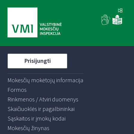
Prisijungti
Mokesčių mokėtojų informacija
Formos
Rinkmenos / Atviri duomenys
Skaičiuoklės ir pagalbininkai
Sąskaitos ir įmokų kodai
Mokesčių žinynas