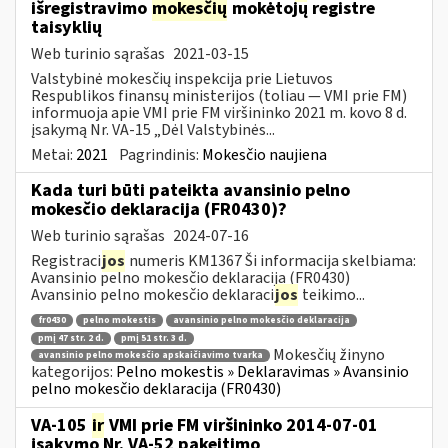
išregistravimo
mokesčių
mokėtojų registre
taisyklių
Web turinio sąrašas
2021-03-15
Valstybinė mokesčių inspekcija prie Lietuvos
Respublikos finansų ministerijos (toliau ― VMI prie FM)
informuoja apie VMI prie FM viršininko 2021 m. kovo 8 d.
įsakymą Nr. VA-15 „Dėl Valstybinės...
Metai:
2021
Pagrindinis:
Mokesčio naujiena
Kada turi būti pateikta avansinio pelno
mokesčio deklaracija (FR0430)?
Web turinio sąrašas
2024-07-16
Registraci
jos
numeris KM1367 Ši informacija skelbiama:
Avansinio pelno mokesčio deklaracija (FR0430)
Avansinio pelno mokesčio deklaraci
jos
teikimo...
fr0430
pelno mokestis
avansinio pelno mokesčio deklaracija
pmį 47 str. 2 d.
pmį 51 str. 3 d.
Mokesčių žinyno
avansinio pelno mokesčio apskaičiavimo tvarka
kategorijos:
Pelno mokestis » Deklaravimas » Avansinio
pelno mokesčio deklaracija (FR0430)
VA-105
ir
VMI prie FM viršininko 2014-07-01
įsakymo Nr. VA-52 pakeitimo