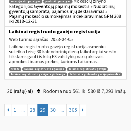
Mokesčių žinyno
nustoję eiti pareigas
paskirti į pareigas
kategorijos:
Gyventojų pajamų mokestis » Nuolatinių
gyventojų samprata, pajamos ir jų deklaravimas »
Pajamų mokesčio sumokėjimas ir deklaravimas GPM 308
iki 2018-12-31
Laikinai registruoto gavėjo registracija
Web turinio sąrašas
2023-04-05
Laikinai registruoto gavėjo registracija asmeniui
suteikia teisę 30 kalendorinių dienų laikotarpiui verslo
tikslams gauti iš kitų ES valstybių narių akcizais
apmokestinamas prekes, kurioms taikomas...
fr0647
laikinai registruotas gavėjas
laikinai registruotu gavėju
laikinai registruoto gavėjo registracija
laikinai registruoto gavėjo prievolės
20 Įrašų(-ai)
Rodoma nuo 561 iki 580 iš 7,293 irašų.
1
...
28
29
30
...
365