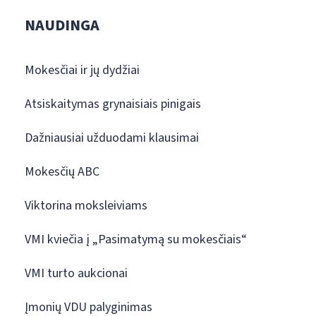
NAUDINGA
Mokesčiai ir jų dydžiai
Atsiskaitymas grynaisiais pinigais
Dažniausiai užduodami klausimai
Mokesčių ABC
Viktorina moksleiviams
VMI kviečia į „Pasimatymą su mokesčiais“
VMI turto aukcionai
Įmonių VDU palyginimas