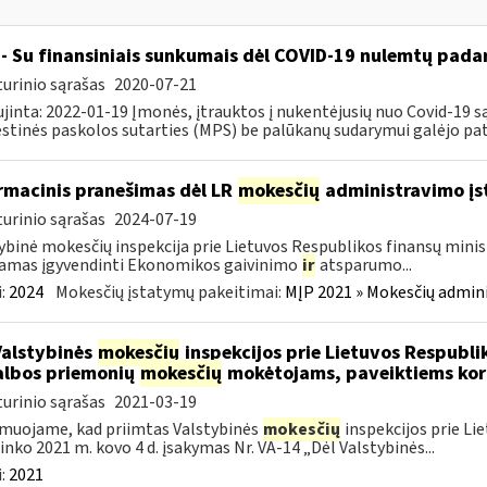
- Su finansiniais sunkumais dėl COVID-19 nulemtų padar
urinio sąrašas
2020-07-21
jinta: 2022-01-19 Įmonės, įtrauktos į nukentėjusių nuo Covid-19 są
tinės paskolos sutarties (MPS) be palūkanų sudarymui galėjo pateik
rmacinis pranešimas dėl LR
mokesčių
administravimo į
urinio sąrašas
2024-07-19
ybinė mokesčių inspekcija prie Lietuvos Respublikos finansų minist
amas įgyvendinti Ekonomikos gaivinimo
ir
atsparumo...
:
2024
Mokesčių įstatymų pakeitimai:
MĮP 2021 » Mokesčių admin
Valstybinės
mokesčių
inspekcijos prie Lietuvos Respublik
lbos priemonių
mokesčių
mokėtojams, paveiktiems kor
urinio sąrašas
2021-03-19
muojame, kad priimtas Valstybinės
mokesčių
inspekcijos prie Li
ninko 2021 m. kovo 4 d. įsakymas Nr. VA-14 „Dėl Valstybinės...
:
2021