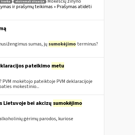
Mokesčių žinyno
 tvarka
ekstremali situacija
mas ir prašymų teikimas » Prašymas atidėti
imą
s nusižengimus sumas, jų
sumokėjimo
terminus?
klaracijos pateikimo
metu
0? PVM mokėtojo pateiktoje PVM deklaracijoje
aties mokestinio...
s Lietuvoje bei akcizų
sumokėjimo
alkoholinių gėrimų parodos, kuriose