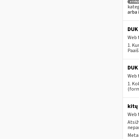
atidė
kateg
arba 
DUK 
Web t
1. Ku
Paaiš
DUK 
Web t
1. Ko
(form
kitų
Web t
Atsiž
nepa
Metai