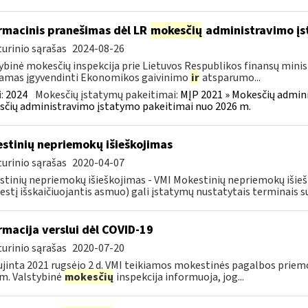
rmacinis pranešimas dėl LR
mokesčių
administravimo į
urinio sąrašas
2024-08-26
ybinė mokesčių inspekcija prie Lietuvos Respublikos finansų minist
amas įgyvendinti Ekonomikos gaivinimo
ir
atsparumo...
:
2024
Mokesčių įstatymų pakeitimai:
MĮP 2021 » Mokesčių admin
čių administravimo įstatymo pakeitimai nuo 2026 m.
stinių nepriemokų išieškojimas
urinio sąrašas
2020-04-07
tinių nepriemokų išieškojimas - VMI Mokestinių nepriemokų iši
stį išskaičiuojantis asmuo) gali įstatymų nustatytais terminais s
rmacija verslui dėl COVID-19
urinio sąrašas
2020-07-20
jinta 2021 rugsėjo 2 d. VMI teikiamos mokestinės pagalbos priemo
m. Valstybinė
mokesčių
inspekcija informuoja, jog...