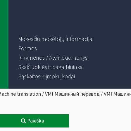
Mokesčių mokėtojų informacija
Formos
Rinkmenos / Atviri duomenys
Skaičiuoklės ir pagalbininkai
Sąskaitos ir įmokų kodai
Machine translation / VMI Машинный перевод / VMI Машин
Paieška