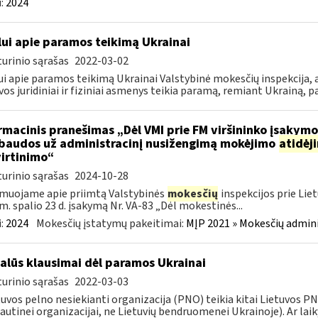
:
2024
lui apie paramos teikimą Ukrainai
urinio sąrašas
2022-03-02
ui apie paramos teikimą Ukrainai Valstybinė mokesčių inspekcija, a
vos juridiniai ir fiziniai asmenys teikia paramą, remiant Ukrainą, pa
rmacinis pranešimas „Dėl VMI prie FM viršininko įsakym
.baudos už administracinį nusižengimą mokėjimo
atidėj
irtinimo“
urinio sąrašas
2024-10-28
muojame apie priimtą Valstybinės
mokesčių
inspekcijos prie Lie
m. spalio 23 d. įsakymą Nr. VA-83 „Dėl mokestinės...
:
2024
Mokesčių įstatymų pakeitimai:
MĮP 2021 » Mokesčių admin
alūs klausimai dėl paramos Ukrainai
urinio sąrašas
2022-03-03
tuvos pelno nesiekianti organizacija (PNO) teikia kitai Lietuvos 
autinei organizacijai, ne Lietuvių bendruomenei Ukrainoje). Ar laiky