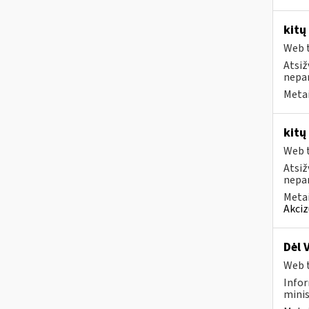
kitų
Web t
Atsiž
nepa
Metai
kitų
Web t
Atsiž
nepa
Metai
Akciz
Dėl 
Web t
Infor
minis