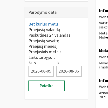
Info
Parodymo data
Web t
Valst
Bet kuriuo metu
siekd
Praėjusią valandą
Metai
Paskutines 24 valandas
Mokes
Praėjusią savaitę
Praėjusį mėnesį
Moke
Praėjusiais metais
Laikotarpyje…
Web t
Nuo
Iki
Mokes
(moke
Info
Paieška
Web t
Atnau
2021 