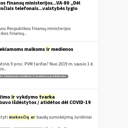
os finansų ministerijos...VA-80 „Dėl
čiais telefonais...valstybės lygio
vos Respublikos finansų ministerijos
kos finansų...
 tiekiamoms malkoms
ir
medienos
inis 9 proc. PVM tarifas? Nuo 2019 m. sausio 1 d.
s...
ams tiekiamoms malkoms ir medienos produktams
itimo
ir
vykdymo
tvarka
uvo išdėstytos / atidėtos dėl COVID-19
styti
mokesčių
ar
baudų sumokėjimą Juridiniai