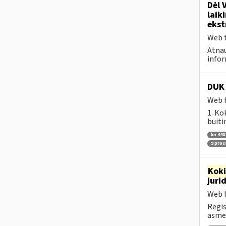
Dėl 
laik
ekst
Web t
Atnau
infor
DUK 
Web t
1. Ko
buiti
kn 440
9 pro
Kok
juri
Web t
Regis
asmen