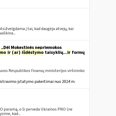
tsižvelgdama į tai, kad daugėja atvejų, kai
aiškina...
o „Dėl Mokestinės nepriemokos
imo
ir
(
ar
)
išdėstymo
taisyklių...
ir
formų
tuvos Respublikos finansų ministerijos viršininko
istravimo įstatymo pakeitimai nuo 2024 m.
PNO paramą, o ši perveda Ukrainos PNO (ne
sime, kad...