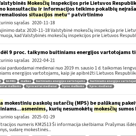
Valstybinės
Mokesčių
Inspekcijos prie Lietuvos Respublik
ino konsultacijų
ir
informacijos teikimo pokalbių neįrašan
remaliosios
situacijos
metu
“ patvirtinimo
urinio sąrašas
2020-11-18
jinimo data: 2020-11-18 Valstybinė mokesčių inspekcija prie Lietu
muoja, kad Valstybinės mokesčių inspekcijos prie Lietuvos Respubli
dėl 9 proc. taikymo buitiniams energijos vartotojams
urinio sąrašas
2022-04-21
kiai parduodamai medienai nuo 2019 m. sausio 1 d. taikomas lengvat
niams energijos vartotojams, kaip jie apibrėžti Lietuvos Respubliko
1
kn4401
malkos
buitiniams energijos vartotojams
buitiniams energijos vartotoj
centai malkoms
9 procentai medienai
9 proc malkoms
9 proc medienai
ia
mokestinių paskolų sutarčių (MPS) be palūkanų pake
diniams...
asmenims
, kurių nesumokėtų
mokesčių
sumos b
urinio sąrašas
2025-01-29
tracijos numeris KM2513 Ši informacija skelbiama: Prašymas išdė
ys, sudarę mokestinės...