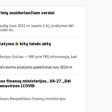
inių susiduriančiam verslui
rašą (nuo 2021 m. sausio 1 d.), prašymus dėl
ti iki...
statymo
ir
kitų teisės aktų
erijos (toliau — VMI prie FM) informuoja, kad
istravimo įstatymo pakeitimai nuo 2024 m.
os finansų ministerijos...VA-27 „Dėl
onaviruso (COVID
etuvos Respublikos finansų ministerijos