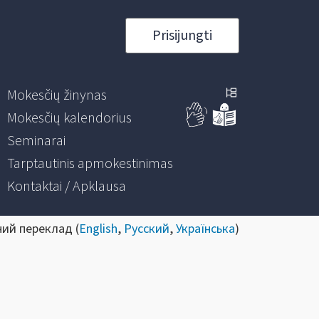
Prisijungti
Mokesčių žinynas
Mokesčių kalendorius
Seminarai
Tarptautinis apmokestinimas
Kontaktai / Apklausa
ний переклад (
English
,
Русский
,
Українська
)