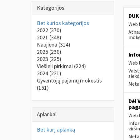
Kategorijos
DUK 
Bet kurios kategorijos
Web t
2022
(370)
Atnau
2021
(348)
mokes
Naujiena
(314)
2025
(236)
Info
2023
(225)
Web t
Viešieji pirkimai
(224)
Valst
2024
(221)
siekd
Gyventojų pajamų mokestis
Metai
(151)
Dėl 
paga
Aplankai
Web t
Infor
virši
Bet kurį aplanką
Metai