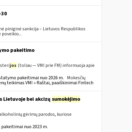
-30
ė piniginė sankcija – Lietuvos Respublikos
poveikio...
ymo pakeitimo
steri
jos
(toliau — VMI prie FM) informuoja apie
statymo pakeitimai nuo 2026 m.
Mokesčių
 teikimas VMI » Raštai, paaiškinimai Fintech
s Lietuvoje bei akcizų
sumokėjimo
alkoholinių gėrimų parodos, kuriose
 pakeitimai nuo 2023 m.