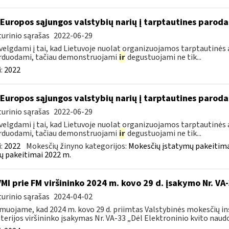
 Europos sąjungos valstybių narių į tarptautines paroda
urinio sąrašas
2022-06-29
velgdami į tai, kad Lietuvoje nuolat organizuojamos tarptautinės 
rduodami, tačiau demonstruojami
ir
degustuojami ne tik...
:
2022
 Europos sąjungos valstybių narių į tarptautines paroda
urinio sąrašas
2022-06-29
velgdami į tai, kad Lietuvoje nuolat organizuojamos tarptautinės 
rduodami, tačiau demonstruojami
ir
degustuojami ne tik...
:
2022
Mokesčių žinyno kategorijos:
Mokesčių įstatymų pakeitima
ų pakeitimai 2022 m.
VMI prie FM viršininko 2024 m. kovo 29 d. įsakymo Nr. VA
urinio sąrašas
2024-04-02
muojame, kad 2024 m. kovo 29 d. priimtas Valstybinės mokesčių in
terijos viršininko įsakymas Nr. VA-33 „Dėl Elektroninio kvito naudo