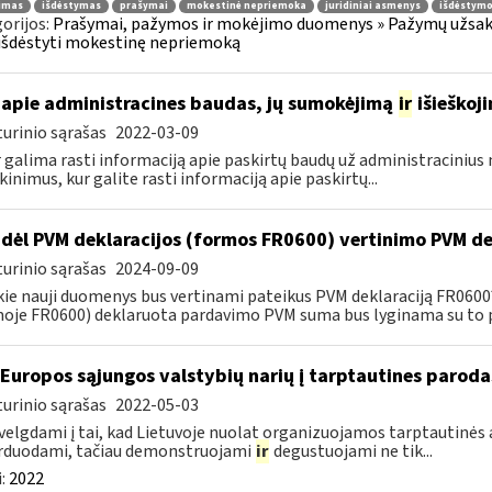
jimas
išdėstymas
prašymai
mokestinė nepriemoka
juridiniai asmenys
išdėstymo
orijos:
Prašymai, pažymos ir mokėjimo duomenys » Pažymų užsaky
išdėstyti mokestinę nepriemoką
apie administracines baudas, jų sumokėjimą
ir
išieškoj
urinio sąrašas
2022-03-09
r galima rasti informaciją apie paskirtų baudų už administraciniu
kinimus, kur galite rasti informaciją apie paskirtų...
dėl PVM deklaracijos (formos FR0600) vertinimo PVM de
urinio sąrašas
2024-09-09
kie nauji duomenys bus vertinami pateikus PVM deklaraciją FR060
oje FR0600) deklaruota pardavimo PVM suma bus lyginama su to p
 Europos sąjungos valstybių narių į tarptautines paroda
urinio sąrašas
2022-05-03
velgdami į tai, kad Lietuvoje nuolat organizuojamos tarptautinės 
rduodami, tačiau demonstruojami
ir
degustuojami ne tik...
:
2022