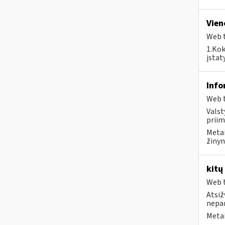
Vien
Web t
1.Kok
įstat
Info
Web t
Valst
priim
Metai
žinyn
kitų
Web t
Atsiž
nepa
Metai