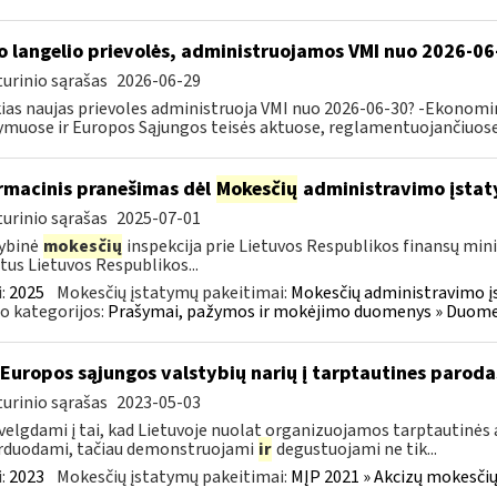
o langelio prievolės, administruojamos VMI nuo 2026-06
urinio sąrašas
2026-06-29
ias naujas prievoles administruoja VMI nuo 2026-06-30? -Ekonomin
ymuose ir Europos Sąjungos teisės aktuose, reglamentuojančiuose 
rmacinis pranešimas dėl
Mokesčių
administravimo įstat
urinio sąrašas
2025-07-01
ybinė
mokesčių
inspekcija prie Lietuvos Respublikos finansų mini
tus Lietuvos Respublikos...
:
2025
Mokesčių įstatymų pakeitimai:
Mokesčių administravimo į
o kategorijos:
Prašymai, pažymos ir mokėjimo duomenys » Duomenų
 Europos sąjungos valstybių narių į tarptautines paroda
urinio sąrašas
2023-05-03
velgdami į tai, kad Lietuvoje nuolat organizuojamos tarptautinės 
rduodami, tačiau demonstruojami
ir
degustuojami ne tik...
:
2023
Mokesčių įstatymų pakeitimai:
MĮP 2021 » Akcizų mokesčių