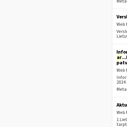
Metai
Vers
Web t
Versl
Lietu
Info
ar
..
patv
Web t
Infor
2024 
Metai
Aktu
Web t
1.Lie
tarpt