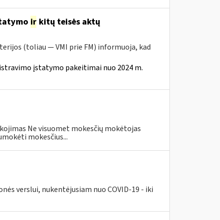
statymo
ir
kitų teisės aktų
erijos (toliau — VMI prie FM) informuoja, kad
istravimo įstatymo pakeitimai nuo 2024 m.
eškojimas Ne visuomet mokesčių mokėtojas
umokėti mokesčius...
nės verslui, nukentėjusiam nuo COVID-19 - iki