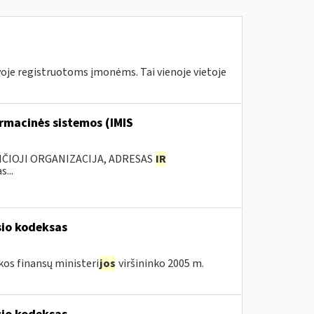
tuvoje registruotoms įmonėms. Tai vienoje vietoje
rmacinės sistemos (IMIS
ANČIOJI ORGANIZACIJA, ADRESAS
IR
...
sio kodeksas
kos finansų ministeri
jos
viršininko 2005 m.