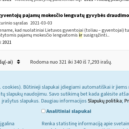
gyventojų pajamų mokesčio lengvatų gyvybės draudim
urinio sąrašas
2021-03-03
name, kad nuolatiniai Lietuvos gyventojai (toliau – gyventojai) tu
atytomis pajamų mokesčio lengvatomis
ir
susigrąžinti...
:
2021
šų(-ai)
Rodoma nuo 321 iki 340 iš 7,293 irašų.
. cookies). Būtinieji slapukai įdiegiami automatiškai ir jiems
u kitų slapukų naudojimu. Savo sutikimą bet kada galėsite atš
i įrašytus slapukus. Daugiau informacijos
Slapukų politika
;
Pr
Analitiniai slapukai
įgalina
Renka statistinę informaciją apie svetai