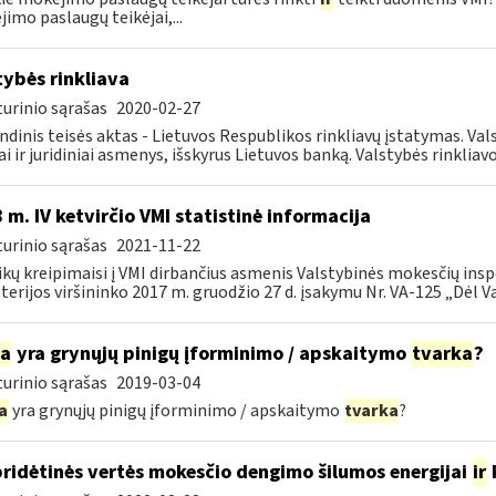
imo paslaugų teikėjai,...
tybės rinkliava
urinio sąrašas
2020-02-27
ndinis teisės aktas - Lietuvos Respublikos rinkliavų įstatymas. Va
iai ir juridiniai asmenys, išskyrus Lietuvos banką. Valstybės rinkliavos
 m. IV ketvirčio VMI statistinė informacija
urinio sąrašas
2021-11-22
ikų kreipimaisi į VMI dirbančius asmenis Valstybinės mokesčių insp
terijos viršininko 2017 m. gruodžio 27 d. įsakymu Nr. VA-125 „Dėl Va
ia
yra grynųjų pinigų įforminimo / apskaitymo
tvarka
?
urinio sąrašas
2019-03-04
a
yra grynųjų pinigų įforminimo / apskaitymo
tvarka
?
pridėtinės vertės mokesčio dengimo šilumos energijai
ir