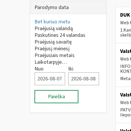
Parodymo data
DUK 
Bet kuriuo metu
Web t
Praėjusią valandą
1.Kam
Paskutines 24 valandas
skelb
Praėjusią savaitę
Praėjusį mėnesį
Vals
Praėjusiais metais
Web t
Laikotarpyje…
INFO
Nuo
Iki
KONTA
Metai
Vals
Paieška
Web t
PATVI
liepos