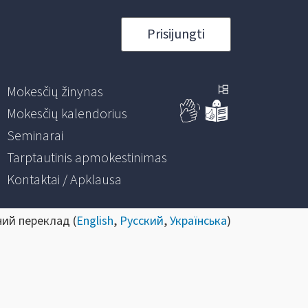
Prisijungti
Mokesčių žinynas
Mokesčių kalendorius
Seminarai
Tarptautinis apmokestinimas
Kontaktai / Apklausa
ний переклад (
English
,
Русский
,
Українська
)