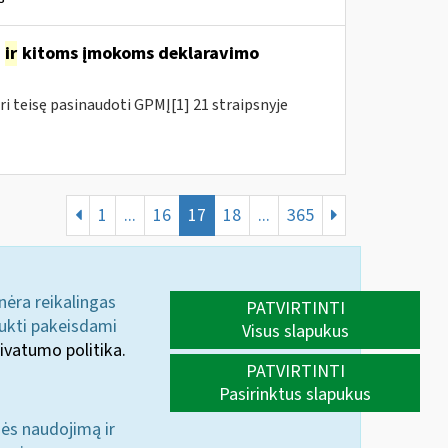
o
ir
kitoms įmokoms deklaravimo
ri teisę pasinaudoti GPMĮ[1] 21 straipsnyje
1
...
16
17
18
...
365
 nėra reikalingas
PATVIRTINTI
aukti pakeisdami
Visus slapukus
ivatumo politika.
PATVIRTINTI
Pasirinktus slapukus
nės naudojimą ir