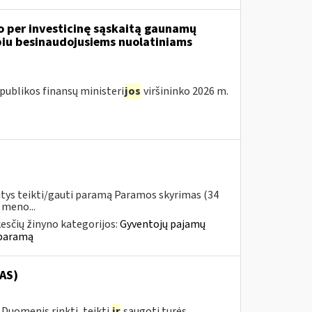
o per investicinę sąskaitą gaunamų
iu besinaudojusiems nuolatiniams
publikos finansų ministeri
jos
viršininko 2026 m.
ntys teikti/gauti paramą Paramos skyrimas (34
 meno...
esčių žinyno kategorijos:
Gyventojų pajamų
 paramą
AS)
Duomenis rinkti, teikti
ir
saugoti turės