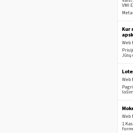
Valst
VMI E
Metai
Kur 
apsk
Web t
Prisi
Jūsų 
Lote
Web t
Pagri
lošim
Moke
Web t
1.Kas
formu