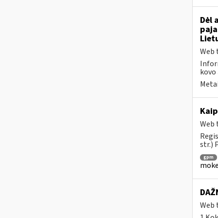
Dėl 
paja
Liet
Web t
Infor
kovo 
Metai
Kaip
Web t
Regis
str.)
gpm
mokes
DAŽN
Web t
1.Kok