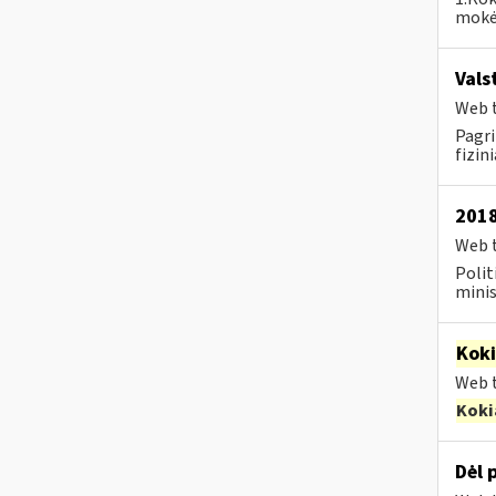
mokėj
Vals
Web t
Pagri
fizin
2018
Web t
Polit
minis
Kok
Web t
Koki
Dėl 