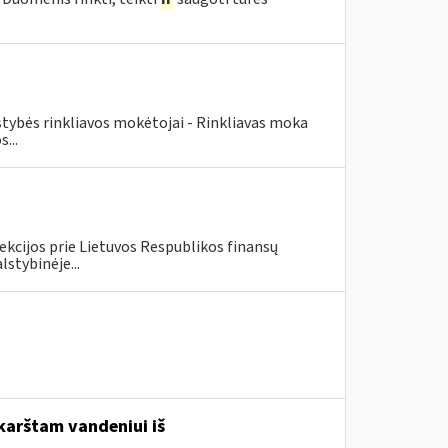
lstybės rinkliavos mokėtojai - Rinkliavas moka
...
ekcijos prie Lietuvos Respublikos finansų
lstybinėje...
karštam vandeniui iš