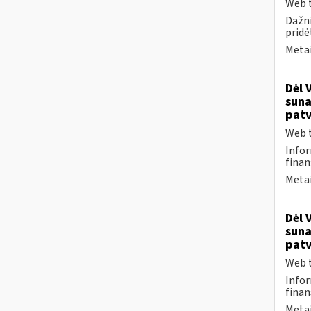
Web t
Dažni
pridė
Metai
Dėl 
suna
patv
Web t
Infor
finan
Metai
Dėl 
suna
patv
Web t
Infor
finan
Metai