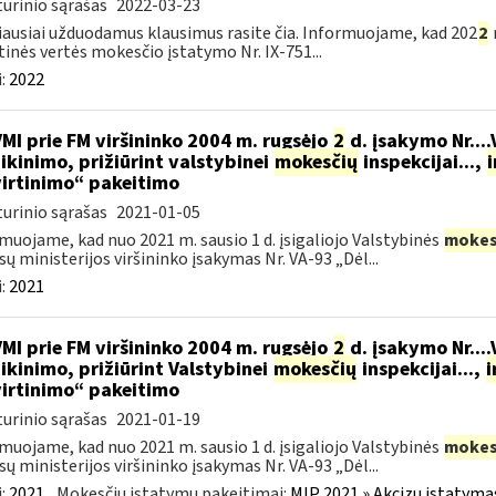
urinio sąrašas
2022-03-23
ausiai užduodamus klausimus rasite čia. Informuojame, kad 202
2
tinės vertės mokesčio įstatymo Nr. IX-751...
:
2022
VMI prie FM viršininko 2004 m. rugsėjo
2
d. įsakymo Nr...
ikinimo, prižiūrint valstybinei
mokesčių
inspekcijai...,
i
irtinimo“ pakeitimo
urinio sąrašas
2021-01-05
muojame, kad nuo 2021 m. sausio 1 d. įsigaliojo Valstybinės
mokes
sų ministerijos viršininko įsakymas Nr. VA-93 „Dėl...
:
2021
VMI prie FM viršininko 2004 m. rugsėjo
2
d. įsakymo Nr...
ikinimo, prižiūrint Valstybinei
mokesčių
inspekcijai...,
i
irtinimo“ pakeitimo
urinio sąrašas
2021-01-19
muojame, kad nuo 2021 m. sausio 1 d. įsigaliojo Valstybinės
mokes
sų ministerijos viršininko įsakymas Nr. VA-93 „Dėl...
:
2021
Mokesčių įstatymų pakeitimai:
MĮP 2021 » Akcizų įstatyma