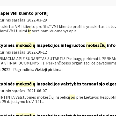
apie VMI kliento profilį
urinio sąrašas
2022-03-29
 skirtas VMI kliento profilis? VMI kliento profilis yra skirtas Lie
iami VMI turimi
ir
vertinami duomenys apie...
tybinės
mokesčių
inspekcijos integruotos
mokesčių
info
urinio sąrašas
2022-10-12
RMACIJA APIE SUDARYTAS SUTARTIS Paslaugų pirkimai I. PERK
KTINIAI DUOMENYS: I.1. Perkančiosios organizacijos pavadinimas
:
2022
Pagrindinis:
Viešieji pirkimai
tybinės
mokesčių
inspekcijos valstybės tarnautojo elge
urinio sąrašas
2021-06-07
RTINTA Valstybinės mokesčių inspekci
jos
prie Lietuvos Respubli
 25 d. įsakymu Nr. V-141...