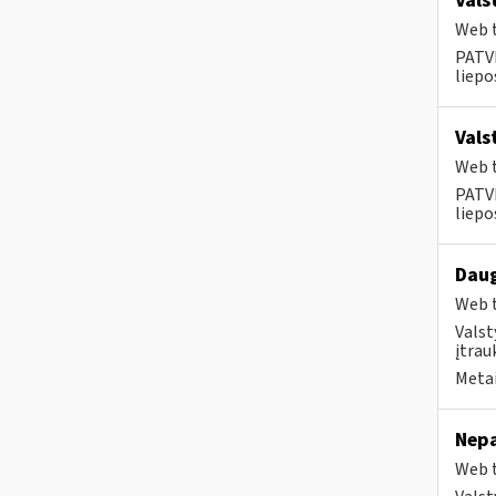
Vals
Web t
PATVI
liepos
Vals
Web t
PATVI
liepos
Daug
Web t
Valst
įtrau
Metai
Nepa
Web t