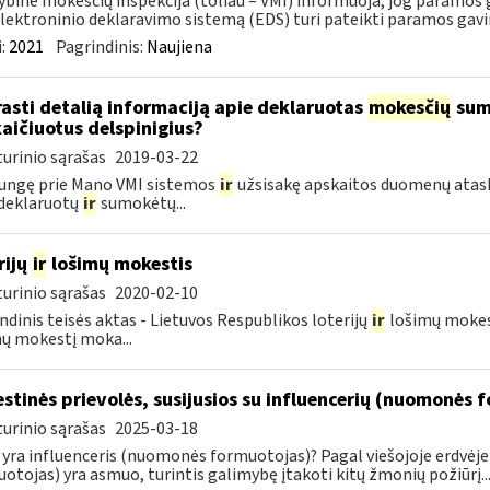
ybinė mokesčių inspekcija (toliau – VMI) informuoja, jog paramos g
lektroninio deklaravimo sistemą (EDS) turi pateikti paramos gavi
:
2021
Pagrindinis:
Naujiena
rasti detalią informaciją apie deklaruotas
mokesčių
suma
aičiuotus delspinigius?
urinio sąrašas
2019-03-22
jungę prie Mano VMI sistemos
ir
užsisakę apskaitos duomenų ataska
deklaruotų
ir
sumokėtų...
rijų
ir
lošimų mokestis
urinio sąrašas
2020-02-10
ndinis teisės aktas - Lietuvos Respublikos loterijų
ir
lošimų mokesč
ų mokestį moka...
stinės prievolės, susijusios su influencerių (nuomonės 
urinio sąrašas
2025-03-18
 yra influenceris (nuomonės formuotojas)? Pagal viešojoje erdvėj
otojas) yra asmuo, turintis galimybę įtakoti kitų žmonių požiūrį..