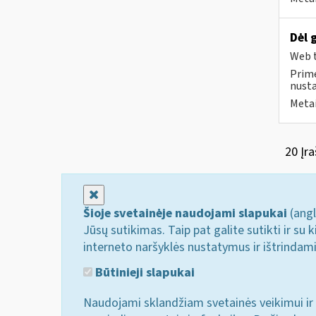
Dėl 
Web t
Prime
nust
Metai
20 Įra
Uždaryti
Šioje svetainėje naudojami slapukai
(angl
Jūsų sutikimas. Taip pat galite sutikti ir s
interneto naršyklės nustatymus ir ištrindam
Būtinieji slapukai
Naudojami sklandžiam svetainės veikimui ir 