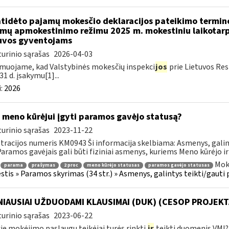
atidėto pajamų mokesčio deklaracijos pateikimo termin
mų apmokestinimo režimu 2025 m. mokestiniu laikotarp
uvos gyventojams
urinio sąrašas
2026-04-03
muojame, kad Valstybinės mokesčių inspekci
jos
prie Lietuvos Res
31 d. įsakymu[1]...
:
2026
 meno kūrėjui įgyti paramos gavėjo statusą?
urinio sąrašas
2023-11-22
tracijos numeris KM0943 Ši informacija skelbiama: Asmenys, gali
 Paramos gavėjais gali būti fiziniai asmenys, kuriems Meno kūrėjo ir
Mok
parama
prašymas
2 proc
meno kūrėjo statusas
paramos gavėjo statusas
tis » Paramos skyrimas (34 str.) » Asmenys, galintys teikti/gauti
IAUSIAI UŽDUODAMI KLAUSIMAI (DUK) (CESOP PROJEKT
urinio sąrašas
2023-06-22
ie mokėjimo paslaugų teikėjai turės rinkti
ir
teikti duomenis VMI? 