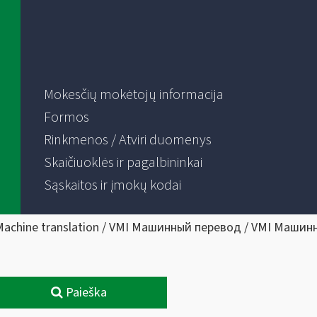
Mokesčių mokėtojų informacija
Formos
Rinkmenos / Atviri duomenys
Skaičiuoklės ir pagalbininkai
Sąskaitos ir įmokų kodai
Machine translation / VMI Машинный перевод / VMI Машин
Paieška