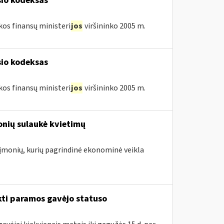
sio kodeksas
kos finansų ministeri
jos
viršininko 2005 m.
sio kodeksas
kos finansų ministeri
jos
viršininko 2005 m.
onių sulaukė kvietimų
. įmonių, kurių pagrindinė ekonominė veikla
kti paramos gavėjo statuso