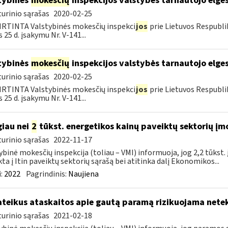
tybinės
mokesčių
inspekcijos valstybės tarnautojo elge
urinio sąrašas
2020-02-25
RTINTA Valstybinės mokesčių inspekci
jos
prie Lietuvos Respubli
 25 d. įsakymu Nr. V-141...
tybinės
mokesčių
inspekcijos valstybės tarnautojo elge
urinio sąrašas
2020-02-25
RTINTA Valstybinės mokesčių inspekci
jos
prie Lietuvos Respubli
 25 d. įsakymu Nr. V-141...
iau nei
2
tūkst. energetikos kainų paveiktų sektorių įm
urinio sąrašas
2022-11-17
ybinė mokesčių inspekcija (toliau – VMI) informuoja, jog 2,2 tūkst
kta į Itin paveiktų sektorių sąrašą bei atitinka dalį Ekonomikos...
:
2022
Pagrindinis:
Naujiena
teikus ataskaitos apie gautą paramą rizikuojama nete
urinio sąrašas
2021-02-18