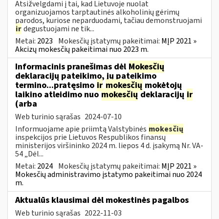
Atsižvelgdami į tai, kad Lietuvoje nuolat
organizuojamos tarptautinės alkoholinių gėrimų
parodos, kuriose neparduodami, tačiau demonstruojami
ir
degustuojami ne tik...
Metai:
2023
Mokesčių įstatymų pakeitimai:
MĮP 2021 »
Akcizų mokesčių pakeitimai nuo 2023 m.
Informacinis pranešimas dėl
Mokesčių
deklaracijų pateikimo, jų pateikimo
termino...pratęsimo
ir
mokesčių
mokėtojų
laikino atleidimo nuo
mokesčių
deklaracijų
ir
(arba
Web turinio sąrašas
2024-07-10
Informuojame apie priimtą Valstybinės
mokesčių
inspekcijos prie Lietuvos Respublikos finansų
ministerijos viršininko 2024 m. liepos 4 d. įsakymą Nr. VA-
54 „Dėl...
Metai:
2024
Mokesčių įstatymų pakeitimai:
MĮP 2021 »
Mokesčių administravimo įstatymo pakeitimai nuo 2024
m.
Aktualūs klausimai dėl mokestinės pagalbos
Web turinio sąrašas
2022-11-03