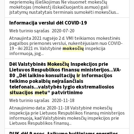
nepriemokų išieškojimas Ne visuomet mokesčių
mokėtojas (mokestį išskaičiuojantis asmuo) gali
įstatymų nustatytais terminais sumokėti mokesčius...
Informacija verslui dėl COVID-19
Web turinio sąrašas
2020-07-20
Atnaujinta 2021 rugsėjo 2 d. VMI teikiamos mokestinės
pagalbos priemonės verslui, nukentėjusiam nuo COVID-
19 - iki 2021 m. Valstybinė
mokesčių
inspekcija
informuoja, jog...
Dėl Valstybinės
Mokesčių
Inspekcijos prie
Lietuvos Respublikos finansų ministerijos...VA-
80 „Dėl laikino konsultacijų
ir
informacijos
teikimo pokalbių neįrašančiais
telefonais...valstybės lygio ekstremaliosios
situacijos
metu
“ patvirtinimo
Web turinio sąrašas
2020-11-18
Atnaujinimo data: 2020-11-18 Valstybinė mokesčių
inspekcija prie Lietuvos Respublikos finansų ministerijos
informuoja, kad Valstybinės mokesčių inspekcijos prie
Lietuvos Respublikos finansų...
DUK dėl 9 proc. taikymo buitiniams energijos