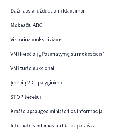
Dažniausiai užduodami klausimai
Mokesčių ABC
Viktorina moksleiviams
VMI kviečia į „Pasimatymą su mokesčiais“
VMI turto aukcionai
Įmonių VDU palyginimas
STOP šešėliui
Krašto apsaugos ministerijos informacija
Interneto svetainės atitikties paraiška