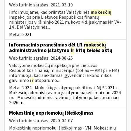
Web turinio sąrašas
2021-03-19
Informuojame, kad priimtas Valstybinės
mokesčių
inspekcijos prie Lietuvos Respublikos finansų
ministerijos viršininko 2021 m. kovo 4 d. įsakymas Nr. VA-
14 „Dėl Valstybinės...
Metai:
2021
Informacinis pranešimas dėl LR
mokesčių
administravimo įstatymo
ir
kitų teisės aktų
Web turinio sąrašas
2024-08-26
Valstybinė mokesčių inspekcija prie Lietuvos
Respublikos finansų ministerijos (toliau — VMI prie FM)
informuoja, kad siekdamas įgyvendinti Ekonomikos
gaivinimo
ir
atsparumo...
Metai:
2024
Mokesčių įstatymų pakeitimai:
MĮP 2021 »
Mokesčių administravimo įstatymo pakeitimai nuo 2024
m.
Mokesčių administravimo įstatymo pakeitimai nuo
2026 m.
Mokestinių nepriemokų išieškojimas
Web turinio sąrašas
2020-04-07
Mokestinių nepriemokų išieškojimas - VMI Mokestinių