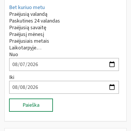
Bet kuriuo metu
Praėjusią valandą
Paskutines 24 valandas
Praėjusią savaitę
Praėjusį mėnesį
Praėjusiais metais
Laikotarpyje…
Nuo
Iki
Paieška