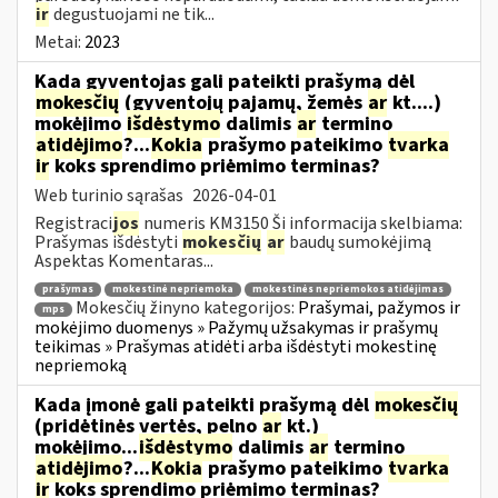
ir
degustuojami ne tik...
Metai:
2023
Kada gyventojas gali pateikti prašymą dėl
mokesčių
(gyventojų pajamų, žemės
ar
kt....)
mokėjimo
išdėstymo
dalimis
ar
termino
atidėjimo
?...
Kokia
prašymo pateikimo
tvarka
ir
koks sprendimo priėmimo terminas?
Web turinio sąrašas
2026-04-01
Registraci
jos
numeris KM3150 Ši informacija skelbiama:
Prašymas išdėstyti
mokesčių
ar
baudų sumokėjimą
Aspektas Komentaras...
prašymas
mokestinė nepriemoka
mokestinės nepriemokos atidėjimas
Mokesčių žinyno kategorijos:
Prašymai, pažymos ir
mps
mokėjimo duomenys » Pažymų užsakymas ir prašymų
teikimas » Prašymas atidėti arba išdėstyti mokestinę
nepriemoką
Kada įmonė gali pateikti prašymą dėl
mokesčių
(pridėtinės vertės, pelno
ar
kt.)
mokėjimo...
išdėstymo
dalimis
ar
termino
atidėjimo
?...
Kokia
prašymo pateikimo
tvarka
ir
koks sprendimo priėmimo terminas?