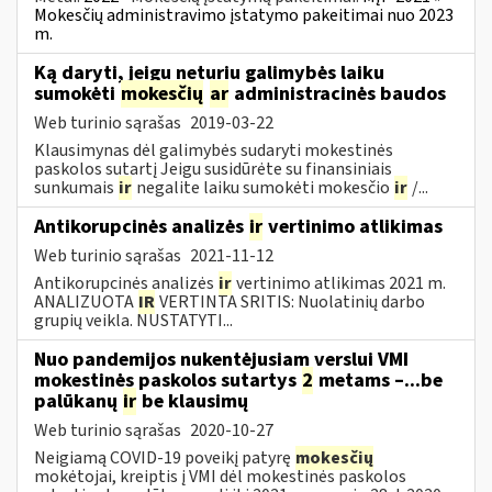
Mokesčių administravimo įstatymo pakeitimai nuo 2023
m.
Ką daryti, jeigu neturiu galimybės laiku
sumokėti
mokesčių
ar
administracinės baudos
Web turinio sąrašas
2019-03-22
Klausimynas dėl galimybės sudaryti mokestinės
paskolos sutartį Jeigu susidūrėte su finansiniais
sunkumais
ir
negalite laiku sumokėti mokesčio
ir
/...
Antikorupcinės analizės
ir
vertinimo atlikimas
Web turinio sąrašas
2021-11-12
Antikorupcinės analizės
ir
vertinimo atlikimas 2021 m.
ANALIZUOTA
IR
VERTINTA SRITIS: Nuolatinių darbo
grupių veikla. NUSTATYTI...
Nuo pandemijos nukentėjusiam verslui VMI
mokestinės paskolos sutartys
2
metams –...be
palūkanų
ir
be klausimų
Web turinio sąrašas
2020-10-27
Neigiamą COVID-19 poveikį patyrę
mokesčių
mokėtojai, kreiptis į VMI dėl mokestinės paskolos