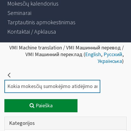
Mokesčių kalendorius
Seminarai
Tarptautinis apmokestinimas
Kontaktai / Apklausa
VMI Machine translation / VMI Машинный перевод /
VMI Машинний переклад (
English
,
Русский
,
Українська
)
Paieška
Kategorijos