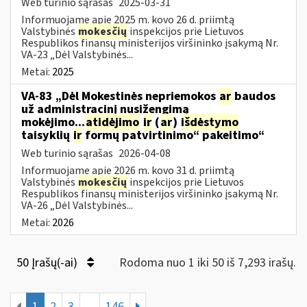
Web turinio sąrašas
2025-03-31
Informuojame apie 2025 m. kovo 26 d. priimtą
Valstybinės
mokesčių
inspekcijos prie Lietuvos
Respublikos finansų ministerijos viršininko įsakymą Nr.
VA-23 „Dėl Valstybinės...
Metai:
2025
VA-83 „Dėl Mokestinės nepriemokos
ar
baudos
už administracinį nusižengimą
mokėjimo...
atidėjimo
ir
(
ar
)
išdėstymo
taisyklių
ir
formų patvirtinimo“ pakeitimo“
Web turinio sąrašas
2026-04-08
Informuojame apie 2026 m. kovo 31 d. priimtą
Valstybinės
mokesčių
inspekcijos prie Lietuvos
Respublikos finansų ministerijos viršininko įsakymą Nr.
VA-26 „Dėl Valstybinės...
Metai:
2026
50 Įrašų(-ai)
Rodoma nuo 1 iki 50 iš 7,293 irašų.
1
2
3
...
146