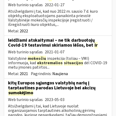
Web turinio sąrašas
2022-01-27
Atsižvelgdami į tai, kad nuo 2022 m. sausio 7 d. kuro
objektų eksploatuotojams panaikinta prievolė
Valstybinėje mokesčių inspekcijoje įregistruoti /
išregistruoti kuro objektus,...
Metai:
2022
leidžiami atskaitymai – ne tik darbuotojų
Covid-19 testavimui skiriamos lėšos, bet
ir
Web turinio sąrašas
2021-01-07
Valstybinė
mokesčių
inspekcija (toliau – VMI)
informuoja, kad
ekstremalios
situacijos
dėl COVID-19
metu įmonės patirtos...
Metai:
2021
Pagrindinis:
Naujiena
kitų Europos sąjungos valstybių narių į
tarptautines parodas Lietuvoje bei akcizų
sumokėjimo
Web turinio sąrašas
2023-05-03
Atsižvelgdami į tai, kad Lietuvoje nuolat
organizuojamos tarptautinės alkoholinių gėrimų
parodos, kuriose neparduodami, tačiau demonstruojami