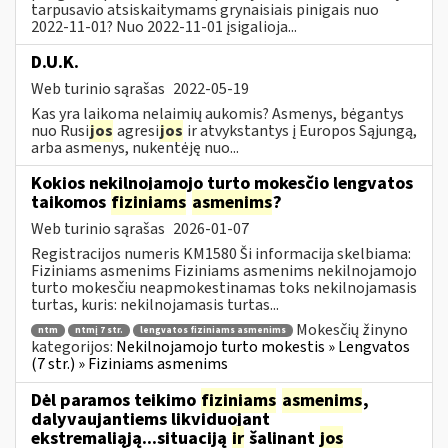
tarpusavio atsiskaitymams grynaisiais pinigais nuo
2022-11-01? Nuo 2022-11-01 įsigalioja...
D.U.K.
Web turinio sąrašas
2022-05-19
Kas yra laikoma nelaimių aukomis? Asmenys, bėgantys
nuo Rusi
jos
agresi
jos
ir atvykstantys į Europos Sąjungą,
arba asmenys, nukentėję nuo...
Kokios nekilnojamojo turto mokesčio lengvatos
taikomos
fiziniams
asmenims
?
Web turinio sąrašas
2026-01-07
Registracijos numeris KM1580 Ši informacija skelbiama:
Fiziniams asmenims Fiziniams asmenims nekilnojamojo
turto mokesčiu neapmokestinamas toks nekilnojamasis
turtas, kuris: nekilnojamasis turtas...
Mokesčių žinyno
ntm
ntmį 7 str.
lengvatos fiziniams asmenims
kategorijos:
Nekilnojamojo turto mokestis » Lengvatos
(7 str.) » Fiziniams asmenims
Dėl paramos teikimo
fiziniams
asmenims
,
dalyvaujantiems likviduojant
ekstremaliąją...situaciją
ir
šalinant
jos