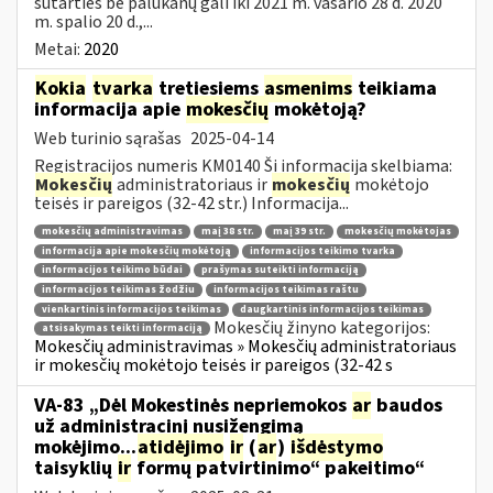
sutarties be palūkanų gali iki 2021 m. vasario 28 d. 2020
m. spalio 20 d.,...
Metai:
2020
Kokia
tvarka
tretiesiems
asmenims
teikiama
informacija apie
mokesčių
mokėtoją?
Web turinio sąrašas
2025-04-14
Registracijos numeris KM0140 Ši informacija skelbiama:
Mokesčių
administratoriaus ir
mokesčių
mokėtojo
teisės ir pareigos (32-42 str.) Informacija...
mokesčių administravimas
maį 38 str.
maį 39 str.
mokesčių mokėtojas
informacija apie mokesčių mokėtoją
informacijos teikimo tvarka
informacijos teikimo būdai
prašymas suteikti informaciją
informacijos teikimas žodžiu
informacijos teikimas raštu
vienkartinis informacijos teikimas
daugkartinis informacijos teikimas
Mokesčių žinyno kategorijos:
atsisakymas teikti informaciją
Mokesčių administravimas » Mokesčių administratoriaus
ir mokesčių mokėtojo teisės ir pareigos (32-42 s
VA-83 „Dėl Mokestinės nepriemokos
ar
baudos
už administracinį nusižengimą
mokėjimo...
atidėjimo
ir
(
ar
)
išdėstymo
taisyklių
ir
formų patvirtinimo“ pakeitimo“