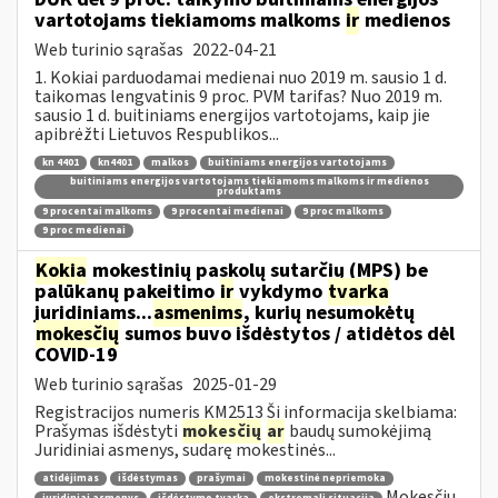
vartotojams tiekiamoms malkoms
ir
medienos
Web turinio sąrašas
2022-04-21
1. Kokiai parduodamai medienai nuo 2019 m. sausio 1 d.
taikomas lengvatinis 9 proc. PVM tarifas? Nuo 2019 m.
sausio 1 d. buitiniams energijos vartotojams, kaip jie
apibrėžti Lietuvos Respublikos...
kn 4401
kn4401
malkos
buitiniams energijos vartotojams
buitiniams energijos vartotojams tiekiamoms malkoms ir medienos
produktams
9 procentai malkoms
9 procentai medienai
9 proc malkoms
9 proc medienai
Kokia
mokestinių paskolų sutarčių (MPS) be
palūkanų pakeitimo
ir
vykdymo
tvarka
juridiniams...
asmenims
, kurių nesumokėtų
mokesčių
sumos buvo išdėstytos / atidėtos dėl
COVID-19
Web turinio sąrašas
2025-01-29
Registracijos numeris KM2513 Ši informacija skelbiama:
Prašymas išdėstyti
mokesčių
ar
baudų sumokėjimą
Juridiniai asmenys, sudarę mokestinės...
atidėjimas
išdėstymas
prašymai
mokestinė nepriemoka
Mokesčių