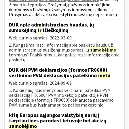
juridiniai asmenys
išdėstymo tvarka
ekstremali situacija
žinyno kategorijos:
Prašymai, pažymos ir mokėjimo
duomenys » Pažymų užsakymas ir prašymų teikimas »
Prašymas atidėti arba išdėstyti mokestinę nepriemoką
DUK apie administracines baudas, jų
sumokėjimą
ir
išieškojimą
Web turinio sąrašas
2022-03-09
1. Kur galima rasti informaciją apie paskirtų baudų už
administracinius nusižengimus sumas, jų
sumokėjimo
terminus? Paaiškinimus, kur galite rasti informaciją apie
paskirtų...
DUK dėl PVM deklaracijos (formos FR0600)
vertinimo PVM deklaracijos pateikimo
metu
Web turinio sąrašas
2024-09-09
1. Kokie nauji duomenys bus vertinami pateikus PVM
deklaraciją FR0600? PVM mokėtojo pateiktoje PVM
deklaracijoje (formoje FR0600) deklaruota pardavimo
PVM suma bus lyginama su to paties mokestinio...
kitų Europos sąjungos valstybių narių į
tarptautines parodas Lietuvoje bei akcizų
sumokėjimo