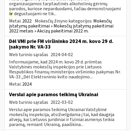
organizuojamos tarptautinės alkoholinių gėrimų
parodos, kuriose neparduodami, tačiau demonstruojami
ir
degustuojami ne tik...
Metai:
2022
Mokesčių žinyno kategorijos:
Mokesčių
įstatymų pakeitimai » Mokesčių įstatymų pakeitimai
2022 metais » Akcizų pakeitimai 2022 m.
Dėl VMI prie FM viršininko 2024 m. kovo 29 d.
įsakymo Nr. VA-33
Web turinio sąrašas
2024-04-02
Informuojame, kad 2024 m. kovo 29 d. priimtas
Valstybinės mokesčių inspekcijos prie Lietuvos
Respublikos finansų ministerijos viršininko įsakymas Nr.
VA-33 „Dėl Elektroninio kvito naudojimo...
Metai:
2024
Verslui apie paramos teikimą Ukrainai
Web turinio sąrašas
2022-03-02
Verslui apie paramos teikimą Ukrainai Valstybinė
mokesčių inspekcija, atsižvelgdama į tai, kad daugėja
atvejų, kai Lietuvos juridiniai ir fiziniai asmenys teikia
paramą, remiant Ukrainą, paaiškina...