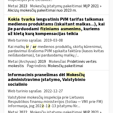
Metai:
2023
Mokesčių įstatymų pakeitimai:
MĮP 2021 »
Akcizų mokesčių pakeitimai nuo 2023 m.
Kokia
tvarka
lengvatinis PVM tarifas taikomas
medienos produktams (įskaitant malkas...), kai
jie parduodami
fiziniams
asmenims
, kuriems
už kietą kurą kompensacijas teikia
Web turinio sąrašas
2019-03-08
Kai malkų
ir
/
ar
medienos produktų, skirtų kūrenimui,
pardavimui išrašoma PVM sąskaita faktūra (kasos kvitas
neišduodamas), tai parduodamų malkų /...
Metai (Archyvas):
2019
Mokesčiai:
Pridėtinės vertės
mokestis
Pagrindinis:
Mokesčių pakeitimai
Informacinis pranešimas dėl
Mokesčių
administravimo įstatymo, Valstybinio
socialinio
Web turinio sąrašas
2022-12-27
Valstybinė mokesčių inspekcija prie Lietuvos
Respublikos finansų ministerijos (toliau — VMI prie FM)
informuoja, jog 202
2
-1
2
-13 įstatymu Nr....
Metai:
2022
Mokesčių įstatymų pakeitimai:
MĮP 2021 »