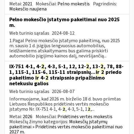
Metai:
2021
Mokesčiai:
Pelno mokestis
Pagrindinis:
Mokesčio naujiena
Pelno mokesčio įstatymo pakeitimai nuo 2025
m.
Web turinio sąrašas
2024-08-12
1.Pagal Pelno mokesčio įstatymo pakeitimą, nuo 2025
m. sausio 1 d. įsigijus lengvuosius automobilius,
leidžiamiems atskaitymams bus galima priskirti
automobilio įsigijimo kainos dalį, neviršijančią...
IX-751 4-1, 4-
2
, 4-3, 5-1, 12, 12-
2
, 13-
2
, 78, 88-
1, 115-1, 115-6, 115-11 straipsnių...
ir
2
priedo
pakeitimo
ir
4-
2
straipsnio pripažinimo
netekusiu galios
Web turinio sąrašas
2026-08-07
Informuojame, kad 2026 m. birželio 18 d. buvo priimtas
Lietuvos Respublikos pridėtinės vertės mokesčio
įstatymo Nr. IX-751 4-1, 4-
2
, 4-3, 5-1, 1
2
,...
Metai:
2026
Mokesčiai:
Pridėtinės vertės mokestis
Mokesčių žinyno kategorijos:
Mokesčių įstatymų
pakeitimai » Pridėtinės vertės mokesčio pakeitimai nuo
2027 m.