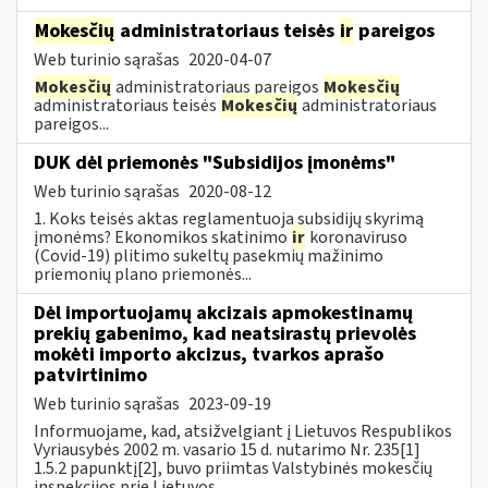
Mokesčių
administratoriaus teisės
ir
pareigos
Web turinio sąrašas
2020-04-07
Mokesčių
administratoriaus pareigos
Mokesčių
administratoriaus teisės
Mokesčių
administratoriaus
pareigos...
DUK dėl priemonės "Subsidijos įmonėms"
Web turinio sąrašas
2020-08-12
1. Koks teisės aktas reglamentuoja subsidijų skyrimą
įmonėms? Ekonomikos skatinimo
ir
koronaviruso
(Covid-19) plitimo sukeltų pasekmių mažinimo
priemonių plano priemonės...
Dėl importuojamų akcizais apmokestinamų
prekių gabenimo, kad neatsirastų prievolės
mokėti importo akcizus, tvarkos aprašo
patvirtinimo
Web turinio sąrašas
2023-09-19
Informuojame, kad, atsižvelgiant į Lietuvos Respublikos
Vyriausybės 2002 m. vasario 15 d. nutarimo Nr. 235[1]
1.5.2 papunktį[2], buvo priimtas Valstybinės mokesčių
inspekcijos prie Lietuvos...