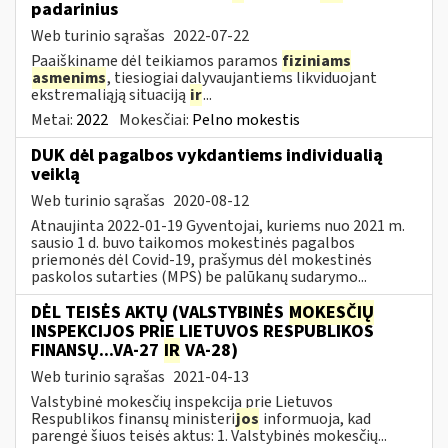
padarinius
Web turinio sąrašas
2022-07-22
Paaiškiname dėl teikiamos paramos
fiziniams
asmenims
, tiesiogiai dalyvaujantiems likviduojant
ekstremaliąją situaciją
ir
...
Metai:
2022
Mokesčiai:
Pelno mokestis
DUK dėl pagalbos vykdantiems individualią
veiklą
Web turinio sąrašas
2020-08-12
Atnaujinta 2022-01-19 Gyventojai, kuriems nuo 2021 m.
sausio 1 d. buvo taikomos mokestinės pagalbos
priemonės dėl Covid-19, prašymus dėl mokestinės
paskolos sutarties (MPS) be palūkanų sudarymo...
DĖL TEISĖS AKTŲ (VALSTYBINĖS
MOKESČIŲ
INSPEKCIJOS PRIE LIETUVOS RESPUBLIKOS
FINANSŲ...VA-27
IR
VA-28)
Web turinio sąrašas
2021-04-13
Valstybinė mokesčių inspekcija prie Lietuvos
Respublikos finansų ministeri
jos
informuoja, kad
parengė šiuos teisės aktus: 1. Valstybinės mokesčių...