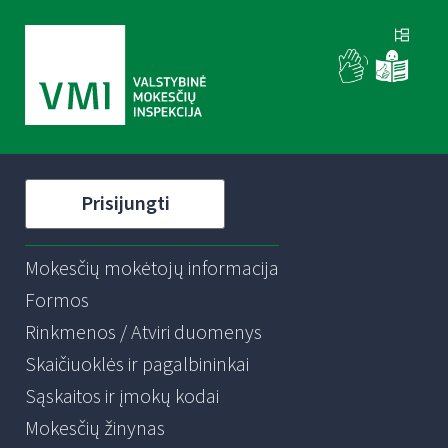
Prisijungti
Mokesčių mokėtojų informacija
Formos
Rinkmenos / Atviri duomenys
Skaičiuoklės ir pagalbininkai
Sąskaitos ir įmokų kodai
Mokesčių žinynas