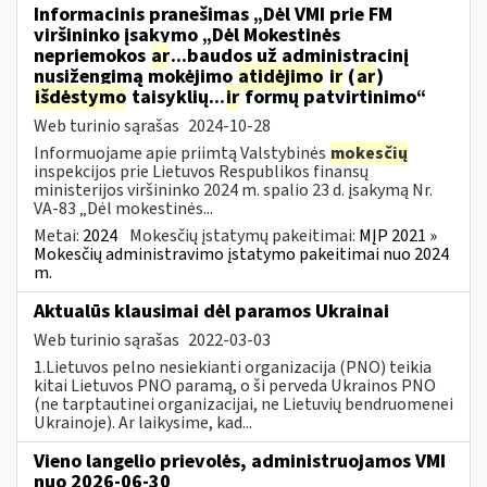
Informacinis pranešimas „Dėl VMI prie FM
viršininko įsakymo „Dėl Mokestinės
nepriemokos
ar
...baudos už administracinį
nusižengimą mokėjimo
atidėjimo
ir
(
ar
)
išdėstymo
taisyklių...
ir
formų patvirtinimo“
Web turinio sąrašas
2024-10-28
Informuojame apie priimtą Valstybinės
mokesčių
inspekcijos prie Lietuvos Respublikos finansų
ministerijos viršininko 2024 m. spalio 23 d. įsakymą Nr.
VA-83 „Dėl mokestinės...
Metai:
2024
Mokesčių įstatymų pakeitimai:
MĮP 2021 »
Mokesčių administravimo įstatymo pakeitimai nuo 2024
m.
Aktualūs klausimai dėl paramos Ukrainai
Web turinio sąrašas
2022-03-03
1.Lietuvos pelno nesiekianti organizacija (PNO) teikia
kitai Lietuvos PNO paramą, o ši perveda Ukrainos PNO
(ne tarptautinei organizacijai, ne Lietuvių bendruomenei
Ukrainoje). Ar laikysime, kad...
Vieno langelio prievolės, administruojamos VMI
nuo 2026-06-30