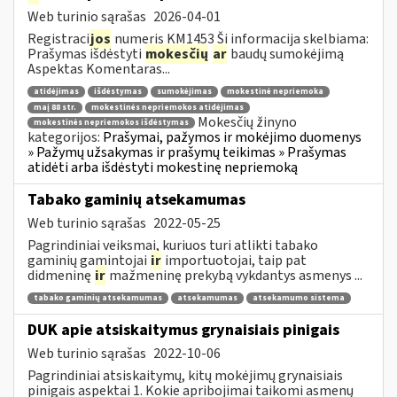
Web turinio sąrašas
2026-04-01
Registraci
jos
numeris KM1453 Ši informacija skelbiama:
Prašymas išdėstyti
mokesčių
ar
baudų sumokėjimą
Aspektas Komentaras...
atidėjimas
išdėstymas
sumokėjimas
mokestinė nepriemoka
maį 88 str.
mokestinės nepriemokos atidėjimas
Mokesčių žinyno
mokestinės nepriemokos išdėstymas
kategorijos:
Prašymai, pažymos ir mokėjimo duomenys
» Pažymų užsakymas ir prašymų teikimas » Prašymas
atidėti arba išdėstyti mokestinę nepriemoką
Tabako gaminių atsekamumas
Web turinio sąrašas
2022-05-25
Pagrindiniai veiksmai, kuriuos turi atlikti tabako
gaminių gamintojai
ir
importuotojai, taip pat
didmeninę
ir
mažmeninę prekybą vykdantys asmenys ...
tabako gaminių atsekamumas
atsekamumas
atsekamumo sistema
DUK apie atsiskaitymus grynaisiais pinigais
Web turinio sąrašas
2022-10-06
Pagrindiniai atsiskaitymų, kitų mokėjimų grynaisiais
pinigais aspektai 1. Kokie apribojimai taikomi asmenų