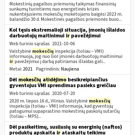
Mokestinių pagalbos priemonių taikymas finansinių
sunkumų turintiems nuo energetinės krizės
nukentėjusiems mokesčių mokėtojams baigėsi 2023 m.
balandžio 30 d. Mokestinės pagalbos priemonės buvo...
Kol tęsis ekstremalioji situacija, įmonių išlaidos
darbuotojų maitinimui
ir
pavežėjimui
Web turinio sąrašas
2021-10-06
Valstybinė
mokesčių
inspekcija (toliau – VMI)
informuoja, jog nuo šiol įmonės darbuotojų maitinimui
ir
pavežėjimui į darbą patiriamas išlaidas gali...
Metai:
2021
Pagrindinis:
Naujiena
Dėl
mokesčių
atidėjimo
besikreipiančius
gyventojus VMI sprendimas pasieks greičiau
Web turinio sąrašas
2020-07-20
2020 m. liepos 16 d., Vilnius. Valstybinė
mokesčių
inspekcija (toliau – VMI) informuoja, kad gyventojų
patogumui supaprastino mokestinių paskolų sutarčių
(toliau – MPS)...
Dėl pasikeitimų, susijusių su energinių (naftos)
produktų apskaita
ir
ataskaitų teikimu