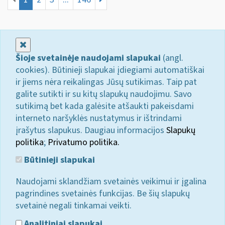
Uždaryti
Šioje svetainėje naudojami slapukai
(angl.
cookies). Būtinieji slapukai įdiegiami automatiškai
ir jiems nėra reikalingas Jūsų sutikimas. Taip pat
galite sutikti ir su kitų slapukų naudojimu. Savo
sutikimą bet kada galėsite atšaukti pakeisdami
interneto naršyklės nustatymus ir ištrindami
įrašytus slapukus. Daugiau informacijos
Slapukų
politika
;
Privatumo politika.
Būtinieji slapukai
Naudojami sklandžiam svetainės veikimui ir įgalina
pagrindines svetainės funkcijas. Be šių slapukų
svetainė negali tinkamai veikti.
Analitiniai slapukai