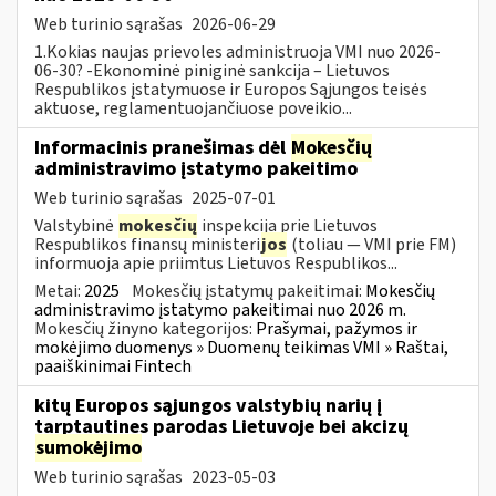
Web turinio sąrašas
2026-06-29
1.Kokias naujas prievoles administruoja VMI nuo 2026-
06-30? -Ekonominė piniginė sankcija – Lietuvos
Respublikos įstatymuose ir Europos Sąjungos teisės
aktuose, reglamentuojančiuose poveikio...
Informacinis pranešimas dėl
Mokesčių
administravimo įstatymo pakeitimo
Web turinio sąrašas
2025-07-01
Valstybinė
mokesčių
inspekcija prie Lietuvos
Respublikos finansų ministeri
jos
(toliau — VMI prie FM)
informuoja apie priimtus Lietuvos Respublikos...
Metai:
2025
Mokesčių įstatymų pakeitimai:
Mokesčių
administravimo įstatymo pakeitimai nuo 2026 m.
Mokesčių žinyno kategorijos:
Prašymai, pažymos ir
mokėjimo duomenys » Duomenų teikimas VMI » Raštai,
paaiškinimai Fintech
kitų Europos sąjungos valstybių narių į
tarptautines parodas Lietuvoje bei akcizų
sumokėjimo
Web turinio sąrašas
2023-05-03