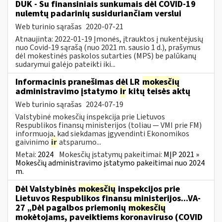
DUK - Su finansiniais sunkumais dėl COVID-19
nulemtų padarinių susiduriančiam verslui
Web turinio sąrašas
2020-07-21
Atnaujinta: 2022-01-19 Įmonės, įtrauktos į nukentėjusių
nuo Covid-19 sąrašą (nuo 2021 m. sausio 1 d.), prašymus
dėl mokestinės paskolos sutarties (MPS) be palūkanų
sudarymui galėjo pateikti iki...
Informacinis pranešimas dėl LR
mokesčių
administravimo įstatymo
ir
kitų teisės aktų
Web turinio sąrašas
2024-07-19
Valstybinė mokesčių inspekcija prie Lietuvos
Respublikos finansų ministerijos (toliau — VMI prie FM)
informuoja, kad siekdamas įgyvendinti Ekonomikos
gaivinimo
ir
atsparumo...
Metai:
2024
Mokesčių įstatymų pakeitimai:
MĮP 2021 »
Mokesčių administravimo įstatymo pakeitimai nuo 2024
m.
Dėl Valstybinės
mokesčių
inspekcijos prie
Lietuvos Respublikos finansų ministerijos...VA-
27 „Dėl pagalbos priemonių
mokesčių
mokėtojams, paveiktiems koronaviruso (COVID