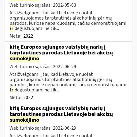
Web turinio sąrašas
2022-05-03
Atsižvelgdami į tai, kad Lietuvoje nuolat
organizuojamos tarptautinės alkoholinių gėrimų
parodos, kuriose neparduodami, tačiau demonstruojami
ir
degustuojami ne tik...
Metai:
2022
kitų Europos sąjungos valstybių narių į
tarptautines parodas Lietuvoje bei akcizų
sumokėjimo
Web turinio sąrašas
2022-06-29
Atsižvelgdami į tai, kad Lietuvoje nuolat
organizuojamos tarptautinės alkoholinių gėrimų
parodos, kuriose neparduodami, tačiau demonstruojami
ir
degustuojami ne tik...
Metai:
2022
kitų Europos sąjungos valstybių narių į
tarptautines parodas Lietuvoje bei akcizų
sumokėjimo
Web turinio sąrašas
2022-06-29
Atsižvelgdami į tai, kad Lietuvoje nuolat