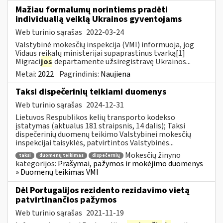
Mažiau formalumų norintiems pradėti
individualią veiklą Ukrainos gyventojams
Web turinio sąrašas
2022-03-24
Valstybinė mokesčių inspekcija (VMI) informuoja, jog
Vidaus reikalų ministerijai supaprastinus tvarką[1]
Migraci
jos
departamente užsiregistravę Ukrainos...
Metai:
2022
Pagrindinis:
Naujiena
Taksi dispečerinių teikiami duomenys
Web turinio sąrašas
2024-12-31
Lietuvos Respublikos kelių transporto kodekso
įstatymas (aktualus 181 straipsnis, 14 dalis); Taksi
dispečerinių duomenų teikimo Valstybinei mokesčių
inspekcijai taisyklės, patvirtintos Valstybinės...
Mokesčių žinyno
taksi
duomenų teikimas
dispečernių
kategorijos:
Prašymai, pažymos ir mokėjimo duomenys
» Duomenų teikimas VMI
Dėl Portugalijos rezidento rezidavimo vietą
patvirtinančios pažymos
Web turinio sąrašas
2021-11-19