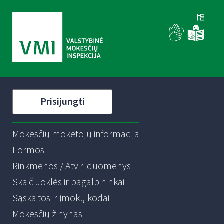
Prisijungti
Mokesčių mokėtojų informacija
Formos
Rinkmenos / Atviri duomenys
Skaičiuoklės ir pagalbininkai
Sąskaitos ir įmokų kodai
Mokesčių žinynas