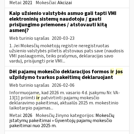
Metai:
2021
Mokesčiai:
Akcizai
Kaip užsienio valstybės asmuo gali tapti VMI
elektroninių sistemų naudotoju / gauti
prisijungimo priemones / atstovauti kitą
asmenį?
Web turinio sąrašas
2020-03-23
1. Jei Mokesčių mokėtojų registre neregistruotas
užsienio valstybės pilietis atstovaus pats save (naudosis
VMI paslaugomis, teiks prašymus, deklaracijas savo
vardu), prisijungti prie VMI...
Dėl pajamų mokesčio deklaracijos formos
ir
jos
užpildymo tvarkos pakeitimų deklaruojant
Web turinio sąrašas
2026-02-06
Informuojame, kad 2026 m. vasario 4 d. įsakymu Nr. VA-
13[1] priimti
ir
patvirtinti pajamų mokesčio
deklaravimo pakeitimai, aktualūs 2025 m. mokestinio
laikotarpio pajamas...
Metai:
2026
Mokesčių žinyno kategorijos:
Mokesčių
įstatymų pakeitimai » Gyventojų pajamų mokesčio
pakeitimai nuo 2025 m.