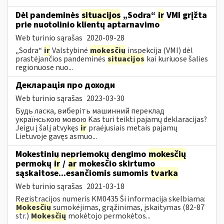
Dėl pandeminės
situacijos
„Sodra“
ir
VMI grįžta
prie nuotolinio klientų aptarnavimo
Web turinio sąrašas
2020-09-28
„Sodra“
ir
Valstybinė
mokesčių
inspekcija (VMI) dėl
prastėjančios pandeminės
situacijos
kai kuriuose šalies
regionuose nuo...
Декларація про доходи
Web turinio sąrašas
2023-03-30
Будь ласка, виберіть машинний переклад
українською мовою Kas turi teikti pajamų deklaracijas?
Jeigu į šalį atvykęs
ir
praėjusiais metais pajamų
Lietuvoje gavęs asmuo...
Mokestinių nepriemokų dengimo
mokesčių
permokų
ir
/
ar
mokesčio skirtumo
sąskaitose...esančiomis sumomis
tvarka
Web turinio sąrašas
2021-03-18
Registracijos numeris KM0435 Ši informacija skelbiama:
Mokesčių
sumokėjimas, grąžinimas, įskaitymas (82-87
str.)
Mokesčių
mokėtojo permokėtos...