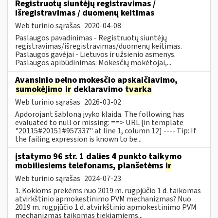
Registruotų siuntėjų registravimas /
išregistravimas / duomenų keitimas
Web turinio sąrašas
2020-04-08
Paslaugos pavadinimas - Registruotų siuntėjų
registravimas/išregistravimas/duomenų keitimas.
Paslaugos gavėjai - Lietuvos ir užsienio asmenys.
Paslaugos apibūdinimas: Mokesčių mokėtojai,...
Avansinio pelno mokesčio apskaičiavimo,
sumokėjimo
ir
deklaravimo
tvarka
Web turinio sąrašas
2026-03-02
Apdorojant šabloną įvyko klaida. The following has
evaluated to null or missing: ==> URL [in template
"20115#20151#957337" at line 1, column 12] ---- Tip: If
the failing expression is known to be...
įstatymo 96 str. 1 dalies 4 punkto taikymo
mobiliesiems telefonams, planšetėms
ir
Web turinio sąrašas
2024-07-23
1. Kokioms prekėms nuo 2019 m. rugpjūčio 1 d. taikomas
atvirkštinio apmokestinimo PVM mechanizmas? Nuo
2019 m. rugpjūčio 1 d. atvirkštinio apmokestinimo PVM
mechanizmas taikomas tiekiamiems...