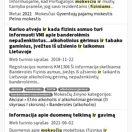
Informuojame, kad Portugalijos
mokesčių
ir
muitų
tarnyba pranešė, jog savo rezidentams (
fiziniams
...
Metai:
2021
Mokesčiai:
Gyventojų pajamų mokestis
Pelno mokestis
Kuriuo atveju
ir
kada fizinis asmuo turi
informuoti VMI apie banderolėmis
nepaženklintus...alkoholinius gėrimus
ir
tabako
gaminius, įvežtus iš užsienio
ir
laikomus
Lietuvoje
Web turinio sąrašas
2018-11-22
Registracijos numeris KM1306 Ši informacija skelbiama:
Banderolės Fizinis asmuo, įvežęs iš užsienio
ir
laikantis
Lietuvoje alkoholinių gėrimų, nepaženklintų
banderolėmis...
akcizai
banderolės
fr0718
alkoholiniai gėrimai
Mokesčių žinyno kategorijos:
banderolėmis nepaženklinti
Akcizai » Etilo alkoholis ir alkoholiniai gėrimai (II
skyriaus I skirsnis) » Banderolės (alkoholio)
Informacija apie duomenų teikimą
ir
gavimą
Web turinio sąrašas
2021-06-02
Duomenys apie
mokesčių
mokėtojus (fizinius
ir