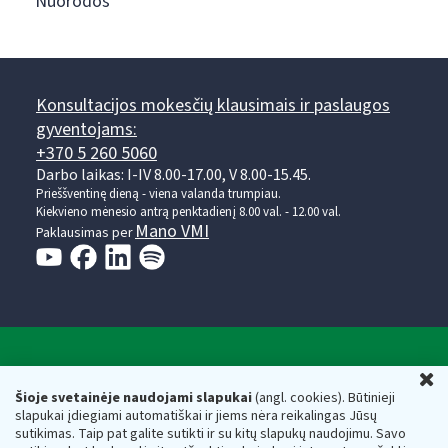
Nuorodos
Konsultacijos mokesčių klausimais ir paslaugos
gyventojams:
+370 5 260 5060
Darbo laikas: I-IV 8.00-17.00, V 8.00-15.45.
Prieššventinę dieną - viena valanda trumpiau.
Kiekvieno mėnesio antrą penktadienį 8.00 val. - 12.00 val.
Mano VMI
Paklausimas per
Valstybinė mokesčių inspekcija prie Lietuvos
U
Respublikos finansų ministerijos
Šioje svetainėje naudojami slapukai
(angl. cookies). Būtinieji
slapukai įdiegiami automatiškai ir jiems nėra reikalingas Jūsų
Biudžetinė įstaiga. Juridinio asmens kodas — 188659752,
sutikimas. Taip pat galite sutikti ir su kitų slapukų naudojimu. Savo
adresas: Vasario 16-osios g. 14, 01107 Vilnius, Lietuva, el.paštas: