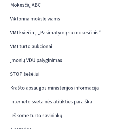
Mokesčių ABC
Viktorina moksleiviams
VMI kviečia į „Pasimatymą su mokesčiais“
VMI turto aukcionai
Įmonių VDU palyginimas
STOP šešėliui
Krašto apsaugos ministerijos informacija
Interneto svetainės atitikties paraiška
Ieškome turto savininkų