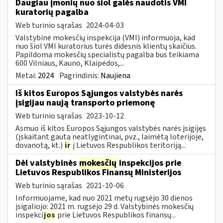
Daugiau įmonių nuo šiol galės naudotis VMI
kuratorių pagalba
Web turinio sąrašas
2024-04-03
Valstybinė mokesčių inspekcija (VMI) informuoja, kad
nuo šiol VMI kuratorius turės didesnis klientų skaičius.
Papildoma mokesčių specialistų pagalba bus teikiama
600 Vilniaus, Kauno, Klaipėdos,...
Metai:
2024
Pagrindinis:
Naujiena
Iš kitos Europos Sąjungos valstybės narės
įsigijau naują transporto priemonę
Web turinio sąrašas
2023-10-12
Asmuo iš kitos Europos Sąjungos valstybės narės įsigijęs
(įskaitant gautą neatlygintinai, pvz., laimėtą loterijoje,
dovanotą, kt.)
ir
į Lietuvos Respublikos teritoriją...
Dėl valstybinės
mokesčių
inspekcijos prie
Lietuvos Respublikos Finansų Ministerijos
Web turinio sąrašas
2021-10-06
Informuojame, kad nuo 2021 metų rugsėjo 30 dienos
įsigaliojo: 2021 m. rugsėjo 29 d. Valstybinės mokesčių
inspekci
jos
prie Lietuvos Respublikos finansų...