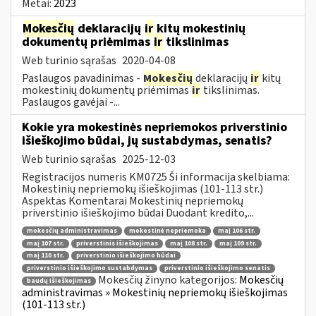
Metai:
2023
Mokesčių
deklaracijų
ir
kitų mokestinių
dokumentų priėmimas
ir
tikslinimas
Web turinio sąrašas
2020-04-08
Paslaugos pavadinimas -
Mokesčių
deklaracijų
ir
kitų
mokestinių dokumentų priėmimas
ir
tikslinimas.
Paslaugos gavėjai -...
Kokie yra mokestinės nepriemokos priverstinio
išieškojimo būdai, jų sustabdymas, senatis?
Web turinio sąrašas
2025-12-03
Registracijos numeris KM0725 Ši informacija skelbiama:
Mokestinių nepriemokų išieškojimas (101-113 str.)
Aspektas Komentarai Mokestinių nepriemokų
priverstinio išieškojimo būdai Duodant kredito,...
mokesčių administravimas
mokestinė nepriemoka
maį 106 str.
maį 107 str.
priverstinis išieškojimas
maį 108 str.
maį 109 str.
maį 110 str.
priverstinio išieškojimo būdai
priverstinio išieškojimo sustabdymas
priverstinio išieškojimo senatis
Mokesčių žinyno kategorijos:
Mokesčių
baudų išieškojimas
administravimas » Mokestinių nepriemokų išieškojimas
(101-113 str.)