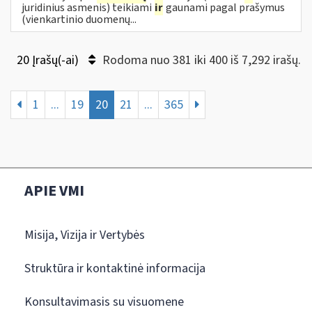
juridinius asmenis) teikiami
ir
gaunami pagal prašymus
(vienkartinio duomenų...
20 Įrašų(-ai)
Rodoma nuo 381 iki 400 iš 7,292 irašų.
1
...
19
20
21
...
365
APIE VMI
Misija, Vizija ir Vertybės
Struktūra ir kontaktinė informacija
Konsultavimasis su visuomene