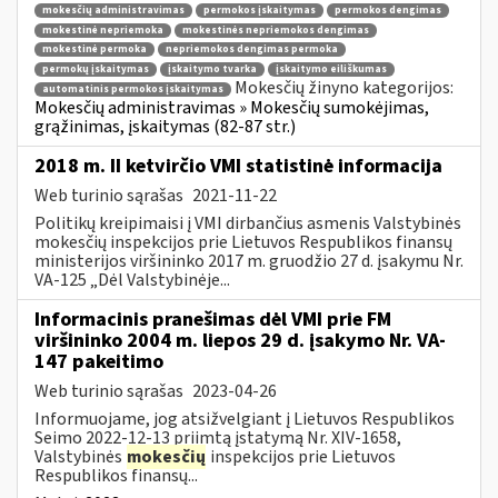
mokesčių administravimas
permokos įskaitymas
permokos dengimas
mokestinė nepriemoka
mokestinės nepriemokos dengimas
mokestinė permoka
nepriemokos dengimas permoka
permokų įskaitymas
įskaitymo tvarka
įskaitymo eiliškumas
Mokesčių žinyno kategorijos:
automatinis permokos įskaitymas
Mokesčių administravimas » Mokesčių sumokėjimas,
grąžinimas, įskaitymas (82-87 str.)
2018 m. II ketvirčio VMI statistinė informacija
Web turinio sąrašas
2021-11-22
Politikų kreipimaisi į VMI dirbančius asmenis Valstybinės
mokesčių inspekcijos prie Lietuvos Respublikos finansų
ministerijos viršininko 2017 m. gruodžio 27 d. įsakymu Nr.
VA-125 „Dėl Valstybinėje...
Informacinis pranešimas dėl VMI prie FM
viršininko 2004 m. liepos 29 d. įsakymo Nr. VA-
147 pakeitimo
Web turinio sąrašas
2023-04-26
Informuojame, jog atsižvelgiant į Lietuvos Respublikos
Seimo 2022-12-13 priimtą įstatymą Nr. XIV-1658,
Valstybinės
mokesčių
inspekcijos prie Lietuvos
Respublikos finansų...