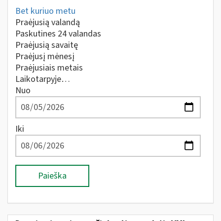
Bet kuriuo metu
Praėjusią valandą
Paskutines 24 valandas
Praėjusią savaitę
Praėjusį mėnesį
Praėjusiais metais
Laikotarpyje…
Nuo
Iki
Paieška