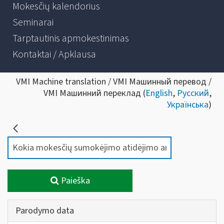
Mokesčių kalendorius
Seminarai
Tarptautinis apmokestinimas
Kontaktai / Apklausa
VMI Machine translation / VMI Машинный перевод /
VMI Машинний переклад (
English
,
Русский
,
Українська
)
Paieška
Parodymo data