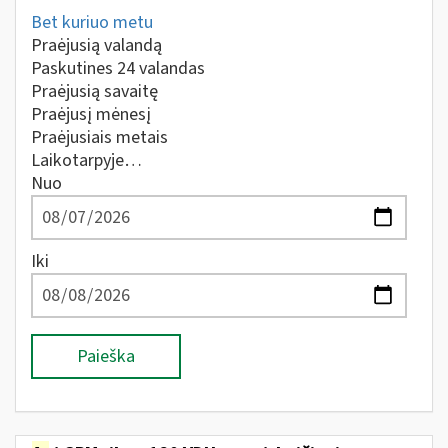
Bet kuriuo metu
Praėjusią valandą
Paskutines 24 valandas
Praėjusią savaitę
Praėjusį mėnesį
Praėjusiais metais
Laikotarpyje…
Nuo
Iki
Paieška