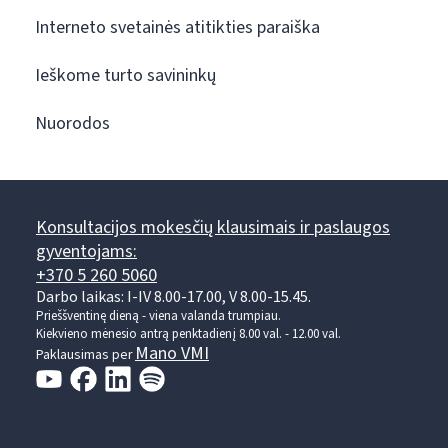
Interneto svetainės atitikties paraiška
Ieškome turto savininkų
Nuorodos
Konsultacijos mokesčių klausimais ir paslaugos
gyventojams:
+370 5 260 5060
Darbo laikas: I-IV 8.00-17.00, V 8.00-15.45.
Prieššventinę dieną - viena valanda trumpiau.
Kiekvieno mėnesio antrą penktadienį 8.00 val. - 12.00 val.
Mano VMI
Paklausimas per