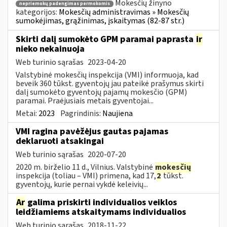
Mokesčių žinyno
nepriemokų padengimas permokomis
kategorijos:
Mokesčių administravimas » Mokesčių
sumokėjimas, grąžinimas, įskaitymas (82-87 str.)
Skirti dalį sumokėto GPM paramai paprasta
ir
nieko nekainuoja
Web turinio sąrašas
2023-04-20
Valstybinė mokesčių inspekcija (VMI) informuoja, kad
beveik 360 tūkst. gyventojų jau pateikė prašymus skirti
dalį sumokėto gyventojų pajamų mokesčio (GPM)
paramai. Praėjusiais metais gyventojai...
Metai:
2023
Pagrindinis:
Naujiena
VMI ragina pavėžėjus gautas pajamas
deklaruoti atsakingai
Web turinio sąrašas
2020-07-20
2020 m. birželio 11 d., Vilnius. Valstybinė
mokesčių
inspekcija (toliau – VMI) primena, kad 17,
2
tūkst.
gyventojų, kurie pernai vykdė keleivių...
Ar
galima priskirti individualios veiklos
leidžiamiems atskaitymams individualios
Web turinio sąrašas
2018-11-22