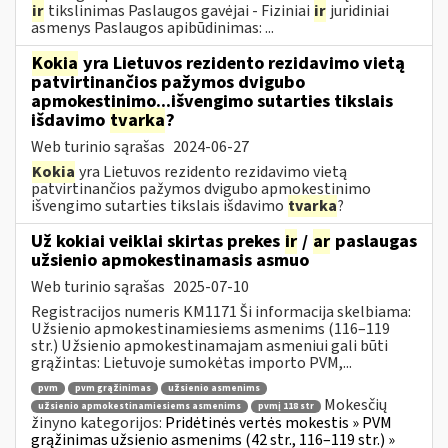
ir
tikslinimas Paslaugos gavėjai - Fiziniai
ir
juridiniai
asmenys Paslaugos apibūdinimas: ...
Kokia
yra Lietuvos rezidento rezidavimo vietą
patvirtinančios pažymos dvigubo
apmokestinimo...išvengimo sutarties tikslais
išdavimo
tvarka
?
Web turinio sąrašas
2024-06-27
Kokia
yra Lietuvos rezidento rezidavimo vietą
patvirtinančios pažymos dvigubo apmokestinimo
išvengimo sutarties tikslais išdavimo
tvarka
?
Už kokiai veiklai skirtas prekes
ir
/
ar
paslaugas
užsienio apmokestinamasis asmuo
Web turinio sąrašas
2025-07-10
Registracijos numeris KM1171 Ši informacija skelbiama:
Užsienio apmokestinamiesiems asmenims (116–119
str.) Užsienio apmokestinamajam asmeniui gali būti
grąžintas: Lietuvoje sumokėtas importo PVM,...
pvm
pvm grąžinimas
užsienio asmenims
Mokesčių
užsienio apmokestinamiesiems asmenims
pvmį 118 str
žinyno kategorijos:
Pridėtinės vertės mokestis » PVM
grąžinimas užsienio asmenims (42 str., 116–119 str.) »