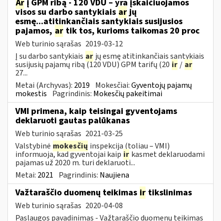
Ar
į GPM ribą - 120 VDU – yra įskaičiuojamos
visos su darbo santykiais
ar
jų
esmę...atitinkančiais santykiais susijusios
pajamos,
ar
tik tos, kurioms taikomas 20 proc
Web turinio sąrašas
2019-03-12
Į su darbo santykiais
ar
jų esmę atitinkančiais santykiais
susijusių pajamų ribą (120 VDU) GPM tarifų (20
ir
/
ar
27...
Metai (Archyvas):
2019
Mokesčiai:
Gyventojų pajamų
mokestis
Pagrindinis:
Mokesčių pakeitimai
VMI primena, kaip teisingai gyventojams
deklaruoti gautas palūkanas
Web turinio sąrašas
2021-03-25
Valstybinė
mokesčių
inspekcija (toliau – VMI)
informuoja, kad gyventojai kaip
ir
kasmet deklaruodami
pajamas už 2020 m. turi deklaruoti...
Metai:
2021
Pagrindinis:
Naujiena
Važtaraščio duomenų teikimas
ir
tikslinimas
Web turinio sąrašas
2020-04-08
Paslaugos pavadinimas - Važtaraščio duomenų teikimas