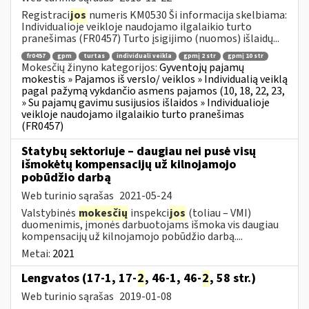
Registraci
jos
numeris KM0530 Ši informacija skelbiama:
Individualioje veikloje naudojamo ilgalaikio turto
pranešimas (FR0457) Turto įsigijimo (nuomos) išlaidų...
fr0457
gpm
turtas
individuali veikla
gpmį 2 str
gpmį 10 str
Mokesčių žinyno kategorijos:
Gyventojų pajamų
mokestis » Pajamos iš verslo/ veiklos » Individualią veiklą
pagal pažymą vykdančio asmens pajamos (10, 18, 22, 23,
» Su pajamų gavimu susijusios išlaidos » Individualioje
veikloje naudojamo ilgalaikio turto pranešimas
(FR0457)
Statybų sektoriuje – daugiau nei pusė visų
išmokėtų kompensacijų už kilnojamojo
pobūdžio darbą
Web turinio sąrašas
2021-05-24
Valstybinės
mokesčių
inspekci
jos
(toliau – VMI)
duomenimis, įmonės darbuotojams išmoka vis daugiau
kompensacijų už kilnojamojo pobūdžio darbą....
Metai:
2021
Lengvatos (17-1, 17-
2
, 46-1, 46-
2
, 58 str.)
Web turinio sąrašas
2019-01-08