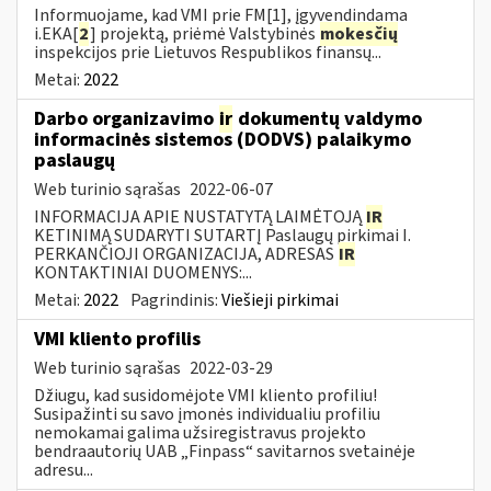
Informuojame, kad VMI prie FM[1], įgyvendindama
i.EKA[
2
] projektą, priėmė Valstybinės
mokesčių
inspekcijos prie Lietuvos Respublikos finansų...
Metai:
2022
Darbo organizavimo
ir
dokumentų valdymo
informacinės sistemos (DODVS) palaikymo
paslaugų
Web turinio sąrašas
2022-06-07
INFORMACIJA APIE NUSTATYTĄ LAIMĖTOJĄ
IR
KETINIMĄ SUDARYTI SUTARTĮ Paslaugų pirkimai I.
PERKANČIOJI ORGANIZACIJA, ADRESAS
IR
KONTAKTINIAI DUOMENYS:...
Metai:
2022
Pagrindinis:
Viešieji pirkimai
VMI kliento profilis
Web turinio sąrašas
2022-03-29
Džiugu, kad susidomėjote VMI kliento profiliu!
Susipažinti su savo įmonės individualiu profiliu
nemokamai galima užsiregistravus projekto
bendraautorių UAB „Finpass“ savitarnos svetainėje
adresu...