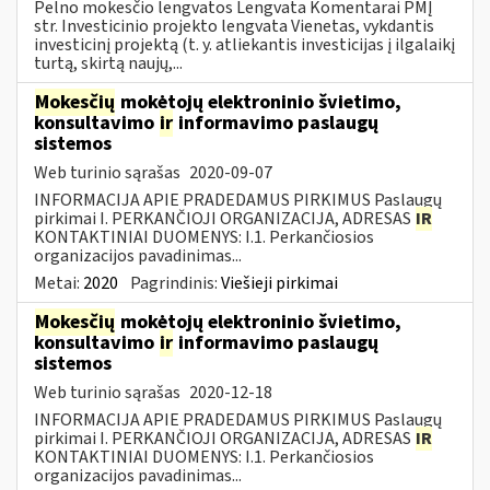
Pelno mokesčio lengvatos Lengvata Komentarai PMĮ
str. Investicinio projekto lengvata Vienetas, vykdantis
investicinį projektą (t. y. atliekantis investicijas į ilgalaikį
turtą, skirtą naujų,...
Mokesčių
mokėtojų elektroninio švietimo,
konsultavimo
ir
informavimo paslaugų
sistemos
Web turinio sąrašas
2020-09-07
INFORMACIJA APIE PRADEDAMUS PIRKIMUS Paslaugų
pirkimai I. PERKANČIOJI ORGANIZACIJA, ADRESAS
IR
KONTAKTINIAI DUOMENYS: I.1. Perkančiosios
organizacijos pavadinimas...
Metai:
2020
Pagrindinis:
Viešieji pirkimai
Mokesčių
mokėtojų elektroninio švietimo,
konsultavimo
ir
informavimo paslaugų
sistemos
Web turinio sąrašas
2020-12-18
INFORMACIJA APIE PRADEDAMUS PIRKIMUS Paslaugų
pirkimai I. PERKANČIOJI ORGANIZACIJA, ADRESAS
IR
KONTAKTINIAI DUOMENYS: I.1. Perkančiosios
organizacijos pavadinimas...