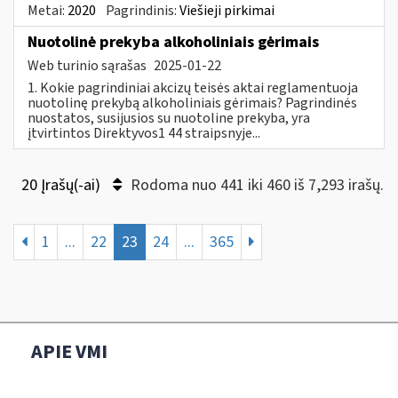
Metai:
2020
Pagrindinis:
Viešieji pirkimai
Nuotolinė prekyba alkoholiniais gėrimais
Web turinio sąrašas
2025-01-22
1. Kokie pagrindiniai akcizų teisės aktai reglamentuoja
nuotolinę prekybą alkoholiniais gėrimais? Pagrindinės
nuostatos, susijusios su nuotoline prekyba, yra
įtvirtintos Direktyvos1 44 straipsnyje...
20 Įrašų(-ai)
Rodoma nuo 441 iki 460 iš 7,293 irašų.
1
...
22
23
24
...
365
APIE VMI