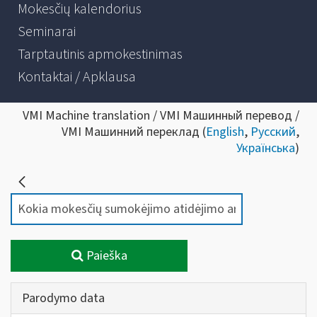
Mokesčių kalendorius
Seminarai
Tarptautinis apmokestinimas
Kontaktai / Apklausa
VMI Machine translation / VMI Машинный перевод /
VMI Машинний переклад (
English
,
Русский
,
Українська
)
Paieška
Parodymo data