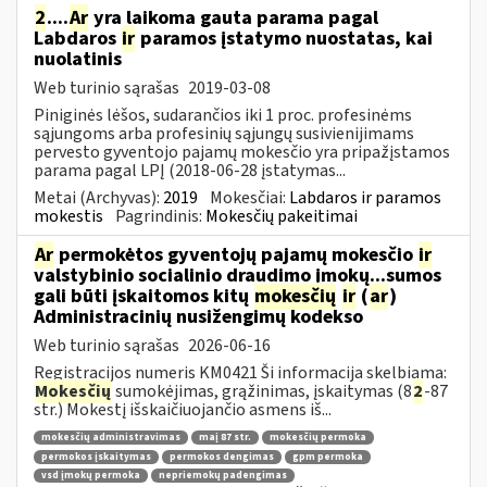
2
....
Ar
yra laikoma gauta parama pagal
Labdaros
ir
paramos įstatymo nuostatas, kai
nuolatinis
Web turinio sąrašas
2019-03-08
Piniginės lėšos, sudarančios iki 1 proc. profesinėms
sąjungoms arba profesinių sąjungų susivienijimams
pervesto gyventojo pajamų mokesčio yra pripažįstamos
parama pagal LPĮ (2018-06-28 įstatymas...
Metai (Archyvas):
2019
Mokesčiai:
Labdaros ir paramos
mokestis
Pagrindinis:
Mokesčių pakeitimai
Ar
permokėtos gyventojų pajamų mokesčio
ir
valstybinio socialinio draudimo įmokų...sumos
gali būti įskaitomos kitų
mokesčių
ir
(
ar
)
Administracinių nusižengimų kodekso
Web turinio sąrašas
2026-06-16
Registracijos numeris KM0421 Ši informacija skelbiama:
Mokesčių
sumokėjimas, grąžinimas, įskaitymas (8
2
-87
str.) Mokestį išskaičiuojančio asmens iš...
mokesčių administravimas
maį 87 str.
mokesčių permoka
permokos įskaitymas
permokos dengimas
gpm permoka
vsd įmokų permoka
nepriemokų padengimas