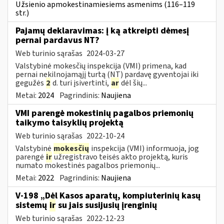
Užsienio apmokestinamiesiems asmenims (116–119
str.)
Pajamų deklaravimas: į ką atkreipti dėmesį
pernai pardavus NT?
Web turinio sąrašas
2024-03-27
Valstybinė mokesčių inspekcija (VMI) primena, kad
pernai nekilnojamąjį turtą (NT) pardavę gyventojai iki
gegužės
2
d. turi įsivertinti,
ar
dėl šių...
Metai:
2024
Pagrindinis:
Naujiena
VMI parengė mokestinių pagalbos priemonių
taikymo taisyklių projektą
Web turinio sąrašas
2022-10-24
Valstybinė
mokesčių
inspekcija (VMI) informuoja, jog
parengė
ir
užregistravo teisės akto projektą, kuris
numato mokestinės pagalbos priemonių...
Metai:
2022
Pagrindinis:
Naujiena
V-198 „Dėl Kasos aparatų, kompiuterinių kasų
sistemų
ir
su jais susijusių įrenginių
Web turinio sąrašas
2022-12-23