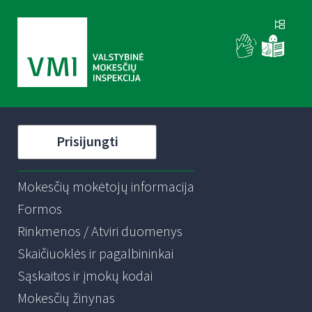
Prisijungti
Mokesčių mokėtojų informacija
Formos
Rinkmenos / Atviri duomenys
Skaičiuoklės ir pagalbininkai
Sąskaitos ir įmokų kodai
Mokesčių žinynas