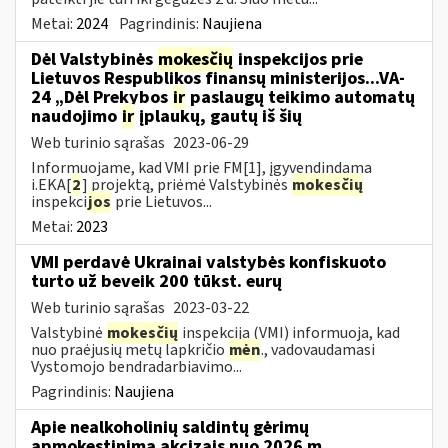
Metai:
2024
Pagrindinis:
Naujiena
Dėl Valstybinės
mokesčių
inspekcijos prie
Lietuvos Respublikos finansų ministerijos...VA-
24 „Dėl Prekybos
ir
paslaugų teikimo automatų
naudojimo
ir
įplaukų, gautų iš šių
Web turinio sąrašas
2023-06-29
Informuojame, kad VMI prie FM[1], įgyvendindama
i.EKA[
2
] projektą, priėmė Valstybinės
mokesčių
inspekci
jos
prie Lietuvos...
Metai:
2023
VMI perdavė Ukrainai valstybės konfiskuoto
turto už beveik 200 tūkst. eurų
Web turinio sąrašas
2023-03-22
Valstybinė
mokesčių
inspekcija (VMI) informuoja, kad
nuo praėjusių metų lapkričio
mėn
., vadovaudamasi
Vystomojo bendradarbiavimo...
Pagrindinis:
Naujiena
Apie nealkoholinių saldintų gėrimų
apmokestinimą akcizais nuo 2026 m.