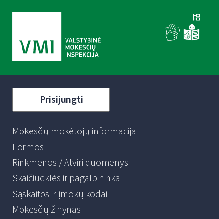
Prisijungti
Mokesčių mokėtojų informacija
Formos
Rinkmenos / Atviri duomenys
Skaičiuoklės ir pagalbininkai
Sąskaitos ir įmokų kodai
Mokesčių žinynas