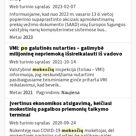
Web turinio sąrašas
2023-02-07
Informuojame, kad nuo 2023 m. vasario 13 d. vietoj
popierinio supaprastinto akcizais apmokestinamų
prekių vežimo dokumento (SAAD) visų Europos Sąjungos
valstybių narių kompiuterinėse sistemose bus...
Metai:
2023
VMI:
po
galutinės nutarties – galimybė
milijoninę nepriemoką išsireikalauti iš vadovo
Web turinio sąrašas
2021-10-14
Valstybinė
mokesčių
inspekcija (toliau – VMI)
informuoja, jog neskundžiama nutartimi
pasibaigusiame teisminiame ginče pritarta VMI
reikalavimui, kad beveik...
Metai:
2021
Pagrindinis:
Naujiena
Įvertinus ekonomikos atsigavimą, keičiasi
mokestinių pagalbos priemonių taikymo
terminai
Web turinio sąrašas
2020-09-24
Nukentėję nuo COVID-19
mokesčių
mokėtojai, dėl
mokestinės paskolos sutarties be palūkanų galės