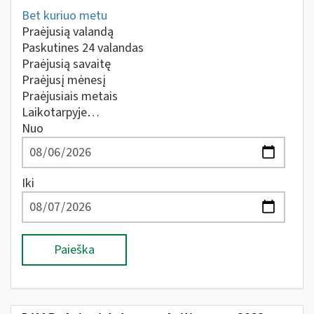
Bet kuriuo metu
Praėjusią valandą
Paskutines 24 valandas
Praėjusią savaitę
Praėjusį mėnesį
Praėjusiais metais
Laikotarpyje…
Nuo
Iki
Paieška