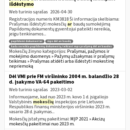
išdėstymo
Web turinio sąrašas
2026-04-30
Registracijos numeris KM3818 Ši informacija skelbiama:
Prašymas išdėstyti mokesčių
ar
baudų sumokėjimą
Papildomų dokumentų gyventojui pateikti nereikia,
jeigu tenkinamos...
papildomi dokumentai
mps dėl an baudų
kada nereikia papildomų dokumentų teikiant mps prašymą dėl an baudos
Mokesčių žinyno kategorijos:
Prašymai, pažymos ir
mokėjimo duomenys » Pažymų užsakymas ir prašymų
teikimas » Prašymas atidėti arba išdėstyti mokestinę
nepriemoką
Dėl VMI prie FM viršininko 2004 m. balandžio 28
d. įsakymo VA-64 pakeitimo
Web turinio sąrašas
2023-03-02
Informuojame, kad nuo 2023 m. kovo 1 d. įsigaliojo
Valstybinės
mokesčių
inspekcijos prie Lietuvos
Respublikos finansų ministerijos viršininko 2023 m.
vasario 28 d. įsakymas...
Mokesčių įstatymų pakeitimai:
MĮP 2021 » Akcizų
mokesčių pakeitimai nuo 2023 m.