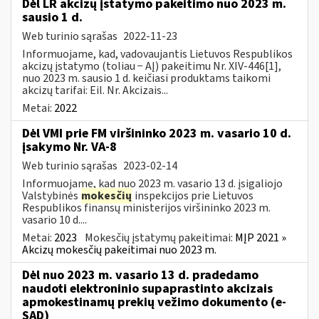
Dėl LR akcizų įstatymo pakeitimo nuo 2023 m.
sausio 1 d.
Web turinio sąrašas
2022-11-23
Informuojame, kad, vadovaujantis Lietuvos Respublikos
akcizų įstatymo (toliau − AĮ) pakeitimu Nr. XIV-446[1],
nuo 2023 m. sausio 1 d. keičiasi produktams taikomi
akcizų tarifai: Eil. Nr. Akcizais...
Metai:
2022
Dėl VMI prie FM viršininko 2023 m. vasario 10 d.
įsakymo Nr. VA-8
Web turinio sąrašas
2023-02-14
Informuojame, kad nuo 2023 m. vasario 13 d. įsigaliojo
Valstybinės
mokesčių
inspekcijos prie Lietuvos
Respublikos finansų ministerijos viršininko 2023 m.
vasario 10 d....
Metai:
2023
Mokesčių įstatymų pakeitimai:
MĮP 2021 »
Akcizų mokesčių pakeitimai nuo 2023 m.
Dėl nuo 2023 m. vasario 13 d. pradedamo
naudoti elektroninio supaprastinto akcizais
apmokestinamų prekių vežimo dokumento (e-
SAD)