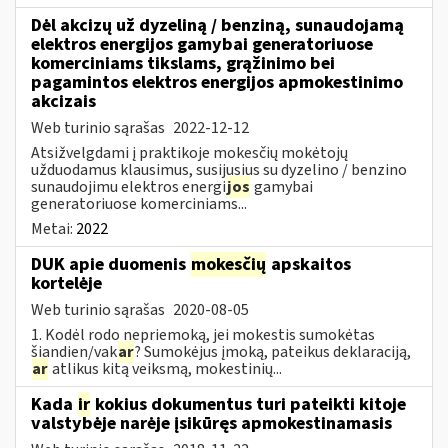
Dėl akcizų už dyzeliną / benziną, sunaudojamą
elektros energijos gamybai generatoriuose
komerciniams tikslams, grąžinimo bei
pagamintos elektros energijos apmokestinimo
akcizais
Web turinio sąrašas
2022-12-12
Atsižvelgdami į praktikoje mokesčių mokėtojų
užduodamus klausimus, susijusius su dyzelino / benzino
sunaudojimu elektros energi
jos
gamybai
generatoriuose komerciniams...
Metai:
2022
DUK apie duomenis
mokesčių
apskaitos
kortelėje
Web turinio sąrašas
2020-08-05
1. Kodėl rodo nepriemoką, jei mokestis sumokėtas
šiandien/vak
ar
? Sumokėjus įmoką, pateikus deklaraciją,
ar
atlikus kitą veiksmą, mokestinių...
Kada
ir
kokius dokumentus turi pateikti kitoje
valstybėje narėje įsikūręs apmokestinamasis