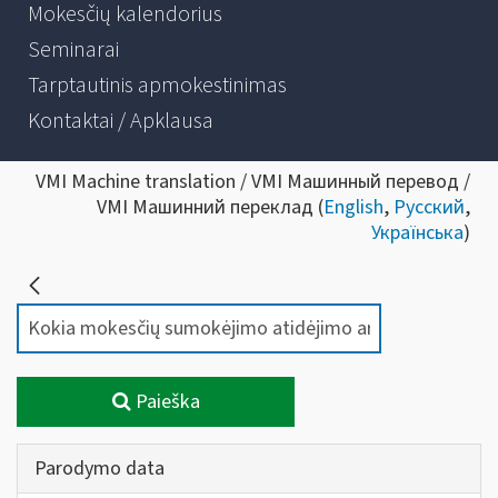
Mokesčių kalendorius
Seminarai
Tarptautinis apmokestinimas
Kontaktai / Apklausa
VMI Machine translation / VMI Машинный перевод /
VMI Машинний переклад (
English
,
Русский
,
Українська
)
Paieška
Parodymo data