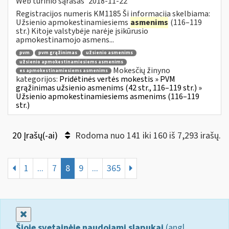
Web turinio sąrašas
2018-11-22
Registracijos numeris KM1185 Ši informacija skelbiama:
Užsienio apmokestinamiesiems
asmenims
(116–119
str.) Kitoje valstybėje narėje įsikūrusio
apmokestinamojo asmens...
pvm
pvm grąžinimas
užsienio asmenims
užsienio apmokestinamiesiems asmenims
Mokesčių žinyno
es apmokestinamiesiems asmenims
kategorijos:
Pridėtinės vertės mokestis » PVM
grąžinimas užsienio asmenims (42 str., 116–119 str.) »
Užsienio apmokestinamiesiems asmenims (116–119
str.)
20 Įrašų(-ai)
Rodoma nuo 141 iki 160 iš 7,293 irašų.
1
...
7
8
9
...
365
Uždaryti
Šioje svetainėje naudojami slapukai
(angl.