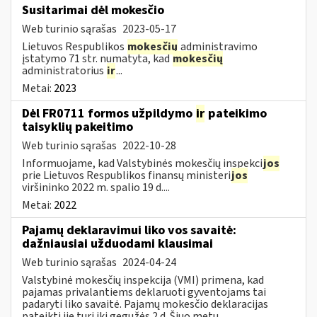
Susitarimai dėl mokesčio
Web turinio sąrašas
2023-05-17
Lietuvos Respublikos
mokesčių
administravimo
įstatymo 71 str. numatyta, kad
mokesčių
administratorius
ir
...
Metai:
2023
Dėl FR0711 formos užpildymo
ir
pateikimo
taisyklių pakeitimo
Web turinio sąrašas
2022-10-28
Informuojame, kad Valstybinės mokesčių inspekci
jos
prie Lietuvos Respublikos finansų ministeri
jos
viršininko 2022 m. spalio 19 d....
Metai:
2022
Pajamų deklaravimui liko vos savaitė:
dažniausiai užduodami klausimai
Web turinio sąrašas
2024-04-24
Valstybinė mokesčių inspekcija (VMI) primena, kad
pajamas privalantiems deklaruoti gyventojams tai
padaryti liko savaitė. Pajamų mokesčio deklaracijas
pateikti jie turi iki gegužės 2 d. Šiuo metu...