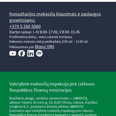
Konsultacijos mokesčių klausimais ir paslaugos
gyventojams:
+370 5 260 5060
Darbo laikas: I-IV 8.00-17.00, V 8.00-15.45.
Prieššventinę dieną - viena valanda trumpiau.
Kiekvieno mėnesio antrą penktadienį 8.00 val. - 12.00 val.
Mano VMI
Paklausimas per
Valstybinė mokesčių inspekcija prie Lietuvos
Respublikos finansų ministerijos
Biudžetinė įstaiga. Juridinio asmens kodas — 188659752,
adresas: Vasario 16-osios g. 14, 01107 Vilnius, Lietuva, el.paštas:
vmi@vmi.lt
, E. pristatymo dėžutės adresas 188659752
Duomenys apie Valstybinę mokesčių inspekciją prie Lietuvos
Respublikos finansų ministerijos kaupiami ir saugomi Juridinių