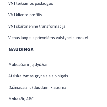
VMI teikiamos paslaugos
VMI kliento profilis
VMI skaitmeninė transformacija
Vienas langelis prievolėms valstybei sumokėti
NAUDINGA
Mokesčiai ir jų dydžiai
Atsiskaitymas grynaisiais pinigais
Dažniausiai užduodami klausimai
Mokesčių ABC