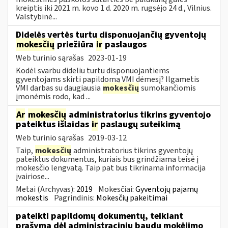
kreiptis iki 2021 m. kovo 1 d. 2020 m. rugsėjo 24 d., Vilnius.
Valstybinė...
Didelės vertės turtu disponuojančių gyventojų
mokesčių
priežiūra
ir
paslaugos
Web turinio sąrašas
2023-01-19
Kodėl svarbu dideliu turtu disponuojantiems
gyventojams skirti papildomą VMI dėmesį? Ilgametis
VMI darbas su daugiausia
mokesčių
sumokančiomis
įmonėmis rodo, kad ...
Ar
mokesčių
administratorius tikrins gyventojo
pateiktus išlaidas
ir
paslaugų suteikimą
Web turinio sąrašas
2019-03-12
Taip,
mokesčių
administratorius tikrins gyventojų
pateiktus dokumentus, kuriais bus grindžiama teisė į
mokesčio lengvatą. Taip pat bus tikrinama informacija
įvairiose...
Metai (Archyvas):
2019
Mokesčiai:
Gyventojų pajamų
mokestis
Pagrindinis:
Mokesčių pakeitimai
pateikti papildomų dokumentų, teikiant
prašymą dėl administracinių baudų mokėjimo