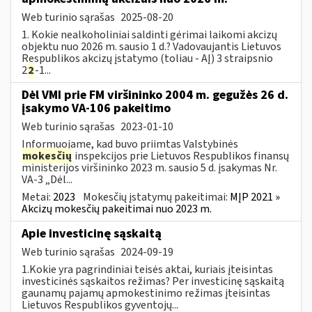
Web turinio sąrašas
2025-08-20
1. Kokie nealkoholiniai saldinti gėrimai laikomi akcizų
objektu nuo 2026 m. sausio 1 d.? Vadovaujantis Lietuvos
Respublikos akcizų įstatymo (toliau - AĮ) 3 straipsnio
2
2
-1...
Dėl VMI prie FM viršininko 2004 m. gegužės 26 d.
įsakymo VA-106 pakeitimo
Web turinio sąrašas
2023-01-10
Informuojame, kad buvo priimtas Valstybinės
mokesčių
inspekcijos prie Lietuvos Respublikos finansų
ministerijos viršininko 2023 m. sausio 5 d. įsakymas Nr.
VA-3 „Dėl...
Metai:
2023
Mokesčių įstatymų pakeitimai:
MĮP 2021 »
Akcizų mokesčių pakeitimai nuo 2023 m.
Apie investicinę sąskaitą
Web turinio sąrašas
2024-09-19
1.Kokie yra pagrindiniai teisės aktai, kuriais įteisintas
investicinės sąskaitos režimas? Per investicinę sąskaitą
gaunamų pajamų apmokestinimo režimas įteisintas
Lietuvos Respublikos gyventojų...