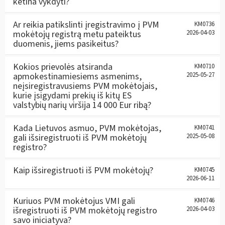
ketina vykdyti?
Ar reikia patikslinti įregistravimo į PVM
KM0736
mokėtojų registrą metu pateiktus
2026-04-03
duomenis, jiems pasikeitus?
Kokios prievolės atsiranda
KM0710
apmokestinamiesiems asmenims,
2025-05-27
neįsiregistravusiems PVM mokėtojais,
kurie įsigydami prekių iš kitų ES
valstybių narių viršija 14 000 Eur ribą?
Kada Lietuvos asmuo, PVM mokėtojas,
KM0741
gali išsiregistruoti iš PVM mokėtojų
2025-05-08
registro?
Kaip išsiregistruoti iš PVM mokėtojų?
KM0745
2026-06-11
Kuriuos PVM mokėtojus VMI gali
KM0746
išregistruoti iš PVM mokėtojų registro
2026-04-03
savo iniciatyva?