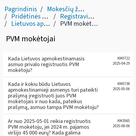
Pagrindinis
Mokesčių žinynas
Pridėtinės vertės mokestis
Registravimas (IX skyrius)
Lietuvos apmokestinamieji asmenys
PVM mokėtojai
PVM mokėtojai
Kada Lietuvos apmokestinamasis
KM0722
asmuo privalo registruotis PVM
2025-04-29
mokėtoju?
Kada ir kokiu būdu Lietuvos
KM0738
apmokestinamieji asmenys turi pateikti
2025-05-06
prašymą įregistruoti juos PVM
mokėtojais ir nuo kada, pateikus
prašymą, asmuo tampa PVM mokėtoju?
Ar nuo 2025-05-01 reikia registruotis
KM3565
PVM mokėtoju, jei 2024 m. pajamos
2025-08-06
viršijo 45 000 eurų? Kada galima