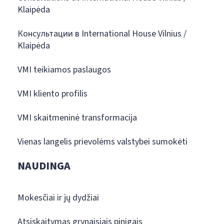
Klaipėda
Консультации в International House Vilnius /
Klaipėda
VMI teikiamos paslaugos
VMI kliento profilis
VMI skaitmeninė transformacija
Vienas langelis prievolėms valstybei sumokėti
NAUDINGA
Mokesčiai ir jų dydžiai
Atsiskaitymas grynaisiais pinigais