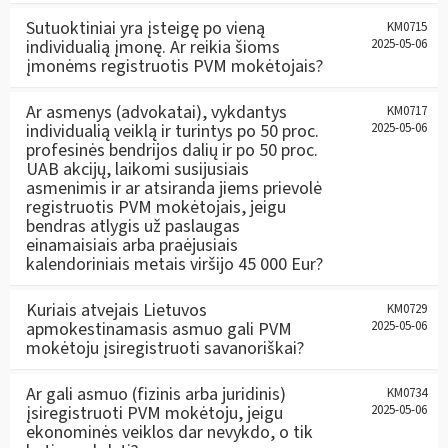
Sutuoktiniai yra įsteigę po vieną
KM0715
individualią įmonę. Ar reikia šioms
2025-05-06
įmonėms registruotis PVM mokėtojais?
Ar asmenys (advokatai), vykdantys
KM0717
individualią veiklą ir turintys po 50 proc.
2025-05-06
profesinės bendrijos dalių ir po 50 proc.
UAB akcijų, laikomi susijusiais
asmenimis ir ar atsiranda jiems prievolė
registruotis PVM mokėtojais, jeigu
bendras atlygis už paslaugas
einamaisiais arba praėjusiais
kalendoriniais metais viršijo 45 000 Eur?
Kuriais atvejais Lietuvos
KM0729
apmokestinamasis asmuo gali PVM
2025-05-06
mokėtoju įsiregistruoti savanoriškai?
Ar gali asmuo (fizinis arba juridinis)
KM0734
įsiregistruoti PVM mokėtoju, jeigu
2025-05-06
ekonominės veiklos dar nevykdo, o tik