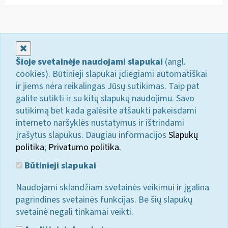
Uždaryti
Šioje svetainėje naudojami slapukai
(angl.
cookies). Būtinieji slapukai įdiegiami automatiškai
ir jiems nėra reikalingas Jūsų sutikimas. Taip pat
galite sutikti ir su kitų slapukų naudojimu. Savo
sutikimą bet kada galėsite atšaukti pakeisdami
interneto naršyklės nustatymus ir ištrindami
įrašytus slapukus. Daugiau informacijos
Slapukų
politika
;
Privatumo politika.
Būtinieji slapukai
Naudojami sklandžiam svetainės veikimui ir įgalina
pagrindines svetainės funkcijas. Be šių slapukų
svetainė negali tinkamai veikti.