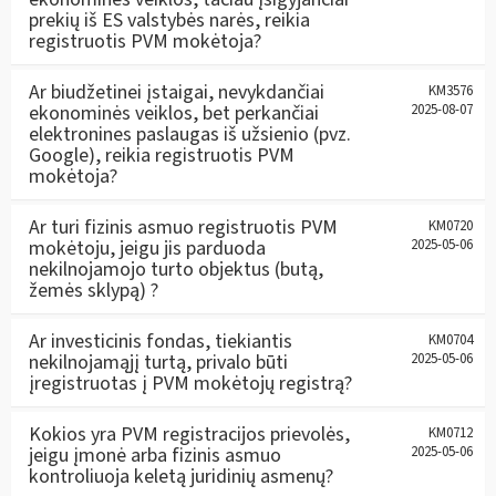
prekių iš ES valstybės narės, reikia
registruotis PVM mokėtoja?
Ar biudžetinei įstaigai, nevykdančiai
KM3576
ekonominės veiklos, bet perkančiai
2025-08-07
elektronines paslaugas iš užsienio (pvz.
Google), reikia registruotis PVM
mokėtoja?
Ar turi fizinis asmuo registruotis PVM
KM0720
mokėtoju, jeigu jis parduoda
2025-05-06
nekilnojamojo turto objektus (butą,
žemės sklypą) ?
Ar investicinis fondas, tiekiantis
KM0704
nekilnojamąjį turtą, privalo būti
2025-05-06
įregistruotas į PVM mokėtojų registrą?
Kokios yra PVM registracijos prievolės,
KM0712
jeigu įmonė arba fizinis asmuo
2025-05-06
kontroliuoja keletą juridinių asmenų?