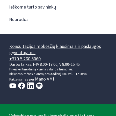
Ieškome turto savininkų
Nuorodos
Konsultacijos mokesčių klausimais ir paslaugos
gyventojams:
+370 5 260 5060
Darbo laikas: I-IV 8.00-17.00, V 8.00-15.45.
Prieššventinę dieną - viena valanda trumpiau.
Kiekvieno mėnesio antrą penktadienį 8.00 val. - 12.00 val.
Mano VMI
Paklausimas per