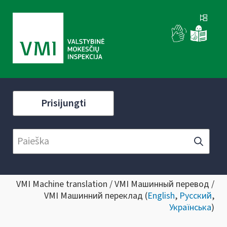
Prisijungti
VMI Machine translation / VMI Машинный перевод /
VMI Машинний переклад (
English
,
Русский
,
Українська
)