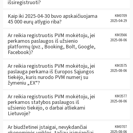
išsiregistruoti?
Kaip iki 2025-04-30 buvo apskaičiuojama
KM0709
45 000 eurų atlygio riba?
2025-04-29
Ar reikia registruotis PVM mokėtoju, jei
KM3566
perkamos paslaugos iš užsienio
2025-08-06
platformų (pvz., Booking, Bolt, Google,
Facebook)?
Ar reikia registruotis PVM mokėtoju, jei
KM3575
paslauga perkama iš Europos Sąjungos
2025-08-06
tiekėjo, kuris nurodo PVM numerį su
žymeniu „EX“?
Ar reikia registruotis PVM mokėtoju, jei
KM3577
perkamos statybos paslaugos iš
2025-08-06
užsienio tiekėjo, o darbai atliekami
Lietuvoje?
Ar biudžetinei įstaigai, nevykdančiai
KM0707
ekonominės veiklos, tačiau įsigyjančiai
2025-08-06