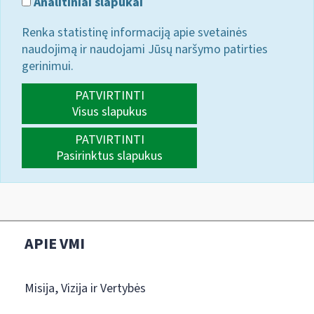
Analitiniai slapukai
Renka statistinę informaciją apie svetainės
naudojimą ir naudojami Jūsų naršymo patirties
gerinimui.
PATVIRTINTI
Visus slapukus
PATVIRTINTI
Pasirinktus slapukus
APIE VMI
Misija, Vizija ir Vertybės