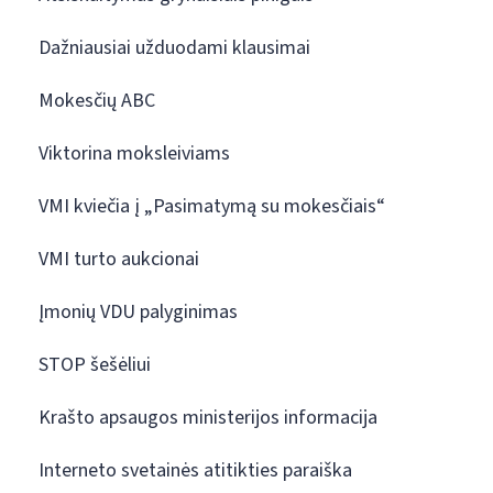
Dažniausiai užduodami klausimai
Mokesčių ABC
Viktorina moksleiviams
VMI kviečia į „Pasimatymą su mokesčiais“
VMI turto aukcionai
Įmonių VDU palyginimas
STOP šešėliui
Krašto apsaugos ministerijos informacija
Interneto svetainės atitikties paraiška