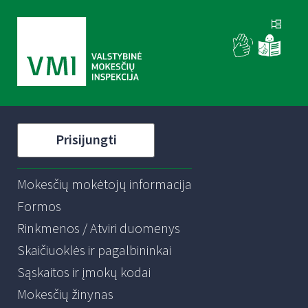
Prisijungti
Mokesčių mokėtojų informacija
Formos
Rinkmenos / Atviri duomenys
Skaičiuoklės ir pagalbininkai
Sąskaitos ir įmokų kodai
Mokesčių žinynas