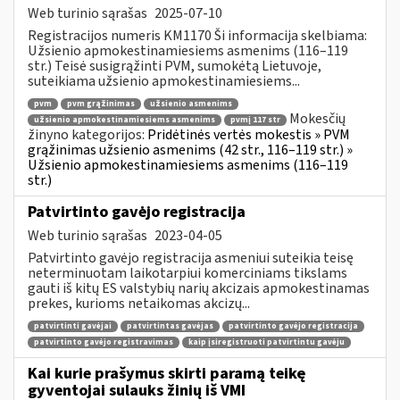
Web turinio sąrašas
2025-07-10
Registracijos numeris KM1170 Ši informacija skelbiama:
Užsienio apmokestinamiesiems asmenims (116–119
str.) Teisė susigrąžinti PVM, sumokėtą Lietuvoje,
suteikiama užsienio apmokestinamiesiems...
pvm
pvm grąžinimas
užsienio asmenims
Mokesčių
užsienio apmokestinamiesiems asmenims
pvmį 117 str
žinyno kategorijos:
Pridėtinės vertės mokestis » PVM
grąžinimas užsienio asmenims (42 str., 116–119 str.) »
Užsienio apmokestinamiesiems asmenims (116–119
str.)
Patvirtinto gavėjo registracija
Web turinio sąrašas
2023-04-05
Patvirtinto gavėjo registracija asmeniui suteikia teisę
neterminuotam laikotarpiui komerciniams tikslams
gauti iš kitų ES valstybių narių akcizais apmokestinamas
prekes, kurioms netaikomas akcizų...
patvirtinti gavėjai
patvirtintas gavėjas
patvirtinto gavėjo registracija
patvirtinto gavėjo registravimas
kaip įsiregistruoti patvirtintu gavėju
Kai kurie prašymus skirti paramą teikę
gyventojai sulauks žinių iš VMI