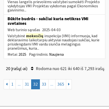
Vienas langelis prievolėms valstybei sumokėti Projekto
vykdytojas VMI Projektas vykdomas pagal Ekonomikos
gaivinimo...
Būkite budrūs - sukčiai kuria netikras VMI
svetaines
Web turinio sąrašas
2025-04-03
Valstybinė
mokesčių
inspekcija (VMI) informuoja, kad
deklaravimo laikotarpiu aktyviai naudojasi sukčiai, kurie
prisidengdami VMI vardu siunčia melagingus
pranešimus, kuria...
Metai:
2025
Pagrindinis:
Naujiena
20 Įrašų(-ai)
Rodoma nuo 621 iki 640 iš 7,293 irašų.
1
...
31
32
33
...
365