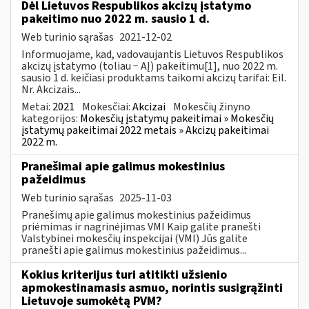
Dėl Lietuvos Respublikos akcizų įstatymo
pakeitimo nuo 2022 m. sausio 1 d.
Web turinio sąrašas
2021-12-02
Informuojame, kad, vadovaujantis Lietuvos Respublikos
akcizų įstatymo (toliau − AĮ) pakeitimu[1], nuo 2022 m.
sausio 1 d. keičiasi produktams taikomi akcizų tarifai: Eil.
Nr. Akcizais...
Metai:
2021
Mokesčiai:
Akcizai
Mokesčių žinyno
kategorijos:
Mokesčių įstatymų pakeitimai » Mokesčių
įstatymų pakeitimai 2022 metais » Akcizų pakeitimai
2022 m.
Pranešimai apie galimus mokestinius
pažeidimus
Web turinio sąrašas
2025-11-03
Pranešimų apie galimus mokestinius pažeidimus
priėmimas ir nagrinėjimas VMI Kaip galite pranešti
Valstybinei mokesčių inspekcijai (VMI) Jūs galite
pranešti apie galimus mokestinius pažeidimus...
Kokius kriterijus turi atitikti užsienio
apmokestinamasis asmuo, norintis susigrąžinti
Lietuvoje sumokėtą PVM?