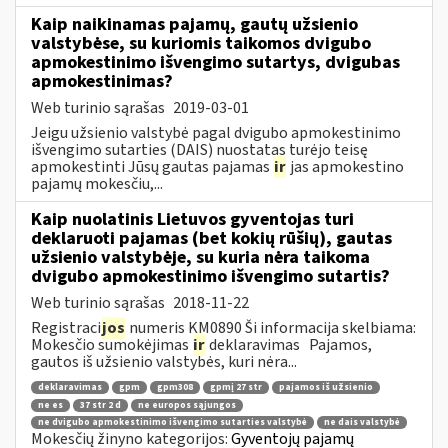
Kaip naikinamas pajamų, gautų užsienio
valstybėse, su kuriomis taikomos dvigubo
apmokestinimo išvengimo sutartys, dvigubas
apmokestinimas?
Web turinio sąrašas
2019-03-01
Jeigu užsienio valstybė pagal dvigubo apmokestinimo
išvengimo sutarties (DAIS) nuostatas turėjo teisę
apmokestinti Jūsų gautas pajamas
ir
jas apmokestino
pajamų mokesčiu,...
Kaip nuolatinis Lietuvos gyventojas turi
deklaruoti pajamas (bet kokių rūšių), gautas
užsienio valstybėje, su kuria nėra taikoma
dvigubo apmokestinimo išvengimo sutartis?
Web turinio sąrašas
2018-11-22
Registraci
jos
numeris KM0890 Ši informacija skelbiama:
Mokesčio sumokėjimas
ir
deklaravimas Pajamos,
gautos iš užsienio valstybės, kuri nėra...
deklaravimas
gpm
gpm308
gpmį 27 str
pajamos iš užsienio
ne es
37 str 2 d
ne europos sąjungos
ne dvigubo apmokestinimo išvengimo sutarties valstybė
ne dais valstybė
Mokesčių žinyno kategorijos:
Gyventojų pajamų