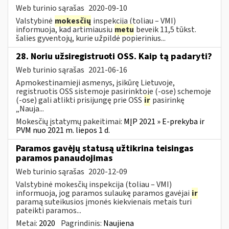
Web turinio sąrašas
2020-09-10
Valstybinė
mokesčių
inspekcija (toliau – VMI)
informuoja, kad artimiausiu
metu
beveik 11,5 tūkst.
šalies gyventojų, kurie užpildė popierinius...
28. Noriu užsiregistruoti OSS. Kaip tą padaryti?
Web turinio sąrašas
2021-06-16
Apmokestinamieji asmenys, įsikūrę Lietuvoje,
registruotis OSS sistemoje pasirinktoje (-ose) schemoje
(-ose) gali atlikti prisijungę prie OSS
ir
pasirinkę
„Nauja...
Mokesčių įstatymų pakeitimai:
MĮP 2021 » E-prekyba ir
PVM nuo 2021 m. liepos 1 d.
Paramos gavėjų statusą užtikrina teisingas
paramos panaudojimas
Web turinio sąrašas
2020-12-09
Valstybinė mokesčių inspekcija (toliau – VMI)
informuoja, jog paramos sulaukę paramos gavėjai
ir
paramą suteikusios įmonės kiekvienais metais turi
pateikti paramos...
Metai:
2020
Pagrindinis:
Naujiena