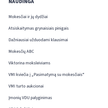
NAUDINGA
Mokesčiai ir jų dydžiai
Atsiskaitymas grynaisiais pinigais
Dažniausiai užduodami klausimai
Mokesčių ABC
Viktorina moksleiviams
VMI kviečia į „Pasimatymą su mokesčiais“
VMI turto aukcionai
Įmonių VDU palyginimas