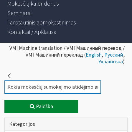
Mokesčių kalendorius
Seminarai
Tarptautinis apmokestinimas
Kontaktai / Apklausa
VMI Machine translation / VMI Машинный перевод /
VMI Машинний переклад (
English
,
Русский
,
Українська
)
Paieška
Kategorijos