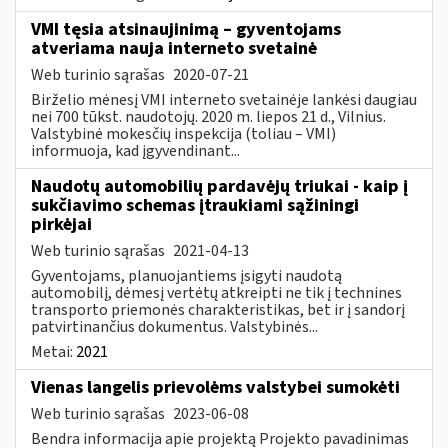
VMI tęsia atsinaujinimą – gyventojams
atveriama nauja interneto svetainė
Web turinio sąrašas
2020-07-21
Birželio mėnesį VMI interneto svetainėje lankėsi daugiau
nei 700 tūkst. naudotojų. 2020 m. liepos 21 d., Vilnius.
Valstybinė mokesčių inspekcija (toliau – VMI)
informuoja, kad įgyvendinant...
Naudotų automobilių pardavėjų triukai - kaip į
sukčiavimo schemas įtraukiami sąžiningi
pirkėjai
Web turinio sąrašas
2021-04-13
Gyventojams, planuojantiems įsigyti naudotą
automobilį, dėmesį vertėtų atkreipti ne tik į technines
transporto priemonės charakteristikas, bet ir į sandorį
patvirtinančius dokumentus. Valstybinės...
Metai:
2021
Vienas langelis prievolėms valstybei sumokėti
Web turinio sąrašas
2023-06-08
Bendra informacija apie projektą Projekto pavadinimas