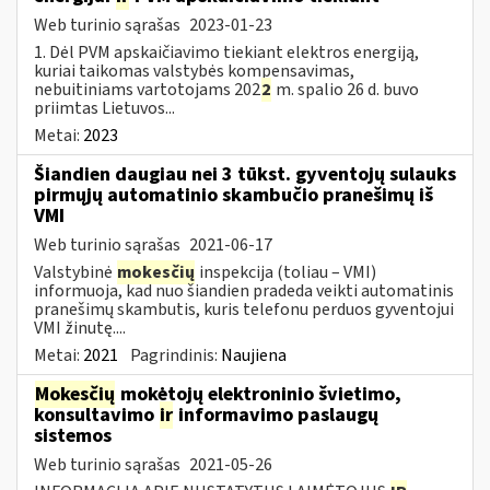
Web turinio sąrašas
2023-01-23
1. Dėl PVM apskaičiavimo tiekiant elektros energiją,
kuriai taikomas valstybės kompensavimas,
nebuitiniams vartotojams 202
2
m. spalio 26 d. buvo
priimtas Lietuvos...
Metai:
2023
Šiandien daugiau nei 3 tūkst. gyventojų sulauks
pirmųjų automatinio skambučio pranešimų iš
VMI
Web turinio sąrašas
2021-06-17
Valstybinė
mokesčių
inspekcija (toliau – VMI)
informuoja, kad nuo šiandien pradeda veikti automatinis
pranešimų skambutis, kuris telefonu perduos gyventojui
VMI žinutę....
Metai:
2021
Pagrindinis:
Naujiena
Mokesčių
mokėtojų elektroninio švietimo,
konsultavimo
ir
informavimo paslaugų
sistemos
Web turinio sąrašas
2021-05-26