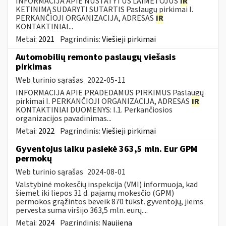
INFORMACIJA APIE NUSTATYTUS LAIMĖTOJUS
IR
KETINIMĄ SUDARYTI SUTARTIS Paslaugų pirkimai I.
PERKANČIOJI ORGANIZACIJA, ADRESAS
IR
KONTAKTINIAI...
Metai:
2021
Pagrindinis:
Viešieji pirkimai
Automobilių remonto paslaugų viešasis
pirkimas
Web turinio sąrašas
2022-05-11
INFORMACIJA APIE PRADEDAMUS PIRKIMUS Paslaugų
pirkimai I. PERKANČIOJI ORGANIZACIJA, ADRESAS
IR
KONTAKTINIAI DUOMENYS: I.1. Perkančiosios
organizacijos pavadinimas...
Metai:
2022
Pagrindinis:
Viešieji pirkimai
Gyventojus laiku pasiekė 363,5 mln. Eur GPM
permokų
Web turinio sąrašas
2024-08-01
Valstybinė mokesčių inspekcija (VMI) informuoja, kad
šiemet iki liepos 31 d. pajamų mokesčio (GPM)
permokos grąžintos beveik 870 tūkst. gyventojų, jiems
pervesta suma viršijo 363,5 mln. eurų....
Metai:
2024
Pagrindinis:
Naujiena