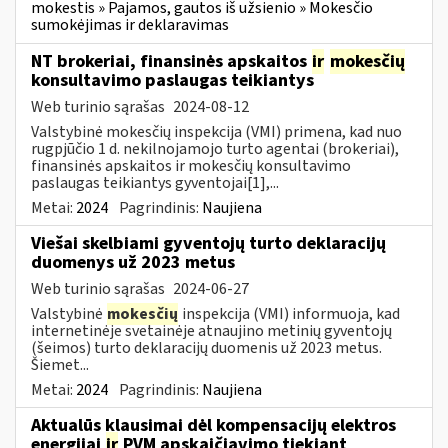
mokestis » Pajamos, gautos iš užsienio » Mokesčio
sumokėjimas ir deklaravimas
NT brokeriai, finansinės apskaitos
ir
mokesčių
konsultavimo paslaugas teikiantys
Web turinio sąrašas
2024-08-12
Valstybinė mokesčių inspekcija (VMI) primena, kad nuo
rugpjūčio 1 d. nekilnojamojo turto agentai (brokeriai),
finansinės apskaitos ir mokesčių konsultavimo
paslaugas teikiantys gyventojai[1],...
Metai:
2024
Pagrindinis:
Naujiena
Viešai skelbiami gyventojų turto deklaracijų
duomenys už 2023 metus
Web turinio sąrašas
2024-06-27
Valstybinė
mokesčių
inspekcija (VMI) informuoja, kad
internetinėje svetainėje atnaujino metinių gyventojų
(šeimos) turto deklaracijų duomenis už 2023 metus.
Šiemet...
Metai:
2024
Pagrindinis:
Naujiena
Aktualūs klausimai dėl kompensacijų elektros
energijai
ir
PVM apskaičiavimo tiekiant