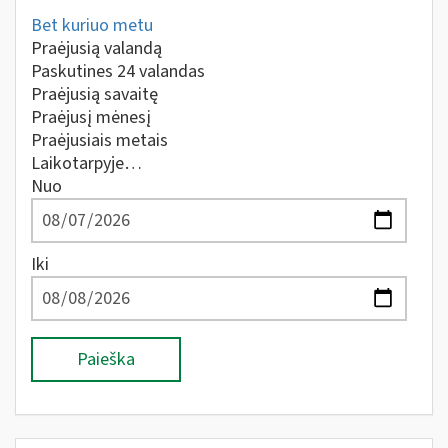
Bet kuriuo metu
Praėjusią valandą
Paskutines 24 valandas
Praėjusią savaitę
Praėjusį mėnesį
Praėjusiais metais
Laikotarpyje…
Nuo
Iki
Paieška