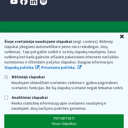
Valstybinė mokesčių inspekcija prie Lietuvos
U
Respublikos finansų ministerijos
Šioje svetainėje naudojami slapukai
(angl. cookies). Būtinieji
slapukai įdiegiami automatiškai ir jiems nėra reikalingas Jūsų
Biudžetinė įstaiga. Juridinio asmens kodas — 188659752,
sutikimas. Taip pat galite sutikti ir su kitų slapukų naudojimu. Savo
adresas: Vasario 16-osios g. 14, 01107 Vilnius, Lietuva, el.paštas:
sutikimą bet kada galėsite atšaukti pakeisdami interneto naršyklės
vmi@vmi.lt
, E. pristatymo dėžutės adresas 188659752
nustatymus ir ištrindami įrašytus slapukus. Daugiau informacijos
Duomenys apie Valstybinę mokesčių inspekciją prie Lietuvos
Slapukų politika
;
Privatumo politika.
Respublikos finansų ministerijos kaupiami ir saugomi Juridinių
asmenų registre
Būtinieji slapukai
Naudojami sklandžiam svetainės veikimui ir įgalina pagrindines
svetainės funkcijas. Be šių slapukų svetainė negali tinkamai veikti.
Analitiniai slapukai
Renka statistinę informaciją apie svetainės naudojimą ir
naudojami Jūsų naršymo patirties gerinimui.
PATVIRTINTI
Visus slapukus