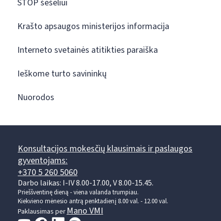
STOP šešėliui
Krašto apsaugos ministerijos informacija
Interneto svetainės atitikties paraiška
Ieškome turto savininkų
Nuorodos
Konsultacijos mokesčių klausimais ir paslaugos
gyventojams:
+370 5 260 5060
Darbo laikas: I-IV 8.00-17.00, V 8.00-15.45.
Prieššventinę dieną - viena valanda trumpiau.
Kiekvieno mėnesio antrą penktadienį 8.00 val. - 12.00 val.
Mano VMI
Paklausimas per