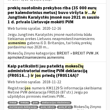
prekių nuotolinės prekybos riba (35 000 eurų
per kalendorinius metus) buvo viršyta
ir
...
Ar
Jungtinės Karalystės įmonė nuo 2021 m sausio
1 d. privalo Lietuvoje mokėti PVM
Web turinio sąrašas
2020-12-16
Jeigu Jungtinės Karalystės įmonė nuotoliniu būdu
tiekiamas prekes Lietuvos neapmokestinamiesiems
asmenims
gabena iš D. Britanijos, tai tokių prekių
pardavimui nuo 2020 m....
Mokesčių žinyno kategorijos:
BREXIT » BREXIT PVM JK
apmokestinamiesiems asmenims
Kaip patikslinti jau pateiktą
mokesčių
administratoriui metinę PVM deklaraciją
(FR0516...)
ir
jos
priedą (FR0516A)?
Web turinio sąrašas
2018-11-22
Registraci
jos
numeris KM1129 Ši informacija skelbiama:
Metinė PVM deklaracija FR0516 (87 str.) Jeigu po
užpildytos pirminės metinės PVM...
fr0516
fr0516a
pvm
deklaracijos tikslinimas
Mokesčių žinyno
metinė pvm deklaracija
pvmį 128 str
pvmį 87 str