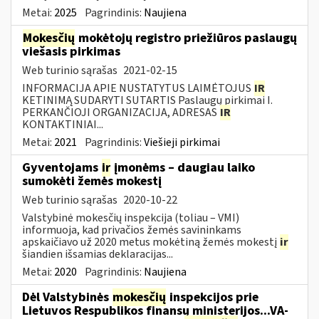
Metai:
2025
Pagrindinis:
Naujiena
Mokesčių
mokėtojų registro priežiūros paslaugų
viešasis pirkimas
Web turinio sąrašas
2021-02-15
INFORMACIJA APIE NUSTATYTUS LAIMĖTOJUS
IR
KETINIMĄ SUDARYTI SUTARTIS Paslaugų pirkimai I.
PERKANČIOJI ORGANIZACIJA, ADRESAS
IR
KONTAKTINIAI...
Metai:
2021
Pagrindinis:
Viešieji pirkimai
Gyventojams
ir
įmonėms – daugiau laiko
sumokėti žemės mokestį
Web turinio sąrašas
2020-10-22
Valstybinė mokesčių inspekcija (toliau – VMI)
informuoja, kad privačios žemės savininkams
apskaičiavo už 2020 metus mokėtiną žemės mokestį
ir
šiandien išsamias deklaracijas...
Metai:
2020
Pagrindinis:
Naujiena
Dėl Valstybinės
mokesčių
inspekcijos prie
Lietuvos Respublikos finansų ministerijos...VA-