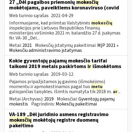
27 „Dėl pagalbos priemonių
mokesčių
mokėtojams, paveiktiems koronaviruso (covid
Web turinio sąrašas
2021-04-29
Informuojame, kad priimtas Valstybinės
mokesčių
inspekcijos prie Lietuvos Respublikos finansų
ministerijos viršininko 2021 m. balandžio 27 d. įsakymas
Nr. VA-30 „Dėl...
Metai:
2021
Mokesčių įstatymų pakeitimai:
MĮP 2021 »
Mokesčiu administravimo įstatymas
Kokie gyventojų pajamų mokesčio tarifai
taikomi 2019 metais paskirtoms
ir
išmokėtoms
Web turinio sąrašas
2019-03-12
Pajamos pripažįstamos jų gavimo (išmokėjimo)
momentu ir apmokestinamos pagal tuo
metu
galiojančias taisykles. Išimtis numatyta tik 2018 m.
ar
...
Metai (Archyvas):
2019
Mokesčiai:
Gyventojų pajamų
mokestis
Pagrindinis:
Mokesčių pakeitimai
VA-189 „Dėl juridinio asmens registravimo
mokesčių
mokėtojų registre duomenų
pakeitimo