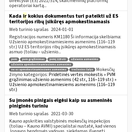
direktyvai (ES) 2021/514, skaitmeninių platformų
operatoriai kartą...
Kada
ir
kokius dokumentus turi pateikti už ES
teritorijos ribų įsikūręs apmokestinamasis
Web turinio sąrašas
2024-01-01
Registracijos numeris KM1180 Ši informacija skelbiama:
Užsienio apmokestinamiesiems asmenims (116–119
str.) Už ES teritorijos ribų įsikūręs apmokestinamasis
asmuo (toliau – užsienio...
pvm
pvm grąžinimas
pvmį 119 str
užsienio asmenims
užsienio apmokestinamiesiems asmenims
Mokesčių
ne es apmokestinamiesiems asmenims
trečiosios šalys
žinyno kategorijos:
Pridėtinės vertės mokestis » PVM
grąžinimas užsienio asmenims (42 str., 116–119 str.) »
Užsienio apmokestinamiesiems asmenims (116–119
str.)
Su įmonės pinigais elgėsi kaip su asmeninės
piniginės turiniu
Web turinio sąrašas
2021-03-30
Kauno apskrities valstybinės mokesčių inspekcijos
(toliau – Kauno AVMI) specialistai nustatė, kad vienos
Jonavos bendrovės vadovas, siekdamas išvengti