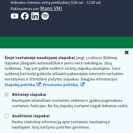
Kiekvieno mėnesio antrą penktadienį 8.00 val. - 12.00 val.
Mano VMI
Paklausimas per
Valstybinė mokesčių inspekcija prie Lietuvos
U
Respublikos finansų ministerijos
Šioje svetainėje naudojami slapukai
(angl. cookies). Būtinieji
slapukai įdiegiami automatiškai ir jiems nėra reikalingas Jūsų
Biudžetinė įstaiga. Juridinio asmens kodas — 188659752,
sutikimas. Taip pat galite sutikti ir su kitų slapukų naudojimu. Savo
adresas: Vasario 16-osios g. 14, 01107 Vilnius, Lietuva, el.paštas:
sutikimą bet kada galėsite atšaukti pakeisdami interneto naršyklės
vmi@vmi.lt
, E. pristatymo dėžutės adresas 188659752
nustatymus ir ištrindami įrašytus slapukus. Daugiau informacijos
Duomenys apie Valstybinę mokesčių inspekciją prie Lietuvos
Slapukų politika
;
Privatumo politika.
Respublikos finansų ministerijos kaupiami ir saugomi Juridinių
asmenų registre
Būtinieji slapukai
Naudojami sklandžiam svetainės veikimui ir įgalina pagrindines
svetainės funkcijas. Be šių slapukų svetainė negali tinkamai veikti.
Analitiniai slapukai
Renka statistinę informaciją apie svetainės naudojimą ir
naudojami Jūsų naršymo patirties gerinimui.