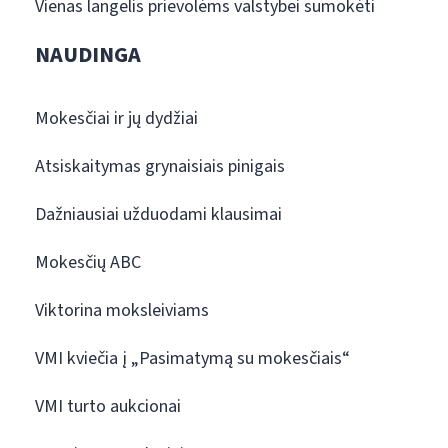
Vienas langelis prievolėms valstybei sumokėti
NAUDINGA
Mokesčiai ir jų dydžiai
Atsiskaitymas grynaisiais pinigais
Dažniausiai užduodami klausimai
Mokesčių ABC
Viktorina moksleiviams
VMI kviečia į „Pasimatymą su mokesčiais“
VMI turto aukcionai