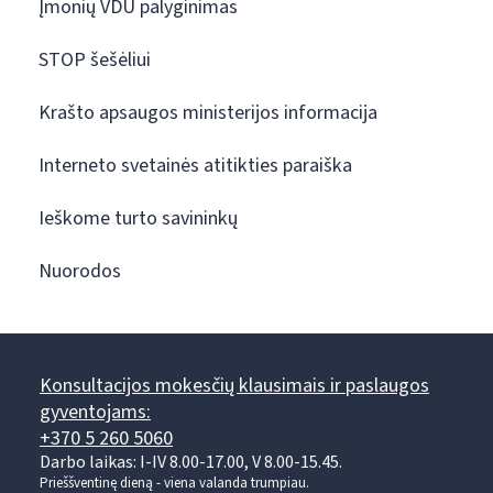
Įmonių VDU palyginimas
STOP šešėliui
Krašto apsaugos ministerijos informacija
Interneto svetainės atitikties paraiška
Ieškome turto savininkų
Nuorodos
Konsultacijos mokesčių klausimais ir paslaugos
gyventojams:
+370 5 260 5060
Darbo laikas: I-IV 8.00-17.00, V 8.00-15.45.
Prieššventinę dieną - viena valanda trumpiau.