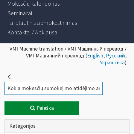
Mokesčių kalendorius
Seminarai
Tarptautinis apmokestinimas
Kontaktai / Apklausa
VMI Machine translation / VMI Машинный перевод /
VMI Машинний переклад (
English
,
Русский
,
Українська
)
Paieška
Kategorijos