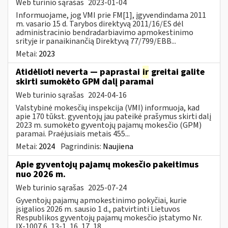
Web turinio sąrašas
2023-01-04
Informuojame, jog VMI prie FM[1], įgyvendindama 2011
m. vasario 15 d. Tarybos direktyvą 2011/16/ES dėl
administracinio bendradarbiavimo apmokestinimo
srityje ir panaikinančią Direktyvą 77/799/EBB...
Metai:
2023
Atidėlioti neverta — paprastai
ir
greitai galite
skirti sumokėto GPM dalį paramai
Web turinio sąrašas
2024-04-16
Valstybinė mokesčių inspekcija (VMI) informuoja, kad
apie 170 tūkst. gyventojų jau pateikė prašymus skirti dalį
2023 m. sumokėto gyventojų pajamų mokesčio (GPM)
paramai. Praėjusiais metais 455...
Metai:
2024
Pagrindinis:
Naujiena
Apie gyventojų pajamų mokesčio pakeitimus
nuo 2026 m.
Web turinio sąrašas
2025-07-24
Gyventojų pajamų apmokestinimo pokyčiai, kurie
įsigalios 2026 m. sausio 1 d., patvirtinti Lietuvos
Respublikos gyventojų pajamų mokesčio įstatymo Nr.
IX-1007 6, 13-1, 16, 17, 18,...