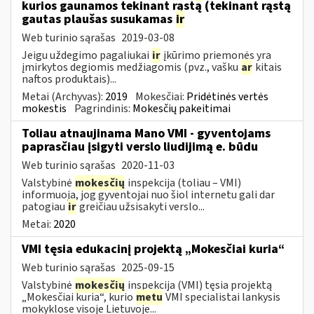
kurios gaunamos tekinant rąstą (tekinant rąstą
gautas plaušas susukamas
ir
Web turinio sąrašas
2019-03-08
Jeigu uždegimo pagaliukai
ir
įkūrimo priemonės yra
įmirkytos degiomis medžiagomis (pvz., vašku
ar
kitais
naftos produktais)...
Metai (Archyvas):
2019
Mokesčiai:
Pridėtinės vertės
mokestis
Pagrindinis:
Mokesčių pakeitimai
Toliau atnaujinama Mano VMI - gyventojams
paprasčiau įsigyti verslo liudijimą e. būdu
Web turinio sąrašas
2020-11-03
Valstybinė
mokesčių
inspekcija (toliau – VMI)
informuoja, jog gyventojai nuo šiol internetu gali dar
patogiau
ir
greičiau užsisakyti verslo...
Metai:
2020
VMI tęsia edukacinį projektą „Mokesčiai kuria“
Web turinio sąrašas
2025-09-15
Valstybinė
mokesčių
inspekcija (VMI) tęsia projektą
„Mokesčiai kuria“, kurio
metu
VMI specialistai lankysis
mokyklose visoje Lietuvoje...