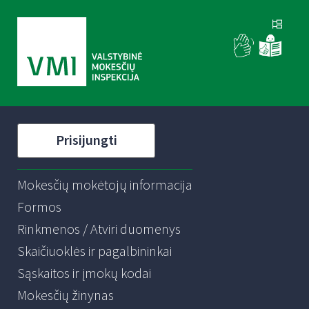
Prisijungti
Mokesčių mokėtojų informacija
Formos
Rinkmenos / Atviri duomenys
Skaičiuoklės ir pagalbininkai
Sąskaitos ir įmokų kodai
Mokesčių žinynas