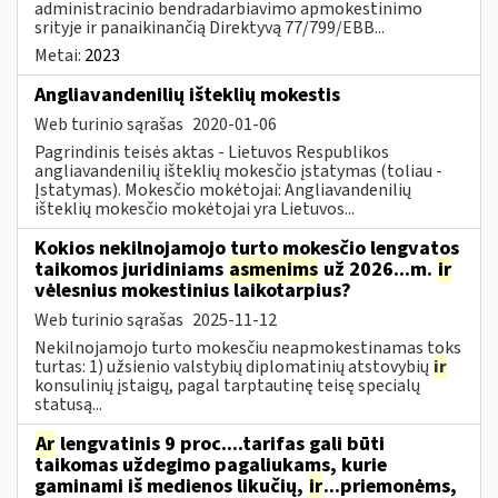
administracinio bendradarbiavimo apmokestinimo
srityje ir panaikinančią Direktyvą 77/799/EBB...
Metai:
2023
Angliavandenilių išteklių mokestis
Web turinio sąrašas
2020-01-06
Pagrindinis teisės aktas - Lietuvos Respublikos
angliavandenilių išteklių mokesčio įstatymas (toliau -
Įstatymas). Mokesčio mokėtojai: Angliavandenilių
išteklių mokesčio mokėtojai yra Lietuvos...
Kokios nekilnojamojo turto mokesčio lengvatos
taikomos juridiniams
asmenims
už 2026...m.
ir
vėlesnius mokestinius laikotarpius?
Web turinio sąrašas
2025-11-12
Nekilnojamojo turto mokesčiu neapmokestinamas toks
turtas: 1) užsienio valstybių diplomatinių atstovybių
ir
konsulinių įstaigų, pagal tarptautinę teisę specialų
statusą...
Ar
lengvatinis 9 proc....tarifas gali būti
taikomas uždegimo pagaliukams, kurie
gaminami iš medienos likučių,
ir
...priemonėms,