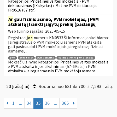
kategorijos:
Pridėtinės vertės mokestis » PVM
deklaravimas (IX skyrius) » Metinė PVM deklaracija
FR0516 (87 str.)
Ar
gali fizinis asmuo, PVM mokėtojas, į PVM
atskaitą įtraukti įsigytų prekių (paslaugų
Web turinio sąrašas
2025-05-15
Registraci
jos
numeris KM0533 Ši informacija skelbiama:
Įsiregistravusio PVM mokėtoju asmens PVM atskaita
gali pasinaudoti PVM mokėtojais įsiregistravę fiziniai
asmenys,...
pvm
pvmį 58 str
pvm atskaita
fizinio asmens pvm atskaita
Mokesčių žinyno kategorijos:
Pridėtinės vertės mokestis
» PVM atskaita ir jos tikslinimas (57-69 str.) » PVM
atskaita » Įsiregistravusio PVM mokėtoju asmens
20 Įrašų(-ai)
Rodoma nuo 681 iki 700 iš 7,293 irašų.
1
...
34
35
36
...
365