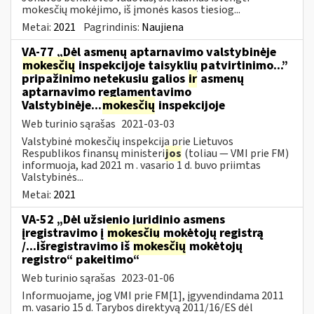
mokesčių mokėjimo, iš įmonės kasos tiesiog...
Metai:
2021
Pagrindinis:
Naujiena
VA-77 „Dėl asmenų aptarnavimo valstybinėje
mokesčių
inspekcijoje taisyklių patvirtinimo...”
pripažinimo netekusiu galios
ir
asmenų
aptarnavimo reglamentavimo
Valstybinėje...
mokesčių
inspekcijoje
Web turinio sąrašas
2021-03-03
Valstybinė mokesčių inspekcija prie Lietuvos
Respublikos finansų ministeri
jos
(toliau — VMI prie FM)
informuoja, kad 2021 m . vasario 1 d. buvo priimtas
Valstybinės...
Metai:
2021
VA-52 „Dėl užsienio juridinio asmens
įregistravimo į
mokesčių
mokėtojų registrą
/...išregistravimo iš
mokesčių
mokėtojų
registro“ pakeitimo“
Web turinio sąrašas
2023-01-06
Informuojame, jog VMI prie FM[1], įgyvendindama 2011
m. vasario 15 d. Tarybos direktyvą 2011/16/ES dėl