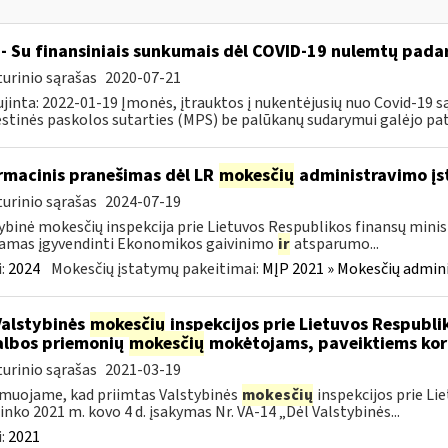
- Su finansiniais sunkumais dėl COVID-19 nulemtų padar
urinio sąrašas
2020-07-21
jinta: 2022-01-19 Įmonės, įtrauktos į nukentėjusių nuo Covid-19 są
tinės paskolos sutarties (MPS) be palūkanų sudarymui galėjo pateik
rmacinis pranešimas dėl LR
mokesčių
administravimo į
urinio sąrašas
2024-07-19
ybinė mokesčių inspekcija prie Lietuvos Respublikos finansų minist
amas įgyvendinti Ekonomikos gaivinimo
ir
atsparumo...
:
2024
Mokesčių įstatymų pakeitimai:
MĮP 2021 » Mokesčių admin
Valstybinės
mokesčių
inspekcijos prie Lietuvos Respublik
lbos priemonių
mokesčių
mokėtojams, paveiktiems kor
urinio sąrašas
2021-03-19
muojame, kad priimtas Valstybinės
mokesčių
inspekcijos prie Li
ninko 2021 m. kovo 4 d. įsakymas Nr. VA-14 „Dėl Valstybinės...
:
2021