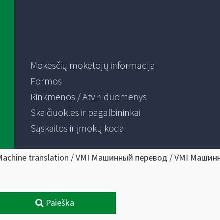
Mokesčių mokėtojų informacija
Formos
Rinkmenos / Atviri duomenys
Skaičiuoklės ir pagalbininkai
Sąskaitos ir įmokų kodai
Machine translation / VMI Машинный перевод / VMI Машин
Paieška