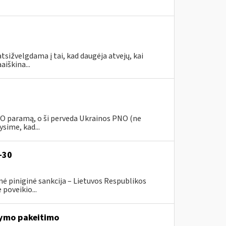
tsižvelgdama į tai, kad daugėja atvejų, kai
aiškina...
PNO paramą, o ši perveda Ukrainos PNO (ne
sime, kad...
-30
ė piniginė sankcija – Lietuvos Respublikos
poveikio...
ymo pakeitimo