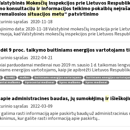
Valstybinės
Mokesčių
Inspekcijos prie Lietuvos Respublik
ino konsultacijų
ir
informacijos teikimo pokalbių neįrašan
remaliosios
situacijos
metu
“ patvirtinimo
urinio sąrašas
2020-11-18
jinimo data: 2020-11-18 Valstybinė mokesčių inspekcija prie Lietu
muoja, kad Valstybinės mokesčių inspekcijos prie Lietuvos Respubli
dėl 9 proc. taikymo buitiniams energijos vartotojams
urinio sąrašas
2022-04-21
kiai parduodamai medienai nuo 2019 m. sausio 1 d. taikomas lengvat
niams energijos vartotojams, kaip jie apibrėžti Lietuvos Respubliko
1
kn4401
malkos
buitiniams energijos vartotojams
buitiniams energijos vartotoj
centai malkoms
9 procentai medienai
9 proc malkoms
9 proc medienai
apie administracines baudas, jų sumokėjimą
ir
išieškoj
urinio sąrašas
2022-03-09
r galima rasti informaciją apie paskirtų baudų už administraciniu
kinimus, kur galite rasti informaciją apie paskirtų...