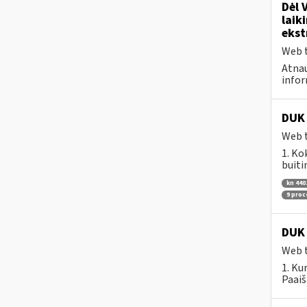
Dėl 
laik
ekst
Web t
Atnau
infor
DUK 
Web t
1. Ko
buiti
kn 440
9 pro
DUK 
Web t
1. Ku
Paaiš