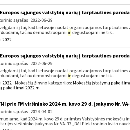
 Europos sąjungos valstybių narių į tarptautines paroda
urinio sąrašas
2022-06-29
velgdami į tai, kad Lietuvoje nuolat organizuojamos tarptautinės 
rduodami, tačiau demonstruojami
ir
degustuojami ne tik...
:
2022
 Europos sąjungos valstybių narių į tarptautines paroda
urinio sąrašas
2022-06-29
velgdami į tai, kad Lietuvoje nuolat organizuojamos tarptautinės 
rduodami, tačiau demonstruojami
ir
degustuojami ne tik...
:
2022
Mokesčių žinyno kategorijos:
Mokesčių įstatymų pakeitima
ų pakeitimai 2022 m.
VMI prie FM viršininko 2024 m. kovo 29 d. įsakymo Nr. VA
urinio sąrašas
2024-04-02
muojame, kad 2024 m. kovo 29 d. priimtas Valstybinės mokesčių in
terijos viršininko įsakymas Nr. VA-33 „Dėl Elektroninio kvito naudo