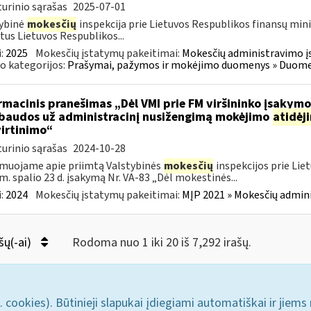
urinio sąrašas
2025-07-01
ybinė
mokesčių
inspekcija prie Lietuvos Respublikos finansų mini
tus Lietuvos Respublikos...
:
2025
Mokesčių įstatymų pakeitimai:
Mokesčių administravimo į
o kategorijos:
Prašymai, pažymos ir mokėjimo duomenys » Duomenų
rmacinis pranešimas „Dėl VMI prie FM viršininko įsakym
.baudos už administracinį nusižengimą mokėjimo
atidėj
irtinimo“
urinio sąrašas
2024-10-28
muojame apie priimtą Valstybinės
mokesčių
inspekcijos prie Lie
m. spalio 23 d. įsakymą Nr. VA-83 „Dėl mokestinės...
:
2024
Mokesčių įstatymų pakeitimai:
MĮP 2021 » Mokesčių admin
šų(-ai)
Rodoma nuo 1 iki 20 iš 7,292 irašų.
. cookies). Būtinieji slapukai įdiegiami automatiškai ir jiems