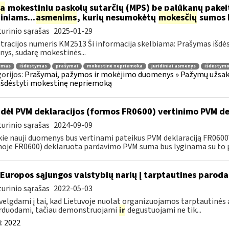
ia
mokestinių paskolų sutarčių (MPS) be palūkanų pake
diniams...
asmenims
, kurių nesumokėtų
mokesčių
sumos b
urinio sąrašas
2025-01-29
tracijos numeris KM2513 Ši informacija skelbiama: Prašymas išdė
ys, sudarę mokestinės...
jimas
išdėstymas
prašymai
mokestinė nepriemoka
juridiniai asmenys
išdėstymo
orijos:
Prašymai, pažymos ir mokėjimo duomenys » Pažymų užsaky
išdėstyti mokestinę nepriemoką
dėl PVM deklaracijos (formos FR0600) vertinimo PVM de
urinio sąrašas
2024-09-09
kie nauji duomenys bus vertinami pateikus PVM deklaraciją FR060
oje FR0600) deklaruota pardavimo PVM suma bus lyginama su to p
 Europos sąjungos valstybių narių į tarptautines paroda
urinio sąrašas
2022-05-03
velgdami į tai, kad Lietuvoje nuolat organizuojamos tarptautinės 
rduodami, tačiau demonstruojami
ir
degustuojami ne tik...
:
2022