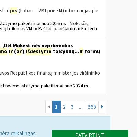
steri
jos
(toliau — VMI prie FM) informuoja apie
statymo pakeitimai nuo 2026 m.
Mokesčių
 teikimas VMI » Raštai, paaiškinimai Fintech
o „Dėl Mokestinės nepriemokos
imo
ir
(
ar
)
išdėstymo
taisyklių...
ir
formų
tuvos Respublikos finansų ministerijos viršininko
istravimo įstatymo pakeitimai nuo 2024 m.
1
2
3
...
365
 nėra reikalingas
PATVIRTINTI