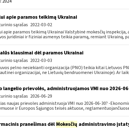
:
2024
lui apie paramos teikimą Ukrainai
urinio sąrašas
2022-03-02
ui apie paramos teikimą Ukrainai Valstybinė mokesčių inspekcija, a
vos juridiniai ir fiziniai asmenys teikia paramą, remiant Ukrainą, pa
alūs klausimai dėl paramos Ukrainai
urinio sąrašas
2022-03-03
tuvos pelno nesiekianti organizacija (PNO) teikia kitai Lietuvos 
autinei organizacijai, ne Lietuvių bendruomenei Ukrainoje). Ar laiky
o langelio prievolės, administruojamos VMI nuo 2026-06
urinio sąrašas
2026-06-29
ias naujas prievoles administruoja VMI nuo 2026-06-30? -Ekonomin
ymuose ir Europos Sąjungos teisės aktuose, reglamentuojančiuose 
rmacinis pranešimas dėl
Mokesčių
administravimo įstat