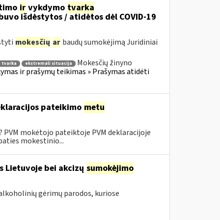
itimo
ir
vykdymo
tvarka
uvo išdėstytos / atidėtos dėl COVID-19
styti
mokesčių
ar
baudų sumokėjimą Juridiniai
Mokesčių žinyno
 tvarka
ekstremali situacija
mas ir prašymų teikimas » Prašymas atidėti
klaracijos pateikimo
metu
0? PVM mokėtojo pateiktoje PVM deklaracijoje
aties mokestinio...
s Lietuvoje bei akcizų
sumokėjimo
alkoholinių gėrimų parodos, kuriose