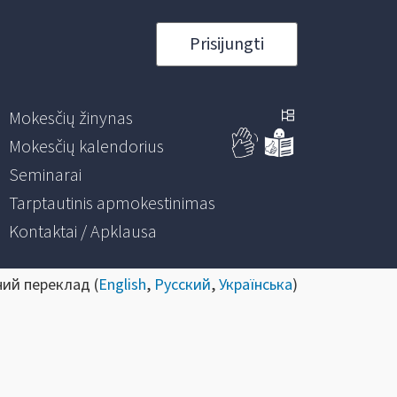
Prisijungti
Mokesčių žinynas
Mokesčių kalendorius
Seminarai
Tarptautinis apmokestinimas
Kontaktai / Apklausa
ний переклад (
English
,
Русский
,
Українська
)