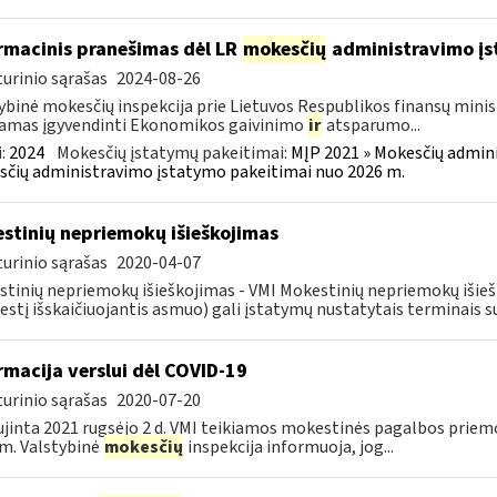
rmacinis pranešimas dėl LR
mokesčių
administravimo į
urinio sąrašas
2024-08-26
ybinė mokesčių inspekcija prie Lietuvos Respublikos finansų minist
amas įgyvendinti Ekonomikos gaivinimo
ir
atsparumo...
:
2024
Mokesčių įstatymų pakeitimai:
MĮP 2021 » Mokesčių admin
čių administravimo įstatymo pakeitimai nuo 2026 m.
stinių nepriemokų išieškojimas
urinio sąrašas
2020-04-07
tinių nepriemokų išieškojimas - VMI Mokestinių nepriemokų iši
stį išskaičiuojantis asmuo) gali įstatymų nustatytais terminais s
rmacija verslui dėl COVID-19
urinio sąrašas
2020-07-20
jinta 2021 rugsėjo 2 d. VMI teikiamos mokestinės pagalbos priemo
m. Valstybinė
mokesčių
inspekcija informuoja, jog...