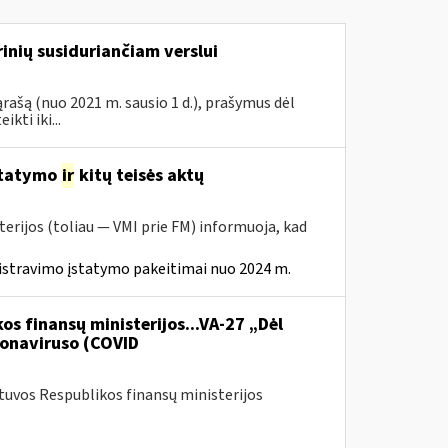
inių susiduriančiam verslui
rašą (nuo 2021 m. sausio 1 d.), prašymus dėl
ti iki...
statymo
ir
kitų teisės aktų
erijos (toliau — VMI prie FM) informuoja, kad
istravimo įstatymo pakeitimai nuo 2024 m.
os finansų ministerijos...VA-27 „Dėl
onaviruso (COVID
etuvos Respublikos finansų ministerijos