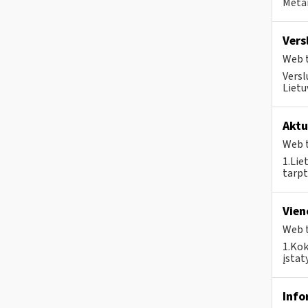
Metai
Vers
Web t
Versl
Lietu
Aktu
Web t
1.Lie
tarpt
Vien
Web t
1.Kok
įstat
Info