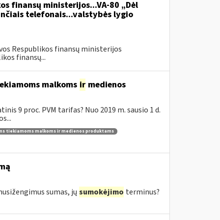
os finansų ministerijos...VA-80 „Dėl
čiais telefonais...valstybės lygio
vos Respublikos finansų ministerijos
kos finansų...
 tiekiamoms malkoms
ir
medienos
inis 9 proc. PVM tarifas? Nuo 2019 m. sausio 1 d.
s...
ams tiekiamoms malkoms ir medienos produktams
imą
s nusižengimus sumas, jų
sumokėjimo
terminus?