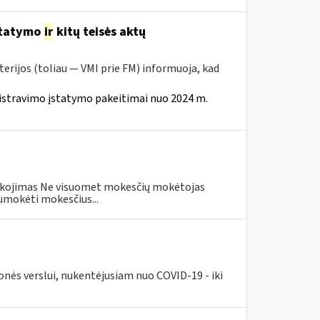
statymo
ir
kitų teisės aktų
erijos (toliau — VMI prie FM) informuoja, kad
istravimo įstatymo pakeitimai nuo 2024 m.
eškojimas Ne visuomet mokesčių mokėtojas
umokėti mokesčius...
nės verslui, nukentėjusiam nuo COVID-19 - iki