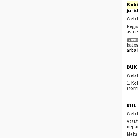
Kok
juri
Web t
Regis
asmen
atidė
kateg
arba 
DUK 
Web t
1. Ko
(form
kitų
Web t
Atsiž
nepa
Metai