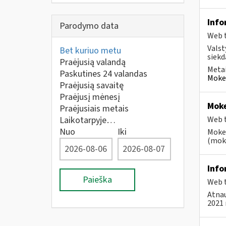
Info
Parodymo data
Web t
Valst
Bet kuriuo metu
siekd
Praėjusią valandą
Metai
Paskutines 24 valandas
Mokes
Praėjusią savaitę
Praėjusį mėnesį
Moke
Praėjusiais metais
Laikotarpyje…
Web t
Nuo
Iki
Mokes
(moke
Info
Paieška
Web t
Atnau
2021 