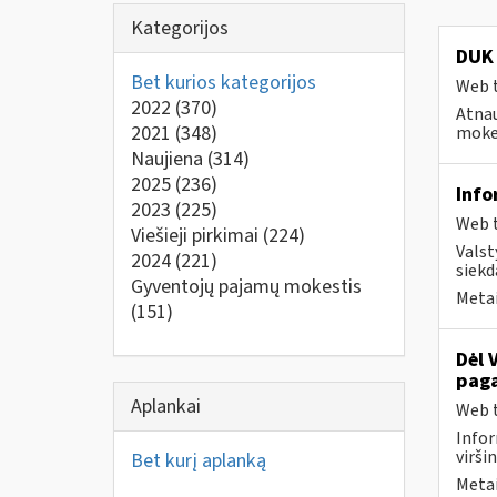
Kategorijos
DUK 
Bet kurios kategorijos
Web t
2022
(370)
Atnau
2021
(348)
mokes
Naujiena
(314)
2025
(236)
Info
2023
(225)
Web t
Viešieji pirkimai
(224)
Valst
2024
(221)
siekd
Gyventojų pajamų mokestis
Metai
(151)
Dėl 
paga
Aplankai
Web t
Infor
virši
Bet kurį aplanką
Metai