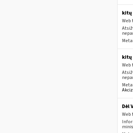
kitų
Web t
Atsiž
nepa
Metai
kitų
Web t
Atsiž
nepa
Metai
Akciz
Dėl 
Web t
Infor
minis