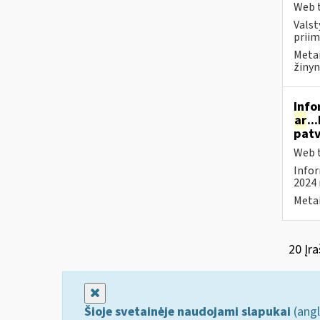
Web t
Valst
priim
Metai
žinyn
Info
ar
..
patv
Web t
Infor
2024 
Metai
20 Įra
Uždaryti
Šioje svetainėje naudojami slapukai
(angl