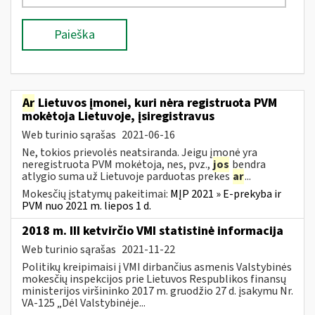
Paieška
Ar
Lietuvos įmonei, kuri nėra registruota PVM
mokėtoja Lietuvoje, įsiregistravus
Web turinio sąrašas
2021-06-16
Ne, tokios prievolės neatsiranda. Jeigu įmonė yra
neregistruota PVM mokėtoja, nes, pvz.,
jos
bendra
atlygio suma už Lietuvoje parduotas prekes
ar
...
Mokesčių įstatymų pakeitimai:
MĮP 2021 » E-prekyba ir
PVM nuo 2021 m. liepos 1 d.
2018 m. III ketvirčio VMI statistinė informacija
Web turinio sąrašas
2021-11-22
Politikų kreipimaisi į VMI dirbančius asmenis Valstybinės
mokesčių inspekcijos prie Lietuvos Respublikos finansų
ministerijos viršininko 2017 m. gruodžio 27 d. įsakymu Nr.
VA-125 „Dėl Valstybinėje...