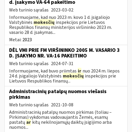
d. įsakymo VA-64 pakeitimo
Web turinio sąrašas
2023-03-02
Informuojame, kad nuo 2023 m. kovo 1 d. įsigaliojo
Valstybinės
mokesčių
inspekcijos prie Lietuvos
Respublikos finansų ministerijos viršininko 2023 m.
vasario 28 d. įsakymas...
Metai:
2023
DĖL VMI PRIE FM VIRŠININKO 2005 M. VASARIO 3
D. ĮSAKYMO NR. VA-16 PAKEITIMO
Web turinio sąrašas
2024-07-31
Informuojame, kad buvo priimtas
ir
nuo 2024 m. liepos
24 d. įsigaliojo Valstybinės
mokesčių
inspekcijos prie
Lietuvos Respublikos finansų...
Administracinių patalpų nuomos viešasis
pirkimas
Web turinio sąrašas
2021-10-08
Administracinių patalpų nuomos pirkimas (toliau –
Pirkimas) vykdomas vadovaujantis Žemės, esamų
pastatų
ar
kitų nekilnojamųjų daiktų įsigijimo arba
nuomos...