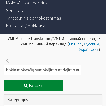
Mokesčių kalendorius
Seminarai
Tarptautinis apmokestinimas
Kontaktai / Apklausa
VMI Machine translation / VMI Машинный перевод /
VMI Машинний переклад (
English
,
Русский
,
Українська
)
Paieška
Kategorijos