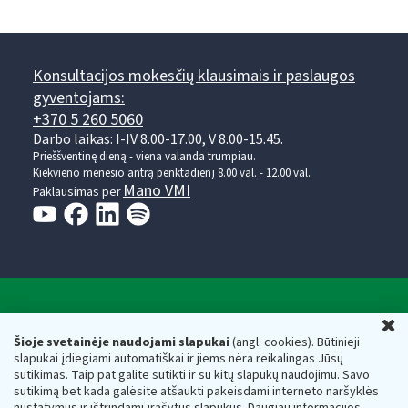
Konsultacijos mokesčių klausimais ir paslaugos
gyventojams:
+370 5 260 5060
Darbo laikas: I-IV 8.00-17.00, V 8.00-15.45.
Prieššventinę dieną - viena valanda trumpiau.
Kiekvieno mėnesio antrą penktadienį 8.00 val. - 12.00 val.
Mano VMI
Paklausimas per
Valstybinė mokesčių inspekcija prie Lietuvos
U
Respublikos finansų ministerijos
Šioje svetainėje naudojami slapukai
(angl. cookies). Būtinieji
slapukai įdiegiami automatiškai ir jiems nėra reikalingas Jūsų
Biudžetinė įstaiga. Juridinio asmens kodas — 188659752,
sutikimas. Taip pat galite sutikti ir su kitų slapukų naudojimu. Savo
adresas: Vasario 16-osios g. 14, 01107 Vilnius, Lietuva, el.paštas:
sutikimą bet kada galėsite atšaukti pakeisdami interneto naršyklės
vmi@vmi.lt
, E. pristatymo dėžutės adresas 188659752
nustatymus ir ištrindami įrašytus slapukus. Daugiau informacijos