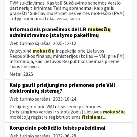
PVM sukčiavimas. Kas tai? Sukčiavimo schemos Verslo
partnerių tikrinimas Teismų sprendimai Kaip galiu
pranešti? Sukčiavimu Pridėtinės vertės mokesčio (PVM)
srityje vadinama tokia veika, kuria...
Informacinis pranešimas dėl LR
mokesčių
administravimo įstatymo pakeitimų
Web turinio sąrašas
2025-12-12
Valstybinė
mokesčių
inspekcija prie Lietuvos
Respublikos finansų ministerijos (toliau — VMI prie FM)
informuoja, kad Lietuvos Respublikos Seimas priėmė
šiuos Lietuvos...
Metai:
2025
Kaip gauti prisijungimo priemones prie VMI
elektroninių sistemų?
Web turinio sąrašas
2023-10-24
Prisijungimo prie VMI el. sistemų priemonės
(prisijungimo vardas ir slaptažodis) Lietuvos
mokesčių
mokėtojų registre registruotiems
fiziniams
...
Korupcinio pobūdžio teisės pažeidimai
Web turinio sąrašas
2022-06-28