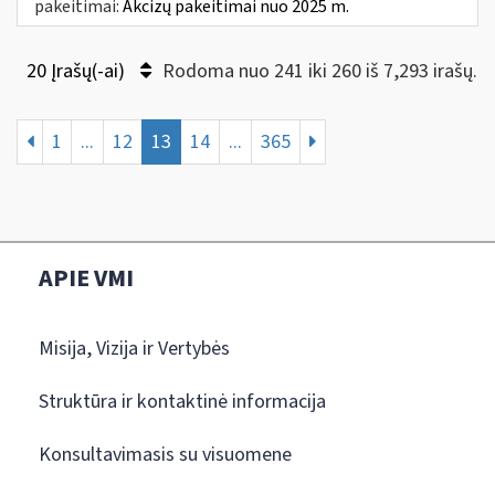
pakeitimai:
Akcizų pakeitimai nuo 2025 m.
20 Įrašų(-ai)
Rodoma nuo 241 iki 260 iš 7,293 irašų.
1
...
12
13
14
...
365
APIE VMI
Misija, Vizija ir Vertybės
Struktūra ir kontaktinė informacija
Konsultavimasis su visuomene