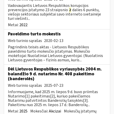
Vadovaujantis Lietuvos Respublikos korupcijos
prevencijos įstatymo 23 straipsnio
2
dalies 6 punktu,
viešojo sektoriaus subjektai savo interneto svetainėje
turi viešinti...
Metai:
2022
Paveldimo turto mokestis
Web turinio sąrašas
2020-02-13
Pagrindinis teisės aktas - Lietuvos Respublikos
paveldimo turto mokesčio įstatymas. Mokesčio
mokėtojai: Nuolatiniai Lietuvos gyventojai. (Nuolatinis
Lietuvos gyventojas – fizinis asmuo, kuris...
Dėl Lietuvos Respublikos vyriausybės 2004 m.
balandžio 9 d. nutarimo Nr. 408 pakeitimo
(banderolės)
Web turinio sąrašas
2025-07-23
Informuojame, kad 2025 m. liepos 9 d. buvo priimtas
Nutarimo[1] pakeitimas[2], kuriuo pakeičiamos
Nutarimu patvirtintos Banderolių taisyklės[3].
Pakeitimu nuo 2025 m. liepos 17 d.: Banderolių...
Metai:
2025
Mokesčiai:
Akcizai
Mokesčių įstatymų