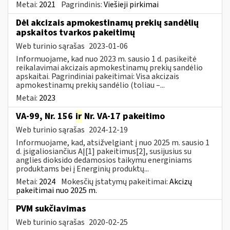
Metai:
2021
Pagrindinis:
Viešieji pirkimai
Dėl akcizais apmokestinamų prekių sandėlių
apskaitos tvarkos pakeitimų
Web turinio sąrašas
2023-01-06
Informuojame, kad nuo 2023 m. sausio 1 d. pasikeitė
reikalavimai akcizais apmokestinamų prekių sandėlio
apskaitai. Pagrindiniai pakeitimai: Visa akcizais
apmokestinamų prekių sandėlio (toliau –...
Metai:
2023
VA-99, Nr. 156
ir
Nr. VA-17 pakeitimo
Web turinio sąrašas
2024-12-19
Informuojame, kad, atsižvelgiant į nuo 2025 m. sausio 1
d. įsigaliosiančius AĮ[1] pakeitimus[2], susijusius su
anglies dioksido dedamosios taikymu energiniams
produktams bei į Energinių produktų...
Metai:
2024
Mokesčių įstatymų pakeitimai:
Akcizų
pakeitimai nuo 2025 m.
PVM sukčiavimas
Web turinio sąrašas
2020-02-25