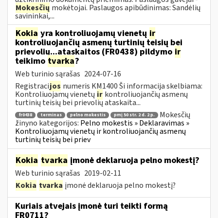
Mokesčių
mokėtojai. Paslaugos apibūdinimas: Sandėlių
savininkai,...
Kokia
yra kontroliuojamų vienetų
ir
kontroliuojančių asmenų turtinių teisių bei
prievolių...ataskaitos (FR0438) pildymo
ir
teikimo
tvarka
?
Web turinio sąrašas
2024-07-16
Registraci
jos
numeris KM1400 Ši informacija skelbiama:
Kontroliuojamų vienetų
ir
kontroliuojančių asmenų
turtinių teisių bei prievolių ataskaita...
Mokesčių
fr0438
terminas
pelno mokestis
pmį 50 str. 2 d. 2 p.
žinyno kategorijos:
Pelno mokestis » Deklaravimas »
Kontroliuojamų vienetų ir kontroliuojančių asmenų
turtinių teisių bei priev
Kokia
tvarka
įmonė deklaruoja pelno mokestį?
Web turinio sąrašas
2019-02-11
Kokia
tvarka
įmonė deklaruoja pelno mokestį?
Kuriais atvejais įmonė turi teikti formą
FR0711?