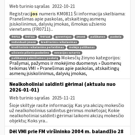
Web turinio sąrašas
2022-10-21
Registraci
jos
numeris KM0811 Ši informacija skelbiama:
Pranešimas apie paskolas, atskaitingų asmenų
įsiskolinimus, dalyvių įmokas, išmokas užsienio
vienetams (FR0711)...
fr0711
fr0711c
fr0711d
gyventojas
įmonė
palūkanos
paskola
individuali įmonė
kreditorinis reikalavimas
kreditorinio reikalavimo perleidimas
mokėjo palūkanas
užsienio pilietis paskolino
novacijos sutartis
Mokesčių žinyno kategorijos:
palūkanos pakeičiamos į paskolą
Prašymai, pažymos ir mokėjimo duomenys » Duomenų
teikimas VMI » Pranešimas apie paskolas, atskaitingų
asmenų įsiskolinimus, dalyvių įmokas,
Nealkoholiniai saldinti gėrimai (aktualu nuo
2026-01-01)
Web turinio sąrašas
2025-11-21
Šioje skiltyje rasite informaciją: Kas yra akcizų mokesčio
už nealkoholinius saldintus gėrimus mokėtojai; Kokie
nealkoholiniai saldinti gėrimai laikomi akcizų mokesčio
objektu; Koks yra...
Dėl VMI prie FM viršininko 2004 m. balandžio 28