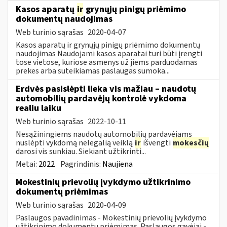
Kasos aparatų
ir
grynųjų pinigų priėmimo
dokumentų naudojimas
Web turinio sąrašas
2020-04-07
Kasos aparatų ir grynųjų pinigų priėmimo dokumentų
naudojimas Naudojami kasos aparatai turi būti įrengti
tose vietose, kuriose asmenys už jiems parduodamas
prekes arba suteikiamas paslaugas sumoka...
Erdvės pasislėpti lieka vis mažiau – naudotų
automobilių pardavėjų kontrolė vykdoma
realiu laiku
Web turinio sąrašas
2022-10-11
Nesąžiningiems naudotų automobilių pardavėjams
nuslėpti vykdomą nelegalią veiklą
ir
išvengti
mokesčių
darosi vis sunkiau. Siekiant užtikrinti...
Metai:
2022
Pagrindinis:
Naujiena
Mokestinių prievolių įvykdymo užtikrinimo
dokumentų priėmimas
Web turinio sąrašas
2020-04-09
Paslaugos pavadinimas - Mokestinių prievolių įvykdymo
užtikrinimo dokumentų priėmimas. Paslaugos gavėjai -