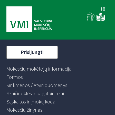
Prisijungti
Mokesčių mokėtojų informacija
Formos
Rinkmenos / Atviri duomenys
Skaičiuoklės ir pagalbininkai
Sąskaitos ir įmokų kodai
Mokesčių žinynas