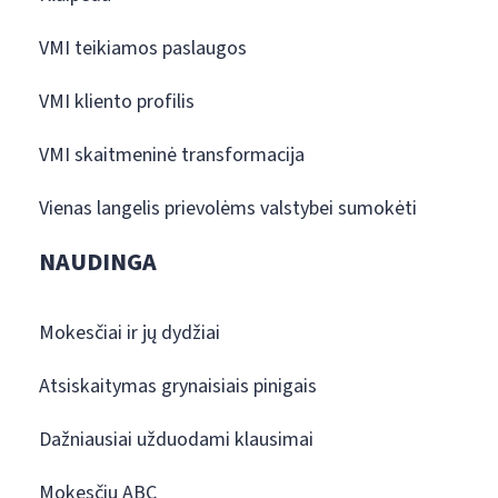
VMI teikiamos paslaugos
VMI kliento profilis
VMI skaitmeninė transformacija
Vienas langelis prievolėms valstybei sumokėti
NAUDINGA
Mokesčiai ir jų dydžiai
Atsiskaitymas grynaisiais pinigais
Dažniausiai užduodami klausimai
Mokesčių ABC