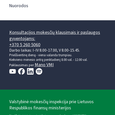
Nuorodos
Konsultacijos mokesčių klausimais ir paslaugos
gyventojams:
+370 5 260 5060
Darbo laikas: I-IV 8.00-17.00, V 8.00-15.45.
Prieššventinę dieną - viena valanda trumpiau.
Kiekvieno mėnesio antrą penktadienį 8.00 val. - 12.00 val.
Mano VMI
Paklausimas per
Valstybinė mokesčių inspekcija prie Lietuvos
Respublikos finansų ministerijos