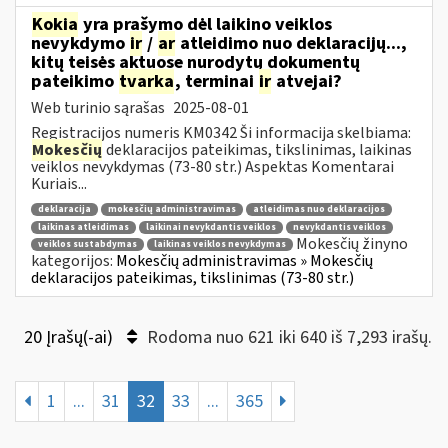
Kokia
yra prašymo dėl laikino veiklos
nevykdymo
ir
/
ar
atleidimo nuo deklaracijų...,
kitų teisės aktuose nurodytų dokumentų
pateikimo
tvarka
, terminai
ir
atvejai?
Web turinio sąrašas
2025-08-01
Registracijos numeris KM0342 Ši informacija skelbiama:
Mokesčių
deklaracijos pateikimas, tikslinimas, laikinas
veiklos nevykdymas (73-80 str.) Aspektas Komentarai
Kuriais...
deklaracija
mokesčių administravimas
atleidimas nuo deklaracijos
laikinas atleidimas
laikinai nevykdantis veiklos
nevykdantis veiklos
Mokesčių žinyno
veiklos sustabdymas
laikinas veiklos nevykdymas
kategorijos:
Mokesčių administravimas » Mokesčių
deklaracijos pateikimas, tikslinimas (73-80 str.)
20 Įrašų(-ai)
Rodoma nuo 621 iki 640 iš 7,293 irašų.
1
...
31
32
33
...
365