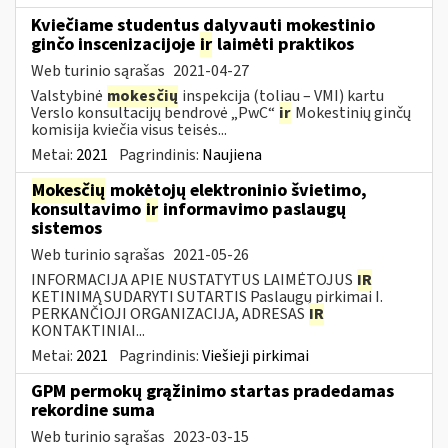
Kviečiame studentus dalyvauti mokestinio
ginčo inscenizacijoje
ir
laimėti praktikos
Web turinio sąrašas
2021-04-27
Valstybinė
mokesčių
inspekcija (toliau – VMI) kartu
Verslo konsultacijų bendrovė „PwC“
ir
Mokestinių ginčų
komisija kviečia visus teisės...
Metai:
2021
Pagrindinis:
Naujiena
Mokesčių
mokėtojų elektroninio švietimo,
konsultavimo
ir
informavimo paslaugų
sistemos
Web turinio sąrašas
2021-05-26
INFORMACIJA APIE NUSTATYTUS LAIMĖTOJUS
IR
KETINIMĄ SUDARYTI SUTARTIS Paslaugų pirkimai I.
PERKANČIOJI ORGANIZACIJA, ADRESAS
IR
KONTAKTINIAI...
Metai:
2021
Pagrindinis:
Viešieji pirkimai
GPM permokų grąžinimo startas pradedamas
rekordine suma
Web turinio sąrašas
2023-03-15