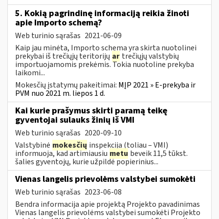
5. Kokią pagrindinę informaciją reikia žinoti
apie Importo schemą?
Web turinio sąrašas
2021-06-09
Kaip jau minėta, Importo schema yra skirta nuotolinei
prekybai iš trečiųjų teritorijų
ar
trečiųjų valstybių
importuojamomis prekėmis. Tokia nuotoline prekyba
laikomi...
Mokesčių įstatymų pakeitimai:
MĮP 2021 » E-prekyba ir
PVM nuo 2021 m. liepos 1 d.
Kai kurie prašymus skirti paramą teikę
gyventojai sulauks žinių iš VMI
Web turinio sąrašas
2020-09-10
Valstybinė
mokesčių
inspekcija (toliau – VMI)
informuoja, kad artimiausiu
metu
beveik 11,5 tūkst.
šalies gyventojų, kurie užpildė popierinius...
Vienas langelis prievolėms valstybei sumokėti
Web turinio sąrašas
2023-06-08
Bendra informacija apie projektą Projekto pavadinimas
Vienas langelis prievolėms valstybei sumokėti Projekto