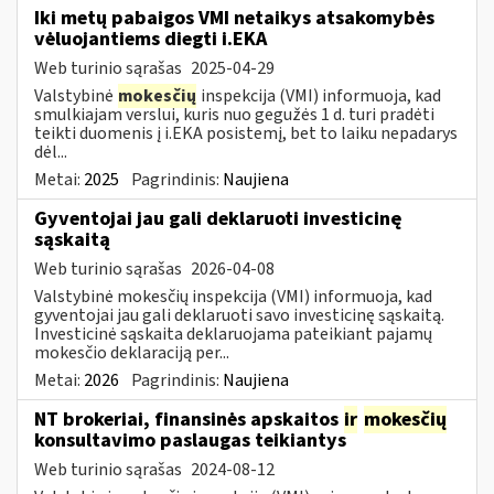
Iki metų pabaigos VMI netaikys atsakomybės
vėluojantiems diegti i.EKA
Web turinio sąrašas
2025-04-29
Valstybinė
mokesčių
inspekcija (VMI) informuoja, kad
smulkiajam verslui, kuris nuo gegužės 1 d. turi pradėti
teikti duomenis į i.EKA posistemį, bet to laiku nepadarys
dėl...
Metai:
2025
Pagrindinis:
Naujiena
Gyventojai jau gali deklaruoti investicinę
sąskaitą
Web turinio sąrašas
2026-04-08
Valstybinė mokesčių inspekcija (VMI) informuoja, kad
gyventojai jau gali deklaruoti savo investicinę sąskaitą.
Investicinė sąskaita deklaruojama pateikiant pajamų
mokesčio deklaraciją per...
Metai:
2026
Pagrindinis:
Naujiena
NT brokeriai, finansinės apskaitos
ir
mokesčių
konsultavimo paslaugas teikiantys
Web turinio sąrašas
2024-08-12