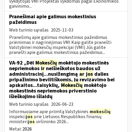
vykdytojas VMI Projektas vykdomas pagal Ekonomikos
gaivinimo...
Pranešimai apie galimus mokestinius
pažeidimus
Web turinio sąrašas
2025-11-03
Pranešimų apie galimus mokestinius pažeidimus
priėmimas ir nagrinėjimas VMI Kaip galite pranešti
Valstybinei mokesčių inspekcijai (VMI) Jūs galite
pranešti apie galimus mokestinius pažeidimus...
VA-92 „Dėl
Mokesčių
mokėtojo mokestinės
nepriemokos
ir
neišieškotos baudos už
administracinį...nusižengimą
ar
jos
dalies
pripažinimo beviltiškomis, jų revizavimo bei
apskaitos...taisyklių,
Mokesčių
mokėtojo
mokestinės nepriemokos priverstinio
išieškojimo išlaidų
Web turinio sąrašas
2026-06-23
Informuojame apie priimtą Valstybinės
mokesčių
inspekci
jos
prie Lietuvos Respublikos finansų
ministeri
jos
viršininko 2026...
Metai:
2026