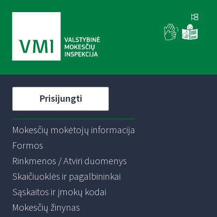
Prisijungti
Mokesčių mokėtojų informacija
Formos
Rinkmenos / Atviri duomenys
Skaičiuoklės ir pagalbininkai
Sąskaitos ir įmokų kodai
Mokesčių žinynas