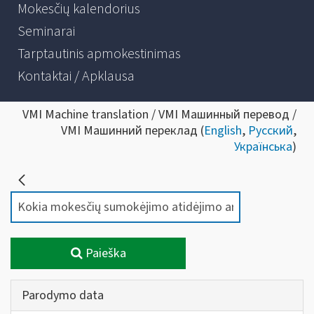
Mokesčių kalendorius
Seminarai
Tarptautinis apmokestinimas
Kontaktai / Apklausa
VMI Machine translation / VMI Машинный перевод /
VMI Машинний переклад (
English
,
Русский
,
Українська
)
Paieška
Parodymo data