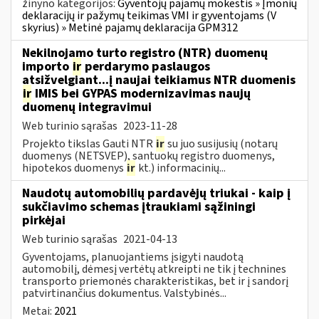
žinyno kategorijos:
Gyventojų pajamų mokestis » Įmonių
deklaracijų ir pažymų teikimas VMI ir gyventojams (V
skyrius) » Metinė pajamų deklaracija GPM312
Nekilnojamo turto registro (NTR) duomenų
importo
ir
perdarymo paslaugos
atsižvelgiant...į naujai teikiamus NTR duomenis
ir
IMIS bei GYPAS modernizavimas naujų
duomenų integravimui
Web turinio sąrašas
2023-11-28
Projekto tikslas Gauti NTR
ir
su juo susijusių (notarų
duomenys (NETSVEP), santuokų registro duomenys,
hipotekos duomenys
ir
kt.) informacinių...
Naudotų automobilių pardavėjų triukai - kaip į
sukčiavimo schemas įtraukiami sąžiningi
pirkėjai
Web turinio sąrašas
2021-04-13
Gyventojams, planuojantiems įsigyti naudotą
automobilį, dėmesį vertėtų atkreipti ne tik į technines
transporto priemonės charakteristikas, bet ir į sandorį
patvirtinančius dokumentus. Valstybinės...
Metai:
2021