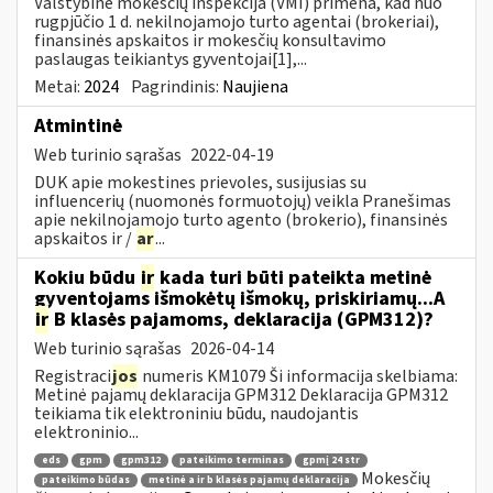
Valstybinė mokesčių inspekcija (VMI) primena, kad nuo
rugpjūčio 1 d. nekilnojamojo turto agentai (brokeriai),
finansinės apskaitos ir mokesčių konsultavimo
paslaugas teikiantys gyventojai[1],...
Metai:
2024
Pagrindinis:
Naujiena
Atmintinė
Web turinio sąrašas
2022-04-19
DUK apie mokestines prievoles, susijusias su
influencerių (nuomonės formuotojų) veikla Pranešimas
apie nekilnojamojo turto agento (brokerio), finansinės
apskaitos ir /
ar
...
Kokiu būdu
ir
kada turi būti pateikta metinė
gyventojams išmokėtų išmokų, priskiriamų...A
ir
B klasės pajamoms, deklaracija (GPM312)?
Web turinio sąrašas
2026-04-14
Registraci
jos
numeris KM1079 Ši informacija skelbiama:
Metinė pajamų deklaracija GPM312 Deklaracija GPM312
teikiama tik elektroniniu būdu, naudojantis
elektroninio...
eds
gpm
gpm312
pateikimo terminas
gpmį 24 str
Mokesčių
pateikimo būdas
metinė a ir b klasės pajamų deklaracija