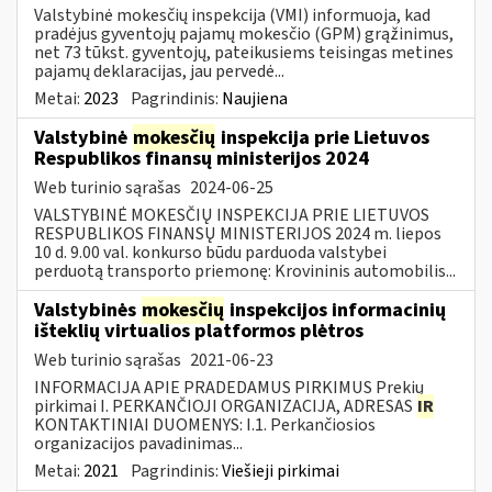
Valstybinė mokesčių inspekcija (VMI) informuoja, kad
pradėjus gyventojų pajamų mokesčio (GPM) grąžinimus,
net 73 tūkst. gyventojų, pateikusiems teisingas metines
pajamų deklaracijas, jau pervedė...
Metai:
2023
Pagrindinis:
Naujiena
Valstybinė
mokesčių
inspekcija prie Lietuvos
Respublikos finansų ministerijos 2024
Web turinio sąrašas
2024-06-25
VALSTYBINĖ MOKESČIŲ INSPEKCIJA PRIE LIETUVOS
RESPUBLIKOS FINANSŲ MINISTERIJOS 2024 m. liepos
10 d. 9.00 val. konkurso būdu parduoda valstybei
perduotą transporto priemonę: Krovininis automobilis...
Valstybinės
mokesčių
inspekcijos informacinių
išteklių virtualios platformos plėtros
Web turinio sąrašas
2021-06-23
INFORMACIJA APIE PRADEDAMUS PIRKIMUS Prekių
pirkimai I. PERKANČIOJI ORGANIZACIJA, ADRESAS
IR
KONTAKTINIAI DUOMENYS: I.1. Perkančiosios
organizacijos pavadinimas...
Metai:
2021
Pagrindinis:
Viešieji pirkimai