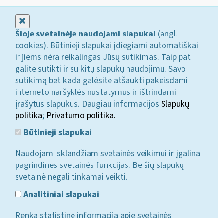
Uždaryti
Šioje svetainėje naudojami slapukai
(angl.
cookies). Būtinieji slapukai įdiegiami automatiškai
ir jiems nėra reikalingas Jūsų sutikimas. Taip pat
galite sutikti ir su kitų slapukų naudojimu. Savo
sutikimą bet kada galėsite atšaukti pakeisdami
interneto naršyklės nustatymus ir ištrindami
įrašytus slapukus. Daugiau informacijos
Slapukų
politika
;
Privatumo politika.
Būtinieji slapukai
Naudojami sklandžiam svetainės veikimui ir įgalina
pagrindines svetainės funkcijas. Be šių slapukų
svetainė negali tinkamai veikti.
Analitiniai slapukai
Renka statistinę informaciją apie svetainės