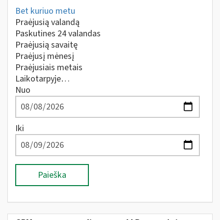
Bet kuriuo metu
Praėjusią valandą
Paskutines 24 valandas
Praėjusią savaitę
Praėjusį mėnesį
Praėjusiais metais
Laikotarpyje…
Nuo
Iki
Paieška