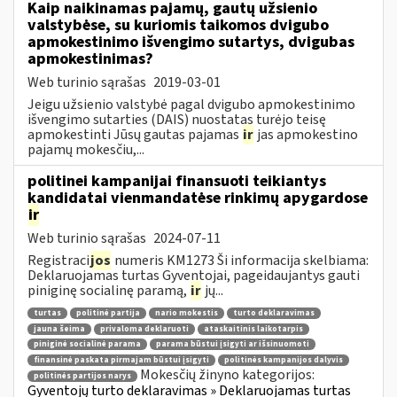
Kaip naikinamas pajamų, gautų užsienio
valstybėse, su kuriomis taikomos dvigubo
apmokestinimo išvengimo sutartys, dvigubas
apmokestinimas?
Web turinio sąrašas
2019-03-01
Jeigu užsienio valstybė pagal dvigubo apmokestinimo
išvengimo sutarties (DAIS) nuostatas turėjo teisę
apmokestinti Jūsų gautas pajamas
ir
jas apmokestino
pajamų mokesčiu,...
politinei kampanijai finansuoti teikiantys
kandidatai vienmandatėse rinkimų apygardose
ir
Web turinio sąrašas
2024-07-11
Registraci
jos
numeris KM1273 Ši informacija skelbiama:
Deklaruojamas turtas Gyventojai, pageidaujantys gauti
piniginę socialinę paramą,
ir
jų...
turtas
politinė partija
nario mokestis
turto deklaravimas
jauna šeima
privaloma deklaruoti
ataskaitinis laikotarpis
piniginė socialinė parama
parama būstui įsigyti ar išsinuomoti
finansinė paskata pirmajam būstui įsigyti
politinės kampanijos dalyvis
Mokesčių žinyno kategorijos:
politinės partijos narys
Gyventojų turto deklaravimas » Deklaruojamas turtas