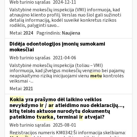
Web turinio sąrašas
2024-12-11
Valstybinė mokesčių inspekcija (VMI) informuoja, kad
atnaujino kliento profilį. Verslas nuo šiol gali sužinoti
detalią informaciją, kodėl suveikė konkretus rizikos
rodiklis, palyginti savo...
Metai:
2024
Pagrindinis:
Naujiena
Didėja odontologijos įmonių sumokami
mokesčiai
Web turinio sąrašas
2021-04-06
Valstybinė mokesčių inspekcija (toliau – VMI)
informuoja, kad įžvelgus mokesčių vengimo bei pajamų
neapskaitymo riziką inicijuojami vienu
metu
kontrolės
veiksmai -...
Metai:
2021
Kokia
yra prašymo dėl laikino veiklos
nevykdymo
ir
/
ar
atleidimo nuo deklaracijų...,
kitų teisės aktuose nurodytų dokumentų
pateikimo
tvarka
, terminai
ir
atvejai?
Web turinio sąrašas
2025-08-01
Registracijos numeris KM0342 Ši informacija skelbiama: