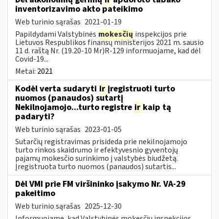
inventorizavimo akto pateikimo
Web turinio sąrašas
2021-01-19
Papildydami Valstybinės
mokesčių
inspekcijos prie
Lietuvos Respublikos finansų ministerijos 2021 m. sausio
11 d. raštą Nr. (19.20-10 Mr)R-129 informuojame, kad dėl
Covid-19...
Metai:
2021
Kodėl verta sudaryti
ir
įregistruoti turto
nuomos (panaudos) sutartį
Nekilnojamojo...turto registre
ir
kaip tą
padaryti?
Web turinio sąrašas
2023-01-05
Sutarčių registravimas prisideda prie nekilnojamojo
turto rinkos skaidrumo ir efektyvesnio gyventojų
pajamų mokesčio surinkimo į valstybės biudžetą.
Įregistruota turto nuomos (panaudos) sutartis...
Dėl VMI prie FM viršininko įsakymo Nr. VA-29
pakeitimo
Web turinio sąrašas
2025-12-30
Informuojame, kad Valstybinės mokesčių inspekcijos