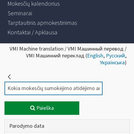
Mokesčių kalendorius
Seminarai
Tarptautinis apmokestinimas
Kontaktai / Apklausa
VMI Machine translation / VMI Машинный перевод /
VMI Машинний переклад (
English
,
Русский
,
Українська
)
Paieška
Parodymo data