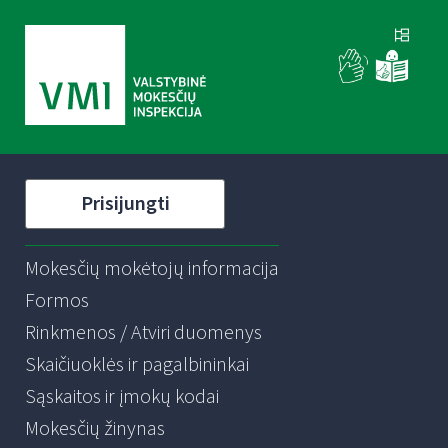
Prisijungti
Mokesčių mokėtojų informacija
Formos
Rinkmenos / Atviri duomenys
Skaičiuoklės ir pagalbininkai
Sąskaitos ir įmokų kodai
Mokesčių žinynas