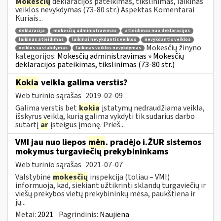
Mokesčių
deklaracijos pateikimas, tikslinimas, laikinas
veiklos nevykdymas (73-80 str.) Aspektas Komentarai
Kuriais...
deklaracija
mokesčių administravimas
atleidimas nuo deklaracijos
laikinas atleidimas
laikinai nevykdantis veiklos
nevykdantis veiklos
Mokesčių žinyno
veiklos sustabdymas
laikinas veiklos nevykdymas
kategorijos:
Mokesčių administravimas » Mokesčių
deklaracijos pateikimas, tikslinimas (73-80 str.)
Kokia
veikla galima verstis?
Web turinio sąrašas
2019-02-09
Galima verstis bet
kokia
įstatymų nedraudžiama veikla,
išskyrus veiklą, kurią galima vykdyti tik sudarius darbo
sutartį
ar
įsteigus įmonę. Prieš...
VMI jau nuo liepos
mėn
. pradėjo i.ŽUR sistemos
mokymus turgaviečių prekybininkams
Web turinio sąrašas
2021-07-07
Valstybinė
mokesčių
inspekcija (toliau – VMI)
informuoja, kad, siekiant užtikrinti sklandų turgaviečių ir
viešų prekybos vietų prekybininkų mėsa, paukštiena ir
jų...
Metai:
2021
Pagrindinis:
Naujiena