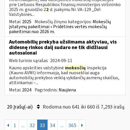
prie Lietuvos Respublikos finansų ministerijos viršininko
2025 m. gruodžio 2
2
d. įsakymu Nr. VA-129 „Dėl
Valstybinės...
Metai:
2025
Mokesčių žinyno kategorijos:
Mokesčių
įstatymų pakeitimai » Pridėtinės vertės mokesčių
pakeitimai nuo 2026 m.
Automobilių prekyba užsiimama aktyviau, vis
didesnę rinkos dalį sudaro ne tik didžiausi
autosalonai
Web turinio sąrašas
2024-09-11
Kauno apskrities valstybinė
mokesčių
inspekcija
(Kauno AVMI) informuoja, kad nuosekliai auga
automobilių prekybos veiklą vykdančių asmenų skaičius,
atitinkamai –...
Metai:
2024
Pagrindinis:
Naujiena
20 Įrašų(-ai)
Rodoma nuo 641 iki 660 iš 7,293 irašų.
1
...
32
33
34
...
365