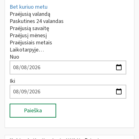
Bet kuriuo metu
Praėjusią valandą
Paskutines 24 valandas
Praėjusią savaitę
Praėjusį mėnesį
Praėjusiais metais
Laikotarpyje…
Nuo
Iki
Paieška