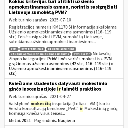
Kokius kriterijus turi atitikti užsienio
apmokestinamasis asmuo, norintis susigrąžinti
Lietuvoje sumokėtą PVM?
Web turinio sąrašas
2025-07-10
Registracijos numeris KM1170 Ši informacija skelbiama:
Užsienio apmokestinamiesiems asmenims (116–119
str.) Teisė susigrąžinti PVM, sumokėtą Lietuvoje,
suteikiama užsienio apmokestinamiesiems...
pvm
pvm grąžinimas
užsienio asmenims
Mokesčių
užsienio apmokestinamiesiems asmenims
pvmį 117 str
žinyno kategorijos:
Pridėtinės vertės mokestis » PVM
grąžinimas užsienio asmenims (42 str., 116–119 str.) »
Užsienio apmokestinamiesiems asmenims (116–119
str.)
Kviečiame studentus dalyvauti mokestinio
ginčo inscenizacijoje
ir
laimėti praktikos
Web turinio sąrašas
2021-04-27
Valstybinė
mokesčių
inspekcija (toliau – VMI) kartu
Verslo konsultacijų bendrovė „PwC“
ir
Mokestinių ginčų
komisija kviečia visus teisės...
Metai:
2021
Pagrindinis:
Naujiena