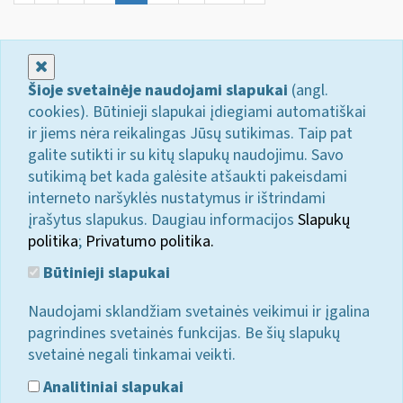
Uždaryti
Šioje svetainėje naudojami slapukai
(angl.
cookies). Būtinieji slapukai įdiegiami automatiškai
ir jiems nėra reikalingas Jūsų sutikimas. Taip pat
galite sutikti ir su kitų slapukų naudojimu. Savo
sutikimą bet kada galėsite atšaukti pakeisdami
interneto naršyklės nustatymus ir ištrindami
įrašytus slapukus. Daugiau informacijos
Slapukų
politika
;
Privatumo politika.
Būtinieji slapukai
Naudojami sklandžiam svetainės veikimui ir įgalina
pagrindines svetainės funkcijas. Be šių slapukų
svetainė negali tinkamai veikti.
Analitiniai slapukai