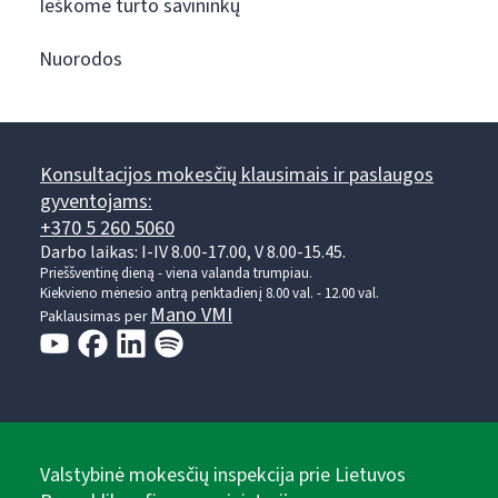
Ieškome turto savininkų
Nuorodos
Konsultacijos mokesčių klausimais ir paslaugos
gyventojams:
+370 5 260 5060
Darbo laikas: I-IV 8.00-17.00, V 8.00-15.45.
Prieššventinę dieną - viena valanda trumpiau.
Kiekvieno mėnesio antrą penktadienį 8.00 val. - 12.00 val.
Mano VMI
Paklausimas per
Valstybinė mokesčių inspekcija prie Lietuvos