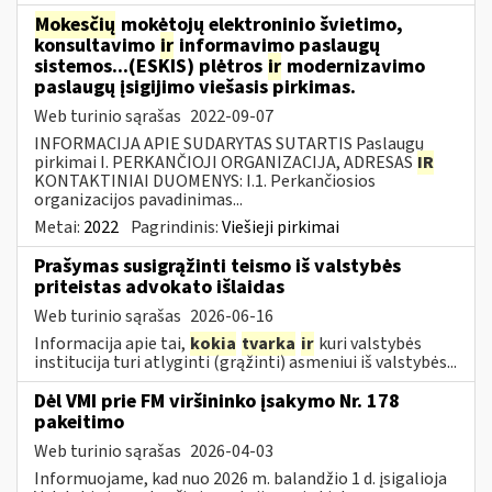
Mokesčių
mokėtojų elektroninio švietimo,
konsultavimo
ir
informavimo paslaugų
sistemos...(ESKIS) plėtros
ir
modernizavimo
paslaugų įsigijimo viešasis pirkimas.
Web turinio sąrašas
2022-09-07
INFORMACIJA APIE SUDARYTAS SUTARTIS Paslaugų
pirkimai I. PERKANČIOJI ORGANIZACIJA, ADRESAS
IR
KONTAKTINIAI DUOMENYS: I.1. Perkančiosios
organizacijos pavadinimas...
Metai:
2022
Pagrindinis:
Viešieji pirkimai
Prašymas susigrąžinti teismo iš valstybės
priteistas advokato išlaidas
Web turinio sąrašas
2026-06-16
Informacija apie tai,
kokia
tvarka
ir
kuri valstybės
institucija turi atlyginti (grąžinti) asmeniui iš valstybės...
Dėl VMI prie FM viršininko įsakymo Nr. 178
pakeitimo
Web turinio sąrašas
2026-04-03
Informuojame, kad nuo 2026 m. balandžio 1 d. įsigalioja