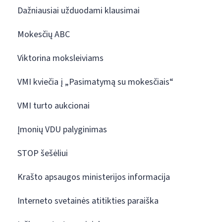
Dažniausiai užduodami klausimai
Mokesčių ABC
Viktorina moksleiviams
VMI kviečia į „Pasimatymą su mokesčiais“
VMI turto aukcionai
Įmonių VDU palyginimas
STOP šešėliui
Krašto apsaugos ministerijos informacija
Interneto svetainės atitikties paraiška