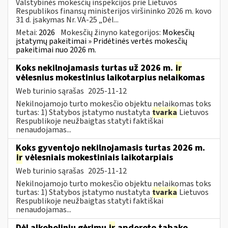
Valstybinės mokesčių inspekcijos prie Lietuvos
Respublikos finansų ministerijos viršininko 2026 m. kovo
31 d. įsakymas Nr. VA-25 „Dėl...
Metai:
2026
Mokesčių žinyno kategorijos:
Mokesčių
įstatymų pakeitimai » Pridėtinės vertės mokesčių
pakeitimai nuo 2026 m.
Koks nekilnojamasis turtas už 2026 m.
ir
vėlesnius mokestinius laikotarpius nelaikomas
Web turinio sąrašas
2025-11-12
Nekilnojamojo turto mokesčio objektu nelaikomas toks
turtas: 1) Statybos įstatymo nustatyta
tvarka
Lietuvos
Respublikoje neužbaigtas statyti faktiškai
nenaudojamas...
Koks gyventojo nekilnojamasis turtas 2026 m.
ir
vėlesniais mokestiniais laikotarpiais
Web turinio sąrašas
2025-11-12
Nekilnojamojo turto mokesčio objektu nelaikomas toks
turtas: 1) Statybos įstatymo nustatyta
tvarka
Lietuvos
Respublikoje neužbaigtas statyti faktiškai
nenaudojamas...
Dėl alkoholinių gėrimų
ir
apdoroto tabako