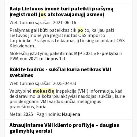
Kaip Lietuvos įmonė turi pateikti prašymą
įregistruoti
jos
atstovaujamąjį asmenį
Web turinio sąrašas
2021-06-16
Prašymas gali būti pateiktas tik
po
to, kai jau pati
Lietuvos įmonė yra įregistruotas OSS importo
tarpininke. Prašymas teikiamas jį tiesiogiai pildant OSS.
Kiekvienam...
Mokesčių įstatymų pakeitimai:
MĮP 2021 » E-prekyba ir
PVM nuo 2021 m. liepos 1 d.
Būkite budrūs - sukčiai kuria netikras VMI
svetaines
Web turinio sąrašas
2025-04-03
Valstybinė
mokesčių
inspekcija (VMI) informuoja, kad
deklaravimo laikotarpiu aktyviai naudojasi sukčiai, kurie
prisidengdami VMI vardu siunčia melagingus
pranešimus, kuria...
Metai:
2025
Pagrindinis:
Naujiena
Atnaujintame VMI kliento profilyje – daugiau
galimybių verslui