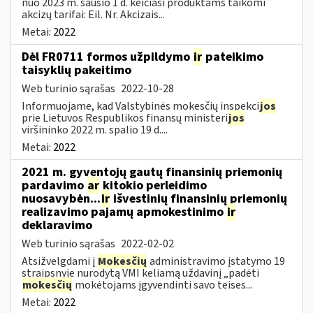
nuo 2023 m. sausio 1 d. keičiasi produktams taikomi
akcizų tarifai: Eil. Nr. Akcizais...
Metai:
2022
Dėl FR0711 formos užpildymo
ir
pateikimo
taisyklių pakeitimo
Web turinio sąrašas
2022-10-28
Informuojame, kad Valstybinės mokesčių inspekci
jos
prie Lietuvos Respublikos finansų ministeri
jos
viršininko 2022 m. spalio 19 d....
Metai:
2022
2021 m. gyventojų gautų finansinių priemonių
pardavimo
ar
kitokio perleidimo
nuosavybėn...
ir
išvestinių finansinių priemonių
realizavimo pajamų apmokestinimo
ir
deklaravimo
Web turinio sąrašas
2022-02-02
Atsižvelgdami į
Mokesčių
administravimo įstatymo 19
straipsnyje nurodytą VMI keliamą uždavinį „padėti
mokesčių
mokėtojams įgyvendinti savo teises...
Metai:
2022