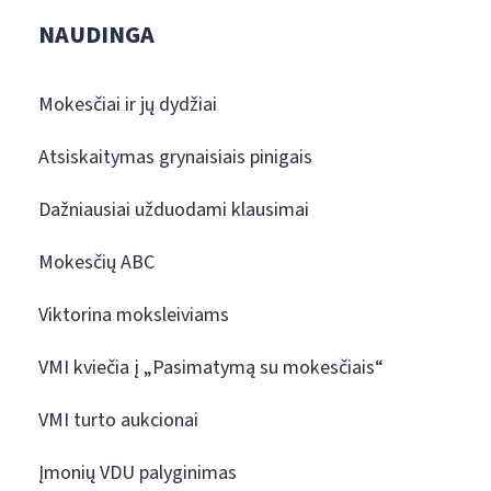
NAUDINGA
Mokesčiai ir jų dydžiai
Atsiskaitymas grynaisiais pinigais
Dažniausiai užduodami klausimai
Mokesčių ABC
Viktorina moksleiviams
VMI kviečia į „Pasimatymą su mokesčiais“
VMI turto aukcionai
Įmonių VDU palyginimas