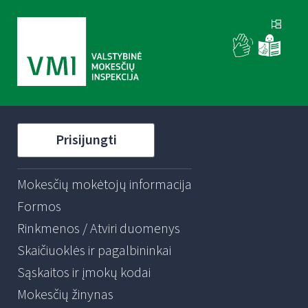
Prisijungti
Mokesčių mokėtojų informacija
Formos
Rinkmenos / Atviri duomenys
Skaičiuoklės ir pagalbininkai
Sąskaitos ir įmokų kodai
Mokesčių žinynas