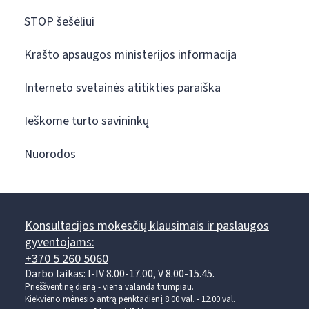
STOP šešėliui
Krašto apsaugos ministerijos informacija
Interneto svetainės atitikties paraiška
Ieškome turto savininkų
Nuorodos
Konsultacijos mokesčių klausimais ir paslaugos
gyventojams:
+370 5 260 5060
Darbo laikas: I-IV 8.00-17.00, V 8.00-15.45.
Prieššventinę dieną - viena valanda trumpiau.
Kiekvieno mėnesio antrą penktadienį 8.00 val. - 12.00 val.