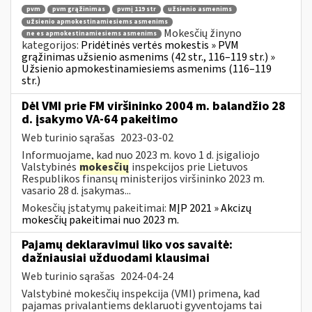
pvm
pvm grąžinimas
pvmį 119 str
užsienio asmenims
užsienio apmokestinamiesiems asmenims
Mokesčių žinyno
ne es apmokestinamiesiems asmenims
kategorijos:
Pridėtinės vertės mokestis » PVM
grąžinimas užsienio asmenims (42 str., 116–119 str.) »
Užsienio apmokestinamiesiems asmenims (116–119
str.)
Dėl VMI prie FM viršininko 2004 m. balandžio 28
d. įsakymo VA-64 pakeitimo
Web turinio sąrašas
2023-03-02
Informuojame, kad nuo 2023 m. kovo 1 d. įsigaliojo
Valstybinės
mokesčių
inspekcijos prie Lietuvos
Respublikos finansų ministerijos viršininko 2023 m.
vasario 28 d. įsakymas...
Mokesčių įstatymų pakeitimai:
MĮP 2021 » Akcizų
mokesčių pakeitimai nuo 2023 m.
Pajamų deklaravimui liko vos savaitė:
dažniausiai užduodami klausimai
Web turinio sąrašas
2024-04-24
Valstybinė mokesčių inspekcija (VMI) primena, kad
pajamas privalantiems deklaruoti gyventojams tai