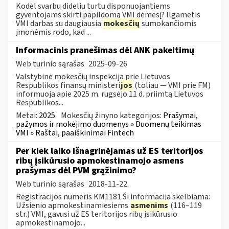
Kodėl svarbu dideliu turtu disponuojantiems
gyventojams skirti papildomą VMI dėmesį? Ilgametis
VMI darbas su daugiausia
mokesčių
sumokančiomis
įmonėmis rodo, kad ...
Informacinis pranešimas dėl ANK pakeitimų
Web turinio sąrašas
2025-09-26
Valstybinė mokesčių inspekcija prie Lietuvos
Respublikos finansų ministeri
jos
(toliau — VMI prie FM)
informuoja apie 2025 m. rugsėjo 11 d. priimtą Lietuvos
Respublikos...
Metai:
2025
Mokesčių žinyno kategorijos:
Prašymai,
pažymos ir mokėjimo duomenys » Duomenų teikimas
VMI » Raštai, paaiškinimai Fintech
Per kiek laiko išnagrinėjamas už ES teritorijos
ribų įsikūrusio apmokestinamojo asmens
prašymas dėl PVM grąžinimo?
Web turinio sąrašas
2018-11-22
Registracijos numeris KM1181 Ši informacija skelbiama:
Užsienio apmokestinamiesiems
asmenims
(116–119
str.) VMI, gavusi už ES teritorijos ribų įsikūrusio
apmokestinamojo...