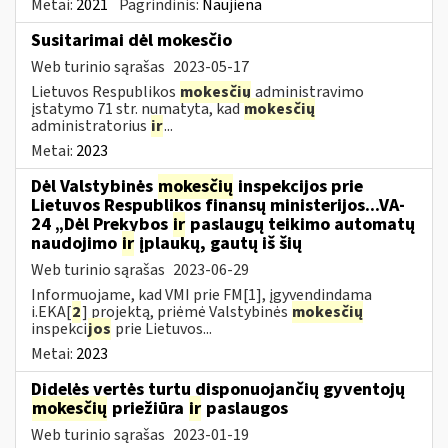
Metai:
2021
Pagrindinis:
Naujiena
Susitarimai dėl mokesčio
Web turinio sąrašas
2023-05-17
Lietuvos Respublikos
mokesčių
administravimo
įstatymo 71 str. numatyta, kad
mokesčių
administratorius
ir
...
Metai:
2023
Dėl Valstybinės
mokesčių
inspekcijos prie
Lietuvos Respublikos finansų ministerijos...VA-
24 „Dėl Prekybos
ir
paslaugų teikimo automatų
naudojimo
ir
įplaukų, gautų iš šių
Web turinio sąrašas
2023-06-29
Informuojame, kad VMI prie FM[1], įgyvendindama
i.EKA[
2
] projektą, priėmė Valstybinės
mokesčių
inspekci
jos
prie Lietuvos...
Metai:
2023
Didelės vertės turtu disponuojančių gyventojų
mokesčių
priežiūra
ir
paslaugos
Web turinio sąrašas
2023-01-19