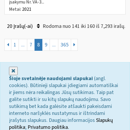
įsakymu Nr. VA-3...
Metai:
2021
20 Įrašų(-ai)
Rodoma nuo 141 iki 160 iš 7,293 irašų.
1
...
7
8
9
...
365
Uždaryti
Šioje svetainėje naudojami slapukai
(angl.
cookies). Būtinieji slapukai įdiegiami automatiškai
ir jiems nėra reikalingas Jūsų sutikimas. Taip pat
galite sutikti ir su kitų slapukų naudojimu. Savo
sutikimą bet kada galėsite atšaukti pakeisdami
interneto naršyklės nustatymus ir ištrindami
įrašytus slapukus. Daugiau informacijos
Slapukų
politika
;
Privatumo politika.