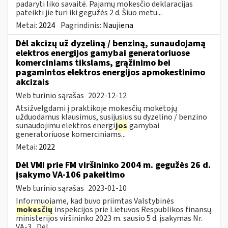
padaryti liko savaitė. Pajamų mokesčio deklaracijas
pateikti jie turi iki gegužės 2 d. Šiuo metu...
Metai:
2024
Pagrindinis:
Naujiena
Dėl akcizų už dyzeliną / benziną, sunaudojamą
elektros energijos gamybai generatoriuose
komerciniams tikslams, grąžinimo bei
pagamintos elektros energijos apmokestinimo
akcizais
Web turinio sąrašas
2022-12-12
Atsižvelgdami į praktikoje mokesčių mokėtojų
užduodamus klausimus, susijusius su dyzelino / benzino
sunaudojimu elektros energi
jos
gamybai
generatoriuose komerciniams...
Metai:
2022
Dėl VMI prie FM viršininko 2004 m. gegužės 26 d.
įsakymo VA-106 pakeitimo
Web turinio sąrašas
2023-01-10
Informuojame, kad buvo priimtas Valstybinės
mokesčių
inspekcijos prie Lietuvos Respublikos finansų
ministerijos viršininko 2023 m. sausio 5 d. įsakymas Nr.
VA-3 „Dėl...