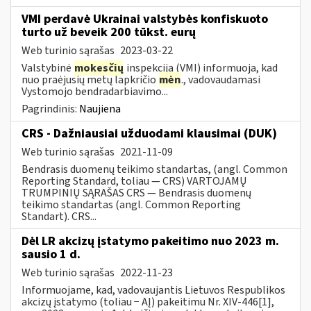
VMI perdavė Ukrainai valstybės konfiskuoto
turto už beveik 200 tūkst. eurų
Web turinio sąrašas
2023-03-22
Valstybinė
mokesčių
inspekcija (VMI) informuoja, kad
nuo praėjusių metų lapkričio
mėn
., vadovaudamasi
Vystomojo bendradarbiavimo...
Pagrindinis:
Naujiena
CRS - Dažniausiai užduodami klausimai (DUK)
Web turinio sąrašas
2021-11-09
Bendrasis duomenų teikimo standartas, (angl. Common
Reporting Standard, toliau — CRS) VARTOJAMŲ
TRUMPINIŲ SĄRAŠAS CRS — Bendrasis duomenų
teikimo standartas (angl. Common Reporting
Standart). CRS...
Dėl LR akcizų įstatymo pakeitimo nuo 2023 m.
sausio 1 d.
Web turinio sąrašas
2022-11-23
Informuojame, kad, vadovaujantis Lietuvos Respublikos
akcizų įstatymo (toliau − AĮ) pakeitimu Nr. XIV-446[1],