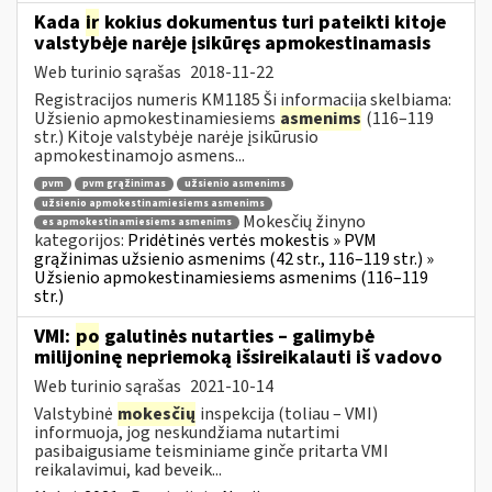
Kada
ir
kokius dokumentus turi pateikti kitoje
valstybėje narėje įsikūręs apmokestinamasis
Web turinio sąrašas
2018-11-22
Registracijos numeris KM1185 Ši informacija skelbiama:
Užsienio apmokestinamiesiems
asmenims
(116–119
str.) Kitoje valstybėje narėje įsikūrusio
apmokestinamojo asmens...
pvm
pvm grąžinimas
užsienio asmenims
užsienio apmokestinamiesiems asmenims
Mokesčių žinyno
es apmokestinamiesiems asmenims
kategorijos:
Pridėtinės vertės mokestis » PVM
grąžinimas užsienio asmenims (42 str., 116–119 str.) »
Užsienio apmokestinamiesiems asmenims (116–119
str.)
VMI:
po
galutinės nutarties – galimybė
milijoninę nepriemoką išsireikalauti iš vadovo
Web turinio sąrašas
2021-10-14
Valstybinė
mokesčių
inspekcija (toliau – VMI)
informuoja, jog neskundžiama nutartimi
pasibaigusiame teisminiame ginče pritarta VMI
reikalavimui, kad beveik...