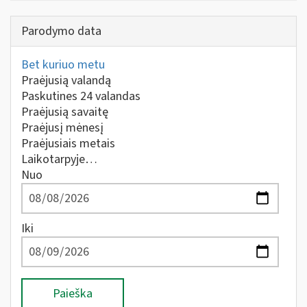
Parodymo data
Bet kuriuo metu
Praėjusią valandą
Paskutines 24 valandas
Praėjusią savaitę
Praėjusį mėnesį
Praėjusiais metais
Laikotarpyje…
Nuo
Iki
Paieška