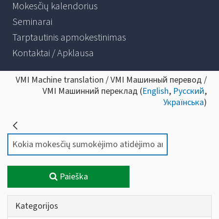
Mokesčių kalendorius
Seminarai
Tarptautinis apmokestinimas
Kontaktai / Apklausa
VMI Machine translation / VMI Машинный перевод /
VMI Машинний переклад (
English
,
Русский
,
Українська
)
Paieška
Kategorijos