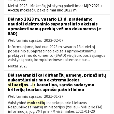
Metai:
2023
Mokesčių įstatymų pakeitimai:
MĮP 2021 »
Akcizų mokesčių pakeitimai nuo 2023 m.
Dėl nuo 2023 m. vasario 13 d. pradedamo
naudoti elektroninio supaprastinto akcizais
apmokestinamų prekių vežimo dokumento (e-
SAD)
Web turinio sąrašas
2023-02-07
Informuojame, kad nuo 2023 m. vasario 13 d. vietoj
popierinio supaprastinto akcizais apmokestinamų
prekių vežimo dokumento (SAAD) visų Europos Sąjungos
valstybių narių kompiuterinėse sistemose bus...
Metai:
2023
Dėl savarankiškai dirbančių asmenų, pripažintų
nukentėjusiais nuo ekstremaliosios
situacijos
...
ir
karantino, sąrašo sudarymo
kriterijų tvarkos aprašo patvirtinimo
Web turinio sąrašas
2021-01-27
Valstybinė
mokesčių
inspekcija prie Lietuvos
Respublikos finansų ministerijos (toliau – VMI prie FM)
informuoja, jog VMI prie FM viršininkės 2021-01-20