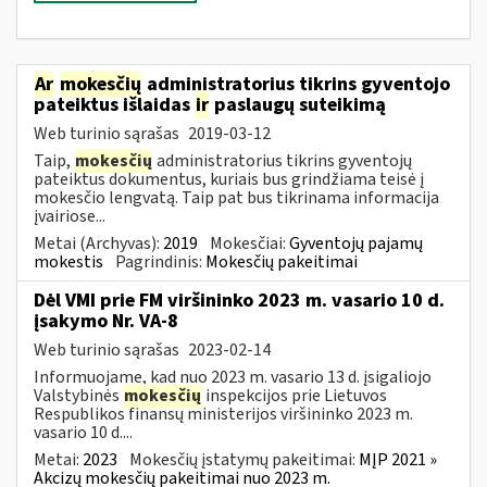
Ar
mokesčių
administratorius tikrins gyventojo
pateiktus išlaidas
ir
paslaugų suteikimą
Web turinio sąrašas
2019-03-12
Taip,
mokesčių
administratorius tikrins gyventojų
pateiktus dokumentus, kuriais bus grindžiama teisė į
mokesčio lengvatą. Taip pat bus tikrinama informacija
įvairiose...
Metai (Archyvas):
2019
Mokesčiai:
Gyventojų pajamų
mokestis
Pagrindinis:
Mokesčių pakeitimai
Dėl VMI prie FM viršininko 2023 m. vasario 10 d.
įsakymo Nr. VA-8
Web turinio sąrašas
2023-02-14
Informuojame, kad nuo 2023 m. vasario 13 d. įsigaliojo
Valstybinės
mokesčių
inspekcijos prie Lietuvos
Respublikos finansų ministerijos viršininko 2023 m.
vasario 10 d....
Metai:
2023
Mokesčių įstatymų pakeitimai:
MĮP 2021 »
Akcizų mokesčių pakeitimai nuo 2023 m.