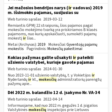
Jei mažosios bendrijos narys (
ir
vadovas) 2019
m. išsimokės pajamas, susijusias su
Web turinio sąrašas
2019-03-12
Remiantis GPMĮ 22 straipsniu, šios pajamos pagal
mokesčio mokėjimo tvarką yra priskiriamos B klasės
pajamoms, nuo kurių apskaičiuoti, sumokėti pajamų
mokestį
ir
šias...
Metai (Archyvas):
2019
Mokesčiai:
Gyventojų pajamų
mokestis
Pagrindinis:
Mokesčių pakeitimai
Kokias pažymas galite užsakyti
ir
pateikti
užsienio valstybei, kurioje gavote pajamas
Web turinio sąrašas
2024-01-30
Nuo 2023-11-01 užsienio valstybių, t. y. Vokietijos
ir
Nyderlandų
ir
kt.,
mokesčių
administratorių parengtų
pažymų apie...
Dėl 2022 m. balandžio 12 d. įsakymo Nr. VA-34
Web turinio sąrašas
2022-04-14
Informuojame, kad nuo 2022 m. gegužės 1 d. įsigalios
Valstybinės
mokesčių
inspekcijos prie Lietuvos