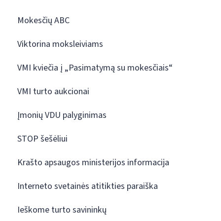
Mokesčių ABC
Viktorina moksleiviams
VMI kviečia į „Pasimatymą su mokesčiais“
VMI turto aukcionai
Įmonių VDU palyginimas
STOP šešėliui
Krašto apsaugos ministerijos informacija
Interneto svetainės atitikties paraiška
Ieškome turto savininkų