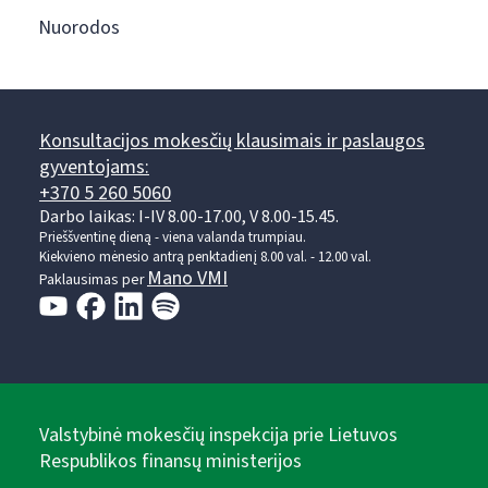
Nuorodos
Konsultacijos mokesčių klausimais ir paslaugos
gyventojams:
+370 5 260 5060
Darbo laikas: I-IV 8.00-17.00, V 8.00-15.45.
Prieššventinę dieną - viena valanda trumpiau.
Kiekvieno mėnesio antrą penktadienį 8.00 val. - 12.00 val.
Mano VMI
Paklausimas per
Valstybinė mokesčių inspekcija prie Lietuvos
Respublikos finansų ministerijos