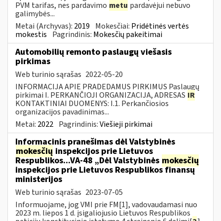
PVM tarifas, nes pardavimo
metu
pardavėjui nebuvo
galimybės...
Metai (Archyvas):
2019
Mokesčiai:
Pridėtinės vertės
mokestis
Pagrindinis:
Mokesčių pakeitimai
Automobilių remonto paslaugų viešasis
pirkimas
Web turinio sąrašas
2022-05-20
INFORMACIJA APIE PRADEDAMUS PIRKIMUS Paslaugų
pirkimai I. PERKANČIOJI ORGANIZACIJA, ADRESAS
IR
KONTAKTINIAI DUOMENYS: I.1. Perkančiosios
organizacijos pavadinimas...
Metai:
2022
Pagrindinis:
Viešieji pirkimai
Informacinis pranešimas dėl Valstybinės
mokesčių
inspekcijos prie Lietuvos
Respublikos...VA-48 „Dėl Valstybinės
mokesčių
inspekcijos prie Lietuvos Respublikos finansų
ministerijos
Web turinio sąrašas
2023-07-05
Informuojame, jog VMI prie FM[1], vadovaudamasi nuo
2023 m. liepos 1 d. įsigaliojusio Lietuvos Respublikos