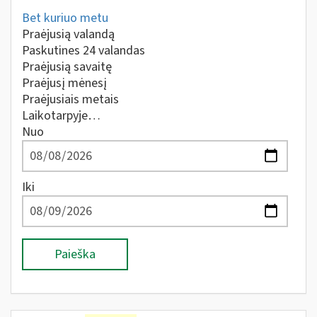
Bet kuriuo metu
Praėjusią valandą
Paskutines 24 valandas
Praėjusią savaitę
Praėjusį mėnesį
Praėjusiais metais
Laikotarpyje…
Nuo
Iki
Paieška