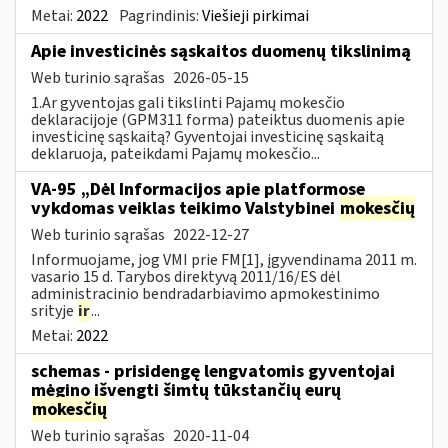
Metai:
2022
Pagrindinis:
Viešieji pirkimai
Apie investicinės sąskaitos duomenų tikslinimą
Web turinio sąrašas
2026-05-15
1.Ar gyventojas gali tikslinti Pajamų mokesčio
deklaracijoje (GPM311 forma) pateiktus duomenis apie
investicinę sąskaitą? Gyventojai investicinę sąskaitą
deklaruoja, pateikdami Pajamų mokesčio...
VA-95 „Dėl Informacijos apie platformose
vykdomas veiklas teikimo Valstybinei
mokesčių
Web turinio sąrašas
2022-12-27
Informuojame, jog VMI prie FM[1], įgyvendinama 2011 m.
vasario 15 d. Tarybos direktyvą 2011/16/ES dėl
administracinio bendradarbiavimo apmokestinimo
srityje
ir
...
Metai:
2022
schemas - prisidengę lengvatomis gyventojai
mėgino išvengti šimtų tūkstančių eurų
mokesčių
Web turinio sąrašas
2020-11-04