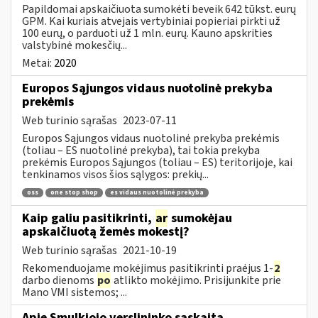
Papildomai apskaičiuota sumokėti beveik 642 tūkst. eurų
GPM. Kai kuriais atvejais vertybiniai popieriai pirkti už
100 eurų, o parduoti už 1 mln. eurų. Kauno apskrities
valstybinė mokesčių...
Metai:
2020
Europos Sąjungos vidaus nuotolinė prekyba
prekėmis
Web turinio sąrašas
2023-07-11
Europos Sąjungos vidaus nuotolinė prekyba prekėmis
(toliau – ES nuotolinė prekyba), tai tokia prekyba
prekėmis Europos Sąjungos (toliau – ES) teritorijoje, kai
tenkinamos visos šios sąlygos: prekių...
oss
one stop shop
es vidaus nuotolinė prekyba
Kaip galiu pasitikrinti,
ar
sumokėjau
apskaičiuotą žemės mokestį?
Web turinio sąrašas
2021-10-19
Rekomenduojame mokėjimus pasitikrinti praėjus 1-
2
darbo dienoms
po
atlikto mokėjimo. Prisijunkite prie
Mano VMI sistemos; ...
Apie Smulkiojo verslininko sąskaitą