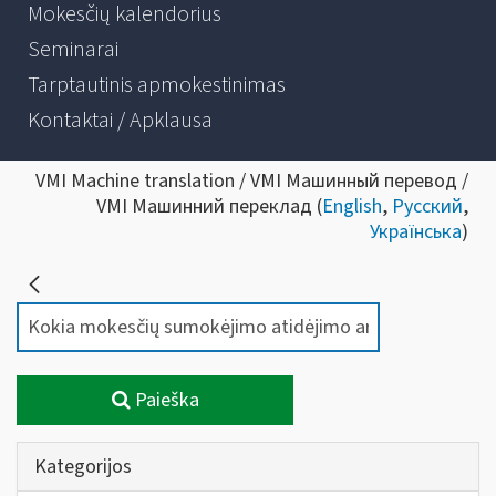
Mokesčių kalendorius
Seminarai
Tarptautinis apmokestinimas
Kontaktai / Apklausa
VMI Machine translation / VMI Машинный перевод /
VMI Машинний переклад (
English
,
Русский
,
Українська
)
Paieška
Kategorijos