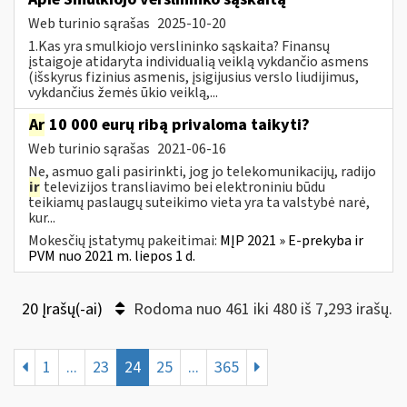
Web turinio sąrašas
2025-10-20
1.Kas yra smulkiojo verslininko sąskaita? Finansų
įstaigoje atidaryta individualią veiklą vykdančio asmens
(išskyrus fizinius asmenis, įsigijusius verslo liudijimus,
vykdančius žemės ūkio veiklą,...
Ar
10 000 eurų ribą privaloma taikyti?
Web turinio sąrašas
2021-06-16
Ne, asmuo gali pasirinkti, jog jo telekomunikacijų, radijo
ir
televizijos transliavimo bei elektroniniu būdu
teikiamų paslaugų suteikimo vieta yra ta valstybė narė,
kur...
Mokesčių įstatymų pakeitimai:
MĮP 2021 » E-prekyba ir
PVM nuo 2021 m. liepos 1 d.
20 Įrašų(-ai)
Rodoma nuo 461 iki 480 iš 7,293 irašų.
1
...
23
24
25
...
365