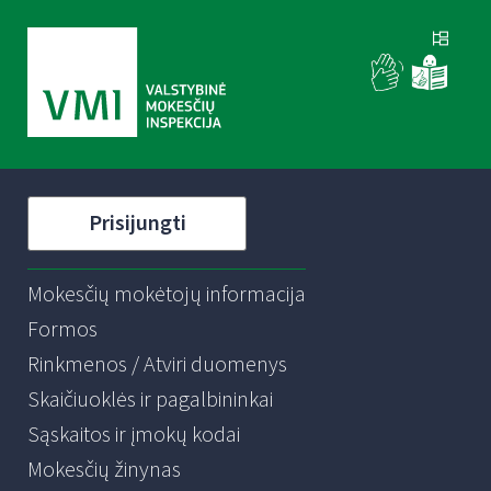
Prisijungti
Mokesčių mokėtojų informacija
Formos
Rinkmenos / Atviri duomenys
Skaičiuoklės ir pagalbininkai
Sąskaitos ir įmokų kodai
Mokesčių žinynas