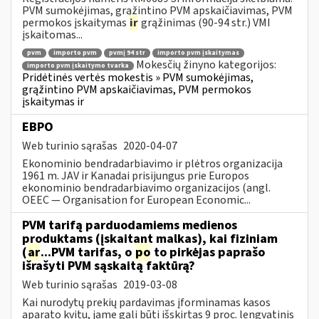
PVM sumokėjimas, grąžintino PVM apskaičiavimas, PVM
permokos įskaitymas
ir
grąžinimas (90-94 str.) VMI
įskaitomas...
pvm
importo pvm
pvmį 94 str
importo pvm įskaitymas
Mokesčių žinyno kategorijos:
importo pvm įskaitymo tvarka
Pridėtinės vertės mokestis » PVM sumokėjimas,
grąžintino PVM apskaičiavimas, PVM permokos
įskaitymas ir
EBPO
Web turinio sąrašas
2020-04-07
Ekonominio bendradarbiavimo ir plėtros organizacija
1961 m. JAV ir Kanadai prisijungus prie Europos
ekonominio bendradarbiavimo organizacijos (angl.
OEEC — Organisation for European Economic...
PVM tarifą parduodamiems medienos
produktams (įskaitant malkas), kai fiziniam
(
ar
...PVM tarifas, o
po
to pirkėjas paprašo
išrašyti PVM sąskaitą faktūrą?
Web turinio sąrašas
2019-03-08
Kai nurodytų prekių pardavimas įforminamas kasos
aparato kvitu, jame gali būti išskirtas 9 proc. lengvatinis