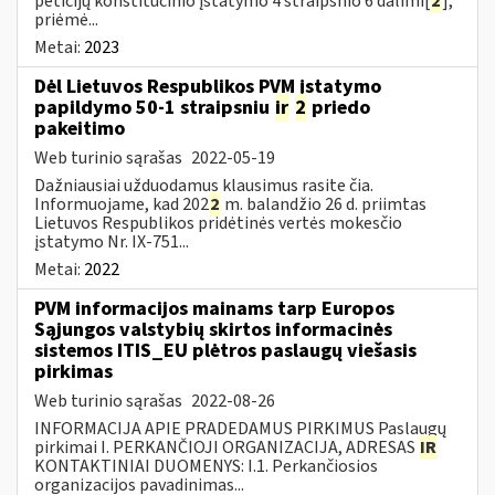
peticijų konstitucinio įstatymo 4 straipsnio 6 dalimi[
2
],
priėmė...
Metai:
2023
Dėl Lietuvos Respublikos PVM įstatymo
papildymo 50-1 straipsniu
ir
2
priedo
pakeitimo
Web turinio sąrašas
2022-05-19
Dažniausiai užduodamus klausimus rasite čia.
Informuojame, kad 202
2
m. balandžio 26 d. priimtas
Lietuvos Respublikos pridėtinės vertės mokesčio
įstatymo Nr. IX-751...
Metai:
2022
PVM informacijos mainams tarp Europos
Sąjungos valstybių skirtos informacinės
sistemos ITIS_EU plėtros paslaugų viešasis
pirkimas
Web turinio sąrašas
2022-08-26
INFORMACIJA APIE PRADEDAMUS PIRKIMUS Paslaugų
pirkimai I. PERKANČIOJI ORGANIZACIJA, ADRESAS
IR
KONTAKTINIAI DUOMENYS: I.1. Perkančiosios
organizacijos pavadinimas...