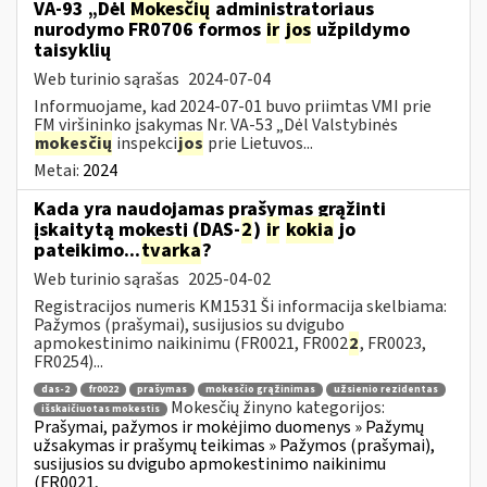
VA-93 „Dėl
Mokesčių
administratoriaus
nurodymo FR0706 formos
ir
jos
užpildymo
taisyklių
Web turinio sąrašas
2024-07-04
Informuojame, kad 2024-07-01 buvo priimtas VMI prie
FM viršininko įsakymas Nr. VA-53 „Dėl Valstybinės
mokesčių
inspekci
jos
prie Lietuvos...
Metai:
2024
Kada yra naudojamas prašymas grąžinti
įskaitytą mokestį (DAS-
2
)
ir
kokia
jo
pateikimo...
tvarka
?
Web turinio sąrašas
2025-04-02
Registracijos numeris KM1531 Ši informacija skelbiama:
Pažymos (prašymai), susijusios su dvigubo
apmokestinimo naikinimu (FR0021, FR002
2
, FR0023,
FR0254)...
das-2
fr0022
prašymas
mokesčio grąžinimas
užsienio rezidentas
Mokesčių žinyno kategorijos:
išskaičiuotas mokestis
Prašymai, pažymos ir mokėjimo duomenys » Pažymų
užsakymas ir prašymų teikimas » Pažymos (prašymai),
susijusios su dvigubo apmokestinimo naikinimu
(FR0021,