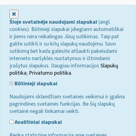
Uždaryti
Šioje svetainėje naudojami slapukai
(angl.
cookies). Būtinieji slapukai įdiegiami automatiškai
ir jiems nėra reikalingas Jūsų sutikimas. Taip pat
galite sutikti ir su kitų slapukų naudojimu. Savo
sutikimą bet kada galėsite atšaukti pakeisdami
interneto naršyklės nustatymus ir ištrindami
įrašytus slapukus. Daugiau informacijos
Slapukų
politika
;
Privatumo politika.
Būtinieji slapukai
Naudojami sklandžiam svetainės veikimui ir įgalina
pagrindines svetainės funkcijas. Be šių slapukų
svetainė negali tinkamai veikti.
Analitiniai slapukai
Renka statistinę informaciją apie svetainės