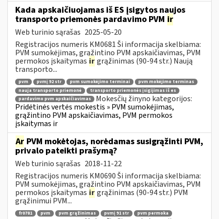
Kada apskaičiuojamas iš ES įsigytos naujos
transporto priemonės pardavimo PVM
ir
Web turinio sąrašas
2025-05-20
Registracijos numeris KM0681 Ši informacija skelbiama:
PVM sumokėjimas, grąžintino PVM apskaičiavimas, PVM
permokos įskaitymas
ir
grąžinimas (90-94 str.) Naują
transporto...
pvm
pvmį 92 str
pvm sumokėjimo terminai
pvm mokėjimo terminas
nauja transporto priemonė
transporto priemonės įsigijimas iš es
Mokesčių žinyno kategorijos:
pardavimo pvm apskaičiavimas
Pridėtinės vertės mokestis » PVM sumokėjimas,
grąžintino PVM apskaičiavimas, PVM permokos
įskaitymas ir
Ar
PVM mokėtojas, norėdamas susigrąžinti PVM,
privalo pateikti prašymą?
Web turinio sąrašas
2018-11-22
Registracijos numeris KM0690 Ši informacija skelbiama:
PVM sumokėjimas, grąžintino PVM apskaičiavimas, PVM
permokos įskaitymas
ir
grąžinimas (90-94 str.) PVM
grąžinimui PVM...
fr0781
pvm
pvm grąžinimas
pvmį 91 str
pvm permoka