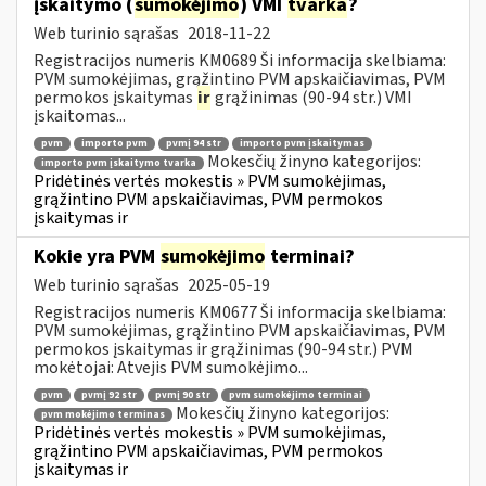
įskaitymo (
sumokėjimo
) VMI
tvarka
?
Web turinio sąrašas
2018-11-22
Registracijos numeris KM0689 Ši informacija skelbiama:
PVM sumokėjimas, grąžintino PVM apskaičiavimas, PVM
permokos įskaitymas
ir
grąžinimas (90-94 str.) VMI
įskaitomas...
pvm
importo pvm
pvmį 94 str
importo pvm įskaitymas
Mokesčių žinyno kategorijos:
importo pvm įskaitymo tvarka
Pridėtinės vertės mokestis » PVM sumokėjimas,
grąžintino PVM apskaičiavimas, PVM permokos
įskaitymas ir
Kokie yra PVM
sumokėjimo
terminai?
Web turinio sąrašas
2025-05-19
Registracijos numeris KM0677 Ši informacija skelbiama:
PVM sumokėjimas, grąžintino PVM apskaičiavimas, PVM
permokos įskaitymas ir grąžinimas (90-94 str.) PVM
mokėtojai: Atvejis PVM sumokėjimo...
pvm
pvmį 92 str
pvmį 90 str
pvm sumokėjimo terminai
Mokesčių žinyno kategorijos:
pvm mokėjimo terminas
Pridėtinės vertės mokestis » PVM sumokėjimas,
grąžintino PVM apskaičiavimas, PVM permokos
įskaitymas ir