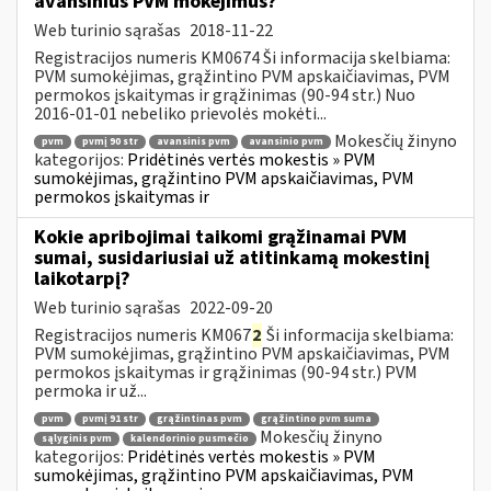
avansinius PVM mokėjimus?
Web turinio sąrašas
2018-11-22
Registracijos numeris KM0674 Ši informacija skelbiama:
PVM sumokėjimas, grąžintino PVM apskaičiavimas, PVM
permokos įskaitymas ir grąžinimas (90-94 str.) Nuo
2016-01-01 nebeliko prievolės mokėti...
Mokesčių žinyno
pvm
pvmį 90 str
avansinis pvm
avansinio pvm
kategorijos:
Pridėtinės vertės mokestis » PVM
sumokėjimas, grąžintino PVM apskaičiavimas, PVM
permokos įskaitymas ir
Kokie apribojimai taikomi grąžinamai PVM
sumai, susidariusiai už atitinkamą mokestinį
laikotarpį?
Web turinio sąrašas
2022-09-20
Registracijos numeris KM067
2
Ši informacija skelbiama:
PVM sumokėjimas, grąžintino PVM apskaičiavimas, PVM
permokos įskaitymas ir grąžinimas (90-94 str.) PVM
permoka ir už...
pvm
pvmį 91 str
grąžintinas pvm
grąžintino pvm suma
Mokesčių žinyno
sąlyginis pvm
kalendorinio pusmečio
kategorijos:
Pridėtinės vertės mokestis » PVM
sumokėjimas, grąžintino PVM apskaičiavimas, PVM