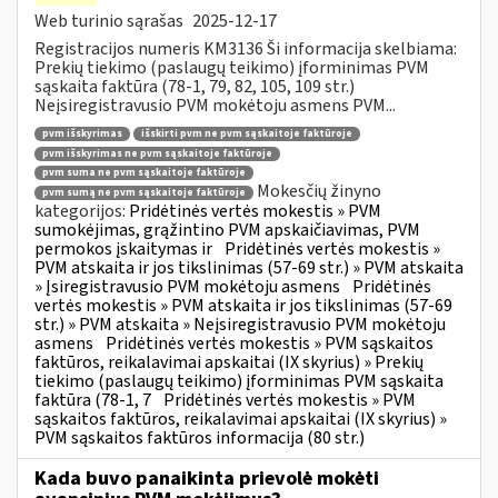
Web turinio sąrašas
2025-12-17
Registracijos numeris KM3136 Ši informacija skelbiama:
Prekių tiekimo (paslaugų teikimo) įforminimas PVM
sąskaita faktūra (78-1, 79, 82, 105, 109 str.)
Neįsiregistravusio PVM mokėtoju asmens PVM...
pvm išskyrimas
išskirti pvm ne pvm sąskaitoje faktūroje
pvm išskyrimas ne pvm sąskaitoje faktūroje
pvm suma ne pvm sąskaitoje faktūroje
Mokesčių žinyno
pvm sumą ne pvm sąskaitoje faktūroje
kategorijos:
Pridėtinės vertės mokestis » PVM
sumokėjimas, grąžintino PVM apskaičiavimas, PVM
permokos įskaitymas ir
Pridėtinės vertės mokestis »
PVM atskaita ir jos tikslinimas (57-69 str.) » PVM atskaita
» Įsiregistravusio PVM mokėtoju asmens
Pridėtinės
vertės mokestis » PVM atskaita ir jos tikslinimas (57-69
str.) » PVM atskaita » Neįsiregistravusio PVM mokėtoju
asmens
Pridėtinės vertės mokestis » PVM sąskaitos
faktūros, reikalavimai apskaitai (IX skyrius) » Prekių
tiekimo (paslaugų teikimo) įforminimas PVM sąskaita
faktūra (78-1, 7
Pridėtinės vertės mokestis » PVM
sąskaitos faktūros, reikalavimai apskaitai (IX skyrius) »
PVM sąskaitos faktūros informacija (80 str.)
Kada buvo panaikinta prievolė mokėti