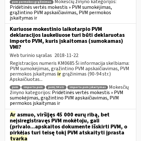
Mokesčių žinyno kategorijos:
pvm permokos grąžinimas
Pridėtinės vertės mokestis » PVM sumokėjimas,
grąžintino PVM apskaičiavimas, PVM permokos
įskaitymas ir
Kuriuose mokestinio laikotarpio PVM
deklaracijos laukeliuose turi būti deklaruotas
importo PVM, kuris įskaitomas (sumokamas)
VMI?
Web turinio sąrašas
2018-11-22
Registracijos numeris KM0685 Ši informacija skelbiama:
PVM sumokėjimas, grąžintino PVM apskaičiavimas, PVM
permokos įskaitymas
ir
grąžinimas (90-94 str.)
Apskaičiuotas...
Mokesčių
pvm
importo pvm
pvmį 94 str
importo pvm įskaitymas
žinyno kategorijos:
Pridėtinės vertės mokestis » PVM
sumokėjimas, grąžintino PVM apskaičiavimas, PVM
permokos įskaitymas ir
Ar
asmuo, viršijęs 45 000 eurų ribą, bet
neįsiregistravęs PVM mokėtoju, gali
(privalo...apskaitos dokumente išskirti PVM, o
pirkėjas turi teisę tokį PVM atskaityti įprasta
tvarka