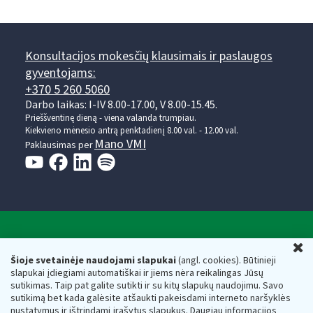
Konsultacijos mokesčių klausimais ir paslaugos
gyventojams:
+370 5 260 5060
Darbo laikas: I-IV 8.00-17.00, V 8.00-15.45.
Prieššventinę dieną - viena valanda trumpiau.
Kiekvieno mėnesio antrą penktadienį 8.00 val. - 12.00 val.
Mano VMI
Paklausimas per
Valstybinė mokesčių inspekcija prie Lietuvos
U
Respublikos finansų ministerijos
Šioje svetainėje naudojami slapukai
(angl. cookies). Būtinieji
slapukai įdiegiami automatiškai ir jiems nėra reikalingas Jūsų
Biudžetinė įstaiga. Juridinio asmens kodas — 188659752,
sutikimas. Taip pat galite sutikti ir su kitų slapukų naudojimu. Savo
adresas: Vasario 16-osios g. 14, 01107 Vilnius, Lietuva, el.paštas:
sutikimą bet kada galėsite atšaukti pakeisdami interneto naršyklės
vmi@vmi.lt
, E. pristatymo dėžutės adresas 188659752
nustatymus ir ištrindami įrašytus slapukus. Daugiau informacijos