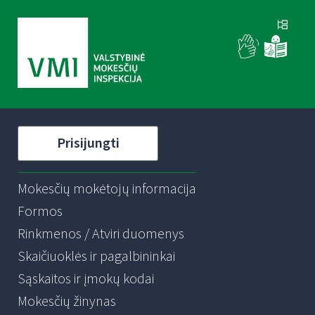
Prisijungti
Mokesčių mokėtojų informacija
Formos
Rinkmenos / Atviri duomenys
Skaičiuoklės ir pagalbininkai
Sąskaitos ir įmokų kodai
Mokesčių žinynas