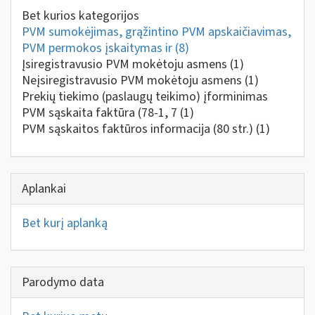
Bet kurios kategorijos
PVM sumokėjimas, grąžintino PVM apskaičiavimas,
PVM permokos įskaitymas ir
(8)
Įsiregistravusio PVM mokėtoju asmens
(1)
Neįsiregistravusio PVM mokėtoju asmens
(1)
Prekių tiekimo (paslaugų teikimo) įforminimas
PVM sąskaita faktūra (78-1, 7
(1)
PVM sąskaitos faktūros informacija (80 str.)
(1)
Aplankai
Bet kurį aplanką
Parodymo data