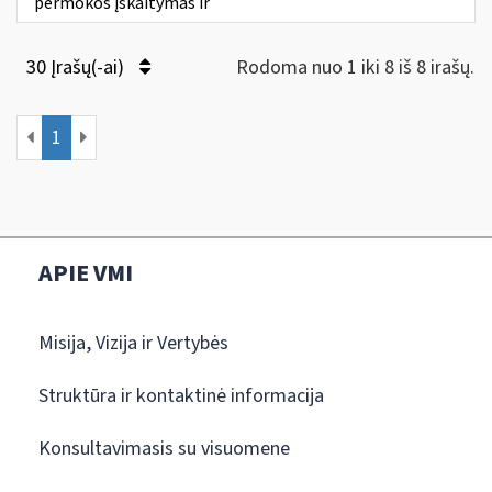
permokos įskaitymas ir
30 Įrašų(-ai)
Rodoma nuo 1 iki 8 iš 8 irašų.
1
APIE VMI
Misija, Vizija ir Vertybės
Struktūra ir kontaktinė informacija
Konsultavimasis su visuomene