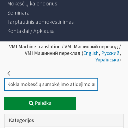
Mokesčių kalendorius
Seminarai
Tarptautinis apmokestinimas
Kontaktai / Apklausa
VMI Machine translation / VMI Машинный перевод /
VMI Машинний переклад (
English
,
Русский
,
Українська
)
Paieška
Kategorijos