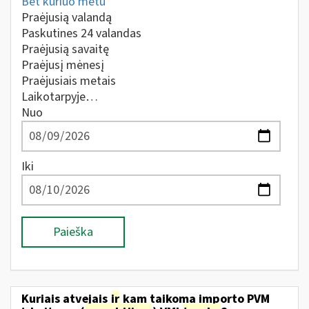
Bet kuriuo metu
Praėjusią valandą
Paskutines 24 valandas
Praėjusią savaitę
Praėjusį mėnesį
Praėjusiais metais
Laikotarpyje…
Nuo
Iki
Paieška
Kuriais atvejais
ir
kam taikoma importo PVM