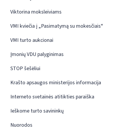
Viktorina moksleiviams
VMI kviečia į „Pasimatymą su mokesčiais“
VMI turto aukcionai
Įmonių VDU palyginimas
STOP šešėliui
Krašto apsaugos ministerijos informacija
Interneto svetainės atitikties paraiška
Ieškome turto savininkų
Nuorodos