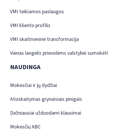
VMI teikiamos paslaugos
VMI kliento profilis
VMI skaitmeninė transformacija
Vienas langelis prievolėms valstybei sumokėti
NAUDINGA
Mokesčiai ir jų dydžiai
Atsiskaitymas grynaisiais pinigais
Dažniausiai užduodami klausimai
Mokesčių ABC