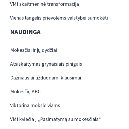
VMI skaitmeninė transformacija
Vienas langelis prievolėms valstybei sumokėti
NAUDINGA
Mokesčiai ir jų dydžiai
Atsiskaitymas grynaisiais pinigais
Dažniausiai užduodami klausimai
Mokesčių ABC
Viktorina moksleiviams
VMI kviečia į „Pasimatymą su mokesčiais“