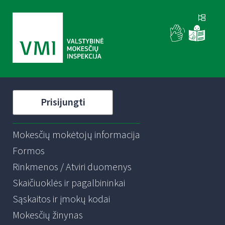
Prisijungti
Mokesčių mokėtojų informacija
Formos
Rinkmenos / Atviri duomenys
Skaičiuoklės ir pagalbininkai
Sąskaitos ir įmokų kodai
Mokesčių žinynas