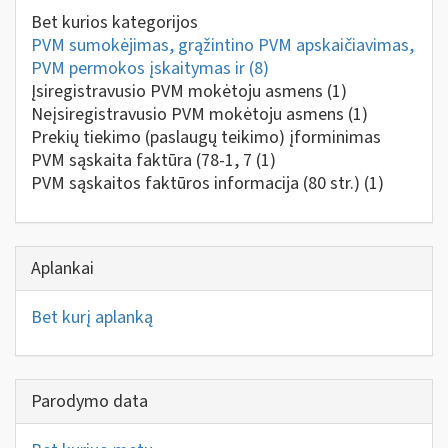
Bet kurios kategorijos
PVM sumokėjimas, grąžintino PVM apskaičiavimas,
PVM permokos įskaitymas ir
(8)
Įsiregistravusio PVM mokėtoju asmens
(1)
Neįsiregistravusio PVM mokėtoju asmens
(1)
Prekių tiekimo (paslaugų teikimo) įforminimas
PVM sąskaita faktūra (78-1, 7
(1)
PVM sąskaitos faktūros informacija (80 str.)
(1)
Aplankai
Bet kurį aplanką
Parodymo data