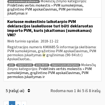
Mokesčių žinyno kategorijos:
pvm permokos grąžinimas
Pridėtinės vertės mokestis » PVM sumokėjimas,
grąžintino PVM apskaičiavimas, PVM permokos
įskaitymas ir
Kuriuose mokestinio laikotarpio PVM
deklaracijos laukeliuose turi būti deklaruotas
importo PVM, kuris įskaitomas (sumokamas)
VMI?
Web turinio sąrašas
2018-11-22
Registracijos numeris KM0685 Ši informacija skelbiama:
PVM sumokėjimas, grąžintino PVM apskaičiavimas, PVM
permokos įskaitymas
ir
grąžinimas (90-94 str.)
Apskaičiuotas...
Mokesčių
pvm
importo pvm
pvmį 94 str
importo pvm įskaitymas
žinyno kategorijos:
Pridėtinės vertės mokestis » PVM
sumokėjimas, grąžintino PVM apskaičiavimas, PVM
permokos įskaitymas ir
5 Įrašų(-ai)
Rodoma nuo 1 iki 5 iš 8 irašų.