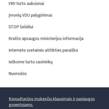
VMI turto aukcionai
Įmonių VDU palyginimas
STOP šešėliui
Krašto apsaugos ministerijos informacija
Interneto svetainės atitikties paraiška
Ieškome turto savininkų
Nuorodos
Konsultacijos mokesčių klausimais ir paslaugos
gyventojams: