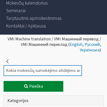
Mokesčių kalendorius
Seminarai
Tarptautinis apmokestinimas
Kontaktai / Apklausa
VMI Machine translation / VMI Машинный перевод /
VMI Машинний переклад (
English
,
Русский
,
Українська
)
Paieška
Kategorijos