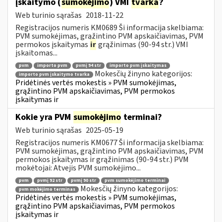
įskaitymo (
sumokėjimo
) VMI
tvarka
?
Web turinio sąrašas
2018-11-22
Registracijos numeris KM0689 Ši informacija skelbiama:
PVM sumokėjimas, grąžintino PVM apskaičiavimas, PVM
permokos įskaitymas
ir
grąžinimas (90-94 str.) VMI
įskaitomas...
pvm
importo pvm
pvmį 94 str
importo pvm įskaitymas
Mokesčių žinyno kategorijos:
importo pvm įskaitymo tvarka
Pridėtinės vertės mokestis » PVM sumokėjimas,
grąžintino PVM apskaičiavimas, PVM permokos
įskaitymas ir
Kokie yra PVM
sumokėjimo
terminai?
Web turinio sąrašas
2025-05-19
Registracijos numeris KM0677 Ši informacija skelbiama:
PVM sumokėjimas, grąžintino PVM apskaičiavimas, PVM
permokos įskaitymas ir grąžinimas (90-94 str.) PVM
mokėtojai: Atvejis PVM sumokėjimo...
pvm
pvmį 92 str
pvmį 90 str
pvm sumokėjimo terminai
Mokesčių žinyno kategorijos:
pvm mokėjimo terminas
Pridėtinės vertės mokestis » PVM sumokėjimas,
grąžintino PVM apskaičiavimas, PVM permokos
įskaitymas ir