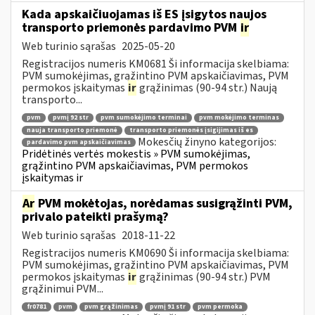
Kada apskaičiuojamas iš ES įsigytos naujos
transporto priemonės pardavimo PVM
ir
Web turinio sąrašas
2025-05-20
Registracijos numeris KM0681 Ši informacija skelbiama:
PVM sumokėjimas, grąžintino PVM apskaičiavimas, PVM
permokos įskaitymas
ir
grąžinimas (90-94 str.) Naują
transporto...
pvm
pvmį 92 str
pvm sumokėjimo terminai
pvm mokėjimo terminas
nauja transporto priemonė
transporto priemonės įsigijimas iš es
Mokesčių žinyno kategorijos:
pardavimo pvm apskaičiavimas
Pridėtinės vertės mokestis » PVM sumokėjimas,
grąžintino PVM apskaičiavimas, PVM permokos
įskaitymas ir
Ar
PVM mokėtojas, norėdamas susigrąžinti PVM,
privalo pateikti prašymą?
Web turinio sąrašas
2018-11-22
Registracijos numeris KM0690 Ši informacija skelbiama:
PVM sumokėjimas, grąžintino PVM apskaičiavimas, PVM
permokos įskaitymas
ir
grąžinimas (90-94 str.) PVM
grąžinimui PVM...
fr0781
pvm
pvm grąžinimas
pvmį 91 str
pvm permoka