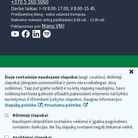
+370 5 260 5060
Darbo laikas: I-IV 8.00-17.00, V 8.00-15.45.
Prieššventinę dieną - viena valanda trumpiau.
Kiekvieno mėnesio antrą penktadienį 8.00 val. - 12.00 val.
Mano VMI
Paklausimas per
Valstybinė mokesčių inspekcija prie Lietuvos
U
Respublikos finansų ministerijos
Šioje svetainėje naudojami slapukai
(angl. cookies). Būtinieji
slapukai įdiegiami automatiškai ir jiems nėra reikalingas Jūsų
Biudžetinė įstaiga. Juridinio asmens kodas — 188659752,
sutikimas. Taip pat galite sutikti ir su kitų slapukų naudojimu. Savo
adresas: Vasario 16-osios g. 14, 01107 Vilnius, Lietuva, el.paštas:
sutikimą bet kada galėsite atšaukti pakeisdami interneto naršyklės
vmi@vmi.lt
, E. pristatymo dėžutės adresas 188659752
nustatymus ir ištrindami įrašytus slapukus. Daugiau informacijos
Duomenys apie Valstybinę mokesčių inspekciją prie Lietuvos
Slapukų politika
;
Privatumo politika.
Respublikos finansų ministerijos kaupiami ir saugomi Juridinių
asmenų registre
Būtinieji slapukai
Naudojami sklandžiam svetainės veikimui ir įgalina pagrindines
svetainės funkcijas. Be šių slapukų svetainė negali tinkamai veikti.
Analitiniai slapukai