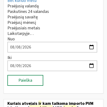
Bet kuriuo metu
Praėjusią valandą
Paskutines 24 valandas
Praėjusią savaitę
Praėjusį mėnesį
Praėjusiais metais
Laikotarpyje…
Nuo
Iki
Paieška
Kuriais atvejais
ir
kam taikoma importo PVM