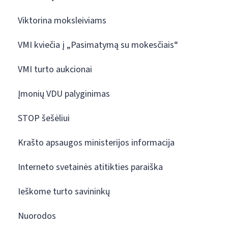
Viktorina moksleiviams
VMI kviečia į „Pasimatymą su mokesčiais“
VMI turto aukcionai
Įmonių VDU palyginimas
STOP šešėliui
Krašto apsaugos ministerijos informacija
Interneto svetainės atitikties paraiška
Ieškome turto savininkų
Nuorodos