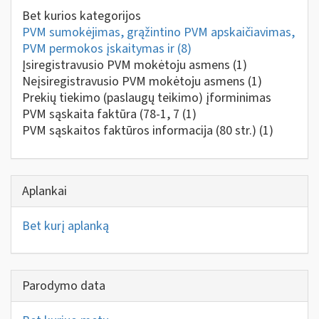
Bet kurios kategorijos
PVM sumokėjimas, grąžintino PVM apskaičiavimas,
PVM permokos įskaitymas ir
(8)
Įsiregistravusio PVM mokėtoju asmens
(1)
Neįsiregistravusio PVM mokėtoju asmens
(1)
Prekių tiekimo (paslaugų teikimo) įforminimas
PVM sąskaita faktūra (78-1, 7
(1)
PVM sąskaitos faktūros informacija (80 str.)
(1)
Aplankai
Bet kurį aplanką
Parodymo data