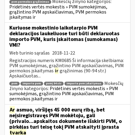
Mokesčių žinyno kategorijos:
pvm permokos grąžinimas
Pridėtinės vertės mokestis » PVM sumokėjimas,
grąžintino PVM apskaičiavimas, PVM permokos
įskaitymas ir
Kuriuose mokestinio laikotarpio PVM
deklaracijos laukeliuose turi būti deklaruotas
importo PVM, kuris įskaitomas (sumokamas)
VMI?
Web turinio sąrašas
2018-11-22
Registracijos numeris KM0685 Ši informacija skelbiama:
PVM sumokėjimas, grąžintino PVM apskaičiavimas, PVM
permokos įskaitymas
ir
grąžinimas (90-94 str.)
Apskaičiuotas...
Mokesčių
pvm
importo pvm
pvmį 94 str
importo pvm įskaitymas
žinyno kategorijos:
Pridėtinės vertės mokestis » PVM
sumokėjimas, grąžintino PVM apskaičiavimas, PVM
permokos įskaitymas ir
Ar
asmuo, viršijęs 45 000 eurų ribą, bet
neįsiregistravęs PVM mokėtoju, gali
(privalo...apskaitos dokumente išskirti PVM, o
pirkėjas turi teisę tokį PVM atskaityti įprasta
tvarka