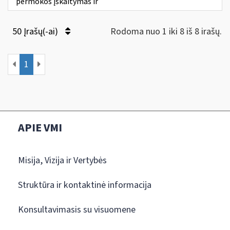
permokos įskaitymas ir
50 Įrašų(-ai)
Rodoma nuo 1 iki 8 iš 8 irašų.
1
APIE VMI
Misija, Vizija ir Vertybės
Struktūra ir kontaktinė informacija
Konsultavimasis su visuomene