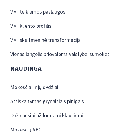
VMI teikiamos paslaugos
VMI kliento profilis
VMI skaitmeninė transformacija
Vienas langelis prievolėms valstybei sumokėti
NAUDINGA
Mokesčiai ir jų dydžiai
Atsiskaitymas grynaisiais pinigais
Dažniausiai užduodami klausimai
Mokesčių ABC