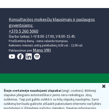
Konsultacijos mokesčių klausimais ir paslaugos
gyventojams:
+370 5 260 5060
Darbo laikas: I-IV 8.00-17.00, V 8.00-15.45.
Prieššventinę dieną - viena valanda trumpiau.
Kiekvieno mėnesio antrą penktadienį 8.00 val. - 12.00 val.
Mano VMI
Paklausimas per
Valstybinė mokesčių inspekcija prie Lietuvos
U
Respublikos finansų ministerijos
Šioje svetainėje naudojami slapukai
(angl. cookies). Būtinieji
slapukai įdiegiami automatiškai ir jiems nėra reikalingas Jūsų
Biudžetinė įstaiga. Juridinio asmens kodas — 188659752,
sutikimas. Taip pat galite sutikti ir su kitų slapukų naudojimu. Savo
adresas: Vasario 16-osios g. 14, 01107 Vilnius, Lietuva, el.paštas:
sutikimą bet kada galėsite atšaukti pakeisdami interneto naršyklės
vmi@vmi.lt
, E. pristatymo dėžutės adresas 188659752
nustatymus ir ištrindami įrašytus slapukus. Daugiau informacijos