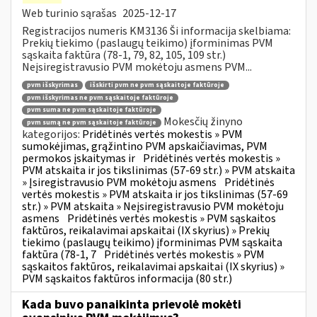
Web turinio sąrašas
2025-12-17
Registracijos numeris KM3136 Ši informacija skelbiama:
Prekių tiekimo (paslaugų teikimo) įforminimas PVM
sąskaita faktūra (78-1, 79, 82, 105, 109 str.)
Neįsiregistravusio PVM mokėtoju asmens PVM...
pvm išskyrimas
išskirti pvm ne pvm sąskaitoje faktūroje
pvm išskyrimas ne pvm sąskaitoje faktūroje
pvm suma ne pvm sąskaitoje faktūroje
Mokesčių žinyno
pvm sumą ne pvm sąskaitoje faktūroje
kategorijos:
Pridėtinės vertės mokestis » PVM
sumokėjimas, grąžintino PVM apskaičiavimas, PVM
permokos įskaitymas ir
Pridėtinės vertės mokestis »
PVM atskaita ir jos tikslinimas (57-69 str.) » PVM atskaita
» Įsiregistravusio PVM mokėtoju asmens
Pridėtinės
vertės mokestis » PVM atskaita ir jos tikslinimas (57-69
str.) » PVM atskaita » Neįsiregistravusio PVM mokėtoju
asmens
Pridėtinės vertės mokestis » PVM sąskaitos
faktūros, reikalavimai apskaitai (IX skyrius) » Prekių
tiekimo (paslaugų teikimo) įforminimas PVM sąskaita
faktūra (78-1, 7
Pridėtinės vertės mokestis » PVM
sąskaitos faktūros, reikalavimai apskaitai (IX skyrius) »
PVM sąskaitos faktūros informacija (80 str.)
Kada buvo panaikinta prievolė mokėti