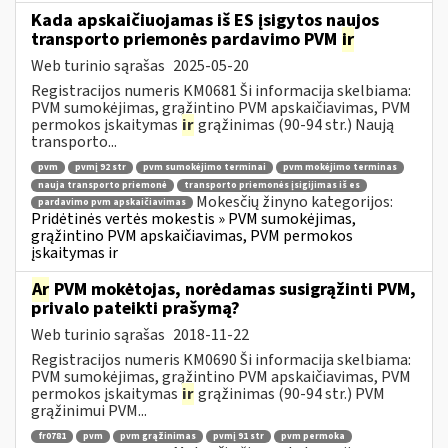
Kada apskaičiuojamas iš ES įsigytos naujos
transporto priemonės pardavimo PVM
ir
Web turinio sąrašas
2025-05-20
Registracijos numeris KM0681 Ši informacija skelbiama:
PVM sumokėjimas, grąžintino PVM apskaičiavimas, PVM
permokos įskaitymas
ir
grąžinimas (90-94 str.) Naują
transporto...
pvm
pvmį 92 str
pvm sumokėjimo terminai
pvm mokėjimo terminas
nauja transporto priemonė
transporto priemonės įsigijimas iš es
Mokesčių žinyno kategorijos:
pardavimo pvm apskaičiavimas
Pridėtinės vertės mokestis » PVM sumokėjimas,
grąžintino PVM apskaičiavimas, PVM permokos
įskaitymas ir
Ar
PVM mokėtojas, norėdamas susigrąžinti PVM,
privalo pateikti prašymą?
Web turinio sąrašas
2018-11-22
Registracijos numeris KM0690 Ši informacija skelbiama:
PVM sumokėjimas, grąžintino PVM apskaičiavimas, PVM
permokos įskaitymas
ir
grąžinimas (90-94 str.) PVM
grąžinimui PVM...
fr0781
pvm
pvm grąžinimas
pvmį 91 str
pvm permoka