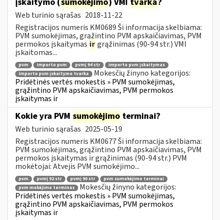
įskaitymo (
sumokėjimo
) VMI
tvarka
?
Web turinio sąrašas
2018-11-22
Registracijos numeris KM0689 Ši informacija skelbiama:
PVM sumokėjimas, grąžintino PVM apskaičiavimas, PVM
permokos įskaitymas
ir
grąžinimas (90-94 str.) VMI
įskaitomas...
pvm
importo pvm
pvmį 94 str
importo pvm įskaitymas
Mokesčių žinyno kategorijos:
importo pvm įskaitymo tvarka
Pridėtinės vertės mokestis » PVM sumokėjimas,
grąžintino PVM apskaičiavimas, PVM permokos
įskaitymas ir
Kokie yra PVM
sumokėjimo
terminai?
Web turinio sąrašas
2025-05-19
Registracijos numeris KM0677 Ši informacija skelbiama:
PVM sumokėjimas, grąžintino PVM apskaičiavimas, PVM
permokos įskaitymas ir grąžinimas (90-94 str.) PVM
mokėtojai: Atvejis PVM sumokėjimo...
pvm
pvmį 92 str
pvmį 90 str
pvm sumokėjimo terminai
Mokesčių žinyno kategorijos:
pvm mokėjimo terminas
Pridėtinės vertės mokestis » PVM sumokėjimas,
grąžintino PVM apskaičiavimas, PVM permokos
įskaitymas ir