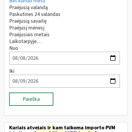
Bet kuriuo metu
Praėjusią valandą
Paskutines 24 valandas
Praėjusią savaitę
Praėjusį mėnesį
Praėjusiais metais
Laikotarpyje…
Nuo
Iki
Paieška
Kuriais atvejais
ir
kam taikoma importo PVM