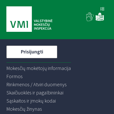
Prisijungti
Mokesčių mokėtojų informacija
Formos
Rinkmenos / Atviri duomenys
Skaičiuoklės ir pagalbininkai
Sąskaitos ir įmokų kodai
Mokesčių žinynas