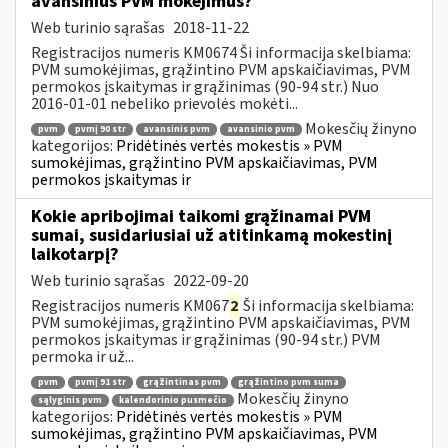
avansinius PVM mokėjimus?
Web turinio sąrašas
2018-11-22
Registracijos numeris KM0674 Ši informacija skelbiama:
PVM sumokėjimas, grąžintino PVM apskaičiavimas, PVM
permokos įskaitymas ir grąžinimas (90-94 str.) Nuo
2016-01-01 nebeliko prievolės mokėti...
Mokesčių žinyno
pvm
pvmį 90 str
avansinis pvm
avansinio pvm
kategorijos:
Pridėtinės vertės mokestis » PVM
sumokėjimas, grąžintino PVM apskaičiavimas, PVM
permokos įskaitymas ir
Kokie apribojimai taikomi grąžinamai PVM
sumai, susidariusiai už atitinkamą mokestinį
laikotarpį?
Web turinio sąrašas
2022-09-20
Registracijos numeris KM067
2
Ši informacija skelbiama:
PVM sumokėjimas, grąžintino PVM apskaičiavimas, PVM
permokos įskaitymas ir grąžinimas (90-94 str.) PVM
permoka ir už...
pvm
pvmį 91 str
grąžintinas pvm
grąžintino pvm suma
Mokesčių žinyno
sąlyginis pvm
kalendorinio pusmečio
kategorijos:
Pridėtinės vertės mokestis » PVM
sumokėjimas, grąžintino PVM apskaičiavimas, PVM