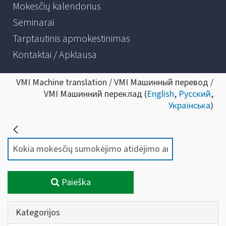
Mokesčių kalendorius
Seminarai
Tarptautinis apmokestinimas
Kontaktai / Apklausa
VMI Machine translation / VMI Машинный перевод /
VMI Машинний переклад (
English
,
Русский
,
Українська
)
Paieška
Kategorijos