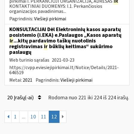
pirkimai I. PERKANČIOJI ORGANIZACIJA, ADRESAS
IR
KONTAKTINIAI DUOMENYS: I.1. Perkančiosios
organizacijos pavadinimas...
Pagrindinis:
Viešieji pirkimai
KONSULTACIJAI Dėl Elektroninių kasos aparatų
posistemio (i.EKA) e.Paslaugos „Kasos aparatų
ir
...kitų pardavimo taškų nuotolinis
registravimas
ir
būklių keitimas“ sukūrimo
paslaugų
Web turinio sąrašas
2021-03-23
https://cvpp.eviesiejipirkimai.lt/Notice/Details/2021-
646519
Metai:
2021
Pagrindinis:
Viešieji pirkimai
20 Įrašų(-ai)
Rodoma nuo 221 iki 224 iš 224 irašų.
1
...
10
11
12