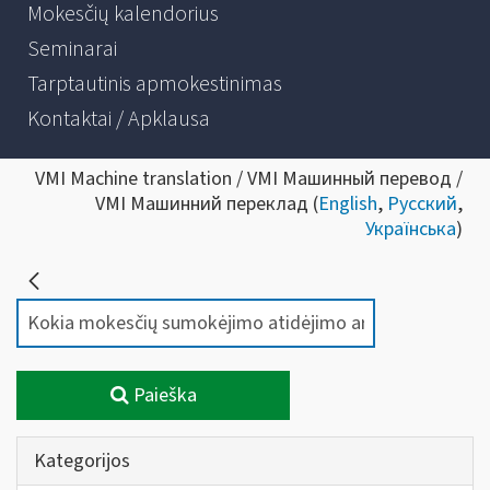
Mokesčių kalendorius
Seminarai
Tarptautinis apmokestinimas
Kontaktai / Apklausa
VMI Machine translation / VMI Машинный перевод /
VMI Машинний переклад (
English
,
Русский
,
Українська
)
Paieška
Kategorijos