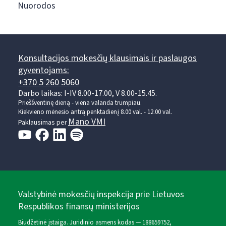
Nuorodos
Konsultacijos mokesčių klausimais ir paslaugos
gyventojams:
+370 5 260 5060
Darbo laikas: I-IV 8.00-17.00, V 8.00-15.45.
Prieššventinę dieną - viena valanda trumpiau.
Kiekvieno mėnesio antrą penktadienį 8.00 val. - 12.00 val.
Mano VMI
Paklausimas per
Valstybinė mokesčių inspekcija prie Lietuvos
Respublikos finansų ministerijos
Biudžetinė įstaiga. Juridinio asmens kodas — 188659752,