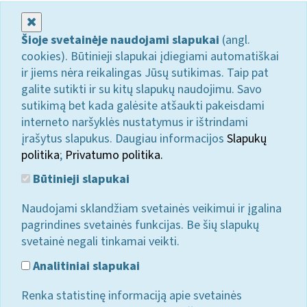
Uždaryti
Šioje svetainėje naudojami slapukai
(angl.
cookies). Būtinieji slapukai įdiegiami automatiškai
ir jiems nėra reikalingas Jūsų sutikimas. Taip pat
galite sutikti ir su kitų slapukų naudojimu. Savo
sutikimą bet kada galėsite atšaukti pakeisdami
interneto naršyklės nustatymus ir ištrindami
įrašytus slapukus. Daugiau informacijos
Slapukų
politika
;
Privatumo politika.
Būtinieji slapukai
Naudojami sklandžiam svetainės veikimui ir įgalina
pagrindines svetainės funkcijas. Be šių slapukų
svetainė negali tinkamai veikti.
Analitiniai slapukai
Renka statistinę informaciją apie svetainės