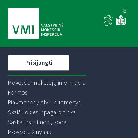
Prisijungti
Mokesčių mokėtojų informacija
Formos
Rinkmenos / Atviri duomenys
Skaičiuoklės ir pagalbininkai
Sąskaitos ir įmokų kodai
Mokesčių žinynas