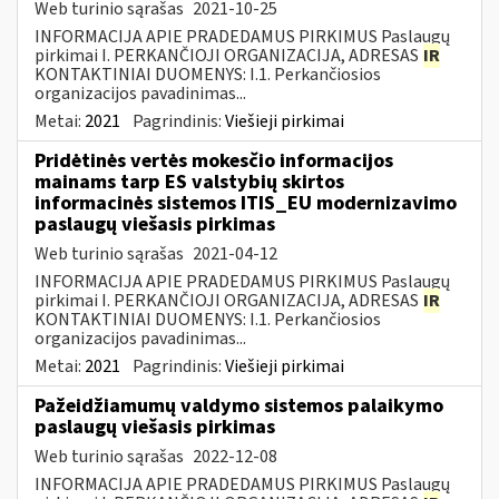
Web turinio sąrašas
2021-10-25
INFORMACIJA APIE PRADEDAMUS PIRKIMUS Paslaugų
pirkimai I. PERKANČIOJI ORGANIZACIJA, ADRESAS
IR
KONTAKTINIAI DUOMENYS: I.1. Perkančiosios
organizacijos pavadinimas...
Metai:
2021
Pagrindinis:
Viešieji pirkimai
Pridėtinės vertės mokesčio informacijos
mainams tarp ES valstybių skirtos
informacinės sistemos ITIS_EU modernizavimo
paslaugų viešasis pirkimas
Web turinio sąrašas
2021-04-12
INFORMACIJA APIE PRADEDAMUS PIRKIMUS Paslaugų
pirkimai I. PERKANČIOJI ORGANIZACIJA, ADRESAS
IR
KONTAKTINIAI DUOMENYS: I.1. Perkančiosios
organizacijos pavadinimas...
Metai:
2021
Pagrindinis:
Viešieji pirkimai
Pažeidžiamumų valdymo sistemos palaikymo
paslaugų viešasis pirkimas
Web turinio sąrašas
2022-12-08
INFORMACIJA APIE PRADEDAMUS PIRKIMUS Paslaugų