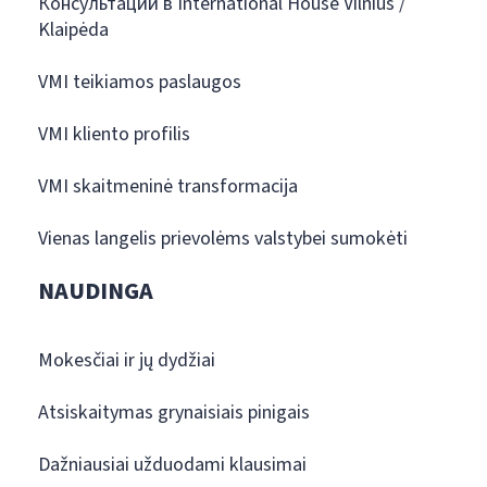
Консультации в International House Vilnius /
Klaipėda
VMI teikiamos paslaugos
VMI kliento profilis
VMI skaitmeninė transformacija
Vienas langelis prievolėms valstybei sumokėti
NAUDINGA
Mokesčiai ir jų dydžiai
Atsiskaitymas grynaisiais pinigais
Dažniausiai užduodami klausimai