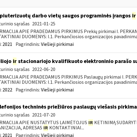
iuterizuotų darbo vietų saugos programinės įrangos
ir
urinio sąrašas
2021-01-25
RMACIJA APIE PRADEDAMUS PIRKIMUS Prekių pirkimai I. PERKA
KTINIAI DUOMENYS: I.1. Perkančiosios organizacijos pavadinimas
:
2021
Pagrindinis:
Viešieji pirkimai
liojo
ir
stacionariojo kvalifikuoto elektroninio parašo
urinio sąrašas
2022-06-20
RMACIJA APIE PRADEDAMUS PIRKIMUS Paslaugų pirkimai I. PER
KTINIAI DUOMENYS: I.1. Perkančiosios organizacijos pavadinimas
:
2022
Pagrindinis:
Viešieji pirkimai
elefonijos techninės priežiūros paslaugų viešasis pirkima
urinio sąrašas
2021-07-20
RMACIJA APIE NUSTATYTUS LAIMĖTOJUS
IR
KETINIMĄ SUDARYTI 
NIZACIJA, ADRESAS
IR
KONTAKTINIAI...
:
2021
Pagrindinis:
Viešieji pirkimai