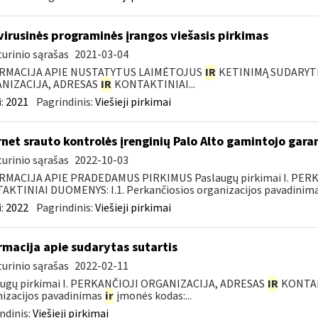
virusinės programinės įrangos viešasis pirkimas
urinio sąrašas
2021-03-04
RMACIJA APIE NUSTATYTUS LAIMĖTOJUS
IR
KETINIMĄ SUDARYTI 
NIZACIJA, ADRESAS
IR
KONTAKTINIAI...
:
2021
Pagrindinis:
Viešieji pirkimai
rnet srauto kontrolės įrenginių Palo Alto gamintojo gar
urinio sąrašas
2022-10-03
RMACIJA APIE PRADEDAMUS PIRKIMUS Paslaugų pirkimai I. PER
KTINIAI DUOMENYS: I.1. Perkančiosios organizacijos pavadinimas
:
2022
Pagrindinis:
Viešieji pirkimai
rmacija apie sudarytas sutartis
urinio sąrašas
2022-02-11
augų pirkimai I. PERKANČIOJI ORGANIZACIJA, ADRESAS
IR
KONTAKT
izacijos pavadinimas
ir
įmonės kodas:...
ndinis:
Viešieji pirkimai