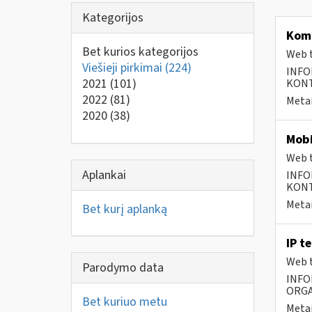
Kategorijos
Komp
Bet kurios kategorijos
Web t
Viešieji pirkimai
(224)
INFO
2021
(101)
KONTA
2022
(81)
Metai
2020
(38)
Mobi
Web t
Aplankai
INFO
KONTA
Metai
Bet kurį aplanką
IP t
Web t
Parodymo data
INFO
ORGA
Bet kuriuo metu
Metai