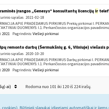
raminės įrangos „Genesys“ konsultantų licencijų
ir
telef
urinio sąrašas
2021-02-18
RMACIJA APIE PRADEDAMUS PIRKIMUS Prekių pirkimai I. PERKA
KTINIAI DUOMENYS: I.1. Perkančiosios organizacijos pavadinimas
:
2021
Pagrindinis:
Viešieji pirkimai
lpų remonto darbų (Šermukšnių g. 6, Vilniuje) viešasis 
urinio sąrašas
2020-10-20
RMACIJA APIE PRADEDAMUS PIRKIMUS Darbų pirkimai I. PERKA
KTINIAI DUOMENYS: I.1. Perkančiosios organizacijos pavadinimas
:
2020
Pagrindinis:
Viešieji pirkimai
šų(-ai)
Rodoma nuo 101 iki 120 iš 224 irašų.
. cookies). Būtinieji slapukai įdiegiami automatiškai ir jiems