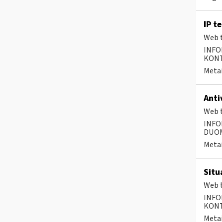
IP t
Web t
INFO
KONTA
Metai
Anti
Web t
INFO
DUOME
Metai
Situ
Web t
INFO
KONTA
Metai