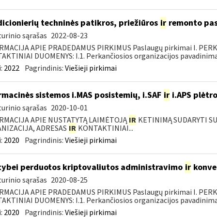
icionierių techninės patikros, priežiūros
ir
remonto pasl
urinio sąrašas
2022-08-23
RMACIJA APIE PRADEDAMUS PIRKIMUS Paslaugų pirkimai I. PER
KTINIAI DUOMENYS: I.1. Perkančiosios organizacijos pavadinimas
:
2022
Pagrindinis:
Viešieji pirkimai
rmacinės sistemos i.MAS posistemių, i.SAF
ir
i.APS plėtro
urinio sąrašas
2020-10-01
RMACIJA APIE NUSTATYTĄ LAIMĖTOJĄ
IR
KETINIMĄ SUDARYTI SUT
NIZACIJA, ADRESAS
IR
KONTAKTINIAI...
:
2020
Pagrindinis:
Viešieji pirkimai
tybei perduotos kriptovaliutos administravimo
ir
konve
urinio sąrašas
2020-08-25
RMACIJA APIE PRADEDAMUS PIRKIMUS Paslaugų pirkimai I. PER
KTINIAI DUOMENYS: I.1. Perkančiosios organizacijos pavadinimas
:
2020
Pagrindinis:
Viešieji pirkimai