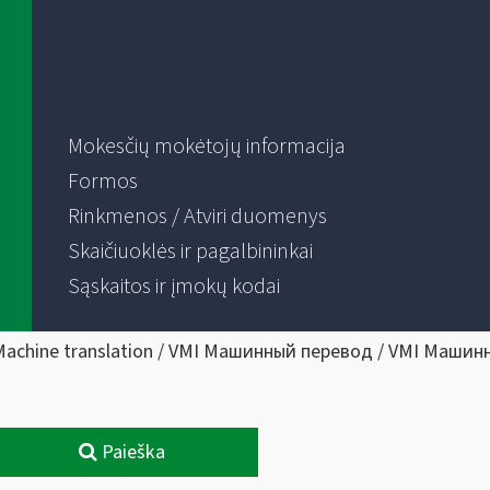
Mokesčių mokėtojų informacija
Formos
Rinkmenos / Atviri duomenys
Skaičiuoklės ir pagalbininkai
Sąskaitos ir įmokų kodai
Machine translation / VMI Машинный перевод / VMI Машин
Paieška