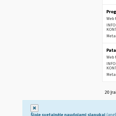
Prog
Web t
INFO
KONTA
Metai
Pata
Web t
INFO
KONTA
Metai
20 Įra
Uždaryti
Šioje svetainėje naudojami slapukai
(angl