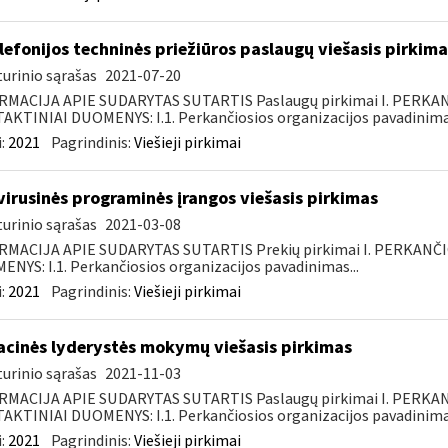
elefonijos techninės priežiūros paslaugų viešasis pirkima
urinio sąrašas
2021-07-20
RMACIJA APIE SUDARYTAS SUTARTIS Paslaugų pirkimai I. PERK
KTINIAI DUOMENYS: I.1. Perkančiosios organizacijos pavadinimas
:
2021
Pagrindinis:
Viešieji pirkimai
virusinės programinės įrangos viešasis pirkimas
urinio sąrašas
2021-03-08
RMACIJA APIE SUDARYTAS SUTARTIS Prekių pirkimai I. PERKANČ
NYS: I.1. Perkančiosios organizacijos pavadinimas...
:
2021
Pagrindinis:
Viešieji pirkimai
acinės lyderystės mokymų viešasis pirkimas
urinio sąrašas
2021-11-03
RMACIJA APIE SUDARYTAS SUTARTIS Paslaugų pirkimai I. PERK
KTINIAI DUOMENYS: I.1. Perkančiosios organizacijos pavadinimas
:
2021
Pagrindinis:
Viešieji pirkimai