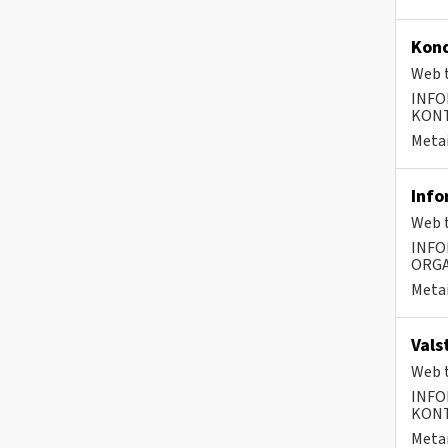
Kond
Web t
INFO
KONTA
Metai
Info
Web t
INFO
ORGA
Metai
Vals
Web t
INFO
KONTA
Metai