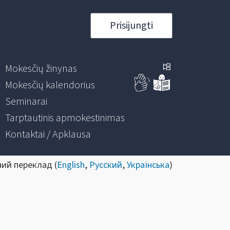
Prisijungti
Mokesčių žinynas
Mokesčių kalendorius
Seminarai
Tarptautinis apmokestinimas
Kontaktai / Apklausa
ний переклад (
English
,
Русский
,
Українська
)