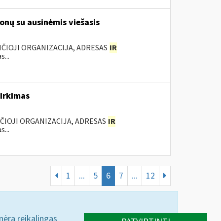
onų su ausinėmis viešasis
NČIOJI ORGANIZACIJA, ADRESAS
IR
...
pirkimas
NČIOJI ORGANIZACIJA, ADRESAS
IR
...
1
...
5
6
7
...
12
 nėra reikalingas