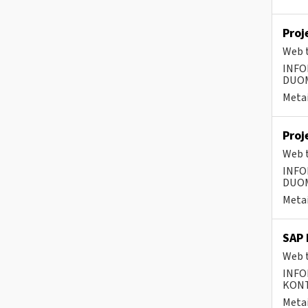
Proj
Web t
INFO
DUOME
Metai
Proj
Web t
INFO
DUOME
Metai
SAP 
Web t
INFO
KONTA
Metai