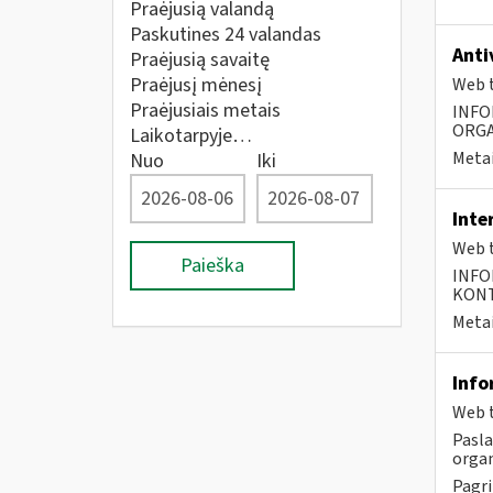
Praėjusią valandą
Paskutines 24 valandas
Anti
Praėjusią savaitę
Praėjusį mėnesį
Web t
Praėjusiais metais
INFO
ORGA
Laikotarpyje…
Metai
Nuo
Iki
Inte
Web t
Paieška
INFO
KONTA
Metai
Info
Web t
Pasl
organ
Pagri