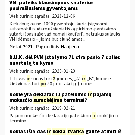
VMI pateiks klausimynus kauferius
pasirašiusiems gyventojams
Web turinio sąrašas
2021-12-06
Kiek daugiau nei 1000 gyventojų, kurie įsigydami
automobilį sudarė užsienietišką pirkimo-pardavimo
sutartį (pasirašė vadinamąjį kauferį), netrukus sulauks
VMI dėmesio – jiems bus siunčiamas...
Metai:
2021
Pagrindinis:
Naujiena
D.U.K. dėl PVM įstatymo 71 straipsnio 7 dalies
nuostatų taikymo
Web turinio sąrašas
2023-01-23
1. Tėvas
ir
sūnus turi
2
įmones, „A“
ir
„B“, kuriose
kiekvienas turi
po
50 proc. akcijų. Įmonės...
Kokie yra deklaracijų pateikimo
ir
pajamų
mokesčio
sumokėjimo
terminai?
Web turinio sąrašas
2019-02-21
Pajamų mokesčio deklaracijų pateikimo
ir
mokėjimo
terminai.
Kokias išlaidas
ir
kokia
tvarka
galite atimti iš