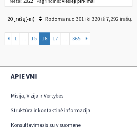
Metai:
2022
Pagrindinis:
Viešieji pirkimai
20 Įrašų(-ai)
Rodoma nuo 301 iki 320 iš 7,292 irašų.
1
...
15
16
17
...
365
APIE VMI
Misija, Vizija ir Vertybės
Struktūra ir kontaktinė informacija
Konsultavimasis su visuomene