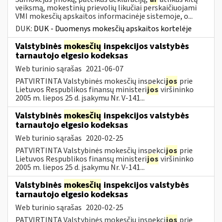
veiksmą, mokestinių prievolių likučiai perskaičiuojami
VMI mokesčių apskaitos informacinėje sistemoje, o...
DUK:
DUK - Duomenys mokesčių apskaitos kortelėje
Valstybinės
mokesčių
inspekcijos valstybės
tarnautojo elgesio kodeksas
Web turinio sąrašas
2021-06-07
PATVIRTINTA Valstybinės mokesčių inspekci
jos
prie
Lietuvos Respublikos finansų ministeri
jos
viršininko
2005 m. liepos 25 d. įsakymu Nr. V-141...
Valstybinės
mokesčių
inspekcijos valstybės
tarnautojo elgesio kodeksas
Web turinio sąrašas
2020-02-25
PATVIRTINTA Valstybinės mokesčių inspekci
jos
prie
Lietuvos Respublikos finansų ministeri
jos
viršininko
2005 m. liepos 25 d. įsakymu Nr. V-141...
Valstybinės
mokesčių
inspekcijos valstybės
tarnautojo elgesio kodeksas
Web turinio sąrašas
2020-02-25
PATVIRTINTA Valstybinės mokesčių inspekci
jos
prie