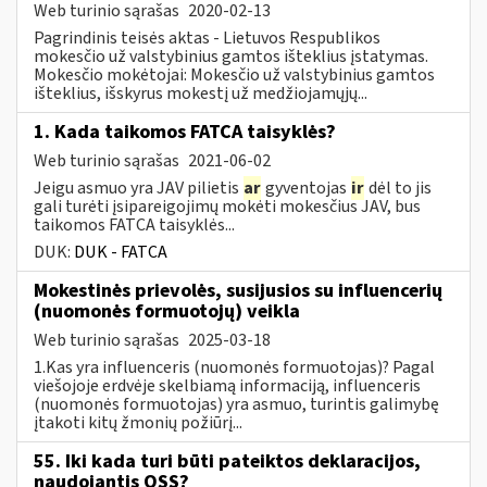
Web turinio sąrašas
2020-02-13
Pagrindinis teisės aktas - Lietuvos Respublikos
mokesčio už valstybinius gamtos išteklius įstatymas.
Mokesčio mokėtojai: Mokesčio už valstybinius gamtos
išteklius, išskyrus mokestį už medžiojamųjų...
1. Kada taikomos FATCA taisyklės?
Web turinio sąrašas
2021-06-02
Jeigu asmuo yra JAV pilietis
ar
gyventojas
ir
dėl to jis
gali turėti įsipareigojimų mokėti mokesčius JAV, bus
taikomos FATCA taisyklės...
DUK:
DUK - FATCA
Mokestinės prievolės, susijusios su influencerių
(nuomonės formuotojų) veikla
Web turinio sąrašas
2025-03-18
1.Kas yra influenceris (nuomonės formuotojas)? Pagal
viešojoje erdvėje skelbiamą informaciją, influenceris
(nuomonės formuotojas) yra asmuo, turintis galimybę
įtakoti kitų žmonių požiūrį...
55. Iki kada turi būti pateiktos deklaracijos,
naudojantis OSS?