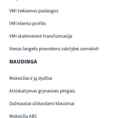
VMI teikiamos paslaugos
VMI kliento profilis
VMI skaitmeninė transformacija
Vienas langelis prievolėms valstybei sumokėti
NAUDINGA
Mokesčiai ir jų dydžiai
Atsiskaitymas grynaisiais pinigais
Dažniausiai užduodami klausimai
Mokesčių ABC