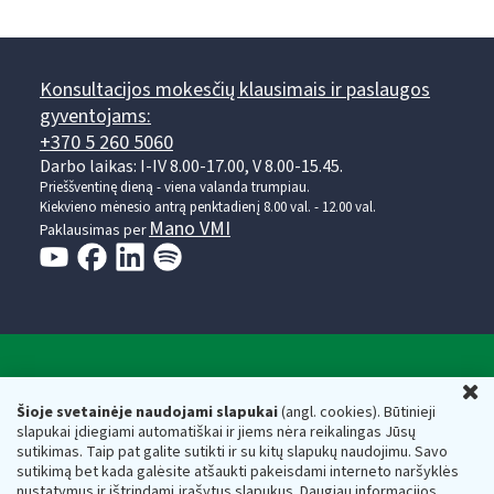
Konsultacijos mokesčių klausimais ir paslaugos
gyventojams:
+370 5 260 5060
Darbo laikas: I-IV 8.00-17.00, V 8.00-15.45.
Prieššventinę dieną - viena valanda trumpiau.
Kiekvieno mėnesio antrą penktadienį 8.00 val. - 12.00 val.
Mano VMI
Paklausimas per
Valstybinė mokesčių inspekcija prie Lietuvos
U
Respublikos finansų ministerijos
Šioje svetainėje naudojami slapukai
(angl. cookies). Būtinieji
slapukai įdiegiami automatiškai ir jiems nėra reikalingas Jūsų
Biudžetinė įstaiga. Juridinio asmens kodas — 188659752,
sutikimas. Taip pat galite sutikti ir su kitų slapukų naudojimu. Savo
adresas: Vasario 16-osios g. 14, 01107 Vilnius, Lietuva, el.paštas:
sutikimą bet kada galėsite atšaukti pakeisdami interneto naršyklės
vmi@vmi.lt
, E. pristatymo dėžutės adresas 188659752
nustatymus ir ištrindami įrašytus slapukus. Daugiau informacijos