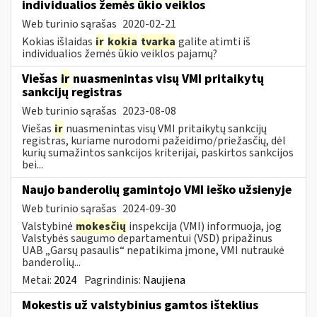
individualios žemės ūkio veiklos
Web turinio sąrašas
2020-02-21
Kokias išlaidas
ir
kokia
tvarka
galite atimti iš
individualios žemės ūkio veiklos pajamų?
Viešas
ir
nuasmenintas visų VMI pritaikytų
sankcijų registras
Web turinio sąrašas
2023-08-08
Viešas
ir
nuasmenintas visų VMI pritaikytų sankcijų
registras, kuriame nurodomi pažeidimo/priežasčių, dėl
kurių sumažintos sankcijos kriterijai, paskirtos sankcijos
bei...
Naujo banderolių gamintojo VMI ieško užsienyje
Web turinio sąrašas
2024-09-30
Valstybinė
mokesčių
inspekcija (VMI) informuoja, jog
Valstybės saugumo departamentui (VSD) pripažinus
UAB „Garsų pasaulis“ nepatikima įmone, VMI nutraukė
banderolių...
Metai:
2024
Pagrindinis:
Naujiena
Mokestis už valstybinius gamtos išteklius