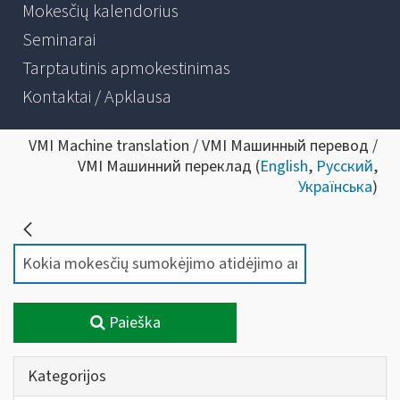
Mokesčių kalendorius
Seminarai
Tarptautinis apmokestinimas
Kontaktai / Apklausa
VMI Machine translation / VMI Машинный перевод /
VMI Машинний переклад (
English
,
Русский
,
Українська
)
Paieška
Kategorijos