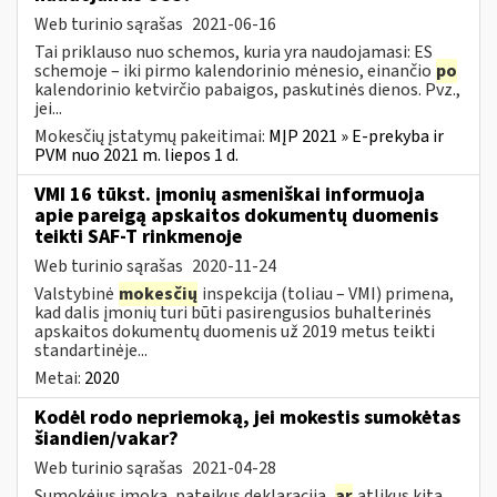
Web turinio sąrašas
2021-06-16
Tai priklauso nuo schemos, kuria yra naudojamasi: ES
schemoje – iki pirmo kalendorinio mėnesio, einančio
po
kalendorinio ketvirčio pabaigos, paskutinės dienos. Pvz.,
jei...
Mokesčių įstatymų pakeitimai:
MĮP 2021 » E-prekyba ir
PVM nuo 2021 m. liepos 1 d.
VMI 16 tūkst. įmonių asmeniškai informuoja
apie pareigą apskaitos dokumentų duomenis
teikti SAF-T rinkmenoje
Web turinio sąrašas
2020-11-24
Valstybinė
mokesčių
inspekcija (toliau – VMI) primena,
kad dalis įmonių turi būti pasirengusios buhalterinės
apskaitos dokumentų duomenis už 2019 metus teikti
standartinėje...
Metai:
2020
Kodėl rodo nepriemoką, jei mokestis sumokėtas
šiandien/vakar?
Web turinio sąrašas
2021-04-28
Sumokėjus įmoką, pateikus deklaraciją,
ar
atlikus kitą