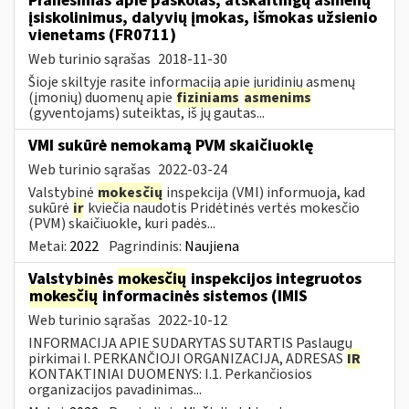
Pranešimas apie paskolas, atskaitingų asmenų
įsiskolinimus, dalyvių įmokas, išmokas užsienio
vienetams (FR0711)
Web turinio sąrašas
2018-11-30
Šioje skiltyje rasite informaciją apie juridinių asmenų
(įmonių) duomenų apie
fiziniams
asmenims
(gyventojams) suteiktas, iš jų gautas...
VMI sukūrė nemokamą PVM skaičiuoklę
Web turinio sąrašas
2022-03-24
Valstybinė
mokesčių
inspekcija (VMI) informuoja, kad
sukūrė
ir
kviečia naudotis Pridėtinės vertės mokesčio
(PVM) skaičiuokle, kuri padės...
Metai:
2022
Pagrindinis:
Naujiena
Valstybinės
mokesčių
inspekcijos integruotos
mokesčių
informacinės sistemos (IMIS
Web turinio sąrašas
2022-10-12
INFORMACIJA APIE SUDARYTAS SUTARTIS Paslaugų
pirkimai I. PERKANČIOJI ORGANIZACIJA, ADRESAS
IR
KONTAKTINIAI DUOMENYS: I.1. Perkančiosios
organizacijos pavadinimas...