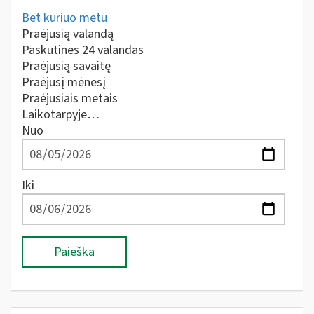
Bet kuriuo metu
Praėjusią valandą
Paskutines 24 valandas
Praėjusią savaitę
Praėjusį mėnesį
Praėjusiais metais
Laikotarpyje…
Nuo
Iki
Paieška