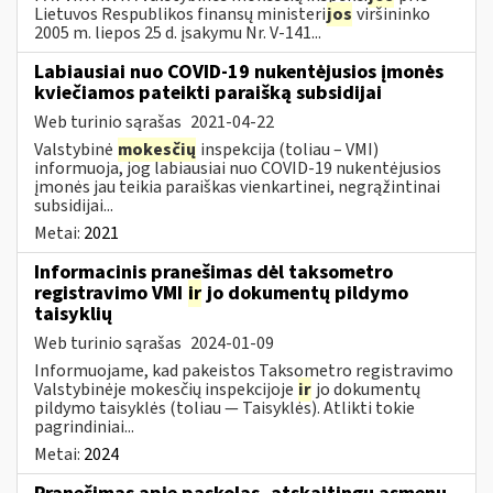
Lietuvos Respublikos finansų ministeri
jos
viršininko
2005 m. liepos 25 d. įsakymu Nr. V-141...
Labiausiai nuo COVID-19 nukentėjusios įmonės
kviečiamos pateikti paraišką subsidijai
Web turinio sąrašas
2021-04-22
Valstybinė
mokesčių
inspekcija (toliau – VMI)
informuoja, jog labiausiai nuo COVID-19 nukentėjusios
įmonės jau teikia paraiškas vienkartinei, negrąžintinai
subsidijai...
Metai:
2021
Informacinis pranešimas dėl taksometro
registravimo VMI
ir
jo dokumentų pildymo
taisyklių
Web turinio sąrašas
2024-01-09
Informuojame, kad pakeistos Taksometro registravimo
Valstybinėje mokesčių inspekcijoje
ir
jo dokumentų
pildymo taisyklės (toliau — Taisyklės). Atlikti tokie
pagrindiniai...
Metai:
2024