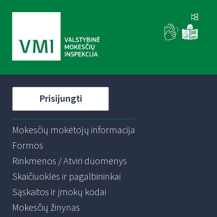
Prisijungti
Mokesčių mokėtojų informacija
Formos
Rinkmenos / Atviri duomenys
Skaičiuoklės ir pagalbininkai
Sąskaitos ir įmokų kodai
Mokesčių žinynas