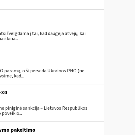
tsižvelgdama į tai, kad daugėja atvejų, kai
aiškina...
PNO paramą, o ši perveda Ukrainos PNO (ne
sime, kad...
-30
ė piniginė sankcija – Lietuvos Respublikos
poveikio...
ymo pakeitimo