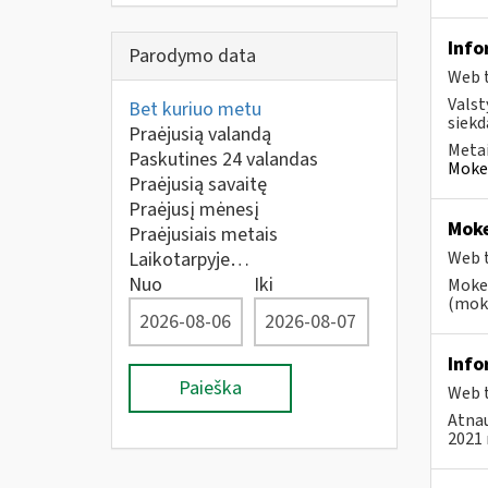
Info
Parodymo data
Web t
Valst
Bet kuriuo metu
siekd
Praėjusią valandą
Metai
Paskutines 24 valandas
Mokes
Praėjusią savaitę
Praėjusį mėnesį
Moke
Praėjusiais metais
Laikotarpyje…
Web t
Nuo
Iki
Mokes
(moke
Info
Paieška
Web t
Atnau
2021 