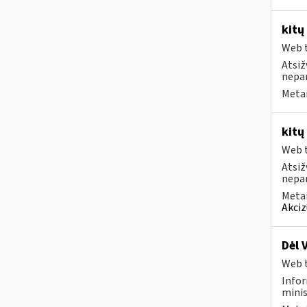
kitų
Web t
Atsiž
nepa
Metai
kitų
Web t
Atsiž
nepa
Metai
Akciz
Dėl 
Web t
Infor
minis