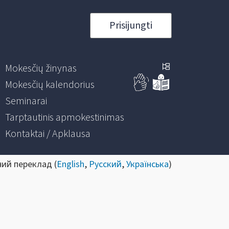
Prisijungti
Mokesčių žinynas
Mokesčių kalendorius
Seminarai
Tarptautinis apmokestinimas
Kontaktai / Apklausa
ний переклад (
English
,
Русский
,
Українська
)