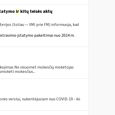
statymo
ir
kitų teisės aktų
erijos (toliau — VMI prie FM) informuoja, kad
istravimo įstatymo pakeitimai nuo 2024 m.
eškojimas Ne visuomet mokesčių mokėtojas
umokėti mokesčius...
nės verslui, nukentėjusiam nuo COVID-19 - iki