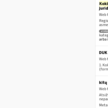
Kok
juri
Web t
Regis
asmen
atidė
kateg
arba 
DUK 
Web t
1. Ko
(form
kitų
Web t
Atsiž
nepa
Metai