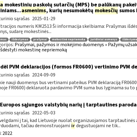
ia
mokestinių paskolų sutarčių (MPS) be palūkanų pake
diniams...
asmenims
, kurių nesumokėtų
mokesčių
sumos b
urinio sąrašas
2025-01-29
tracijos numeris KM2513 Ši informacija skelbiama: Prašymas išdė
ys, sudarę mokestinės...
jimas
išdėstymas
prašymai
mokestinė nepriemoka
juridiniai asmenys
išdėstymo
orijos:
Prašymai, pažymos ir mokėjimo duomenys » Pažymų užsaky
išdėstyti mokestinę nepriemoką
dėl PVM deklaracijos (formos FR0600) vertinimo PVM de
urinio sąrašas
2024-09-09
kie nauji duomenys bus vertinami pateikus PVM deklaraciją FR060
oje FR0600) deklaruota pardavimo PVM suma bus lyginama su to p
 Europos sąjungos valstybių narių į tarptautines paroda
urinio sąrašas
2022-05-03
velgdami į tai, kad Lietuvoje nuolat organizuojamos tarptautinės 
rduodami, tačiau demonstruojami
ir
degustuojami ne tik...
:
2022