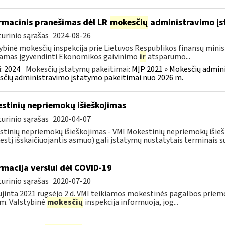
rmacinis pranešimas dėl LR
mokesčių
administravimo į
urinio sąrašas
2024-08-26
ybinė mokesčių inspekcija prie Lietuvos Respublikos finansų minist
amas įgyvendinti Ekonomikos gaivinimo
ir
atsparumo...
:
2024
Mokesčių įstatymų pakeitimai:
MĮP 2021 » Mokesčių admin
čių administravimo įstatymo pakeitimai nuo 2026 m.
stinių nepriemokų išieškojimas
urinio sąrašas
2020-04-07
tinių nepriemokų išieškojimas - VMI Mokestinių nepriemokų iši
stį išskaičiuojantis asmuo) gali įstatymų nustatytais terminais s
rmacija verslui dėl COVID-19
urinio sąrašas
2020-07-20
jinta 2021 rugsėjo 2 d. VMI teikiamos mokestinės pagalbos priemo
m. Valstybinė
mokesčių
inspekcija informuoja, jog...