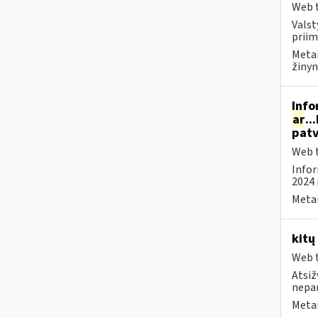
Web t
Valst
priim
Metai
žinyn
Info
ar
..
patv
Web t
Infor
2024 
Metai
kitų
Web t
Atsiž
nepa
Metai