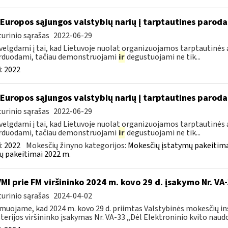
 Europos sąjungos valstybių narių į tarptautines paroda
urinio sąrašas
2022-06-29
velgdami į tai, kad Lietuvoje nuolat organizuojamos tarptautinės 
rduodami, tačiau demonstruojami
ir
degustuojami ne tik...
:
2022
 Europos sąjungos valstybių narių į tarptautines paroda
urinio sąrašas
2022-06-29
velgdami į tai, kad Lietuvoje nuolat organizuojamos tarptautinės 
rduodami, tačiau demonstruojami
ir
degustuojami ne tik...
:
2022
Mokesčių žinyno kategorijos:
Mokesčių įstatymų pakeitima
ų pakeitimai 2022 m.
VMI prie FM viršininko 2024 m. kovo 29 d. įsakymo Nr. VA
urinio sąrašas
2024-04-02
muojame, kad 2024 m. kovo 29 d. priimtas Valstybinės mokesčių in
terijos viršininko įsakymas Nr. VA-33 „Dėl Elektroninio kvito naudo