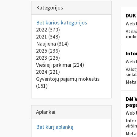
Kategorijos
DUK 
Bet kurios kategorijos
Web t
2022
(370)
Atnau
2021
(348)
mokes
Naujiena
(314)
2025
(236)
Info
2023
(225)
Web t
Viešieji pirkimai
(224)
Valst
2024
(221)
siekd
Gyventojų pajamų mokestis
Metai
(151)
Dėl 
paga
Aplankai
Web t
Infor
virši
Bet kurį aplanką
Metai