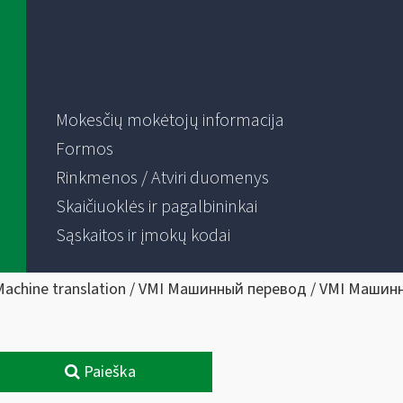
Mokesčių mokėtojų informacija
Formos
Rinkmenos / Atviri duomenys
Skaičiuoklės ir pagalbininkai
Sąskaitos ir įmokų kodai
Machine translation / VMI Машинный перевод / VMI Машин
Paieška