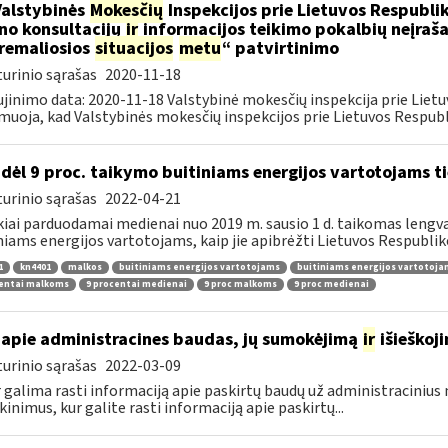
Valstybinės
Mokesčių
Inspekcijos prie Lietuvos Respublik
ino konsultacijų
ir
informacijos teikimo pokalbių neįrašan
remaliosios
situacijos
metu
“ patvirtinimo
urinio sąrašas
2020-11-18
jinimo data: 2020-11-18 Valstybinė mokesčių inspekcija prie Lietu
muoja, kad Valstybinės mokesčių inspekcijos prie Lietuvos Respubli
dėl 9 proc. taikymo buitiniams energijos vartotojams
urinio sąrašas
2022-04-21
kiai parduodamai medienai nuo 2019 m. sausio 1 d. taikomas lengvat
niams energijos vartotojams, kaip jie apibrėžti Lietuvos Respubliko
1
kn4401
malkos
buitiniams energijos vartotojams
buitiniams energijos vartotoj
centai malkoms
9 procentai medienai
9 proc malkoms
9 proc medienai
apie administracines baudas, jų sumokėjimą
ir
išieškoj
urinio sąrašas
2022-03-09
r galima rasti informaciją apie paskirtų baudų už administraciniu
kinimus, kur galite rasti informaciją apie paskirtų...