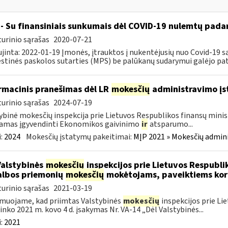
- Su finansiniais sunkumais dėl COVID-19 nulemtų padar
urinio sąrašas
2020-07-21
jinta: 2022-01-19 Įmonės, įtrauktos į nukentėjusių nuo Covid-19 są
tinės paskolos sutarties (MPS) be palūkanų sudarymui galėjo pateik
rmacinis pranešimas dėl LR
mokesčių
administravimo į
urinio sąrašas
2024-07-19
ybinė mokesčių inspekcija prie Lietuvos Respublikos finansų minist
amas įgyvendinti Ekonomikos gaivinimo
ir
atsparumo...
:
2024
Mokesčių įstatymų pakeitimai:
MĮP 2021 » Mokesčių admin
Valstybinės
mokesčių
inspekcijos prie Lietuvos Respublik
lbos priemonių
mokesčių
mokėtojams, paveiktiems kor
urinio sąrašas
2021-03-19
muojame, kad priimtas Valstybinės
mokesčių
inspekcijos prie Li
ninko 2021 m. kovo 4 d. įsakymas Nr. VA-14 „Dėl Valstybinės...
:
2021