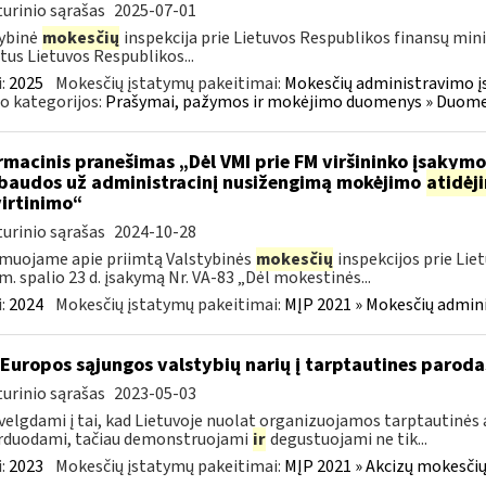
urinio sąrašas
2025-07-01
ybinė
mokesčių
inspekcija prie Lietuvos Respublikos finansų mini
tus Lietuvos Respublikos...
:
2025
Mokesčių įstatymų pakeitimai:
Mokesčių administravimo į
o kategorijos:
Prašymai, pažymos ir mokėjimo duomenys » Duomenų
rmacinis pranešimas „Dėl VMI prie FM viršininko įsakym
.baudos už administracinį nusižengimą mokėjimo
atidėj
irtinimo“
urinio sąrašas
2024-10-28
muojame apie priimtą Valstybinės
mokesčių
inspekcijos prie Lie
m. spalio 23 d. įsakymą Nr. VA-83 „Dėl mokestinės...
:
2024
Mokesčių įstatymų pakeitimai:
MĮP 2021 » Mokesčių admin
 Europos sąjungos valstybių narių į tarptautines paroda
urinio sąrašas
2023-05-03
velgdami į tai, kad Lietuvoje nuolat organizuojamos tarptautinės 
rduodami, tačiau demonstruojami
ir
degustuojami ne tik...
:
2023
Mokesčių įstatymų pakeitimai:
MĮP 2021 » Akcizų mokesčių