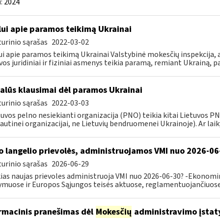
:
2024
lui apie paramos teikimą Ukrainai
urinio sąrašas
2022-03-02
ui apie paramos teikimą Ukrainai Valstybinė mokesčių inspekcija, a
vos juridiniai ir fiziniai asmenys teikia paramą, remiant Ukrainą, pa
alūs klausimai dėl paramos Ukrainai
urinio sąrašas
2022-03-03
tuvos pelno nesiekianti organizacija (PNO) teikia kitai Lietuvos 
autinei organizacijai, ne Lietuvių bendruomenei Ukrainoje). Ar laiky
o langelio prievolės, administruojamos VMI nuo 2026-06
urinio sąrašas
2026-06-29
ias naujas prievoles administruoja VMI nuo 2026-06-30? -Ekonomin
ymuose ir Europos Sąjungos teisės aktuose, reglamentuojančiuose 
rmacinis pranešimas dėl
Mokesčių
administravimo įstat