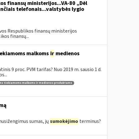
os finansų ministerijos...VA-80 „Dėl
čiais telefonais...valstybės lygio
vos Respublikos finansų ministerijos
kos finansų...
 tiekiamoms malkoms
ir
medienos
inis 9 proc. PVM tarifas? Nuo 2019 m. sausio 1 d.
s...
ams tiekiamoms malkoms ir medienos produktams
imą
s nusižengimus sumas, jų
sumokėjimo
terminus?