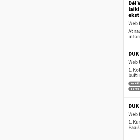
Dėl 
laik
ekst
Web t
Atnau
infor
DUK 
Web t
1. Ko
buiti
kn 440
9 pro
DUK 
Web t
1. Ku
Paaiš