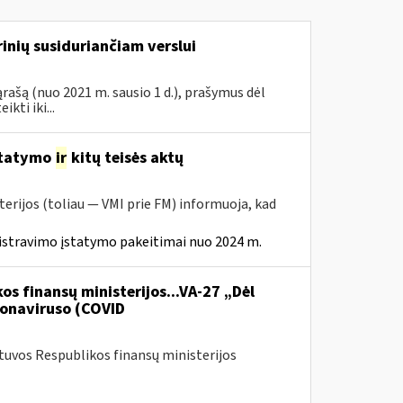
inių susiduriančiam verslui
rašą (nuo 2021 m. sausio 1 d.), prašymus dėl
ti iki...
statymo
ir
kitų teisės aktų
erijos (toliau — VMI prie FM) informuoja, kad
istravimo įstatymo pakeitimai nuo 2024 m.
os finansų ministerijos...VA-27 „Dėl
onaviruso (COVID
etuvos Respublikos finansų ministerijos