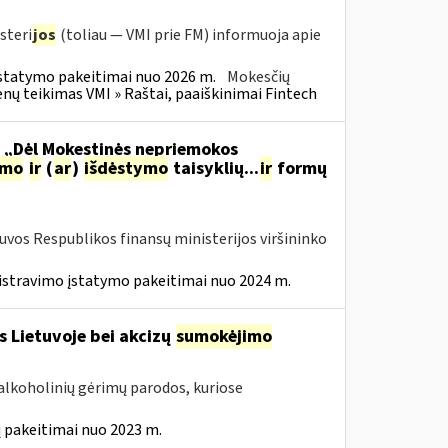
steri
jos
(toliau — VMI prie FM) informuoja apie
statymo pakeitimai nuo 2026 m.
Mokesčių
 teikimas VMI » Raštai, paaiškinimai Fintech
o „Dėl Mokestinės nepriemokos
imo
ir
(
ar
)
išdėstymo
taisyklių...
ir
formų
tuvos Respublikos finansų ministerijos viršininko
istravimo įstatymo pakeitimai nuo 2024 m.
s Lietuvoje bei akcizų
sumokėjimo
alkoholinių gėrimų parodos, kuriose
 pakeitimai nuo 2023 m.