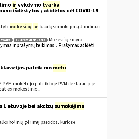
itimo
ir
vykdymo
tvarka
uvo išdėstytos / atidėtos dėl COVID-19
styti
mokesčių
ar
baudų sumokėjimą Juridiniai
Mokesčių žinyno
 tvarka
ekstremali situacija
mas ir prašymų teikimas » Prašymas atidėti
klaracijos pateikimo
metu
0? PVM mokėtojo pateiktoje PVM deklaracijoje
aties mokestinio...
s Lietuvoje bei akcizų
sumokėjimo
alkoholinių gėrimų parodos, kuriose