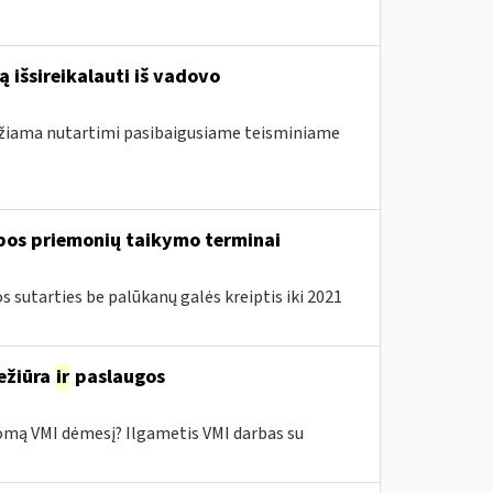
 išsireikalauti iš vadovo
ndžiama nutartimi pasibaigusiame teisminiame
lbos priemonių taikymo terminai
sutarties be palūkanų galės kreiptis iki 2021
ežiūra
ir
paslaugos
domą VMI dėmesį? Ilgametis VMI darbas su