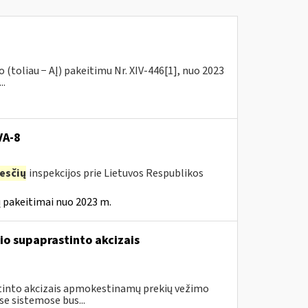
(toliau − AĮ) pakeitimu Nr. XIV-446[1], nuo 2023
..
VA-8
esčių
inspekcijos prie Lietuvos Respublikos
 pakeitimai nuo 2023 m.
io supaprastinto akcizais
astinto akcizais apmokestinamų prekių vežimo
e sistemose bus...