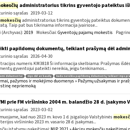
okesčių
administratorius tikrins gyventojo pateiktus i
urinio sąrašas
2019-03-12
mokesčių
administratorius tikrins gyventojų pateiktus dokument
atą. Taip pat bus tikrinama informacija įvairiose...
 (Archyvas):
2019
Mokesčiai:
Gyventojų pajamų mokestis
Pagrind
ikti papildomų dokumentų, teikiant prašymą dėl admi
urinio sąrašas
2026-04-30
tracijos numeris KM3818 Ši informacija skelbiama: Prašymas išdė
entų gyventojui pateikti nereikia, jeigu tenkinamos...
domi dokumentai
mps dėl an baudų
kada nereikia papildomų dokumentų teikiant mps pr
mai, pažymos ir mokėjimo duomenys » Pažymų užsakymas ir prašym
stinę nepriemoką
VMI prie FM viršininko 2004 m. balandžio 28 d. įsakymo 
urinio sąrašas
2023-03-02
muojame, kad nuo 2023 m. kovo 1 d. įsigaliojo Valstybinės
mokesč
terijos viršininko 2023 m. vasario 28 d. įsakymas...
čių įstatymų pakeitimai:
MĮP 2021 » Akcizų mokesčių pakeitimai 