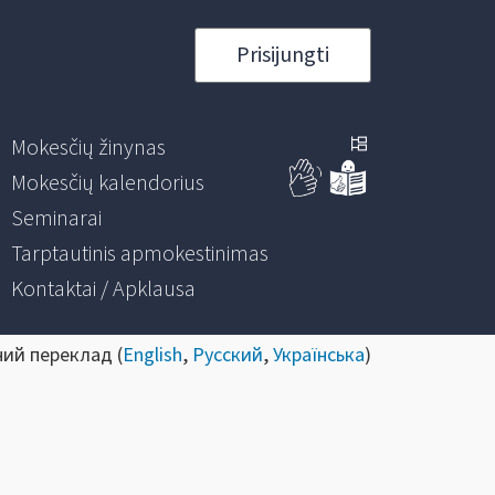
Prisijungti
Mokesčių žinynas
Mokesčių kalendorius
Seminarai
Tarptautinis apmokestinimas
Kontaktai / Apklausa
ний переклад (
English
,
Русский
,
Українська
)