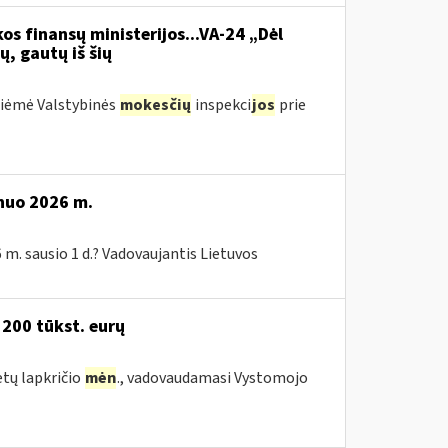
os finansų ministerijos...VA-24 „Dėl
ų, gautų iš šių
priėmė Valstybinės
mokesčių
inspekci
jos
prie
 nuo 2026 m.
 m. sausio 1 d.? Vadovaujantis Lietuvos
 200 tūkst. eurų
etų lapkričio
mėn
., vadovaudamasi Vystomojo