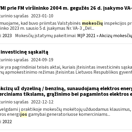
VMI prie FM viršininko 2004 m. gegužės 26 d. įsakymo V
urinio sąrašas
2023-01-10
muojame, kad buvo priimtas Valstybinės
mokesčių
inspekcijos pr
ninko 2023 m. sausio 5 d. įsakymas Nr. VA-3 „Dėl...
:
2023
Mokesčių įstatymų pakeitimai:
MĮP 2021 » Akcizų mokesčių
 investicinę sąskaitą
urinio sąrašas
2024-09-19
ie yra pagrindiniai teisės aktai, kuriais įteisintas investicinės są
ų apmokestinimo režimas įteisintas Lietuvos Respublikos gyvento
akcizų už dyzeliną / benziną, sunaudojamą elektros ene
rciniams tikslams, grąžinimo bei pagamintos elektros 
urinio sąrašas
2022-12-12
velgdami į praktikoje mokesčių mokėtojų užduodamus klausimus, s
ros energi
jos
gamybai generatoriuose komerciniams...
:
2022