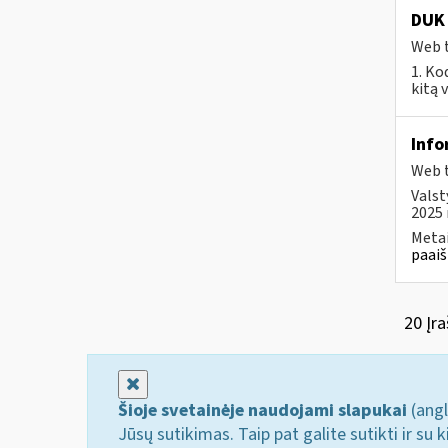
DUK 
Web t
1. Ko
kitą 
Info
Web t
Valst
2025 
Metai
paaiš
20 Įra
Uždaryti
Šioje svetainėje naudojami slapukai
(angl
Jūsų sutikimas. Taip pat galite sutikti ir s