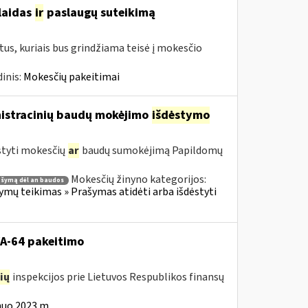
šlaidas
ir
paslaugų suteikimą
us, kuriais bus grindžiama teisė į mokesčio
inis:
Mokesčių pakeitimai
nistracinių baudų mokėjimo
išdėstymo
styti mokesčių
ar
baudų sumokėjimą Papildomų
Mokesčių žinyno kategorijos:
ašymą dėl an baudos
ų teikimas » Prašymas atidėti arba išdėstyti
VA-64 pakeitimo
ių
inspekcijos prie Lietuvos Respublikos finansų
nuo 2023 m.