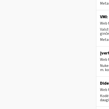
Metai
VMI:
Web t
Valst
ginče
Metai
Įver
Web t
Nuke
m. kov
Dide
Web t
Kodėl
daugi