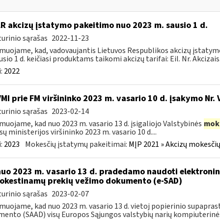
LR akcizų įstatymo pakeitimo nuo 2023 m. sausio 1 d.
urinio sąrašas
2022-11-23
muojame, kad, vadovaujantis Lietuvos Respublikos akcizų įstatymo 
sio 1 d. keičiasi produktams taikomi akcizų tarifai: Eil. Nr. Akcizais.
:
2022
VMI prie FM viršininko 2023 m. vasario 10 d. įsakymo Nr. 
urinio sąrašas
2023-02-14
muojame, kad nuo 2023 m. vasario 13 d. įsigaliojo Valstybinės
mok
sų ministerijos viršininko 2023 m. vasario 10 d....
:
2023
Mokesčių įstatymų pakeitimai:
MĮP 2021 » Akcizų mokesčių
nuo 2023 m. vasario 13 d. pradedamo naudoti elektronin
kestinamų prekių vežimo dokumento (e-SAD)
urinio sąrašas
2023-02-07
muojame, kad nuo 2023 m. vasario 13 d. vietoj popierinio supapr
ento (SAAD) visų Europos Sąjungos valstybių narių kompiuterinės