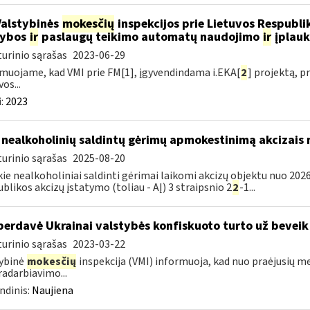
Valstybinės
mokesčių
inspekcijos prie Lietuvos Respublik
kybos
ir
paslaugų teikimo automatų naudojimo
ir
įplauk
urinio sąrašas
2023-06-29
muojame, kad VMI prie FM[1], įgyvendindama i.EKA[
2
] projektą, 
os...
:
2023
 nealkoholinių saldintų gėrimų apmokestinimą akcizais
urinio sąrašas
2025-08-20
kie nealkoholiniai saldinti gėrimai laikomi akcizų objektu nuo 2026
blikos akcizų įstatymo (toliau - AĮ) 3 straipsnio 2
2
-1...
perdavė Ukrainai valstybės konfiskuoto turto už beveik
urinio sąrašas
2023-03-22
ybinė
mokesčių
inspekcija (VMI) informuoja, kad nuo praėjusių m
adarbiavimo...
ndinis:
Naujiena