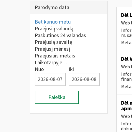
Parodymo data
Dėl 
Bet kuriuo metu
Web t
Praėjusią valandą
Infor
Paskutines 24 valandas
m. sau
Praėjusią savaitę
Metai
Praėjusį mėnesį
Praėjusiais metais
Dėl 
Laikotarpyje…
Web t
Nuo
Iki
Infor
finan
Metai
Paieška
Dėl 
apmo
Web t
Infor
dokum