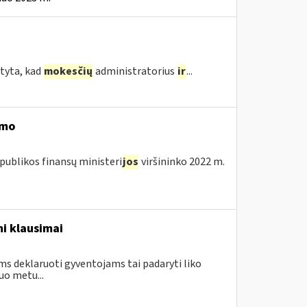
tyta, kad
mokesčių
administratorius
ir
...
imo
publikos finansų ministeri
jos
viršininko 2022 m.
i klausimai
ms deklaruoti gyventojams tai padaryti liko
uo metu...