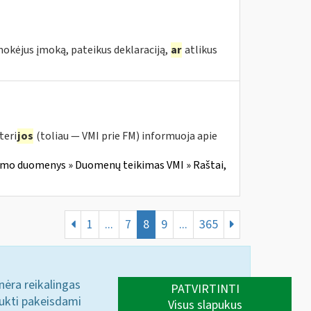
mokėjus įmoką, pateikus deklaraciją,
ar
atlikus
teri
jos
(toliau — VMI prie FM) informuoja apie
imo duomenys » Duomenų teikimas VMI » Raštai,
1
...
7
8
9
...
365
 nėra reikalingas
PATVIRTINTI
aukti pakeisdami
Visus slapukus