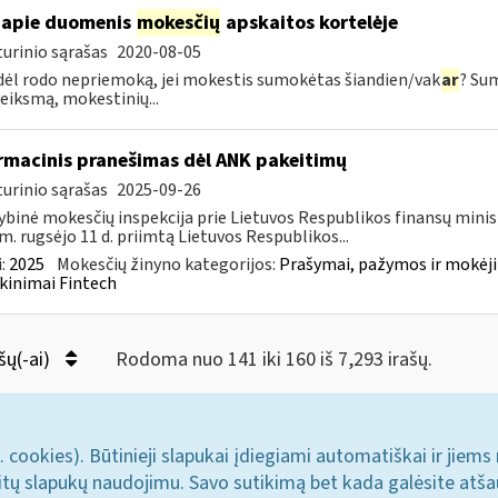
apie duomenis
mokesčių
apskaitos kortelėje
urinio sąrašas
2020-08-05
dėl rodo nepriemoką, jei mokestis sumokėtas šiandien/vak
ar
? Su
veiksmą, mokestinių...
rmacinis pranešimas dėl ANK pakeitimų
urinio sąrašas
2025-09-26
ybinė mokesčių inspekcija prie Lietuvos Respublikos finansų minis
m. rugsėjo 11 d. priimtą Lietuvos Respublikos...
:
2025
Mokesčių žinyno kategorijos:
Prašymai, pažymos ir mokėj
kinimai Fintech
šų(-ai)
Rodoma nuo 141 iki 160 iš 7,293 irašų.
. cookies). Būtinieji slapukai įdiegiami automatiškai ir jiems
u kitų slapukų naudojimu. Savo sutikimą bet kada galėsite atš