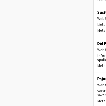
Susi
Web t
Lietu
Metai
Dėl 
Web t
Infor
spalio
Metai
Paja
Web t
Valst
savai
Metai