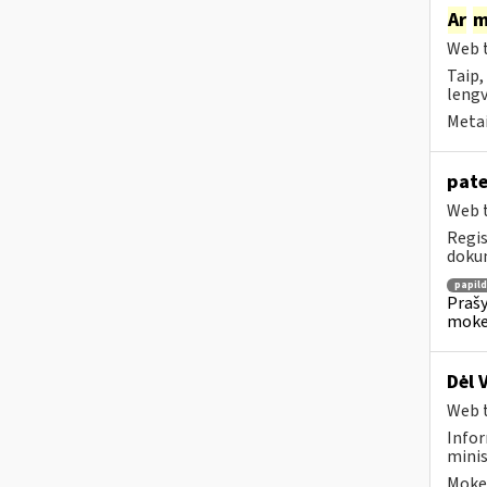
Ar
m
Web t
Taip,
lengv
Metai
pate
Web t
Regis
dokum
papil
Prašy
moke
Dėl 
Web t
Infor
minis
Mokes