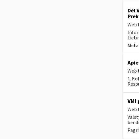
Dėl 
Pre
Web t
Infor
Lietuv
Metai
Apie
Web t
1. Ko
Respu
VMI 
Web t
Valst
bendr
Pagri