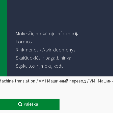
Mokesčių mokėtojų informacija
Formos
Rinkmenos / Atviri duomenys
Skaičiuoklės ir pagalbininkai
Sąskaitos ir įmokų kodai
Machine translation / VMI Машинный перевод / VMI Машин
Paieška