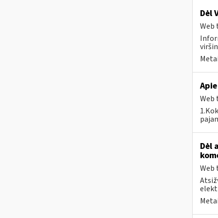
Dėl 
Web t
Infor
virši
Metai
Apie
Web t
1.Kok
pajam
Dėl 
kome
Web t
Atsiž
elekt
Metai