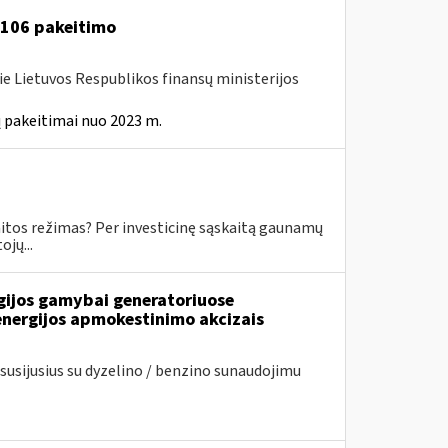
A-106 pakeitimo
ie Lietuvos Respublikos finansų ministerijos
 pakeitimai nuo 2023 m.
skaitos režimas? Per investicinę sąskaitą gaunamų
jų...
rgijos gamybai generatoriuose
energijos apmokestinimo akcizais
usijusius su dyzelino / benzino sunaudojimu