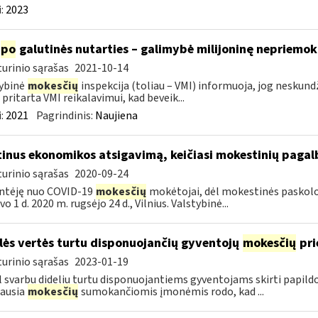
:
2023
po
galutinės nutarties – galimybė milijoninę nepriemoką
urinio sąrašas
2021-10-14
ybinė
mokesčių
inspekcija (toliau – VMI) informuoja, jog nesku
 pritarta VMI reikalavimui, kad beveik...
:
2021
Pagrindinis:
Naujiena
tinus ekonomikos atsigavimą, keičiasi mokestinių paga
urinio sąrašas
2020-09-24
ntėję nuo COVID-19
mokesčių
mokėtojai, dėl mokestinės paskolos 
o 1 d. 2020 m. rugsėjo 24 d., Vilnius. Valstybinė...
lės vertės turtu disponuojančių gyventojų
mokesčių
pri
urinio sąrašas
2023-01-19
 svarbu dideliu turtu disponuojantiems gyventojams skirti papil
ausia
mokesčių
sumokančiomis įmonėmis rodo, kad ...