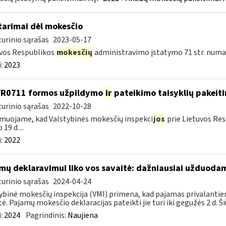
tarimai dėl mokesčio
urinio sąrašas
2023-05-17
vos Respublikos
mokesčių
administravimo įstatymo 71 str. numa
:
2023
FR0711 formos užpildymo
ir
pateikimo taisyklių pakeit
urinio sąrašas
2022-10-28
muojame, kad Valstybinės mokesčių inspekci
jos
prie Lietuvos Res
 19 d....
:
2022
mų deklaravimui liko vos savaitė: dažniausiai užduodam
urinio sąrašas
2024-04-24
ybinė mokesčių inspekcija (VMI) primena, kad pajamas privalantie
tė. Pajamų mokesčio deklaracijas pateikti jie turi iki gegužės 2 d. Ši
:
2024
Pagrindinis:
Naujiena